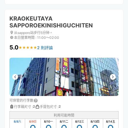
KRAOKEUTAYA
SAPPOROEKINISHIGUCHITEN
从sapporo站步行5分钟。
本日營業時間
:
11:00〜02:00
5.0
2 則評論
★
★
★
★
★
★
★
★
★
★
可保管的行李數
2
2
行李箱尺寸
:
手提包尺寸
:
利用可能時間
8/8
六
8/9
日
8/10
一
8/11
二
8/12
三
8/13
四
8/14
五