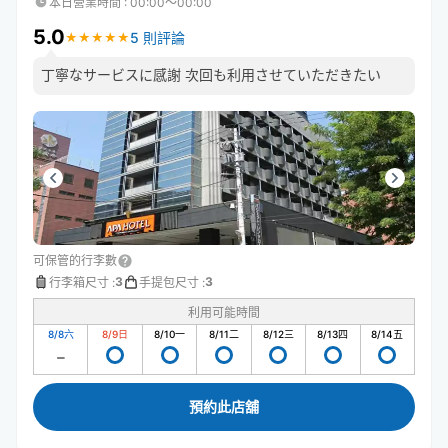
本日營業時間
:
00:00〜00:00
5.0
5 則評論
★
★
★
★
★
★
★
★
★
★
丁寧なサービスに感謝 次回も利用させていただきたい
可保管的行李數
3
3
行李箱尺寸
:
手提包尺寸
:
利用可能時間
8/8
六
8/9
日
8/10
一
8/11
二
8/12
三
8/13
四
8/14
五
預約此店舖