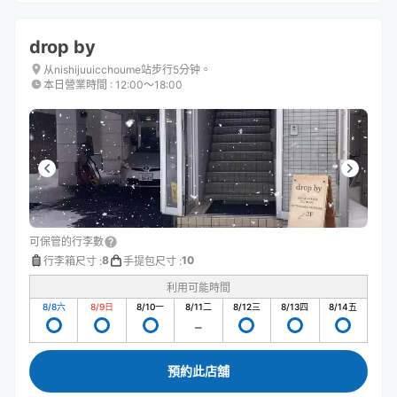
drop by
从nishijuuicchoume站步行5分钟。
本日營業時間
:
12:00〜18:00
可保管的行李數
8
10
行李箱尺寸
:
手提包尺寸
:
利用可能時間
8/8
六
8/9
日
8/10
一
8/11
二
8/12
三
8/13
四
8/14
五
預約此店舖