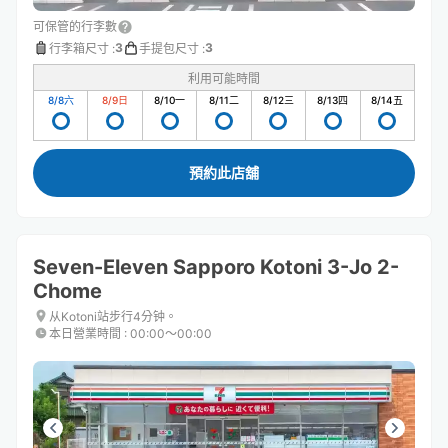
可保管的行李數
3
3
行李箱尺寸
:
手提包尺寸
:
利用可能時間
8/8
六
8/9
日
8/10
一
8/11
二
8/12
三
8/13
四
8/14
五
預約此店舖
Seven-Eleven Sapporo Kotoni 3-Jo 2-
Chome
从Kotoni站步行4分钟。
本日營業時間
:
00:00〜00:00