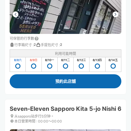
可保管的行李數
2
2
行李箱尺寸
:
手提包尺寸
:
利用可能時間
8/8
六
8/9
日
8/10
一
8/11
二
8/12
三
8/13
四
8/14
五
預約此店舖
Seven-Eleven Sapporo Kita 5-jo Nishi 6
从sapporo站步行5分钟。
本日營業時間
:
00:00〜00:00