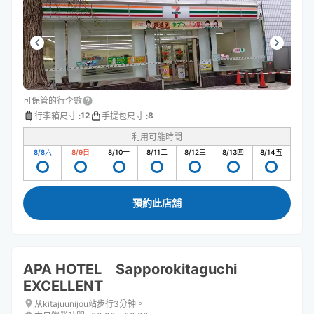
可保管的行李數
12
8
行李箱尺寸
:
手提包尺寸
:
利用可能時間
8/8
六
8/9
日
8/10
一
8/11
二
8/12
三
8/13
四
8/14
五
預約此店舖
APA HOTEL Sapporokitaguchi
EXCELLENT
从kitajuunijou站步行3分钟。