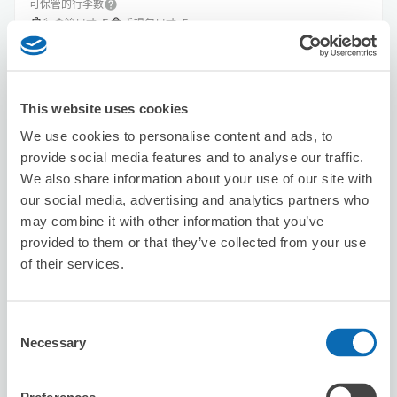
可保管的行李數
5
5
行李箱尺寸
:
手提包尺寸
:
利用可能時間
8/8
六
8/9
日
8/10
一
8/11
二
8/12
三
8/13
四
8/14
五
This website uses cookies
預約此店舖
We use cookies to personalise content and ads, to
provide social media features and to analyse our traffic.
We also share information about your use of our site with
our social media, advertising and analytics partners who
Karaoke Manekineko Sapporo Eki
may combine it with other information that you’ve
Nishiguchi
provided to them or that they’ve collected from your use
从sapporo站步行3分钟。
of their services.
本日營業時間
:
09:00〜06:00
5.0
1 則評論
★
★
★
★
★
★
★
★
★
★
Consent
Necessary
Selection