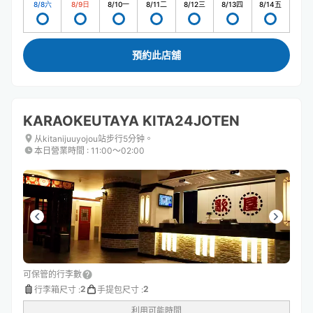
8/8
六
8/9
日
8/10
一
8/11
二
8/12
三
8/13
四
8/14
五
預約此店舖
KARAOKEUTAYA KITA24JOTEN
从kitanijuuyojou站步行5分钟。
本日營業時間
:
11:00〜02:00
可保管的行李數
2
2
行李箱尺寸
:
手提包尺寸
:
利用可能時間