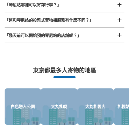
「琴尼站哪裡可以寄存行李？」
放下行李，愉快度過一整天！
樂器、嬰兒車、腳踏車等，只要是1個人能搬運的行李尺寸就OK
「這和琴尼站的投幣式置物櫃服務有什麼不同？」
「幾天前可以開始預約琴尼站的店舖呢？」
突發狀況下的安心理賠
東京都最多人寄物的地區
發生行李破損、被偷等狀況時安心有保障
白色戀人公園
大丸札幌
大丸札幌店
札幌