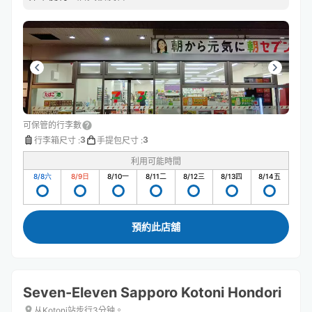
可保管的行李數
3
3
行李箱尺寸
:
手提包尺寸
:
利用可能時間
8/8
六
8/9
日
8/10
一
8/11
二
8/12
三
8/13
四
8/14
五
預約此店舖
Seven-Eleven Sapporo Kotoni Hondori
从Kotoni站步行3分钟。