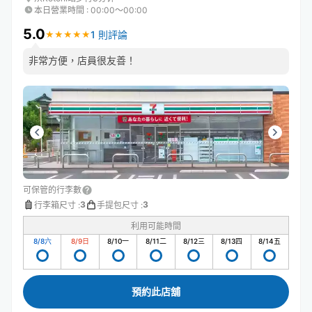
本日營業時間
:
00:00〜00:00
5.0
1 則評論
★
★
★
★
★
★
★
★
★
★
非常方便，店員很友善！
可保管的行李數
3
3
行李箱尺寸
:
手提包尺寸
:
利用可能時間
8/8
六
8/9
日
8/10
一
8/11
二
8/12
三
8/13
四
8/14
五
預約此店舖