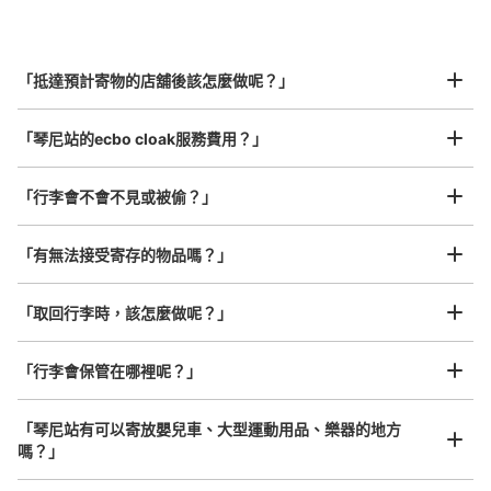
指定的日期和時間
北起北海道，南至沖繩，以都市為中心，全國皆可使用此服務。
行李箱尺寸
¥800
「抵達預計寄物的店舖後該怎麼做呢？」
/
日
最長邊45cm以上的行李（行李箱、樂器、嬰兒車等）
「琴尼站的ecbo cloak服務費用？」
「行李會不會不見或被偷？」
許多地點佳/條件優的店鋪
工作人員拍完行李照片後

「有無法接受寄存的物品嗎？」
我們與許多地點方便的車站內店舖以及24小時營業的店鋪合作。
即完成寄存手續
「取回行李時，該怎麼做呢？」
「行李會保管在哪裡呢？」
「琴尼站有可以寄放嬰兒車、大型運動用品、樂器的地方
嗎？」
任何尺寸的行李都OK