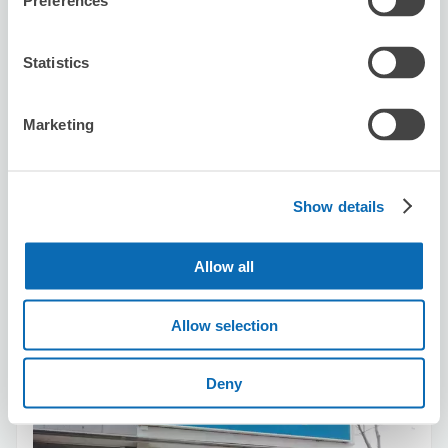
Preferences
Statistics
可保管的行李數
3
3
行李箱尺寸
:
手提包尺寸
:
Marketing
利用可能時間
8/8
六
8/9
日
8/10
一
8/11
二
8/12
三
8/13
四
8/14
五
Show details
預約此店舖
Allow all
SAGAWA EXPRESS CO.,LTD. North 8
Allow selection
West 5 SC
从sapporo站步行7分钟。
Deny
本日營業時間
:
09:00〜18:00