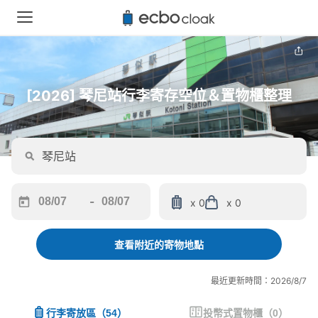
[2026] 琴尼站行李寄存空位＆置物櫃整理
-
x 0
x 0
Navigate
Navigate
forward
backward
to
to
查看附近的寄物地點
interact
interact
with
with
最近更新時間：2026/8/7
the
the
calendar
calendar
行李寄放區
（
54
）
投幣式置物櫃
（
0
）
and
and