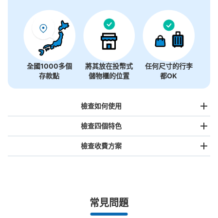
沒有關於投幣式儲物櫃的資訊
全國1000多個
將其放在投幣式
任何尺寸的行李
存款點
儲物櫃的位置
都OK
檢查如何使用
檢查四個特色
檢查收費方案
手提包尺寸
¥500
/
日
最長邊未滿45cm的行李（小型背包、手提包、手提行李
常見問題
等）
事先用手機預約

全國有1,000家以上合作店鋪