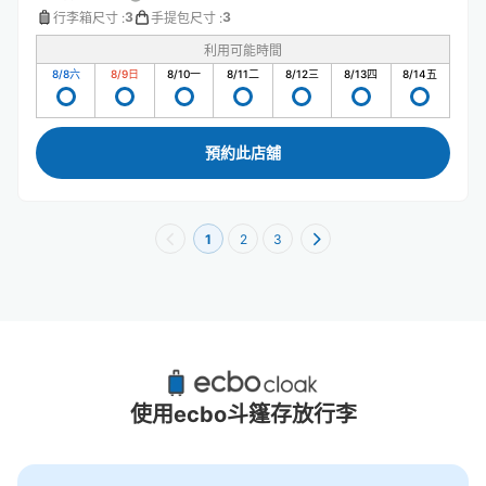
3
3
行李箱尺寸
:
手提包尺寸
:
利用可能時間
8/8
六
8/9
日
8/10
一
8/11
二
8/12
三
8/13
四
8/14
五
預約此店舖
1
2
3
琴尼站附近推薦的寄物櫃
0個投幣式置物櫃
使用ecbo斗篷存放行李