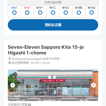
利用可能時間
8/8
六
8/9
日
8/10
一
8/11
二
8/12
三
8/13
四
8/14
五
預約此店舖
Seven-Eleven Sapporo Kita 15-jo
Higashi 1-chome
从kitajuusannjouhigashi站步行5分钟。
本日營業時間
:
00:00〜00:00
可保管的行李數