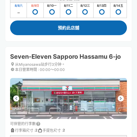
8/8
六
8/9
日
8/10
一
8/11
二
8/12
三
8/13
四
8/14
五
預約此店舖
Seven-Eleven Sapporo Hassamu 6-jo
从Miyanosawa站步行3分钟。
本日營業時間
:
00:00〜00:00
可保管的行李數
2
2
行李箱尺寸
:
手提包尺寸
: