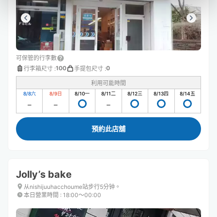
可保管的行李數
100
0
行李箱尺寸
:
手提包尺寸
:
利用可能時間
8/8
六
8/9
日
8/10
一
8/11
二
8/12
三
8/13
四
8/14
五
預約此店舖
Jolly’s bake
从nishijuuhacchoume站步行5分钟。
本日營業時間
:
18:00〜00:00