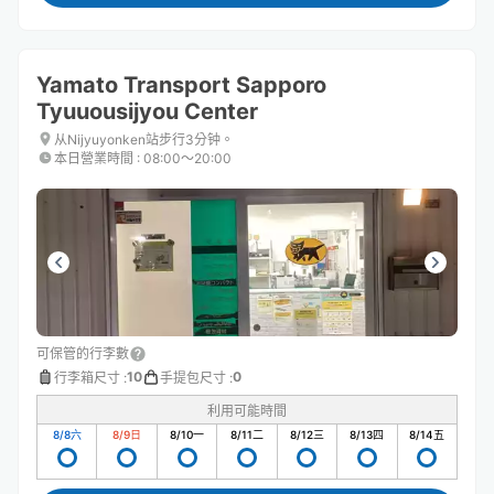
Yamato Transport Sapporo
Tyuuousijyou Center
从Nijyuyonken站步行3分钟。
本日營業時間
:
08:00〜20:00
可保管的行李數
10
0
行李箱尺寸
:
手提包尺寸
:
利用可能時間
8/8
六
8/9
日
8/10
一
8/11
二
8/12
三
8/13
四
8/14
五