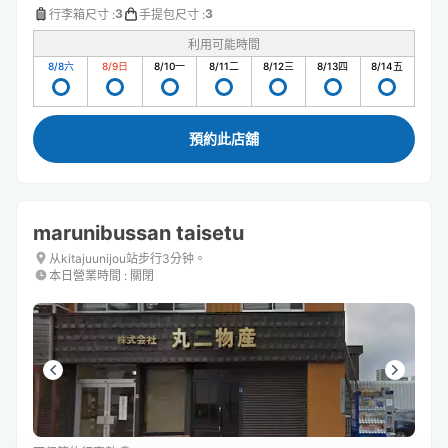
3
3
行李箱尺寸
:
手提包尺寸
:
利用可能時間
8/8
六
8/9
日
8/10
一
8/11
二
8/12
三
8/13
四
8/14
五
預約此店舖
marunibussan taisetu
从kitajuunijou站步行3分钟。
本日營業時間
:
關閉