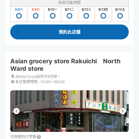
利用可能時間
8/8
六
8/9
日
8/10
一
8/11
二
8/12
三
8/13
四
8/14
五
預約此店舖
Asian grocery store Rakuichi North
Ward store
从Kita12Jyo站步行5分钟。
本日營業時間
:
10:00〜20:00
可保管的行李數