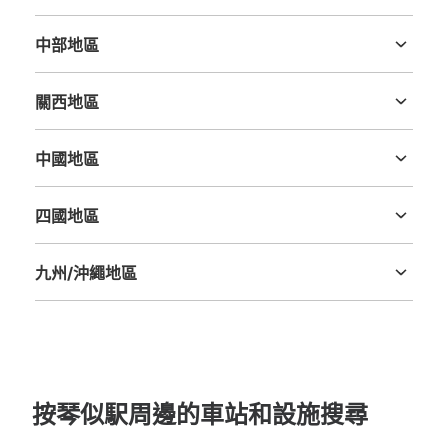
茨城縣
栃木縣
群馬縣
埼玉縣
千葉縣
東京都
神奈川縣
中部地區
新潟縣
富山縣
石川縣
福井縣
山梨縣
長野縣
岐阜縣
静岡縣
愛知縣
關西地區
三重縣
滋賀縣
京都府
大阪府
兵庫縣
奈良縣
和歌山縣
中國地區
鳥取縣
島根縣
岡山縣
廣島縣
山口縣
四國地區
德島縣
香川縣
愛媛縣
高知縣
九州/沖繩地區
福岡縣
佐賀縣
長崎縣
熊本縣
大分縣
宮崎縣
鹿児島縣
沖縄縣
按琴似駅周邊的車站和設施搜尋