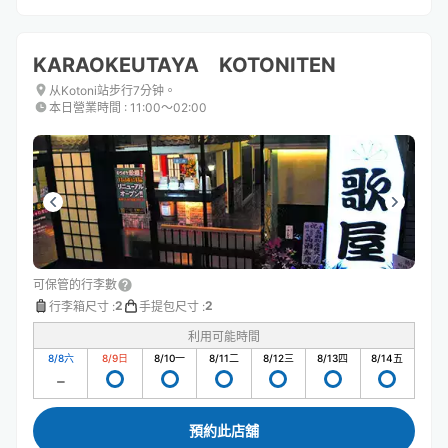
KARAOKEUTAYA KOTONITEN
从Kotoni站步行7分钟。
本日營業時間
:
11:00〜02:00
可保管的行李數
2
2
行李箱尺寸
:
手提包尺寸
:
利用可能時間
8/8
六
8/9
日
8/10
一
8/11
二
8/12
三
8/13
四
8/14
五
預約此店舖