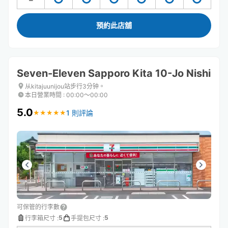
預約此店舖
Seven-Eleven Sapporo Kita 10-Jo Nishi
从kitajuunijou站步行3分钟。
本日營業時間
:
00:00〜00:00
5.0
1 則評論
★
★
★
★
★
★
★
★
★
★
可保管的行李數
5
5
行李箱尺寸
:
手提包尺寸
: