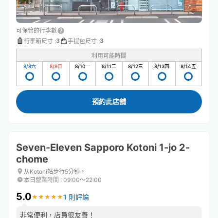
可保管的行李數
3
3
行李箱尺寸
:
手提包尺寸
:
利用可能時間
8/8
六
8/9
日
8/10
一
8/11
二
8/12
三
8/13
四
8/14
五
預約此店舖
Seven-Eleven Sapporo Kotoni 1-jo 2-
chome
从Kotoni站步行5分钟。
本日營業時間
:
09:00〜22:00
5.0
1 則評論
★
★
★
★
★
★
★
★
★
★
非常便利，店員很友善！