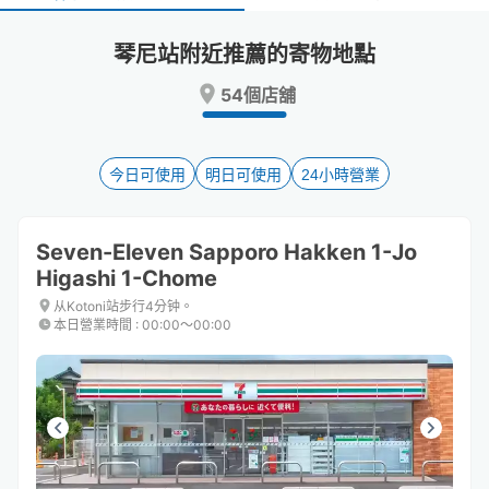
select
select
a
a
琴尼站附近推薦的寄物地點
date.
date.
Press
Press
54個店舖
the
the
question
question
mark
mark
key
key
今日可使用
明日可使用
24小時營業
to
to
get
get
the
the
Seven-Eleven Sapporo Hakken 1-Jo
keyboard
keyboard
Higashi 1-Chome
shortcuts
shortcuts
for
for
从Kotoni站步行4分钟。
changing
changing
本日營業時間
:
00:00〜00:00
dates.
dates.