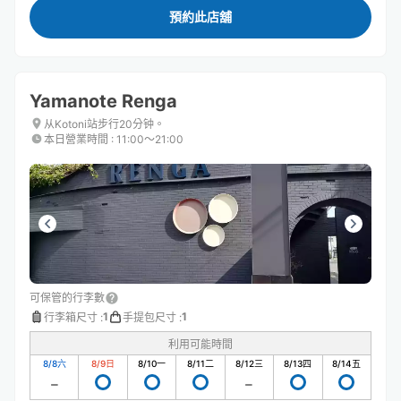
預約此店舖
Yamanote Renga
从Kotoni站步行20分钟。
本日營業時間
:
11:00〜21:00
可保管的行李數
1
1
行李箱尺寸
:
手提包尺寸
:
利用可能時間
8/8
六
8/9
日
8/10
一
8/11
二
8/12
三
8/13
四
8/14
五