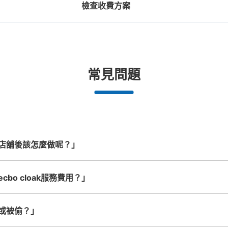
檢查收費方案
機預約

工作人員拍完行李照片後

放下行李，
期和時間
即完成寄存手續
提包尺寸
行李箱尺寸
¥500
¥800
/
日
/
日
長邊未滿45cm的行李（小型背包、手提包、
最長邊45cm以上的行
合作店鋪
許多地點佳/條件優的店鋪
任何尺寸的行李都OK
突
常見問題
提行李等）
車等）
都市為中
我們與許多地點方便的車站內店舖以及
樂器、嬰兒車、腳踏車等，只要是1個人
發生行李
務。
24小時營業的店鋪合作。
能搬運的行李尺寸就OK
店舖後該怎麼做呢？」
bo cloak服務費用？」
或被偷？」