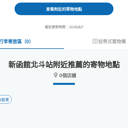
forward
backward
to
to
查看附近的寄物地點
interact
interact
with
with
the
the
最近更新時間：2026/8/7
calendar
calendar
and
and
select
select
行李寄放區
（
0
）
投幣式置物櫃
a
a
date.
date.
Press
Press
新函館北斗站附近推薦的寄物地點
the
the
question
question
0個店舖
mark
mark
key
key
to
to
get
get
the
the
時營業
keyboard
keyboard
shortcuts
shortcuts
for
for
changing
changing
dates.
dates.