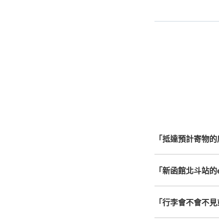
事先用手
指定的日
手
最
全國有1,000家以上
手
北起北海道，南至沖繩，以
心，全國皆可使用此服
「抵達預計寄物的
「新函館北斗站的ec
「行李會不會不見