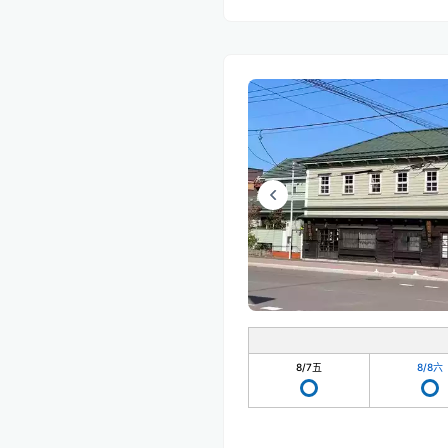
8/7
五
8/8
六