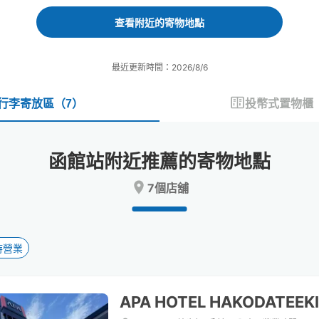
forward
backward
to
to
查看附近的寄物地點
interact
interact
with
with
the
the
最近更新時間：2026/8/6
calendar
calendar
and
and
select
select
行李寄放區
（
7
）
投幣式置物櫃
a
a
date.
date.
Press
Press
函館站附近推薦的寄物地點
the
the
question
question
7個店舖
mark
mark
key
key
to
to
get
get
the
the
時營業
keyboard
keyboard
shortcuts
shortcuts
for
for
APA HOTEL HAKODATEEK
changing
changing
dates.
dates.