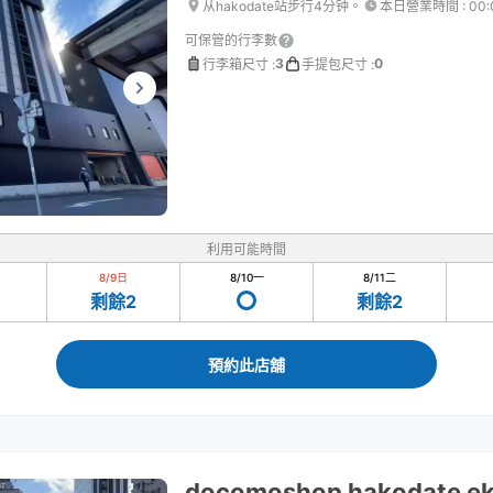
从hakodate站步行4分钟。
本日營業時間
:
00
可保管的行李數
3
0
行李箱尺寸
:
手提包尺寸
:
利用可能時間
8/9
日
8/10
一
8/11
二
剩餘2
剩餘2
預約此店舖
docomoshop hakodate e