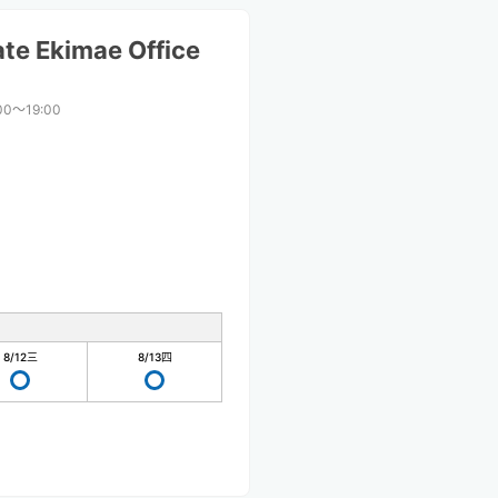
te Ekimae Office
00〜19:00
8/12
三
8/13
四