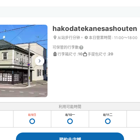
hakodatekanesashouten
从站步行分钟。
本日營業時間
:
11:00〜18:00
可保管的行李數
10
20
行李箱尺寸
:
手提包尺寸
:
利用可能時間
8/9
日
8/10
一
8/11
二
預約此店舖