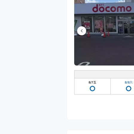
8/7
五
8/8
六