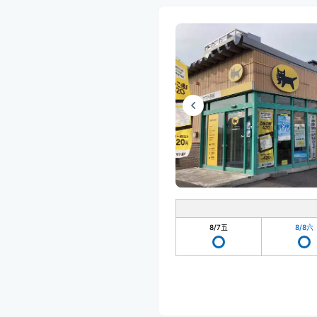
8/7
五
8/8
六