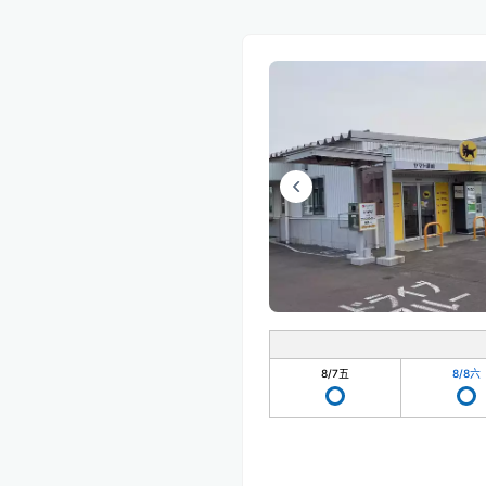
8/7
五
8/8
六