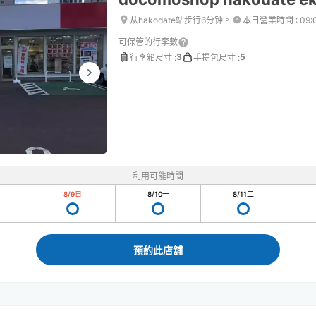
从hakodate站步行6分钟。
本日營業時間
:
09:
可保管的行李數
3
5
行李箱尺寸
:
手提包尺寸
:
利用可能時間
8/9
日
8/10
一
8/11
二
預約此店舖