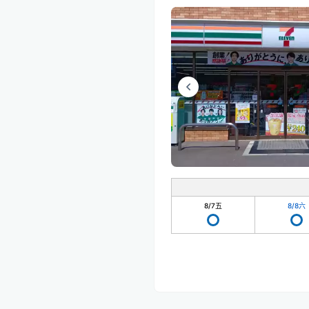
8/7
五
8/8
六