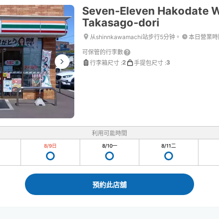
Seven-Eleven Hakodate 
Takasago-dori
从shinnkawamachi站步行5分钟。
本日營業時
可保管的行李數
2
3
行李箱尺寸
:
手提包尺寸
:
利用可能時間
8/9
日
8/10
一
8/11
二
預約此店舖