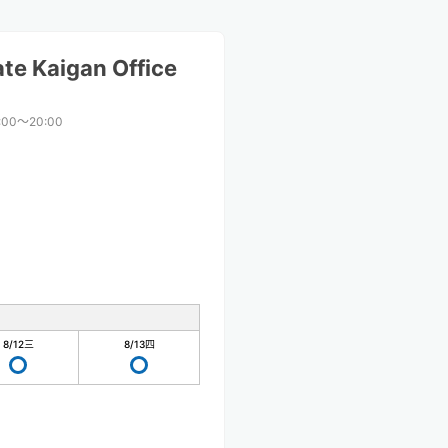
te Kaigan Office
:00〜20:00
8/12
三
8/13
四