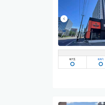
8/7
五
8/8
六