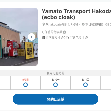
Yamato Transport Hakoda
(ecbo cloak)
从hakodate站步行7分钟。
本日營業時間
:
08:
可保管的行李數
10
0
行李箱尺寸
:
手提包尺寸
:
利用可能時間
8/9
日
8/10
一
8/11
二
預約此店舖