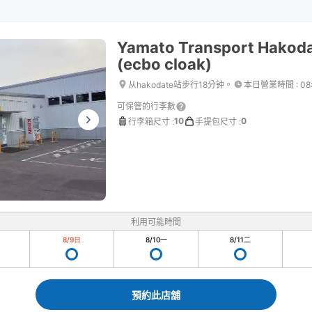
Yamato Transport Hakoda
(ecbo cloak)
从hakodate站步行18分钟。
本日營業時間
:
08
可保管的行李數
10
0
行李箱尺寸
:
手提包尺寸
:
利用可能時間
8/9
日
8/10
一
8/11
二
預約此店舖