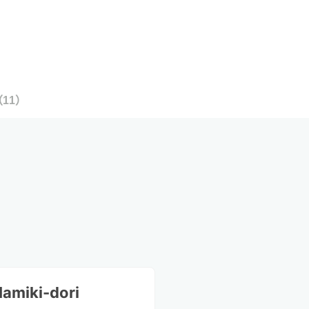
（
11
）
amiki-dori