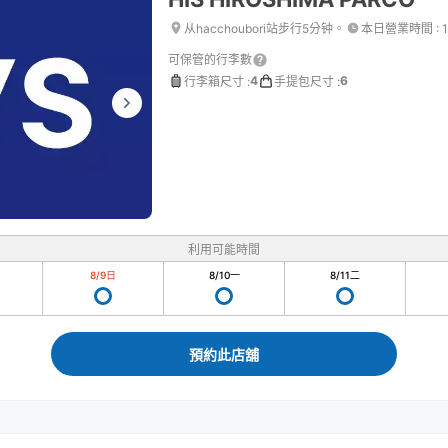
从hacchoubori站步行5分钟。
本日營業時間
:
可保管的行李數
4
6
行李箱尺寸
:
手提包尺寸
:
利用可能時間
8/9
日
8/10
一
8/11
二
預約此店舖