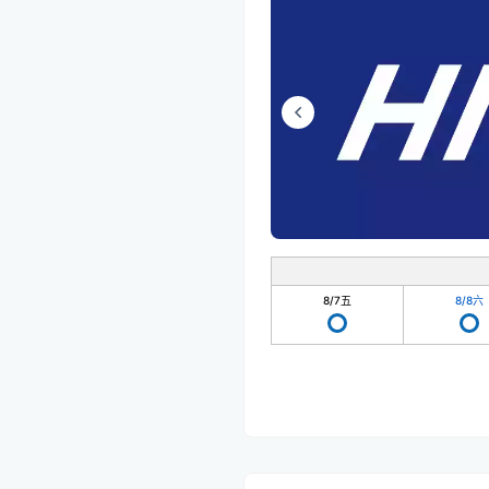
8/7
五
8/8
六