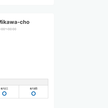
 Mikawa-cho
0:00〜00:00
8/12
三
8/13
四