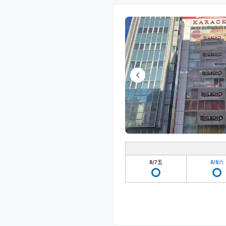
8/7
五
8/8
六