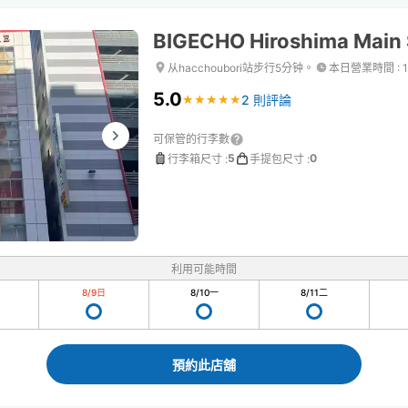
BIGECHO Hiroshima Main 
从hacchoubori站步行5分钟。
本日營業時間
:
5.0
2 則評論
★
★
★
★
★
★
★
★
★
★
可保管的行李數
5
0
行李箱尺寸
:
手提包尺寸
:
利用可能時間
8/9
日
8/10
一
8/11
二
預約此店舖