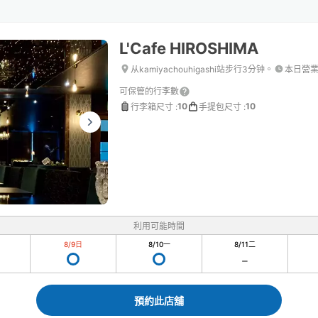
L'Cafe HIROSHIMA
从kamiyachouhigashi站步行3分钟。
本日營
可保管的行李數
10
10
行李箱尺寸
:
手提包尺寸
:
利用可能時間
8/9
日
8/10
一
8/11
二
預約此店舖