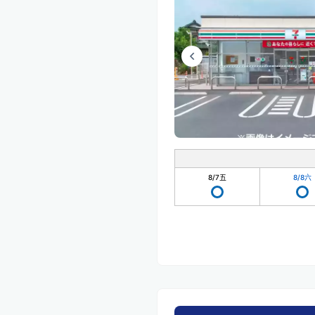
8/7
五
8/8
六