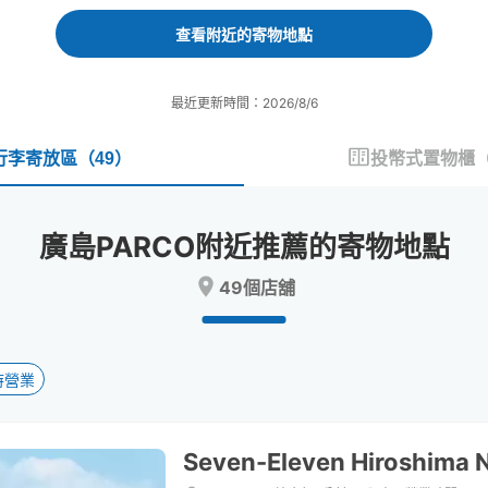
forward
backward
to
to
查看附近的寄物地點
interact
interact
with
with
the
the
最近更新時間：2026/8/6
calendar
calendar
and
and
select
select
行李寄放區
（
49
）
投幣式置物櫃
a
a
date.
date.
Press
Press
廣島PARCO附近推薦的寄物地點
the
the
question
question
49個店舖
mark
mark
key
key
to
to
get
get
the
the
時營業
keyboard
keyboard
shortcuts
shortcuts
for
for
Seven-Eleven Hiroshima N
changing
changing
dates.
dates.