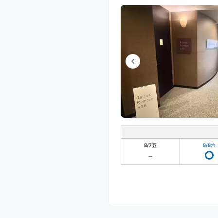
8/7
五
8/8
六