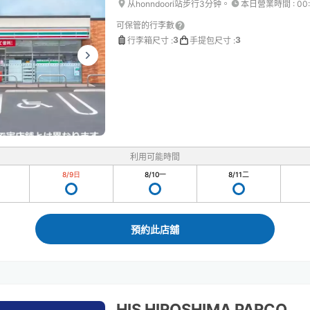
从honndoori站步行3分钟。
本日營業時間
:
00
可保管的行李數
3
3
行李箱尺寸
:
手提包尺寸
:
利用可能時間
8/9
日
8/10
一
8/11
二
預約此店舖
HIS HIROSHIMA PARCO