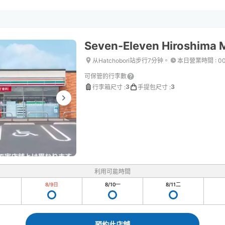
Seven-Eleven Hiroshima
从Hatchobori站步行7分钟。
本日營業時間
:
0
可保管的行李數
3
3
行李箱尺寸
:
手提包尺寸
:
利用可能時間
8/9
日
8/10
一
8/11
二
預約此店舖