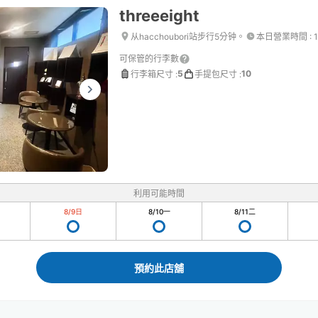
threeeight
从hacchoubori站步行5分钟。
本日營業時間
:
可保管的行李數
5
10
行李箱尺寸
:
手提包尺寸
:
利用可能時間
8/9
日
8/10
一
8/11
二
預約此店舖