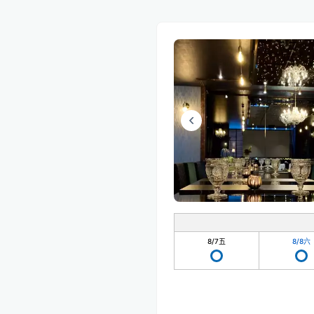
8/7
五
8/8
六