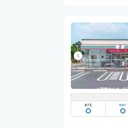
8/7
五
8/8
六