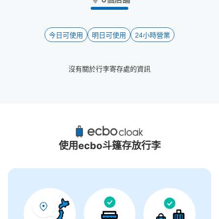
the
the
question
question
mark
mark
key
key
今日可使用
明日可使用
24小時營業
to
to
get
get
the
the
沒有關於行李寄存處的資訊
keyboard
keyboard
shortcuts
shortcuts
for
for
changing
changing
dates.
dates.
鞆之浦附近推薦的寄物櫃
3個投幣式置物櫃
使用ecbo斗篷存放行李