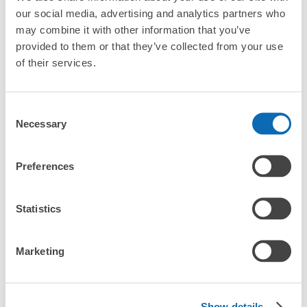
福山市営渡船場コインロッカー
our social media, advertising and analytics partners who
从鞆浦港バス停站步行2分钟。
「幾天前可以開始預約鞆之浦的店舖呢？」
may combine it with other information that you’ve
本日營業時間
:
09:00
〜
18:00
provided to them or that they’ve collected from your use
仙酔島行きのフェリー乗り場切符売り場前、当日限り。
of their services.
突發狀況下的安心理賠
鞆之浦行李寄存訊息
Consent
發生行李破損、被偷等狀況時安心有保障
Necessary
Selection
向您介紹鞆之浦附近的行李寄存地點！

Preferences
我們會隨時更新ecbo cloak的合作店鋪及投幣式寄物櫃的資訊。

在鞆之浦附近觀光、工作或購物時，您是否曾想過「如果這東西可
Statistics
可保管的行李數
以找地方寄放就好了」？

大的
:
4
/
¥500
中等的
:
6
/
¥300
把手上的包包、行李箱、嬰兒車、自行車等都寄存起來，輕鬆沒負
付款方式
Marketing
擔！

現金
查看此投幣式儲物櫃的位置
ecbo cloak活用各商店的閒置空間，讓會員可用手機簡單預約把行
李寄存在店裡，而且只需投幣式寄物櫃的價格。

Show details