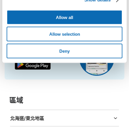
即使是在大型活動現場，寄物櫃全滿的狀態下，也能在附近找到地
方寄物。
鞆の浦観光情報センター手荷物預かり
Allow all
从鞆の浦バス停站步行0分钟。
本日營業時間
:
09:00
〜
18:00
Allow selection
ともてつバスセンターレジ
快速又方便！首先下載App吧！
Deny
區域
可保管的行李數
付款方式
現金
北海道/東北地區
北海道
青森縣
岩手縣
宮城縣
秋田縣
山形縣
福島縣
查看此投幣式儲物櫃的位置