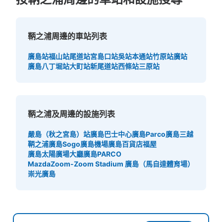
鞆之浦周邊的車站列表
廣島站
福山站
尾道站
宮島口站
吳站
本通站
竹原站
廣站
廣島八丁堀站
大町站
新尾道站
西條站
三原站
鞆之浦及周邊的設施列表
嚴島（秋之宮島）站
廣島巴士中心
廣島Parco
廣島三越
鞆之浦
廣島Sogo
廣島機場
廣島百貨店福屋
廣島太陽廣場大廳
廣島PARCO
MazdaZoom-Zoom Stadium 廣島（馬自達體育場）
崇光廣島