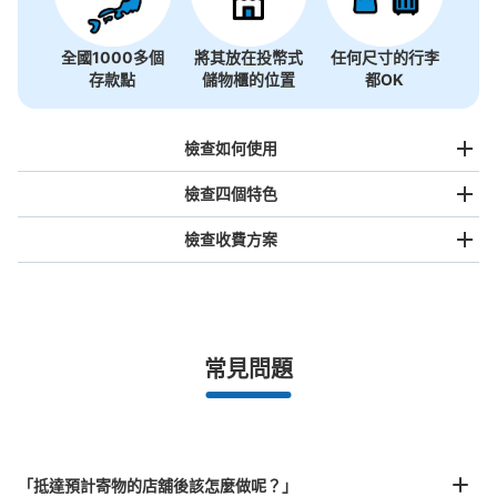
全國1000多個
將其放在投幣式
任何尺寸的行李
存款點
儲物櫃的位置
都OK
檢查如何使用
檢查四個特色
檢查收費方案
手提包尺寸
¥500
/
日
最長邊未滿45cm的行李（小型背包、手提包、手提行李
常見問題
等）
事先用手機預約

全國有1,000家以上合作店鋪
指定的日期和時間
鞆てらすコインロッカー
北起北海道，南至沖繩，以都市為中心，全國皆可使用此服務。
从港口バス停站步行1分钟。
行李箱尺寸
本日營業時間
:
09:00
〜
17:00
¥800
「抵達預計寄物的店舖後該怎麼做呢？」
/
日