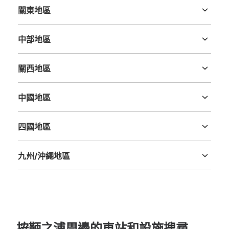
關東地區
茨城縣
栃木縣
群馬縣
埼玉縣
千葉縣
東京都
神奈川縣
中部地區
新潟縣
富山縣
石川縣
福井縣
山梨縣
長野縣
岐阜縣
静岡縣
愛知縣
關西地區
三重縣
滋賀縣
京都府
大阪府
兵庫縣
奈良縣
和歌山縣
中國地區
鳥取縣
島根縣
岡山縣
廣島縣
山口縣
四國地區
德島縣
香川縣
愛媛縣
高知縣
九州/沖繩地區
福岡縣
佐賀縣
長崎縣
熊本縣
大分縣
宮崎縣
鹿児島縣
沖縄縣
按鞆之浦周邊的車站和設施搜尋