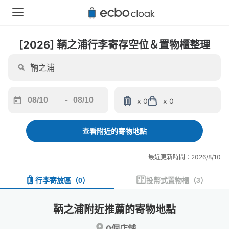
[2026] 鞆之浦行李寄存空位＆置物櫃整理
-
x 0
x 0
Navigate
Navigate
forward
backward
to
to
查看附近的寄物地點
interact
interact
with
with
最近更新時間：2026/8/10
the
the
calendar
calendar
行李寄放區
（
0
）
投幣式置物櫃
（
3
）
and
and
select
select
a
a
鞆之浦附近推薦的寄物地點
date.
date.
Press
Press
0個店舖