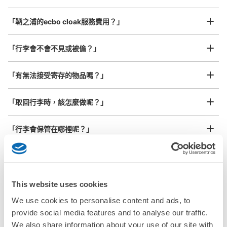
街並み保存拠点施設「鞆テラス」敷地内のコインロッカ
ー、休館日でも使用可能。 返却式
最長邊45cm以上的行李（行李箱、樂器、嬰兒車等）
「鞆之浦的ecbo cloak服務費用？」
「行李會不會不見或被偷？」
許多地點佳/條件優的店鋪
工作人員拍完行李照片後

「有無法接受寄存的物品嗎？」
我們與許多地點方便的車站內店舖以及24小時營業的店鋪合作。
即完成寄存手續
「取回行李時，該怎麼做呢？」
「行李會保管在哪裡呢？」
可保管的行李數
中等的
:
18
/
¥100
付款方式
「鞆之浦有可以寄放嬰兒車、大型運動用品、樂器的地方
100円硬貨専用(使用後は返却される)
嗎？」
查看此投幣式儲物櫃的位置
任何尺寸的行李都OK
This website uses cookies
「鞆之浦哪裡可以寄存行李？」
放下行李，愉快度過一整天！
樂器、嬰兒車、腳踏車等，只要是1個人能搬運的行李尺寸就OK
We use cookies to personalise content and ads, to
provide social media features and to analyse our traffic.
「這和鞆之浦的投幣式置物櫃服務有什麼不同？」
We also share information about your use of our site with