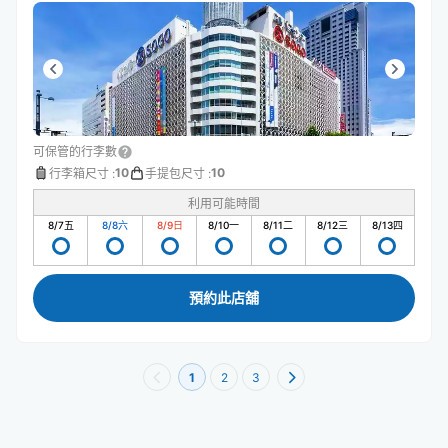
可保管的行李數
10
10
行李箱尺寸
:
手提包尺寸
:
利用可能時間
8/7
五
8/8
六
8/9
日
8/10
一
8/11
二
8/12
三
8/13
四
預約此店舖
1
2
3