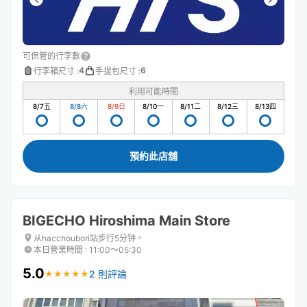
可保管的行李數
4
6
行李箱尺寸
:
手提包尺寸
:
利用可能時間
8/7
五
8/8
六
8/9
日
8/10
一
8/11
二
8/12
三
8/13
四
預約此店舖
BIGECHO Hiroshima Main Store
从hacchoubori站步行5分钟。
本日營業時間
:
11:00〜05:30
5.0
2 則評論
★
★
★
★
★
★
★
★
★
★