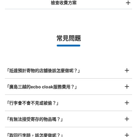
檢查收費方案
手提包尺寸
¥500
/
日
最長邊未滿45cm的行李（小型背包、手提包、手提行李
常見問題
等）
事先用手機預約

全國有1,000家以上合作店鋪
指定的日期和時間
三越1Fコインロッカー
北起北海道，南至沖繩，以都市為中心，全國皆可使用此服務。
从八丁堀(福屋前)站步行2分钟。
行李箱尺寸
本日營業時間
:
10:30
〜
19:30
¥800
「抵達預計寄物的店舖後該怎麼做呢？」
/
日
1F階段横、当日限り 返却式
最長邊45cm以上的行李（行李箱、樂器、嬰兒車等）
「廣島三越的ecbo cloak服務費用？」
「行李會不會不見或被偷？」
許多地點佳/條件優的店鋪
工作人員拍完行李照片後

「有無法接受寄存的物品嗎？」
我們與許多地點方便的車站內店舖以及24小時營業的店鋪合作。
即完成寄存手續
「取回行李時，該怎麼做呢？」