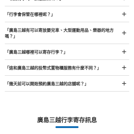
可保管的行李數
「行李會保管在哪裡呢？」
中等的
:
8
/
¥100
付款方式
100(使用後は返却される)
「廣島三越有可以寄放嬰兒車、大型運動用品、樂器的地方
嗎？」
查看此投幣式儲物櫃的位置
任何尺寸的行李都OK
「廣島三越哪裡可以寄存行李？」
放下行李，愉快度過一整天！
樂器、嬰兒車、腳踏車等，只要是1個人能搬運的行李尺寸就OK
パチンコフレンドコインロッカー
「這和廣島三越的投幣式置物櫃服務有什麼不同？」
从八丁堀バス停(中央通り)站步行2分钟。
本日營業時間
:
09:00
〜
22:45
「幾天前可以開始預約廣島三越的店舖呢？」
えびす通り商店街アーケード内のパチンコ店内奥 返却式
突發狀況下的安心理賠
廣島三越行李寄存訊息
發生行李破損、被偷等狀況時安心有保障