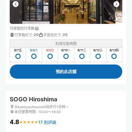
可保管的行李數
20
20
行李箱尺寸
:
手提包尺寸
:
利用可能時間
8/7
五
8/8
六
8/9
日
8/10
一
8/11
二
8/12
三
8/13
四
預約此店舖
SOGO Hiroshima
从kamiyachounishi站步行1分钟。
本日營業時間
:
10:00〜19:30
4.8
17 則評論
★
★
★
★
★
★
★
★
★
★