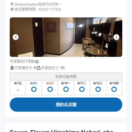
从hacchoubori站步行5分钟。
本日營業時間
:
10:00〜17:00
可保管的行李數
5
10
行李箱尺寸
:
手提包尺寸
:
利用可能時間
8/7
五
8/8
六
8/9
日
8/10
一
8/11
二
8/12
三
8/13
四
預約此店舖