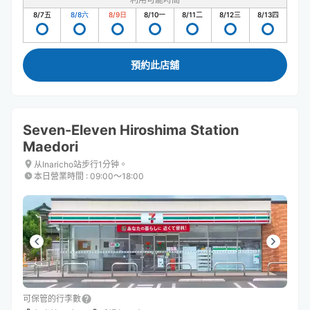
8/7
五
8/8
六
8/9
日
8/10
一
8/11
二
8/12
三
8/13
四
預約此店舖
Seven-Eleven Hiroshima Station
Maedori
从Inaricho站步行1分钟。
本日營業時間
:
09:00〜18:00
可保管的行李數