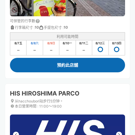
可保管的行李數
10
10
行李箱尺寸
:
手提包尺寸
:
利用可能時間
8/7
五
8/8
六
8/9
日
8/10
一
8/11
二
8/12
三
8/13
四
預約此店舖
HIS HIROSHIMA PARCO
从hacchoubori站步行5分钟。
本日營業時間
:
11:00〜19:00