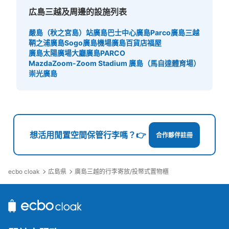
東急ハンズ地下 返却式
広島三越及周邊的設施列表
嚴島（秋之宮島）站
廣島巴士中心
廣島Parco
廣島三越
鞆之浦
廣島Sogo
廣島機場
廣島百貨店福屋
廣島太陽廣場大廳
廣島PARCO
MazdaZoom-Zoom Stadium 廣島（馬自達體育場）
崇光廣島
可保管的行李數
想活用閒置空間保管行李嗎？👉
合作夥伴註冊
小的
:
40
/
¥100
付款方式
100(使用後は返却される)
ecbo cloak
広島県
廣島三越的行李寄放/投幣式置物櫃
查看此投幣式儲物櫃的位置
パチンコダイナム広島八丁堀店喫煙所横コ