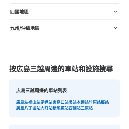
鳥取縣
島根縣
岡山縣
廣島縣
山口縣
四國地區
德島縣
香川縣
愛媛縣
高知縣
九州/沖繩地區
福岡縣
佐賀縣
長崎縣
熊本縣
大分縣
宮崎縣
鹿児島縣
沖縄縣
可保管的行李數
小的
:
10
/
¥100
付款方式
按広島三越周邊的車站和設施搜尋
現金
查看此投幣式儲物櫃的位置
広島三越周邊的車站列表
廣島站
福山站
尾道站
宮島口站
吳站
本通站
竹原站
廣站
パチンコダイナム広島八丁堀店出入口コイ
廣島八丁堀站
大町站
新尾道站
西條站
三原站
ンロッカー
从八丁堀バス停站步行1分钟。
本日營業時間
:
09:00
〜
22:45