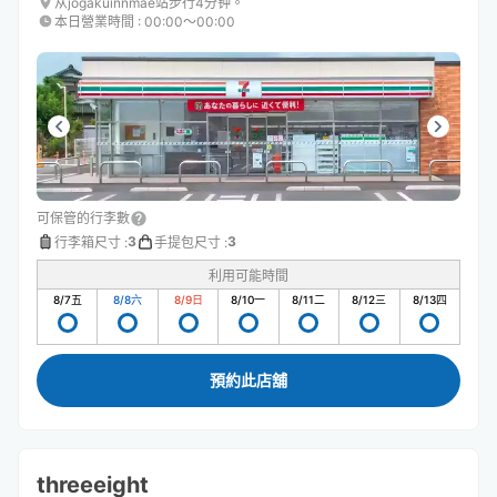
从jogakuinnmae站步行4分钟。
本日營業時間
:
00:00〜00:00
可保管的行李數
3
3
行李箱尺寸
:
手提包尺寸
:
利用可能時間
8/7
五
8/8
六
8/9
日
8/10
一
8/11
二
8/12
三
8/13
四
預約此店舖
threeeight