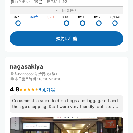
10
10
行李箱尺寸
:
手提包尺寸
:
利用可能時間
8/7
五
8/8
六
8/9
日
8/10
一
8/11
二
8/12
三
8/13
四
預約此店舖
nagasakiya
从honndoori站步行0分钟。
本日營業時間
:
10:00〜18:00
4.8
6 則評論
★
★
★
★
★
★
★
★
★
★
Convenient location to drop bags and luggage off and
then go shopping. Staff were very friendly, definitely
recommend