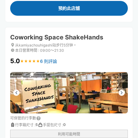
預約此店舖
Coworking Space ShakeHands
从kamiyachouhigashi站步行5分钟。
本日營業時間
:
09:00〜21:30
5.0
6 則評論
★
★
★
★
★
★
★
★
★
★
可保管的行李數
5
0
行李箱尺寸
:
手提包尺寸
:
利用可能時間