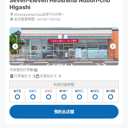
Seven-Eleven Hiroshima Nobori-cho
Higashi
从kanayamachou站步行4分钟。
本日營業時間
:
00:00〜00:00
可保管的行李數
3
3
行李箱尺寸
:
手提包尺寸
:
利用可能時間
8/7
五
8/8
六
8/9
日
8/10
一
8/11
二
8/12
三
8/13
四
預約此店舖