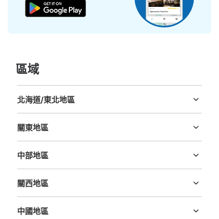
可保管的行李數
區域
大的
:
4
/
¥200
中等的
:
6
/
¥100
付款方式
現金
北海道/東北地區
北海道
青森縣
岩手縣
宮城縣
秋田縣
山形縣
福島縣
查看此投幣式儲物櫃的位置
關東地區
茨城縣
栃木縣
群馬縣
埼玉縣
千葉縣
東京都
神奈川縣
広島PARCO本館B1Fコインロッカー
中部地區
新潟縣
富山縣
石川縣
福井縣
山梨縣
長野縣
岐阜縣
静岡縣
愛知縣
从八丁堀バス停(中央通り)站步行2分钟。
本日營業時間
:
10:00
〜
23:00
關西地區
本館の地下階段降りてすぐ、トイレの手前。当日のみ。
三重縣
滋賀縣
京都府
大阪府
兵庫縣
奈良縣
和歌山縣
中國地區