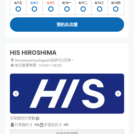
8/7
五
8/8
六
8/9
日
8/10
一
8/11
二
8/12
三
8/13
四
預約此店舖
HIS HIROSHIMA
从kamiyachouhigashi站步行2分钟。
本日營業時間
:
10:00〜18:00
可保管的行李數
40
40
行李箱尺寸
:
手提包尺寸
:
利用可能時間