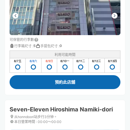
可保管的行李數
5
0
行李箱尺寸
:
手提包尺寸
:
利用可能時間
8/7
五
8/8
六
8/9
日
8/10
一
8/11
二
8/12
三
8/13
四
預約此店舖
Seven-Eleven Hiroshima Namiki-dori
从honndoori站步行3分钟。
本日營業時間
:
00:00〜00:00