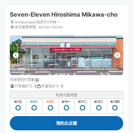
Seven-Eleven Hiroshima Mikawa-cho
从Hatchobori站步行7分钟。
本日營業時間
:
00:00〜00:00
可保管的行李數
3
3
行李箱尺寸
:
手提包尺寸
:
利用可能時間
8/7
五
8/8
六
8/9
日
8/10
一
8/11
二
8/12
三
8/13
四
預約此店舖