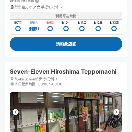
可保管的行李數
2
2
行李箱尺寸
:
手提包尺寸
:
利用可能時間
8/7
五
8/8
六
8/9
日
8/10
一
8/11
二
8/12
三
8/13
四
剩餘1
預約此店舖
Seven-Eleven Hiroshima Teppomachi
从ebisuchou站步行1分钟。
本日營業時間
:
00:00〜00:00