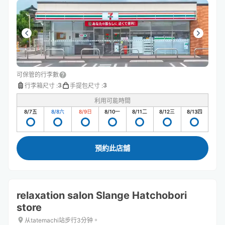
可保管的行李數
3
3
行李箱尺寸
:
手提包尺寸
:
利用可能時間
8/7
五
8/8
六
8/9
日
8/10
一
8/11
二
8/12
三
8/13
四
預約此店舖
relaxation salon Slange Hatchobori
store
从tatemachi站步行3分钟。