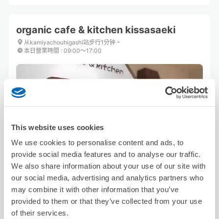
organic cafe & kitchen kissasaeki
从kamiyachouhigashi站步行1分钟。
本日營業時間
:
09:00〜17:00
This website uses cookies
可保管的行李數
We use cookies to personalise content and ads, to
20
40
行李箱尺寸
:
手提包尺寸
:
provide social media features and to analyse our traffic.
利用可能時間
We also share information about your use of our site with
8/7
五
8/8
六
8/9
日
8/10
一
8/11
二
8/12
三
8/13
四
our social media, advertising and analytics partners who
may combine it with other information that you’ve
provided to them or that they’ve collected from your use
預約此店舖
of their services.