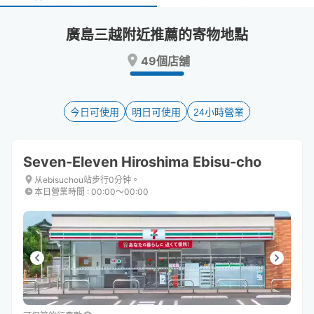
select
select
a
a
廣島三越附近推薦的寄物地點
date.
date.
Press
Press
49個店舖
the
the
question
question
mark
mark
key
key
今日可使用
明日可使用
24小時營業
to
to
get
get
the
the
Seven-Eleven Hiroshima Ebisu-cho
keyboard
keyboard
shortcuts
shortcuts
从ebisuchou站步行0分钟。
本日營業時間
:
00:00〜00:00
for
for
changing
changing
dates.
dates.