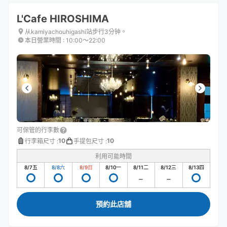
L'Cafe HIROSHIMA
从kamiyachouhigashi站步行3分钟。
本日營業時間
:
10:00〜22:00
可保管的行李數
10
10
行李箱尺寸
:
手提包尺寸
:
利用可能時間
8/7
五
8/8
六
8/9
日
8/10
一
8/11
二
8/12
三
8/13
四
預約此店舖