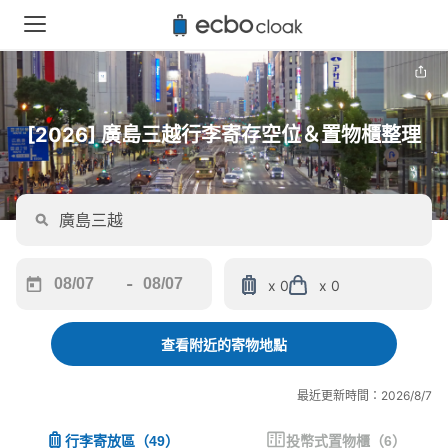
[2026] 廣島三越行李寄存空位＆置物櫃整理
-
x 0
x 0
Navigate
Navigate
forward
backward
to
to
查看附近的寄物地點
interact
interact
with
with
最近更新時間：2026/8/7
the
the
calendar
calendar
行李寄放區
（
49
）
投幣式置物櫃
（
6
）
and
and