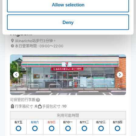
Allow selection
Deny
Seven-Eleven Hiroshima Kyobashi
Higashi
从Inaricho站步行3分钟。
本日營業時間
:
09:00〜22:00
可保管的行李數
6
10
行李箱尺寸
:
手提包尺寸
:
利用可能時間
8/7
五
8/8
六
8/9
日
8/10
一
8/11
二
8/12
三
8/13
四