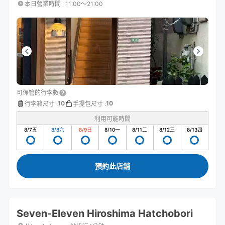
本日營業時間
:
11:00〜21:00
可保管的行李數
10
10
行李箱尺寸
:
手提包尺寸
:
利用可能時間
8/7
五
8/8
六
8/9
日
8/10
一
8/11
二
8/12
三
8/13
四
預約此店舖
Seven-Eleven Hiroshima Hatchobori