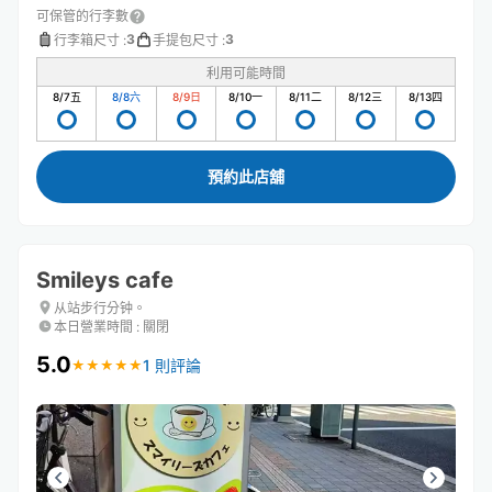
可保管的行李數
3
3
行李箱尺寸
:
手提包尺寸
:
利用可能時間
8/7
五
8/8
六
8/9
日
8/10
一
8/11
二
8/12
三
8/13
四
預約此店舖
Smileys cafe
从站步行分钟。
本日營業時間
:
關閉
5.0
1 則評論
★
★
★
★
★
★
★
★
★
★