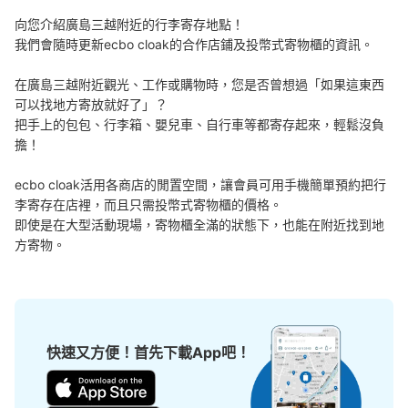
向您介紹廣島三越附近的行李寄存地點！

我們會隨時更新ecbo cloak的合作店鋪及投幣式寄物櫃的資訊。

可保管的行李數
在廣島三越附近觀光、工作或購物時，您是否曾想過「如果這東西
小的
:
30
/
¥500
可以找地方寄放就好了」？

付款方式
把手上的包包、行李箱、嬰兒車、自行車等都寄存起來，輕鬆沒負
500円硬貨専用(使用後に返却)
擔！

查看此投幣式儲物櫃的位置
ecbo cloak活用各商店的閒置空間，讓會員可用手機簡單預約把行
李寄存在店裡，而且只需投幣式寄物櫃的價格。

即使是在大型活動現場，寄物櫃全滿的狀態下，也能在附近找到地
広島PARCO新館3Fコインロッカー
方寄物。
从八丁堀バス停(中央通り)站步行2分钟。
本日營業時間
:
10:00
〜
20:00
新館3階トイレ前、当日のみ。
快速又方便！首先下載App吧！