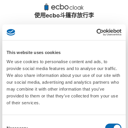
尾道站附近推薦的寄物櫃
4個投幣式置物櫃
使用ecbo斗篷存放行李
This website uses cookies
We use cookies to personalise content and ads, to
provide social media features and to analyse our traffic.
全國1000多個
將其放在投幣式
任何尺寸的行李
We also share information about your use of our site with
存款點
儲物櫃的位置
都OK
our social media, advertising and analytics partners who
may combine it with other information that you’ve
provided to them or that they’ve collected from your use
檢查如何使用
of their services.
檢查四個特色
檢查收費方案
Consent
Necessary