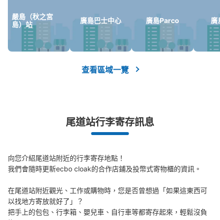
嚴島（秋之宮
廣島巴士中心
廣島Parco
廣
可保管的行李數
島）站
大的
:
16
/
¥800
中等的
:
12
/
¥600
小的
:
48
/
¥400
付款方式
現金
查看此投幣式儲物櫃的位置
查看區域一覽
JR尾道駅前アパマンショップコインロッ
尾道站行李寄存訊息
カー
从JR尾道駅站步行2分钟。
本日營業時間
:
00:00
〜
00:00
向您介紹尾道站附近的行李寄存地點！

尾道駅を出て左の信号を渡った先、アパマンショップの看
我們會隨時更新ecbo cloak的合作店鋪及投幣式寄物櫃的資訊。

板下。
在尾道站附近觀光、工作或購物時，您是否曾想過「如果這東西可
以找地方寄放就好了」？

把手上的包包、行李箱、嬰兒車、自行車等都寄存起來，輕鬆沒負