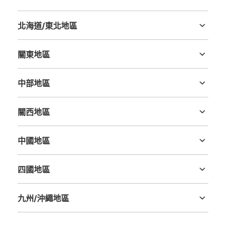
北海道/東北地區
北海道
青森縣
岩手縣
宮城縣
秋田縣
山形縣
福島縣
關東地區
茨城縣
栃木縣
群馬縣
埼玉縣
千葉縣
東京都
神奈川縣
中部地區
新潟縣
富山縣
石川縣
福井縣
山梨縣
長野縣
岐阜縣
静岡縣
愛知縣
可保管的行李數
關西地區
中等的
:
6
/
¥300
小的
:
10
/
¥200
三重縣
滋賀縣
京都府
大阪府
兵庫縣
奈良縣
和歌山縣
付款方式
現金
中國地區
鳥取縣
島根縣
岡山縣
廣島縣
山口縣
查看此投幣式儲物櫃的位置
四國地區
德島縣
香川縣
愛媛縣
高知縣
九州/沖繩地區
福岡縣
佐賀縣
長崎縣
熊本縣
大分縣
宮崎縣
鹿児島縣
沖縄縣