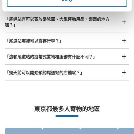
「行李會保管在哪裡呢？」
大的
:
3
/
¥1000
中等的
:
43
/
¥600
小的
:
55
/
¥400
付款方式
現金, ICカード
「尾道站有可以寄放嬰兒車、大型運動用品、樂器的地方
嗎？」
查看此投幣式儲物櫃的位置
任何尺寸的行李都OK
「尾道站哪裡可以寄存行李？」
放下行李，愉快度過一整天！
樂器、嬰兒車、腳踏車等，只要是1個人能搬運的行李尺寸就OK
JR尾道駅改札内1番ホームコインロッカー
「這和尾道站的投幣式置物櫃服務有什麼不同？」
从JR尾道駅站步行0分钟。
本日營業時間
:
05:00
〜
00:00
「幾天前可以開始預約尾道站的店舖呢？」
1番ホーム広島方面側に設置、改札から入って左側。
突發狀況下的安心理賠
東京都最多人寄物的地區
發生行李破損、被偷等狀況時安心有保障