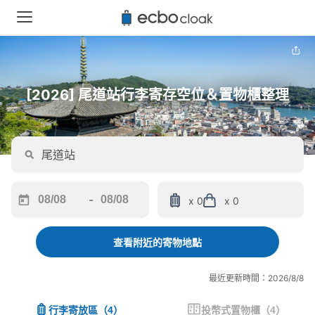
[2026] 尾道站行李寄存空位＆置物櫃整理
-
x 0
x 0
Navigate
Navigate
forward
backward
to
to
查看附近的寄物地點
interact
interact
with
with
最近更新時間：2026/8/8
the
the
calendar
calendar
行李寄放區
（
4
）
投幣式置物櫃
（
4
）
and
and