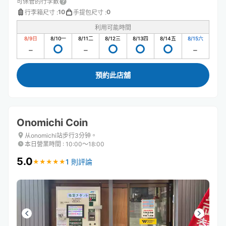
可保管的行李數
10
0
行李箱尺寸
:
手提包尺寸
:
利用可能時間
8/9
日
8/10
一
8/11
二
8/12
三
8/13
四
8/14
五
8/15
六
預約此店舖
Onomichi Coin
从onomichi站步行3分钟。
本日營業時間
:
10:00〜18:00
5.0
1 則評論
★
★
★
★
★
★
★
★
★
★