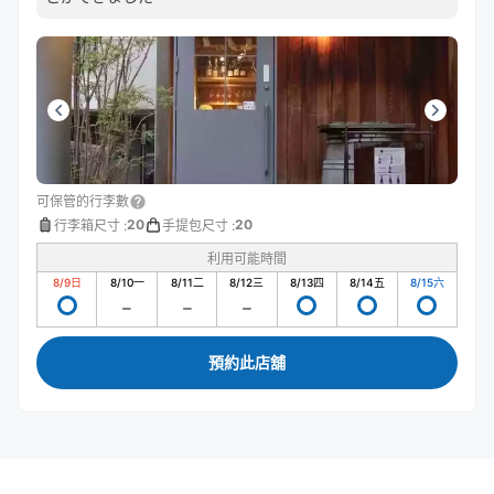
可保管的行李數
20
20
行李箱尺寸
:
手提包尺寸
:
利用可能時間
8/9
日
8/10
一
8/11
二
8/12
三
8/13
四
8/14
五
8/15
六
預約此店舖