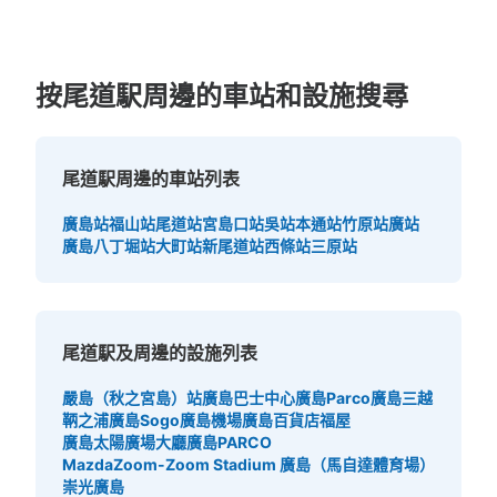
按尾道駅周邊的車站和設施搜尋
尾道駅周邊的車站列表
廣島站
福山站
尾道站
宮島口站
吳站
本通站
竹原站
廣站
廣島八丁堀站
大町站
新尾道站
西條站
三原站
尾道駅及周邊的設施列表
嚴島（秋之宮島）站
廣島巴士中心
廣島Parco
廣島三越
鞆之浦
廣島Sogo
廣島機場
廣島百貨店福屋
廣島太陽廣場大廳
廣島PARCO
MazdaZoom-Zoom Stadium 廣島（馬自達體育場）
崇光廣島