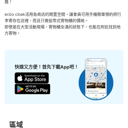
擔！

ecbo cloak活用各商店的閒置空間，讓會員可用手機簡單預約把行
李寄存在店裡，而且只需投幣式寄物櫃的價格。

即使是在大型活動現場，寄物櫃全滿的狀態下，也能在附近找到地
方寄物。
可保管的行李數
大的
:
4
/
¥700
中等的
:
6
/
¥500
小的
:
11
/
¥300
付款方式
現金, ICカード
快速又方便！首先下載App吧！
查看此投幣式儲物櫃的位置
尾道U2コインロッカー
从JR尾道駅站步行7分钟。
本日營業時間
:
00:00
〜
00:00
尾道駅を出て右へ、ポートターミナルを過ぎて立体駐車場
から更に100ｍ先にあるU2と書かれた建物の横。
區域