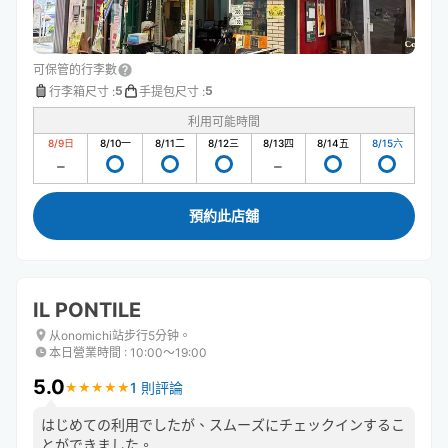
可保管的行李數
5
5
行李箱尺寸
:
手提包尺寸
:
利用可能時間
8/9
日
8/10
一
8/11
二
8/12
三
8/13
四
8/14
五
8/15
六
預約此店舖
IL PONTILE
从onomichi站步行5分钟。
本日營業時間
:
10:00〜19:00
5.0
1 則評論
★
★
★
★
★
★
★
★
★
★
はじめての利用でしたが、スムーズにチェックインするこ
とができました。