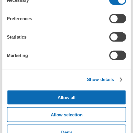
Selection
手提包尺寸
¥500
/
日
Preferences
最長邊未滿45cm的行李（小型背包、手提包、手提行李
常見問題
等）
事先用手機預約

全國有1,000家以上合作店鋪
指定的日期和時間
Statistics
JR尾道駅コインロッカー
北起北海道，南至沖繩，以都市為中心，全國皆可使用此服務。
从JR尾道駅站步行0分钟。
行李箱尺寸
本日營業時間
:
05:00
〜
00:00
Marketing
¥800
「抵達預計寄物的店舖後該怎麼做呢？」
/
日
改札口横の待合室 ・他 大15個・800円
最長邊45cm以上的行李（行李箱、樂器、嬰兒車等）
「尾道站的ecbo cloak服務費用？」
Show details
「行李會不會不見或被偷？」
Allow all
許多地點佳/條件優的店鋪
工作人員拍完行李照片後

「有無法接受寄存的物品嗎？」
我們與許多地點方便的車站內店舖以及24小時營業的店鋪合作。
即完成寄存手續
Allow selection
「取回行李時，該怎麼做呢？」
可保管的行李數
Deny