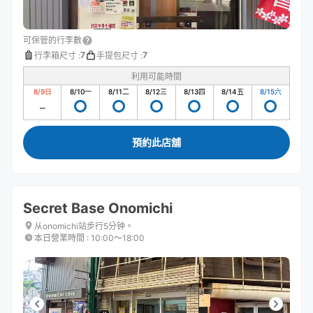
可保管的行李數
7
7
行李箱尺寸
:
手提包尺寸
:
利用可能時間
8/9
日
8/10
一
8/11
二
8/12
三
8/13
四
8/14
五
8/15
六
預約此店舖
Secret Base Onomichi
从onomichi站步行5分钟。
本日營業時間
:
10:00〜18:00