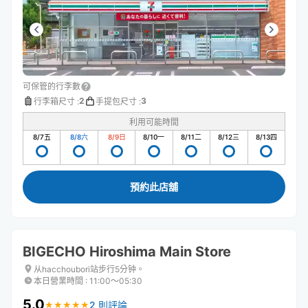
可保管的行李數
2
3
行李箱尺寸
:
手提包尺寸
:
利用可能時間
8/7
五
8/8
六
8/9
日
8/10
一
8/11
二
8/12
三
8/13
四
預約此店舖
BIGECHO Hiroshima Main Store
从hacchoubori站步行5分钟。
本日營業時間
:
11:00〜05:30
5.0
2 則評論
★
★
★
★
★
★
★
★
★
★