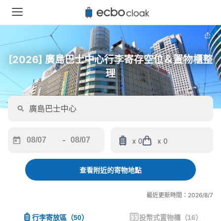
[2026] 廣島巴士中心行李寄存空位＆置物櫃整
理
-
x 0
x 0
Navigate
Navigate
forward
backward
to
to
查看附近的寄物地點
interact
interact
with
with
最近更新時間：2026/8/7
the
the
calendar
calendar
行李寄放區
（
50
）
投幣式置物櫃
（
16
）
and
and