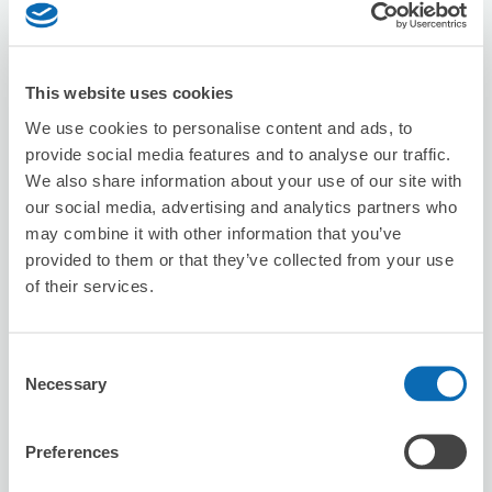
利用可能時間
8/7
五
8/8
六
8/9
日
8/10
一
8/11
二
8/12
三
8/13
四
This website uses cookies
We use cookies to personalise content and ads, to
預約此店舖
provide social media features and to analyse our traffic.
We also share information about your use of our site with
our social media, advertising and analytics partners who
may combine it with other information that you’ve
Exchange Hiroshima
provided to them or that they’ve collected from your use
从honnkawachou站步行1分钟。
of their services.
本日營業時間
:
10:00〜19:00
5.0
1 則評論
★
★
★
★
★
★
★
★
★
★
Consent
初めて利用しました。 宮島まで手ぶらで行けて助かりま
Necessary
した。
Selection
Preferences