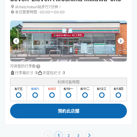
从Hatchobori站步行7分钟。
本日營業時間
:
00:00〜00:00
可保管的行李數
3
3
行李箱尺寸
:
手提包尺寸
:
利用可能時間
8/7
五
8/8
六
8/9
日
8/10
一
8/11
二
8/12
三
8/13
四
預約此店舖
1
2
3