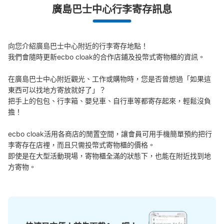
廣島巴士中心行李寄存訊息
發生行李破損、被偷等狀況時安心有保障
向您介紹廣島巴士中心附近的行李寄存地點！

我們會隨時更新ecbo cloak的合作店鋪及投幣式寄物櫃的資訊。

在廣島巴士中心附近觀光、工作或購物時，您是否曾想過「如果這
可保管的行李數
東西可以找地方寄放就好了」？

中等的
:
16
/
¥100
小的
:
24
/
¥100
把手上的包包、行李箱、嬰兒車、自行車等都寄存起來，輕鬆沒負
付款方式
擔！

現金
查看此投幣式儲物櫃的位置
ecbo cloak活用各商店的閒置空間，讓會員可用手機簡單預約把行
李寄存在店裡，而且只需投幣式寄物櫃的價格。

即使是在大型活動現場，寄物櫃全滿的狀態下，也能在附近找到地
方寄物。
シャレオ西1出口(バスセンター方面)コイ
ンロッカー
从アストラムライン県庁前駅站步行1分钟。
本日營業時間
:
05:30
〜
00:00