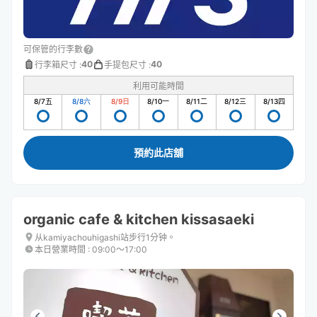
可保管的行李數
40
40
行李箱尺寸
:
手提包尺寸
:
利用可能時間
8/7
五
8/8
六
8/9
日
8/10
一
8/11
二
8/12
三
8/13
四
預約此店舖
organic cafe & kitchen kissasaeki
从kamiyachouhigashi站步行1分钟。
本日營業時間
:
09:00〜17:00