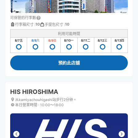
可保管的行李數
10
10
行李箱尺寸
:
手提包尺寸
:
利用可能時間
8/7
五
8/8
六
8/9
日
8/10
一
8/11
二
8/12
三
8/13
四
預約此店舖
HIS HIROSHIMA
从kamiyachouhigashi站步行2分钟。
本日營業時間
:
10:00〜18:00