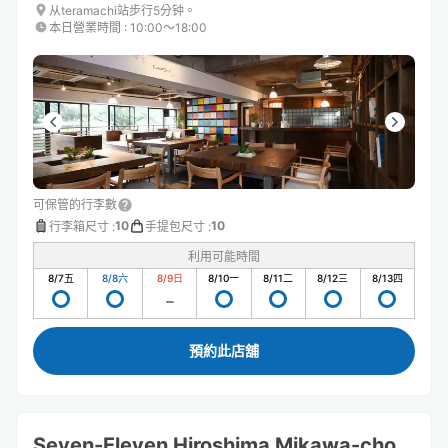
从teramachi站步行5分钟。
本日營業時間
:
10:00〜18:00
可保管的行李數
10
10
行李箱尺寸
:
手提包尺寸
:
利用可能時間
8/7
五
8/8
六
8/9
日
8/10
一
8/11
二
8/12
三
8/13
四
預約此店舖
Seven-Eleven Hiroshima Mikawa-cho