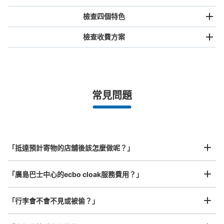
檢查四個特色
檢查收費方案
手提包尺寸
¥500
/
日
最長邊未滿45cm的行李（小型背包、手提包、手提行李
常見問題
等）
事先用手機預約

全國有1,000家以上合作店鋪
指定的日期和時間
シャレオ西通りコインロッカー
北起北海道，南至沖繩，以都市為中心，全國皆可使用此服務。
从広島バスセンター站步行3分钟。
行李箱尺寸
本日營業時間
:
05:40
〜
00:20
¥800
「抵達預計寄物的店舖後該怎麼做呢？」
/
日
シャレオ西通りの中間にあるコインロッカー
最長邊45cm以上的行李（行李箱、樂器、嬰兒車等）
「廣島巴士中心的ecbo cloak服務費用？」
「行李會不會不見或被偷？」
許多地點佳/條件優的店鋪
工作人員拍完行李照片後
