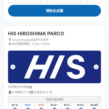
預約此店舖
HIS HIROSHIMA PARCO
从hacchoubori站步行5分钟。
本日營業時間
:
11:00〜19:00
可保管的行李數
4
6
行李箱尺寸
:
手提包尺寸
:
利用可能時間
8/7
五
8/8
六
8/9
日
8/10
一
8/11
二
8/12
三
8/13
四