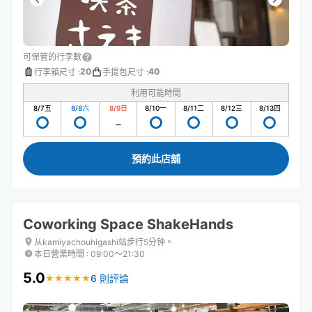
可保管的行李數
20
40
行李箱尺寸
:
手提包尺寸
:
利用可能時間
8/7
五
8/8
六
8/9
日
8/10
一
8/11
二
8/12
三
8/13
四
預約此店舖
Coworking Space ShakeHands
从kamiyachouhigashi站步行5分钟。
本日營業時間
:
09:00〜21:30
5.0
6 則評論
★
★
★
★
★
★
★
★
★
★