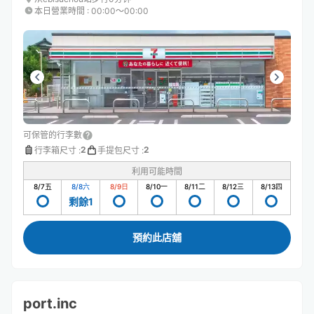
本日營業時間
:
00:00〜00:00
可保管的行李數
2
2
行李箱尺寸
:
手提包尺寸
:
利用可能時間
8/7
五
8/8
六
8/9
日
8/10
一
8/11
二
8/12
三
8/13
四
剩餘1
預約此店舖
port.inc