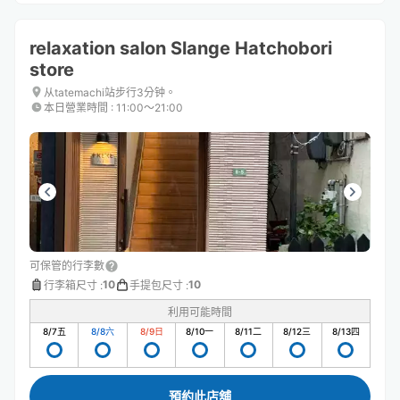
relaxation salon Slange Hatchobori
store
从tatemachi站步行3分钟。
本日營業時間
:
11:00〜21:00
可保管的行李數
10
10
行李箱尺寸
:
手提包尺寸
:
利用可能時間
8/7
五
8/8
六
8/9
日
8/10
一
8/11
二
8/12
三
8/13
四
預約此店舖