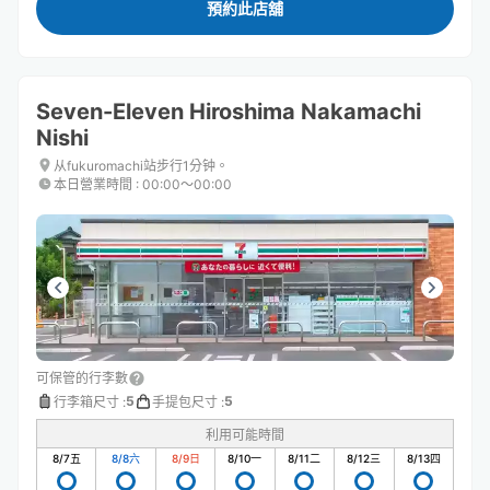
預約此店舖
Seven-Eleven Hiroshima Nakamachi
Nishi
从fukuromachi站步行1分钟。
本日營業時間
:
00:00〜00:00
可保管的行李數
5
5
行李箱尺寸
:
手提包尺寸
:
利用可能時間
8/7
五
8/8
六
8/9
日
8/10
一
8/11
二
8/12
三
8/13
四