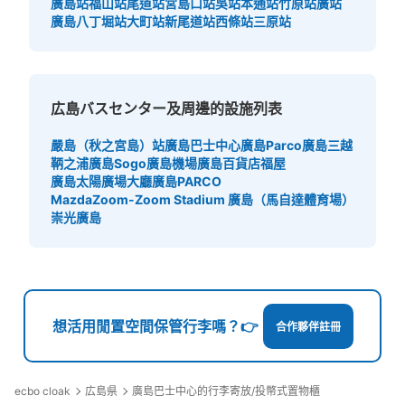
廣島站
福山站
尾道站
宮島口站
吳站
本通站
竹原站
廣站
廣島八丁堀站
大町站
新尾道站
西條站
三原站
シャレオ東通り東1出口前コインロッカー
从アストラムライン県庁前駅站步行3分钟。
本日營業時間
:
05:40
〜
00:20
広島バスセンター及周邊的設施列表
シャレオ東通り東1出口横
嚴島（秋之宮島）站
廣島巴士中心
廣島Parco
廣島三越
鞆之浦
廣島Sogo
廣島機場
廣島百貨店福屋
廣島太陽廣場大廳
廣島PARCO
MazdaZoom-Zoom Stadium 廣島（馬自達體育場）
崇光廣島
想活用閒置空間保管行李嗎？👉
合作夥伴註冊
可保管的行李數
中等的
:
3
/
¥500
小的
:
22
/
¥400
付款方式
ecbo cloak
広島県
廣島巴士中心的行李寄放/投幣式置物櫃
現金