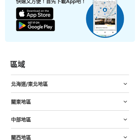
快速又方便！首先下載App吧！
シャレオ北側、西1出口(バスセンター方面)を出てすぐ、
そごう入り口前。
區域
可保管的行李數
北海道/東北地區
大的
:
2
/
¥700
中等的
:
5
/
¥500
小的
:
15
/
¥400
北海道
青森縣
岩手縣
宮城縣
秋田縣
山形縣
福島縣
付款方式
現金
關東地區
茨城縣
栃木縣
群馬縣
埼玉縣
千葉縣
東京都
神奈川縣
查看此投幣式儲物櫃的位置
中部地區
新潟縣
富山縣
石川縣
福井縣
山梨縣
長野縣
岐阜縣
静岡縣
愛知縣
關西地區