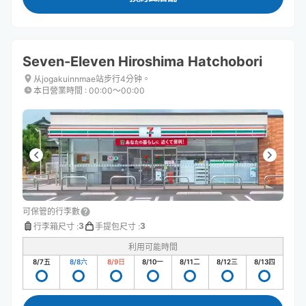
Seven-Eleven Hiroshima Hatchobori
从jogakuinnmae站步行4分钟。
本日營業時間
:
00:00〜00:00
可保管的行李數
3
3
行李箱尺寸
:
手提包尺寸
:
利用可能時間
8/7
五
8/8
六
8/9
日
8/10
一
8/11
二
8/12
三
8/13
四