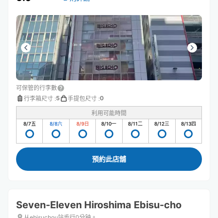
可保管的行李數
5
0
行李箱尺寸
:
手提包尺寸
:
利用可能時間
8/7
五
8/8
六
8/9
日
8/10
一
8/11
二
8/12
三
8/13
四
預約此店舖
Seven-Eleven Hiroshima Ebisu-cho
从ebisuchou站步行0分钟。