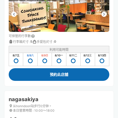
可保管的行李數
5
0
行李箱尺寸
:
手提包尺寸
:
利用可能時間
8/7
五
8/8
六
8/9
日
8/10
一
8/11
二
8/12
三
8/13
四
預約此店舖
nagasakiya
从honndoori站步行0分钟。
本日營業時間
:
10:00〜18:00