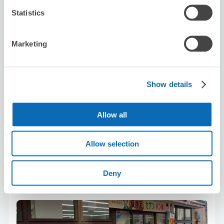
Statistics
Marketing
可保管的行李數
10
10
行李箱尺寸
:
手提包尺寸
:
利用可能時間
8/7
五
8/8
六
8/9
日
8/10
一
8/11
二
8/12
三
8/13
四
Show details
Allow all
預約此店舖
Allow selection
Seven-Eleven Hiroshima Teppomachi
Deny
从ebisuchou站步行1分钟。
本日營業時間
:
00:00〜00:00