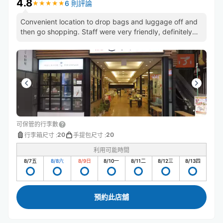
4.8
6 則評論
★
★
★
★
★
★
★
★
★
★
Convenient location to drop bags and luggage off and
then go shopping. Staff were very friendly, definitely
recommend
可保管的行李數
20
20
行李箱尺寸
:
手提包尺寸
:
利用可能時間
8/7
五
8/8
六
8/9
日
8/10
一
8/11
二
8/12
三
8/13
四
預約此店舖