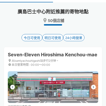
select
select
a
a
廣島巴士中心附近推薦的寄物地點
date.
date.
Press
Press
50個店舖
the
the
question
question
mark
mark
key
key
今日可使用
明日可使用
24小時營業
to
to
get
get
the
the
Seven-Eleven Hiroshima Kenchou-mae
keyboard
keyboard
shortcuts
shortcuts
从kamiyachouhigashi站步行2分钟。
本日營業時間
:
00:00〜00:00
for
for
changing
changing
dates.
dates.