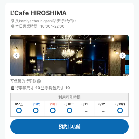
L'Cafe HIROSHIMA
从kamiyachouhigashi站步行3分钟。
本日營業時間
:
10:00〜22:00
可保管的行李數
10
10
行李箱尺寸
:
手提包尺寸
:
利用可能時間
8/7
五
8/8
六
8/9
日
8/10
一
8/11
二
8/12
三
8/13
四
預約此店舖