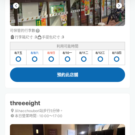
可保管的行李數
3
3
行李箱尺寸
:
手提包尺寸
:
利用可能時間
8/7
五
8/8
六
8/9
日
8/10
一
8/11
二
8/12
三
8/13
四
預約此店舖
threeeight
从hacchoubori站步行5分钟。
本日營業時間
:
10:00〜17:00