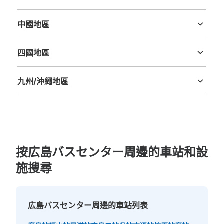
シャレオ中央4出口コインロッカー
三重縣
滋賀縣
京都府
大阪府
兵庫縣
奈良縣
和歌山縣
从広島バスセンター站步行4分钟。
本日營業時間
:
00:00
〜
00:00
中國地區
鳥取縣
島根縣
岡山縣
廣島縣
山口縣
シャレオ中央4出口付近、広島トランヴェールビルディン
グ前。
四國地區
德島縣
香川縣
愛媛縣
高知縣
九州/沖繩地區
福岡縣
佐賀縣
長崎縣
熊本縣
大分縣
宮崎縣
鹿児島縣
沖縄縣
按広島バスセンター周邊的車站和設
可保管的行李數
施搜尋
大的
:
4
/
¥700
中等的
:
3
/
¥500
小的
:
10
/
¥400
付款方式
現金
広島バスセンター周邊的車站列表
查看此投幣式儲物櫃的位置