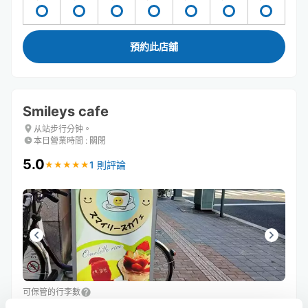
預約此店舖
Smileys cafe
从站步行分钟。
本日營業時間
:
關閉
5.0
1 則評論
★
★
★
★
★
★
★
★
★
★
可保管的行李數
10
10
行李箱尺寸
:
手提包尺寸
: