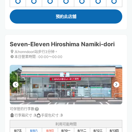
預約此店舖
Seven-Eleven Hiroshima Namiki-dori
从honndoori站步行3分钟。
本日營業時間
:
00:00〜00:00
可保管的行李數
3
3
行李箱尺寸
:
手提包尺寸
:
利用可能時間
8/7
五
8/8
六
8/9
日
8/10
一
8/11
二
8/12
三
8/13
四