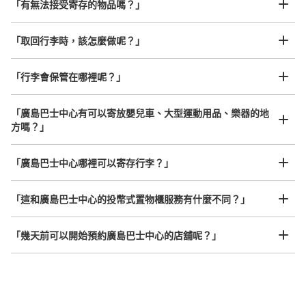
「有無法接受寄存的物品嗎？」
我們與許多地點方便的車站內店舖以及24小時營業的店鋪合作。
即完成寄存手續
「取回行李時，該怎麼做呢？」
可保管的行李數
「行李會保管在哪裡呢？」
大的
:
2
/
¥700
中等的
:
6
/
¥500
小的
:
10
/
¥400
付款方式
現金
「廣島巴士中心有可以寄放嬰兒車、大型運動用品、樂器的地
方嗎？」
查看此投幣式儲物櫃的位置
任何尺寸的行李都OK
「廣島巴士中心哪裡可以寄存行李？」
放下行李，愉快度過一整天！
樂器、嬰兒車、腳踏車等，只要是1個人能搬運的行李尺寸就OK
そごう地下一階コインロッカー
「這和廣島巴士中心的投幣式置物櫃服務有什麼不同？」
从広島バスセンター站步行3分钟。
本日營業時間
:
10:00
〜
20:00
「幾天前可以開始預約廣島巴士中心的店舖呢？」
地下一階食品売り、北エレベータ横。100円硬貨専用、使
用後は返却される。当日のみ使用可。
突發狀況下的安心理賠