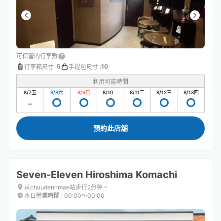
可保管的行李數
5
10
行李箱尺寸
:
手提包尺寸
:
利用可能時間
8/7
五
8/8
六
8/9
日
8/10
一
8/11
二
8/12
三
8/13
四
預約此店舖
Seven-Eleven Hiroshima Komachi
从chuudennmae站步行2分钟。
本日營業時間
:
00:00〜00:00