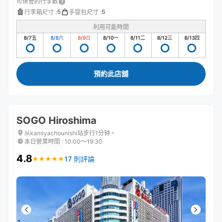
可保管的行李數
5
5
行李箱尺寸
:
手提包尺寸
:
利用可能時間
8/7
五
8/8
六
8/9
日
8/10
一
8/11
二
8/12
三
8/13
四
預約此店舖
SOGO Hiroshima
从kamiyachounishi站步行1分钟。
本日營業時間
:
10:00〜19:30
4.8
17 則評論
★
★
★
★
★
★
★
★
★
★