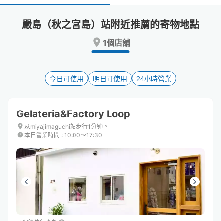
select
select
a
a
嚴島（秋之宮島）站附近推薦的寄物地點
date.
date.
Press
Press
1個店舖
the
the
question
question
mark
mark
key
key
今日可使用
明日可使用
24小時營業
to
to
get
get
the
the
Gelateria&Factory Loop
keyboard
keyboard
shortcuts
shortcuts
从miyajimaguchi站步行1分钟。
本日營業時間
:
10:00〜17:30
for
for
changing
changing
dates.
dates.