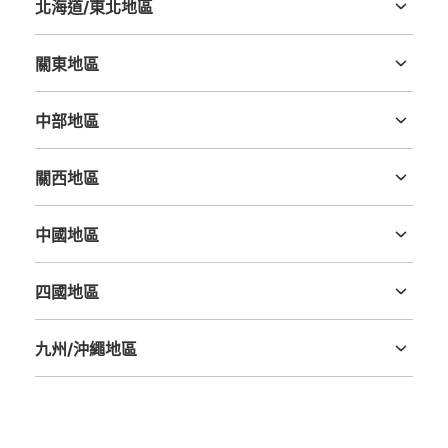
北海道/東北地區
北海道
青森縣
岩手縣
宮城縣
秋田縣
山形縣
福島縣
關東地區
茨城縣
栃木縣
群馬縣
埼玉縣
千葉縣
東京都
神奈川縣
中部地區
新潟縣
富山縣
石川縣
福井縣
山梨縣
長野縣
岐阜縣
静岡縣
愛知縣
關西地區
三重縣
滋賀縣
京都府
大阪府
兵庫縣
奈良縣
和歌山縣
中國地區
鳥取縣
島根縣
岡山縣
廣島縣
山口縣
四國地區
德島縣
香川縣
愛媛縣
高知縣
九州/沖繩地區
福岡縣
佐賀縣
長崎縣
熊本縣
大分縣
宮崎縣
鹿児島縣
沖縄縣