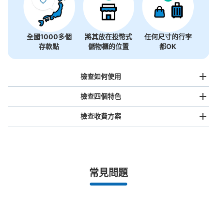
全國1000多個
將其放在投幣式
任何尺寸的行李
存款點
儲物櫃的位置
都OK
檢查如何使用
檢查四個特色
檢查收費方案
手提包尺寸
¥500
/
日
最長邊未滿45cm的行李（小型背包、手提包、手提行李
常見問題
等）
事先用手機預約

全國有1,000家以上合作店鋪
指定的日期和時間
北起北海道，南至沖繩，以都市為中心，全國皆可使用此服務。
行李箱尺寸