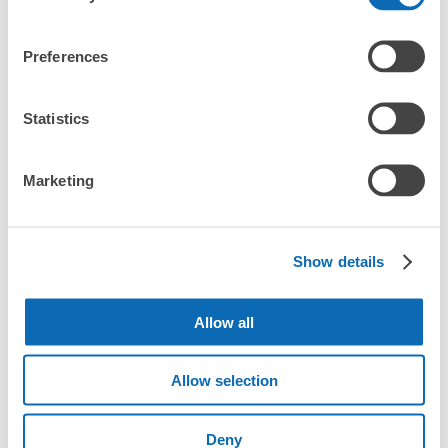
「這和嚴島（秋之宮島）站的投幣式置物櫃服務有什麼不
同？」
Preferences
「幾天前可以開始預約嚴島（秋之宮島）站的店舖呢？」
Statistics
突發狀況下的安心理賠
Marketing
發生行李破損、被偷等狀況時安心有保障
嚴島（秋之宮島）站行李寄存訊息
Show details
向您介紹嚴島（秋之宮島）站附近的行李寄存地點！

我們會隨時更新ecbo cloak的合作店鋪及投幣式寄物櫃的資訊。

Allow all
在嚴島（秋之宮島）站附近觀光、工作或購物時，您是否曾想過
「如果這東西可以找地方寄放就好了」？

Allow selection
把手上的包包、行李箱、嬰兒車、自行車等都寄存起來，輕鬆沒負
擔！

Deny