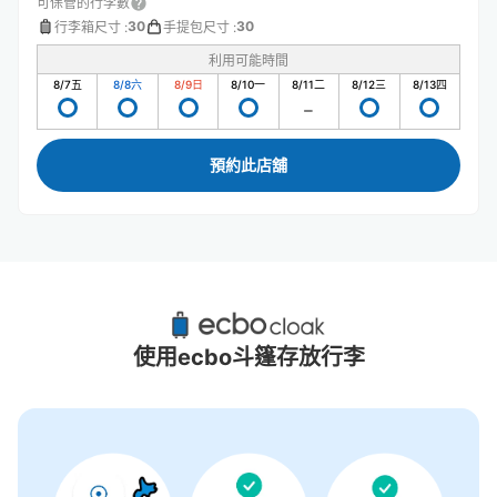
可保管的行李數
30
30
行李箱尺寸
:
手提包尺寸
:
利用可能時間
8/7
五
8/8
六
8/9
日
8/10
一
8/11
二
8/12
三
8/13
四
預約此店舖
嚴島（秋之宮島）站附近推薦的寄物櫃
0個投幣式置物櫃
使用ecbo斗篷存放行李
沒有關於投幣式儲物櫃的資訊