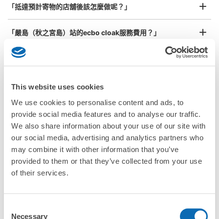
¥800
「抵達預計寄物的店舖後該怎麼做呢？」
/
日
最長邊45cm以上的行李（行李箱、樂器、嬰兒車等）
「嚴島（秋之宮島）站的ecbo cloak服務費用？」
「行李會不會不見或被偷？」
許多地點佳/條件優的店鋪
工作人員拍完行李照片後

「有無法接受寄存的物品嗎？」
This website uses cookies
我們與許多地點方便的車站內店舖以及24小時營業的店鋪合作。
即完成寄存手續
We use cookies to personalise content and ads, to
「取回行李時，該怎麼做呢？」
provide social media features and to analyse our traffic.
We also share information about your use of our site with
「行李會保管在哪裡呢？」
our social media, advertising and analytics partners who
may combine it with other information that you’ve
provided to them or that they’ve collected from your use
「嚴島（秋之宮島）站有可以寄放嬰兒車、大型運動用品、樂
器的地方嗎？」
of their services.
任何尺寸的行李都OK
「嚴島（秋之宮島）站哪裡可以寄存行李？」
放下行李，愉快度過一整天！
樂器、嬰兒車、腳踏車等，只要是1個人能搬運的行李尺寸就OK
Consent
Necessary
Selection