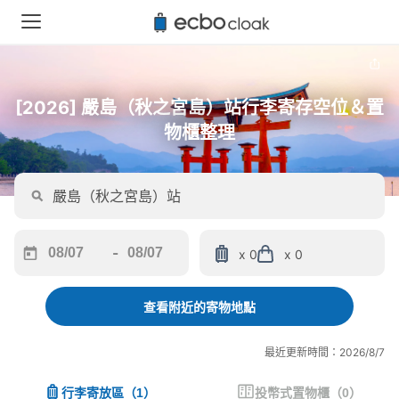
[2026] 嚴島（秋之宮島）站行李寄存空位＆置
物櫃整理
-
x 0
x 0
Navigate
Navigate
forward
backward
to
to
查看附近的寄物地點
interact
interact
with
with
最近更新時間：2026/8/7
the
the
calendar
calendar
行李寄放區
（
1
）
投幣式置物櫃
（
0
）
and
and