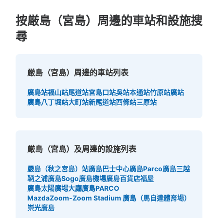
按厳島（宮島）周邊的車站和設施搜
尋
厳島（宮島）周邊的車站列表
廣島站
福山站
尾道站
宮島口站
吳站
本通站
竹原站
廣站
廣島八丁堀站
大町站
新尾道站
西條站
三原站
厳島（宮島）及周邊的設施列表
嚴島（秋之宮島）站
廣島巴士中心
廣島Parco
廣島三越
鞆之浦
廣島Sogo
廣島機場
廣島百貨店福屋
廣島太陽廣場大廳
廣島PARCO
MazdaZoom-Zoom Stadium 廣島（馬自達體育場）
崇光廣島