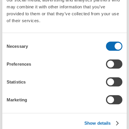
「這和永旺夢樂城各務原的投幣式置物櫃服務有什麼不同？」
may combine it with other information that you’ve
provided to them or that they’ve collected from your use
イオン各務原 イオンガーデン売り場側入
「幾天前可以開始預約永旺夢樂城各務原的店舖呢？」
of their services.
口コインロッカー
从イオン各務原站步行5分钟。
本日營業時間
:
08:00
〜
23:00
Consent
100円返却式。当日限り。
Necessary
Selection
突發狀況下的安心理賠
永旺夢樂城各務原行李寄存訊息
發生行李破損、被偷等狀況時安心有保障
Preferences
向您介紹永旺夢樂城各務原附近的行李寄存地點！

Statistics
我們會隨時更新ecbo cloak的合作店鋪及投幣式寄物櫃的資訊。

在永旺夢樂城各務原附近觀光、工作或購物時，您是否曾想過「如
Marketing
果這東西可以找地方寄放就好了」？

把手上的包包、行李箱、嬰兒車、自行車等都寄存起來，輕鬆沒負
可保管的行李數
擔！

中等的
:
40
/
¥100
付款方式
Show details
ecbo cloak活用各商店的閒置空間，讓會員可用手機簡單預約把行
現金