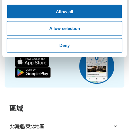
李寄存在店裡，而且只需投幣式寄物櫃的價格。

查看此投幣式儲物櫃的位置
即使是在大型活動現場，寄物櫃全滿的狀態下，也能在附近找到地
Allow all
方寄物。
Allow selection
イオン各務原バス停側入口コインロッカー
从岐阜バスイオン各務原バス停站步行1分钟。
Deny
本日營業時間
:
09:00
〜
21:00
快速又方便！首先下載App吧！
利用時間が21時までのためイオンシネマ利用の場合は注意
が必要。100円必要だが返却式
區域
北海道/東北地區