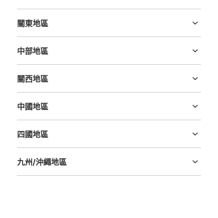
可保管的行李數
北海道
青森縣
岩手縣
宮城縣
秋田縣
山形縣
福島縣
中等的
:
8
/
¥100
付款方式
關東地區
現金
茨城縣
栃木縣
群馬縣
埼玉縣
千葉縣
東京都
神奈川縣
查看此投幣式儲物櫃的位置
中部地區
新潟縣
富山縣
石川縣
福井縣
山梨縣
長野縣
岐阜縣
静岡縣
愛知縣
關西地區
三重縣
滋賀縣
京都府
大阪府
兵庫縣
奈良縣
和歌山縣
イオン各務原レストラン街コインロッカー
中國地區
从イオン各務原站步行5分钟。
鳥取縣
島根縣
岡山縣
廣島縣
山口縣
本日營業時間
:
09:00
〜
21:00
21時までの利用のため18時以降イオンシネマ利用者は注
四國地區
意。100円必要だが返却式。
德島縣
香川縣
愛媛縣
高知縣
九州/沖繩地區
福岡縣
佐賀縣
長崎縣
熊本縣
大分縣
宮崎縣
鹿児島縣
沖縄縣