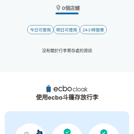
Press
Press
0個店舖
the
the
question
question
mark
mark
key
key
今日可使用
明日可使用
24小時營業
to
to
get
get
the
the
沒有關於行李寄存處的資訊
keyboard
keyboard
shortcuts
shortcuts
for
for
changing
changing
dates.
dates.
永旺夢樂城各務原附近推薦的寄物櫃
5個投幣式置物櫃
使用ecbo斗篷存放行李