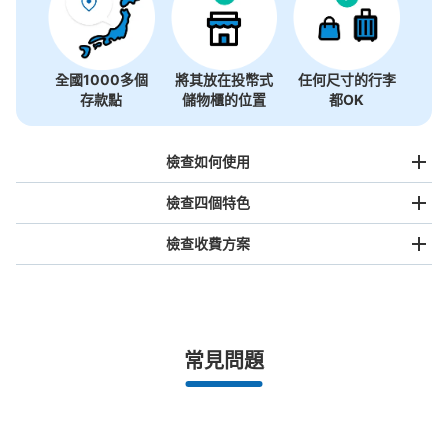
全國1000多個
將其放在投幣式
任何尺寸的行李
存款點
儲物櫃的位置
都OK
檢查如何使用
檢查四個特色
檢查收費方案
手提包尺寸
¥500
/
日
最長邊未滿45cm的行李（小型背包、手提包、手提行李
常見問題
等）
事先用手機預約

全國有1,000家以上合作店鋪
指定的日期和時間
イオン各務原 イオン1Fエレベーターコイ
北起北海道，南至沖繩，以都市為中心，全國皆可使用此服務。
ンロッカー
行李箱尺寸