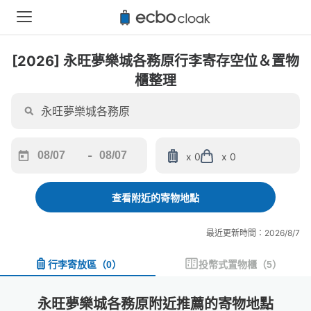
[2026] 永旺夢樂城各務原行李寄存空位＆置物
櫃整理
-
x 0
x 0
Navigate
Navigate
forward
backward
to
to
查看附近的寄物地點
interact
interact
with
with
最近更新時間：2026/8/7
the
the
calendar
calendar
行李寄放區
（
0
）
投幣式置物櫃
（
5
）
and
and
select
select
a
a
永旺夢樂城各務原附近推薦的寄物地點
date.
date.