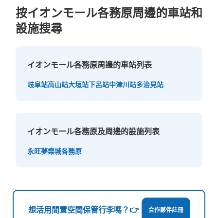
按イオンモール各務原周邊的車站和
設施搜尋
可保管的行李數
中等的
:
24
/
¥100
付款方式
イオンモール各務原周邊的車站列表
現金
查看此投幣式儲物櫃的位置
岐阜站
高山站
大垣站
下呂站
中津川站
多治見站
イオン各務原1F中央コインロッカー
イオンモール各務原及周邊的設施列表
从各務原イオン站步行5分钟。
本日營業時間
:
09:00
〜
21:00
永旺夢樂城各務原
21時までの利用のため18時以降イオンシネマ利用者は注
意。100円必要だが返却式。
想活用閒置空間保管行李嗎？👉
合作夥伴註冊