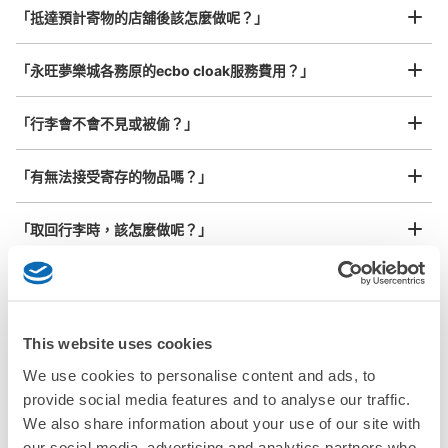
¥800
从各務原イオン站步行5分钟。
「抵達預計寄物的店舖後該怎麼做呢？」
/
日
本日營業時間
:
08:00
〜
23:00
最長邊45cm以上的行李（行李箱、樂器、嬰兒車等）
100円必要だが返却式。当日限り。未生産のものは入れな
「永旺夢樂城各務原的ecbo cloak服務費用？」
いこと
「行李會不會不見或被偷？」
許多地點佳/條件優的店鋪
工作人員拍完行李照片後

「有無法接受寄存的物品嗎？」
我們與許多地點方便的車站內店舖以及24小時營業的店鋪合作。
即完成寄存手續
「取回行李時，該怎麼做呢？」
「行李會保管在哪裡呢？」
可保管的行李數
中等的
:
18
/
¥100
「永旺夢樂城各務原有可以寄放嬰兒車、大型運動用品、樂器
This website uses cookies
付款方式
的地方嗎？」
現金
We use cookies to personalise content and ads, to
任何尺寸的行李都OK
provide social media features and to analyse our traffic.
查看此投幣式儲物櫃的位置
「永旺夢樂城各務原哪裡可以寄存行李？」
放下行李，愉快度過一整天！
樂器、嬰兒車、腳踏車等，只要是1個人能搬運的行李尺寸就OK
We also share information about your use of our site with
our social media, advertising and analytics partners who