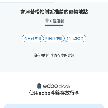
select
select
a
a
會津若松站附近推薦的寄物地點
date.
date.
Press
Press
0個店舖
the
the
question
question
mark
mark
key
key
今日可使用
明日可使用
24小時營業
to
to
get
get
the
the
沒有關於行李寄存處的資訊
keyboard
keyboard
shortcuts
shortcuts
for
for
changing
changing
dates.
dates.
會津若松站附近推薦的寄物櫃
4個投幣式置物櫃
使用ecbo斗篷存放行李