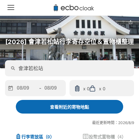
[2026] 會津若松站行李寄存空位＆置物櫃整理
-
x 0
x 0
Navigate
Navigate
forward
backward
to
to
查看附近的寄物地點
interact
interact
with
with
最近更新時間：2026/8/9
the
the
calendar
calendar
行李寄放區
（
0
）
投幣式置物櫃
（
4
）
and
and