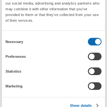
our social media, advertising and analytics partners who
查看此投幣式儲物櫃的位置
「會津若松站哪裡可以寄存行李？」
放下行李，愉快度過一整天！
樂器、嬰兒車、腳踏車等，只要是1個人能搬運的行李尺寸就OK
may combine it with other information that you’ve
provided to them or that they’ve collected from your use
「這和會津若松站的投幣式置物櫃服務有什麼不同？」
of their services.
会津若松駅前コインロッカー
「幾天前可以開始預約會津若松站的店舖呢？」
从JR会津若松駅站步行0分钟。
Consent
本日營業時間
:
00:00
〜
23:59
Necessary
Selection
会津若松駅正面出口を出て右側に進むと、コインロッカー
(小)があります。その先に、こちらのコインロッカーがあ
ります。荷物を入れてタッチパネルで操作する方式です。
突發狀況下的安心理賠
Preferences
駅の外にあるので終日利用ができ便利です。両替機はあり
會津若松站行李寄存訊息
發生行李破損、被偷等狀況時安心有保障
ませんが、駅中のお土産屋で両替が出来ます。
Statistics
向您介紹會津若松站附近的行李寄存地點！

我們會隨時更新ecbo cloak的合作店鋪及投幣式寄物櫃的資訊。

Marketing
在會津若松站附近觀光、工作或購物時，您是否曾想過「如果這東
西可以找地方寄放就好了」？

把手上的包包、行李箱、嬰兒車、自行車等都寄存起來，輕鬆沒負
Show details