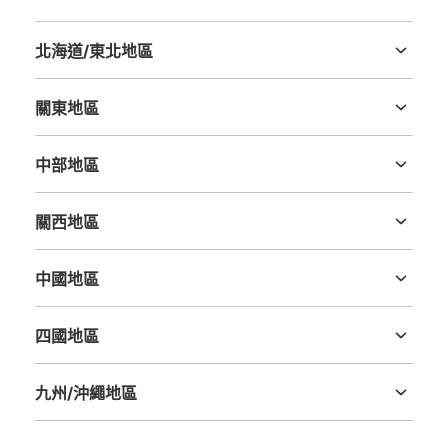
北海道/東北地區
北海道
青森縣
岩手縣
宮城縣
秋田縣
山形縣
福島縣
可保管的行李數
關東地區
大的
:
8
/
¥600
小的
:
2
/
¥300
茨城縣
栃木縣
群馬縣
埼玉縣
千葉縣
東京都
神奈川縣
付款方式
現金
中部地區
新潟縣
富山縣
石川縣
福井縣
山梨縣
長野縣
岐阜縣
静岡縣
愛知縣
查看此投幣式儲物櫃的位置
關西地區
三重縣
滋賀縣
京都府
大阪府
兵庫縣
奈良縣
和歌山縣
中國地區
会津若松駅前コインロッカー
鳥取縣
島根縣
岡山縣
廣島縣
山口縣
从JR会津若松駅站步行0分钟。
本日營業時間
:
00:00
〜
23:59
四國地區
德島縣
香川縣
愛媛縣
高知縣
会津若松駅正面出口を出て左側に50m程進むとJR駅レン
タカーがありその奥に設置されています。大中小あり、収
九州/沖繩地區
納数も多いです。周りは広くはないので人が多いと出し入
福岡縣
佐賀縣
長崎縣
熊本縣
大分縣
宮崎縣
鹿児島縣
沖縄縣
れがしづらい印象です。駅の外にあるので終日利用ができ
便利です。両替機はありませんが、駅中のお土産屋で両替