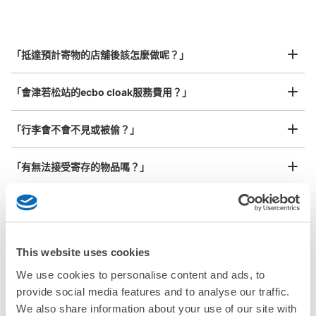
指定的日期和時間
会津若松駅前コインロッカー
北起北海道，南至沖繩，以都市為中心，全國皆可使用此服務。
从JR会津若松駅站步行0分钟。
行李箱尺寸
本日營業時間
:
00:00
〜
23:59
¥800
「抵達預計寄物的店舖後該怎麼做呢？」
/
日
会津若松駅正面出口を出て右に進むとすぐ見つかります。
こちらのサイズは小のみです。駅の外にあるので終日利用
最長邊45cm以上的行李（行李箱、樂器、嬰兒車等）
「會津若松站的ecbo cloak服務費用？」
ができ便利です。両替機はありませんが、駅中のお土産屋
で両替が出来ます。
「行李會不會不見或被偷？」
許多地點佳/條件優的店鋪
工作人員拍完行李照片後

「有無法接受寄存的物品嗎？」
我們與許多地點方便的車站內店舖以及24小時營業的店鋪合作。
即完成寄存手續
「取回行李時，該怎麼做呢？」
「行李會保管在哪裡呢？」
This website uses cookies
可保管的行李數
小的
:
36
/
¥300
We use cookies to personalise content and ads, to
「會津若松站有可以寄放嬰兒車、大型運動用品、樂器的地方
付款方式
provide social media features and to analyse our traffic.
嗎？」
現金
We also share information about your use of our site with
任何尺寸的行李都OK