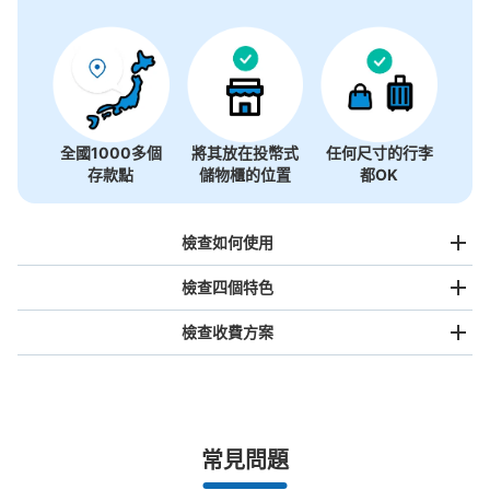
全國1000多個
將其放在投幣式
任何尺寸的行李
存款點
儲物櫃的位置
都OK
檢查如何使用
檢查四個特色
檢查收費方案
手提包尺寸
¥500
/
日
最長邊未滿45cm的行李（小型背包、手提包、手提行李
常見問題
等）
事先用手機預約

全國有1,000家以上合作店鋪