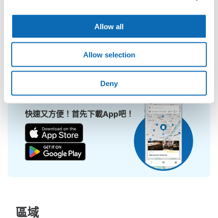
擔！

可保管的行李數
大的
:
20
/
¥700
小的
:
4
/
¥300
付款方式
ecbo cloak活用各商店的閒置空間，讓會員可用手機簡單預約把行
Allow all
現金
李寄存在店裡，而且只需投幣式寄物櫃的價格。

即使是在大型活動現場，寄物櫃全滿的狀態下，也能在附近找到地
查看此投幣式儲物櫃的位置
Allow selection
方寄物。
Deny
会津若松駅前コインロッカー
从JR会津若松駅站步行0分钟。
快速又方便！首先下載App吧！
本日營業時間
:
00:00
〜
23:59
会津若松駅正面出口を出て左側に進むとすぐにみどりの窓
口があり、その先に設置されています。駅の外にあるので
終日利用ができ便利です。両替機はありませんが、駅中の
お土産屋で両替が出来ます。
區域