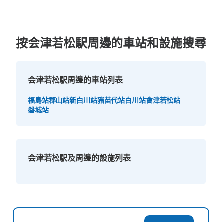
が出来ます。
按会津若松駅周邊的車站和設施搜尋
会津若松駅周邊的車站列表
可保管的行李數
福島站
郡山站
新白川站
豬苗代站
白川站
會津若松站
大的
:
12
/
¥600
中等的
:
15
/
¥400
小的
:
55
/
¥300
磐城站
付款方式
現金
查看此投幣式儲物櫃的位置
会津若松駅及周邊的設施列表