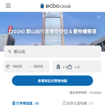
[2026] 郡山站行李寄存空位＆置物櫃整理
-
x 0
x 0
Navigate
Navigate
forward
backward
to
to
查看附近的寄物地點
interact
interact
with
with
最近更新時間：2026/8/9
the
the
calendar
calendar
行李寄放區
（
4
）
投幣式置物櫃
（
7
）
and
and