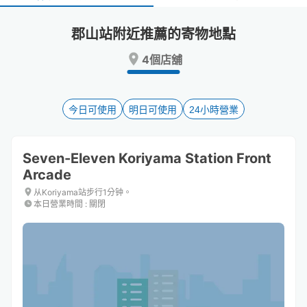
select
select
a
a
郡山站附近推薦的寄物地點
date.
date.
Press
Press
4個店舖
the
the
question
question
mark
mark
key
key
今日可使用
明日可使用
24小時營業
to
to
get
get
the
the
Seven-Eleven Koriyama Station Front
keyboard
keyboard
Arcade
shortcuts
shortcuts
for
for
从Koriyama站步行1分钟。
changing
changing
本日營業時間
:
關閉
dates.
dates.