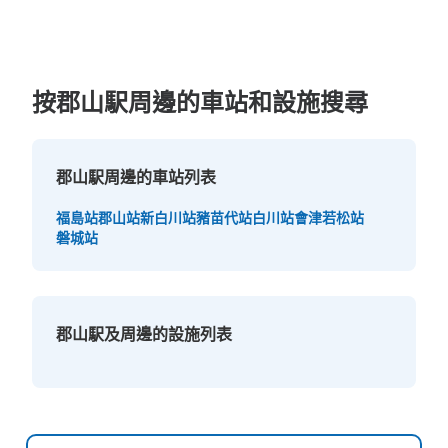
預けやすくはありますが、通路なので人の往来は多い場所
です。
按郡山駅周邊的車站和設施搜尋
郡山駅周邊的車站列表
可保管的行李數
福島站
郡山站
新白川站
豬苗代站
白川站
會津若松站
大的
:
9
/
¥1200
中等的
:
14
/
¥1000
小的
:
23
/
¥600
磐城站
付款方式
現金
查看此投幣式儲物櫃的位置
郡山駅及周邊的設施列表
JR郡山駅 中央口1Ｆコインロッカー
从JR郡山駅站步行0分钟。
本日營業時間
:
05:10
〜
23:20