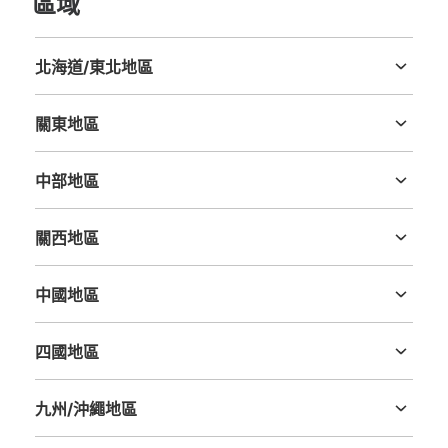
區域
北海道/東北地區
北海道
青森縣
岩手縣
宮城縣
秋田縣
山形縣
福島縣
可保管的行李數
關東地區
大的
:
4
/
¥1200
中等的
:
6
/
¥1000
小的
:
33
/
¥600
茨城縣
栃木縣
群馬縣
埼玉縣
千葉縣
東京都
神奈川縣
付款方式
現金
中部地區
新潟縣
富山縣
石川縣
福井縣
山梨縣
長野縣
岐阜縣
静岡縣
愛知縣
查看此投幣式儲物櫃的位置
關西地區
三重縣
滋賀縣
京都府
大阪府
兵庫縣
奈良縣
和歌山縣
中國地區
JR郡山駅 S-PAL出口側コインロッカー
鳥取縣
島根縣
岡山縣
廣島縣
山口縣
从JR郡山駅站步行0分钟。
本日營業時間
:
05:10
〜
23:20
四國地區
德島縣
香川縣
愛媛縣
高知縣
新幹線改札口隣の通路にあり、見つけやすいです。S-PAL
出口側、向い側にエースコンタクトがあります。両替機は
九州/沖繩地區
ありませんが、近くのお土産屋で両替が可能です。6時間
福岡縣
佐賀縣
長崎縣
熊本縣
大分縣
宮崎縣
鹿児島縣
沖縄縣
経過するごとに追加料金がかかります。収納数が多いので