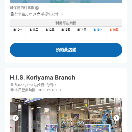
可保管的行李數
3
5
行李箱尺寸
:
手提包尺寸
:
利用可能時間
8/10
一
8/11
二
8/12
三
8/13
四
8/14
五
8/15
六
8/16
日
預約此店舖
H.I.S. Koriyama Branch
从Koriyama站步行3分钟。
本日營業時間
:
10:00〜18:00