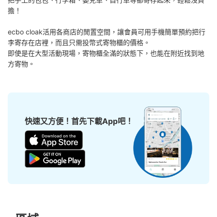
擔！

可保管的行李數
大的
:
2
/
¥500
中等的
:
9
/
¥400
小的
:
41
/
¥300
付款方式
ecbo cloak活用各商店的閒置空間，讓會員可用手機簡單預約把行
現金
李寄存在店裡，而且只需投幣式寄物櫃的價格。

即使是在大型活動現場，寄物櫃全滿的狀態下，也能在附近找到地
查看此投幣式儲物櫃的位置
方寄物。
JR郡山駅 新幹線改札外 コインロッカー
从JR郡山駅站步行0分钟。
快速又方便！首先下載App吧！
本日營業時間
:
05:10
〜
23:20
新幹線改札口隣の通路にあり、見つけやすいです。向い側
に本屋があります。両替機はありませんが、近くのお土産
屋で両替が可能です。6時間経過するごとに追加料金がか
かります。預けやすくはありますが、通路なので人の往来
は多い場所です。