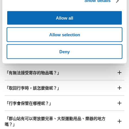
Show details
全國有1,000家以上合作店鋪
指定的日期和時間
JR郡山駅 東口通路コインロッカー
北起北海道，南至沖繩，以都市為中心，全國皆可使用此服務。
Allow all
从JR郡山駅站步行0分钟。
行李箱尺寸
本日營業時間
:
05:10
〜
23:20
¥800
「抵達預計寄物的店舖後該怎麼做呢？」
/
日
新幹線改札口を出て、東口方面へ直進300m程すると右手
Allow selection
にあります。収納数が多いです。両替機はありませんが自
最長邊45cm以上的行李（行李箱、樂器、嬰兒車等）
「郡山站的ecbo cloak服務費用？」
販機はあります。改札からも駅の東口からも多少離れてい
ますので、通り道の場合であれば使い勝手がよいと思いま
Deny
す。
「行李會不會不見或被偷？」
許多地點佳/條件優的店鋪
工作人員拍完行李照片後

「有無法接受寄存的物品嗎？」
我們與許多地點方便的車站內店舖以及24小時營業的店鋪合作。
即完成寄存手續
「取回行李時，該怎麼做呢？」
「行李會保管在哪裡呢？」
可保管的行李數
大的
:
6
/
¥500
中等的
:
12
/
¥400
小的
:
16
/
¥300
「郡山站有可以寄放嬰兒車、大型運動用品、樂器的地方
付款方式
嗎？」
現金