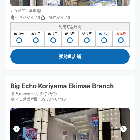
可保管的行李數
15
15
行李箱尺寸
:
手提包尺寸
:
利用可能時間
8/10
一
8/11
二
8/12
三
8/13
四
8/14
五
8/15
六
8/16
日
預約此店舖
Big Echo Koriyama Ekimae Branch
从Koriyama站步行0分钟。
本日營業時間
:
09:00〜04:30