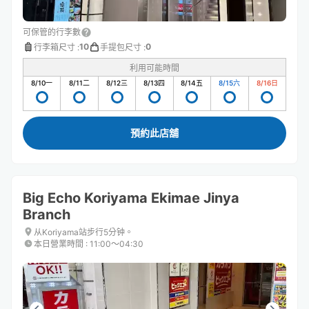
可保管的行李數
10
0
行李箱尺寸
:
手提包尺寸
:
利用可能時間
8/10
一
8/11
二
8/12
三
8/13
四
8/14
五
8/15
六
8/16
日
預約此店舖
Big Echo Koriyama Ekimae Jinya
Branch
从Koriyama站步行5分钟。
本日營業時間
:
11:00〜04:30