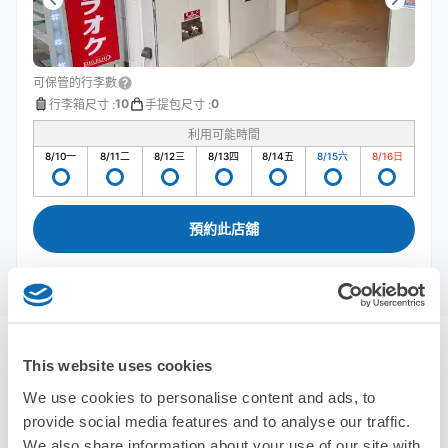
可保管的行李數
10
0
行李箱尺寸
:
手提包尺寸
:
利用可能時間
8/10
一
8/11
二
8/12
三
8/13
四
8/14
五
8/15
六
8/16
日
預約此店舖
郡山站附近推薦的寄物櫃
This website uses cookies
7個投幣式置物櫃
We use cookies to personalise content and ads, to
使用ecbo斗篷存放行李
provide social media features and to analyse our traffic.
We also share information about your use of our site with