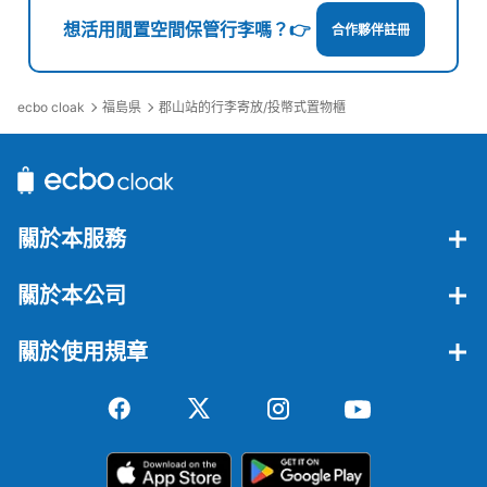
郡山駅中央口入ってすぐそばのエスカレーター付近にあ
想活用閒置空間保管行李嗎？👉
合作夥伴註冊
り、わかりやすいです。収納数は少なく、両替機はありま
せん。
ecbo cloak
福島県
郡山站的行李寄放/投幣式置物櫃
關於本服務
關於本公司
可保管的行李數
大的
:
3
/
¥1200
中等的
:
8
/
¥1100
小的
:
4
/
¥1000
關於使用規章
付款方式
現金
查看此投幣式儲物櫃的位置