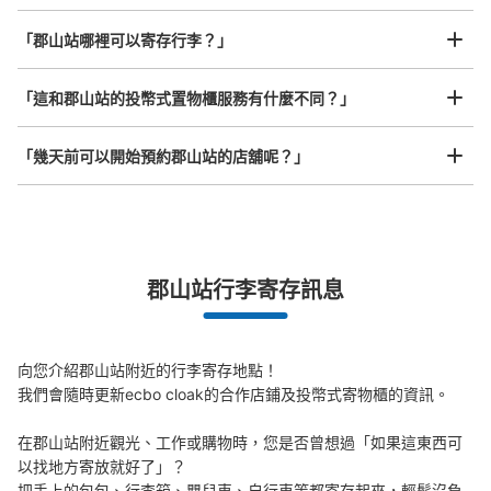
任何尺寸的行李都OK
查看此投幣式儲物櫃的位置
「郡山站哪裡可以寄存行李？」
放下行李，愉快度過一整天！
樂器、嬰兒車、腳踏車等，只要是1個人能搬運的行李尺寸就OK
「這和郡山站的投幣式置物櫃服務有什麼不同？」
JR郡山駅 東西自由通路内コインロッカー
「幾天前可以開始預約郡山站的店舖呢？」
从JR郡山駅站步行0分钟。
本日營業時間
:
05:10
〜
23:20
郡山駅の東西自由通路内にあります。開けた場所にあるた
め出し入れはしやすいです。駅の出入口からも改札口から
も離れていますが、隣には食品館へ通じる階段がありま
突發狀況下的安心理賠
す。通り道であれば使いやすいです。
郡山站行李寄存訊息
發生行李破損、被偷等狀況時安心有保障
向您介紹郡山站附近的行李寄存地點！

我們會隨時更新ecbo cloak的合作店鋪及投幣式寄物櫃的資訊。

在郡山站附近觀光、工作或購物時，您是否曾想過「如果這東西可
以找地方寄放就好了」？

把手上的包包、行李箱、嬰兒車、自行車等都寄存起來，輕鬆沒負