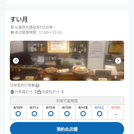
すい月
从薬院大通站步行5分钟。
本日營業時間
:
17:00〜23:00
可保管的行李數
2
5
行李箱尺寸
:
手提包尺寸
:
利用可能時間
8/10
月
8/11
火
8/12
水
8/13
木
8/14
金
8/15
土
8/16
日
預約此店舖