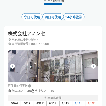
the
the
question
question
mark
mark
key
key
今日可使用
明日可使用
24小時營業
to
to
get
get
the
the
株式会社アノンセ
keyboard
keyboard
shortcuts
shortcuts
从赤坂站步行2分钟。
本日營業時間
:
10:00〜18:00
for
for
changing
changing
dates.
dates.
可保管的行李數
30
50
行李箱尺寸
:
手提包尺寸
:
利用可能時間
8/10
月
8/11
火
8/12
水
8/13
木
8/14
金
8/15
土
8/16
日