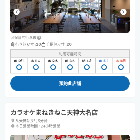
可保管的行李數
20
20
行李箱尺寸
:
手提包尺寸
:
利用可能時間
8/10
月
8/11
火
8/12
水
8/13
木
8/14
金
8/15
土
8/16
日
預約此店舖
カラオケまねきねこ天神大名店
从天神站步行5分钟。
本日營業時間
:
24小時營業