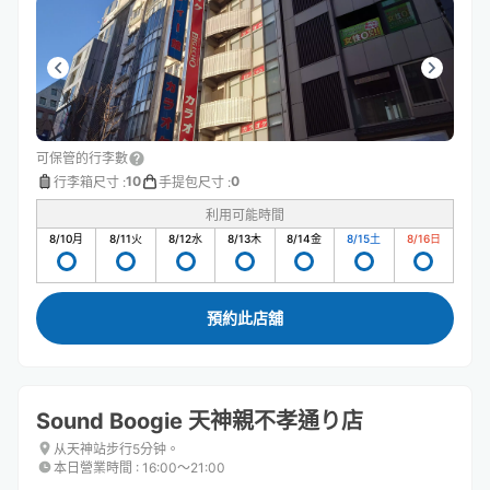
可保管的行李數
10
0
行李箱尺寸
:
手提包尺寸
:
利用可能時間
8/10
月
8/11
火
8/12
水
8/13
木
8/14
金
8/15
土
8/16
日
預約此店舖
Sound Boogie 天神親不孝通り店
从天神站步行5分钟。
本日營業時間
:
16:00〜21:00