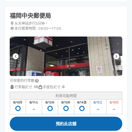
福岡中央郵便局
从天神站步行5分钟。
本日營業時間
:
09:00〜17:00
可保管的行李數
10
0
行李箱尺寸
:
手提包尺寸
:
利用可能時間
8/10
月
8/11
火
8/12
水
8/13
木
8/14
金
8/15
土
8/16
日
預約此店舖