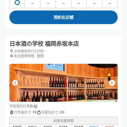
預約此店舖
日本酒の学校 福岡赤坂本店
从赤坂站步行3分钟。
本日營業時間
:
關閉
可保管的行李數
15
20
行李箱尺寸
:
手提包尺寸
:
利用可能時間