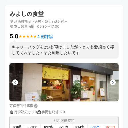
みよしの食堂
从西鉄福岡（天神）站步行3分钟。
本日營業時間
:
09:30〜17:00
5.0
4 則評論
★
★
★
★
★
★
★
★
★
★
キャリーバッグを2つも預けましたが、とても愛想良く接
してくれました。また利用したいです
可保管的行李數
10
20
行李箱尺寸
:
手提包尺寸
:
利用可能時間
8/10
月
8/11
火
8/12
水
8/13
木
8/14
金
8/15
土
8/16
日