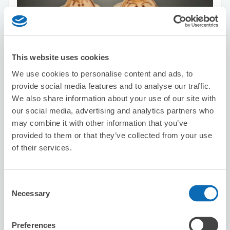
可保管的行李數
2
4
行李箱尺寸
:
手提包尺寸
:
利用可能時間
This website uses cookies
8/10
月
8/11
火
8/12
水
8/13
木
8/14
金
8/15
土
8/16
日
We use cookies to personalise content and ads, to
provide social media features and to analyse our traffic.
We also share information about your use of our site with
預約此店舖
our social media, advertising and analytics partners who
may combine it with other information that you’ve
provided to them or that they’ve collected from your use
of their services.
SPACE on the Station
从西鉄福岡（天神）站步行0分钟。
本日營業時間
:
09:00〜20:00
Consent
5.0
60 則評論
★
★
★
★
★
★
★
★
★
★
Necessary
Selection
Very nice location!!
Preferences