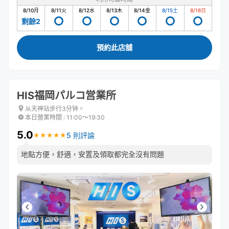
8/10
月
8/11
火
8/12
水
8/13
木
8/14
金
8/15
土
8/16
日
剩餘2
預約此店舖
HIS福岡パルコ営業所
从天神站步行3分钟。
本日營業時間
:
11:00〜19:30
5.0
5 則評論
★
★
★
★
★
★
★
★
★
★
地點方便，舒適，安置及領取都完全沒有問題