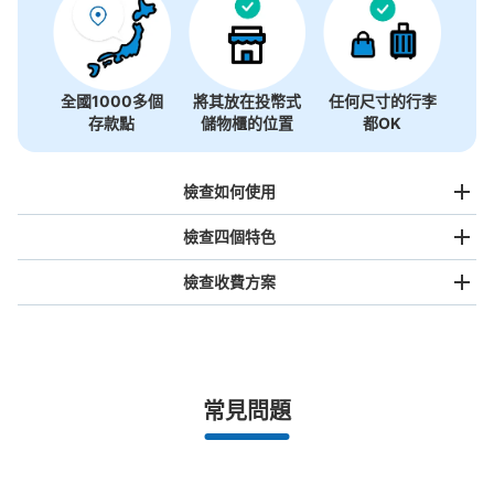
全國1000多個
將其放在投幣式
任何尺寸的行李
存款點
儲物櫃的位置
都OK
檢查如何使用
檢查四個特色
檢查收費方案
手提包尺寸
¥500
/
日
最長邊未滿45cm的行李（小型背包、手提包、手提行李
常見問題
等）
事先用手機預約

全國有1,000家以上合作店鋪
指定的日期和時間
地下鉄赤坂駅改札外コインロッカー
北起北海道，南至沖繩，以都市為中心，全國皆可使用此服務。