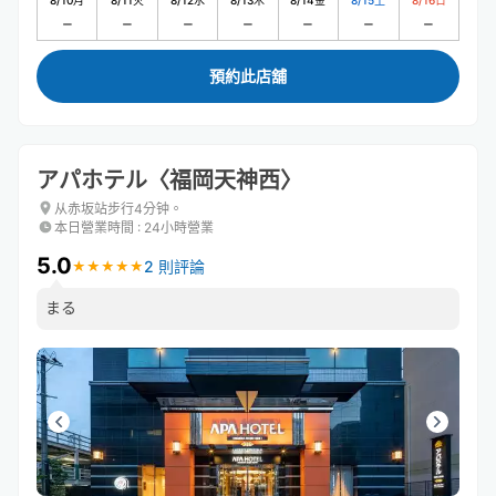
8/10
月
8/11
火
8/12
水
8/13
木
8/14
金
8/15
土
8/16
日
預約此店舖
アパホテル〈福岡天神西〉
从赤坂站步行4分钟。
本日營業時間
:
24小時營業
5.0
2 則評論
★
★
★
★
★
★
★
★
★
★
まる