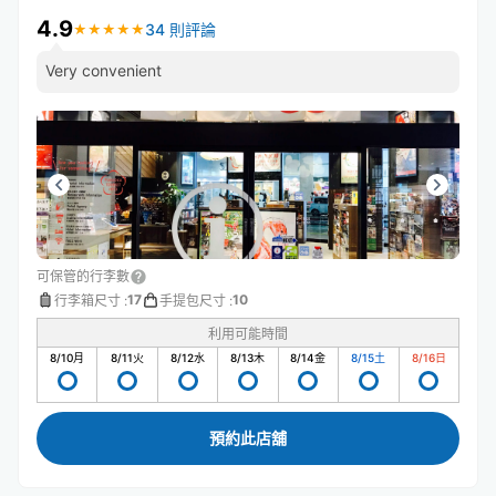
4.9
34 則評論
★
★
★
★
★
★
★
★
★
★
Very convenient
可保管的行李數
17
10
行李箱尺寸
:
手提包尺寸
:
利用可能時間
8/10
月
8/11
火
8/12
水
8/13
木
8/14
金
8/15
土
8/16
日
預約此店舖