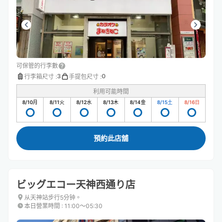
可保管的行李數
3
0
行李箱尺寸
:
手提包尺寸
:
利用可能時間
8/10
月
8/11
火
8/12
水
8/13
木
8/14
金
8/15
土
8/16
日
預約此店舖
ビッグエコー天神西通り店
从天神站步行5分钟。
本日營業時間
:
11:00〜05:30