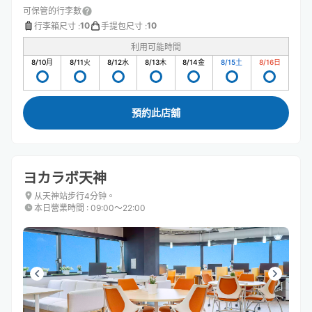
可保管的行李數
10
10
行李箱尺寸
:
手提包尺寸
:
利用可能時間
8/10
月
8/11
火
8/12
水
8/13
木
8/14
金
8/15
土
8/16
日
預約此店舖
ヨカラボ天神
从天神站步行4分钟。
本日營業時間
:
09:00〜22:00