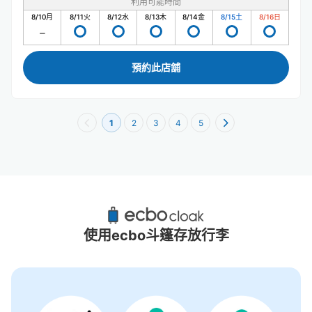
利用可能時間
8/10
月
8/11
火
8/12
水
8/13
木
8/14
金
8/15
土
8/16
日
預約此店舖
1
2
3
4
5
福岡赤坂站附近推薦的寄物櫃
2個投幣式置物櫃
使用ecbo斗篷存放行李