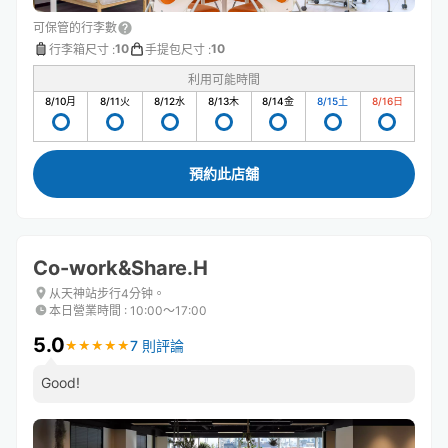
可保管的行李數
10
10
行李箱尺寸
:
手提包尺寸
:
利用可能時間
8/10
月
8/11
火
8/12
水
8/13
木
8/14
金
8/15
土
8/16
日
預約此店舖
Co-work&Share.H
从天神站步行4分钟。
本日營業時間
:
10:00〜17:00
5.0
7 則評論
★
★
★
★
★
★
★
★
★
★
Good!