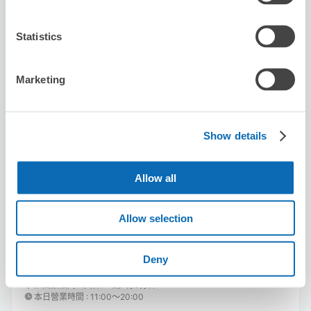
Statistics
Marketing
可保管的行李數
100
100
行李箱尺寸
:
手提包尺寸
:
Show details
利用可能時間
8/10
月
8/11
火
8/12
水
8/13
木
8/14
金
8/15
土
8/16
日
Allow all
預約此店舖
Allow selection
Deny
TAYA 天神店
从西鉄福岡（天神）站步行3分钟。
本日營業時間
:
11:00〜20:00