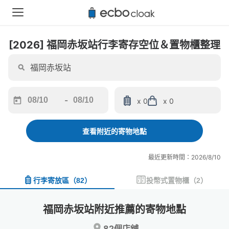
[2026] 福岡赤坂站行李寄存空位＆置物櫃整理
-
x 0
x 0
Navigate
Navigate
forward
backward
to
to
查看附近的寄物地點
interact
interact
with
with
最近更新時間：2026/8/10
the
the
calendar
calendar
行李寄放區
（
82
）
投幣式置物櫃
（
2
）
and
and
select
select
a
a
福岡赤坂站附近推薦的寄物地點
date.
date.
Press
Press
82個店舖