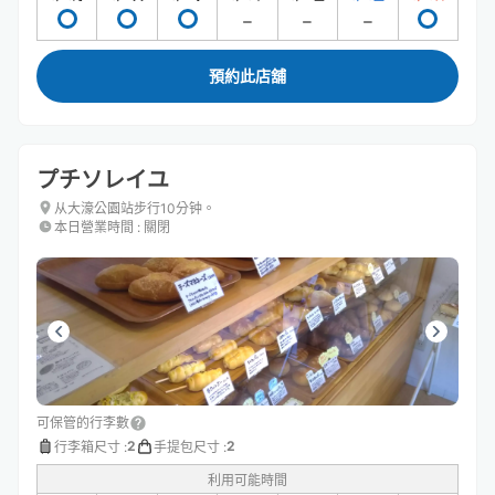
預約此店舖
プチソレイユ
从大濠公園站步行10分钟。
本日營業時間
:
關閉
可保管的行李數
2
2
行李箱尺寸
:
手提包尺寸
:
利用可能時間