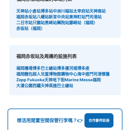
天神站
小倉站
博多站
中洲川端站
太宰府站
天神南站
福岡赤坂站
八幡站
新宮中央站
東神町站
門司港站
二日市站
只園站
黑崎站
藥院站
藤崎站（福岡）
赤坂站（福岡）
福岡赤坂站及周邊的設施列表
福岡機場
博多巴士總站
博多運河城
博多座
福岡麵包超人兒童博物館購物中心
海中道
門司港懷舊
Zepp Fukuoka
天神地下街
Marine Messe福岡
大濠公園
西鐵天神高速巴士總站
想活用閒置空間保管行李嗎？👉
合作夥伴註冊