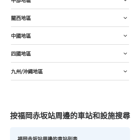
中部地區
新潟縣
富山縣
石川縣
福井縣
山梨縣
長野縣
岐阜縣
静岡縣
愛知縣
關西地區
三重縣
滋賀縣
京都府
大阪府
兵庫縣
奈良縣
和歌山縣
中國地區
鳥取縣
島根縣
岡山縣
廣島縣
山口縣
四國地區
德島縣
香川縣
愛媛縣
高知縣
九州/沖繩地區
福岡縣
佐賀縣
長崎縣
熊本縣
大分縣
宮崎縣
鹿児島縣
沖縄縣
按福岡赤坂站周邊的車站和設施搜尋
福岡赤坂站周邊的車站列表