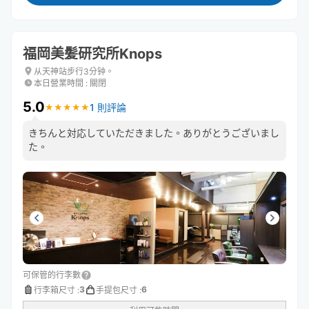
福岡美髪研究所Knops
从天神站步行3分钟。
本日營業時間
:
關閉
5.0
1 則評論
★
★
★
★
★
★
★
★
★
★
きちんと対応していただきました。ありがとうございまし
た。
可保管的行李數
3
6
行李箱尺寸
:
手提包尺寸
: