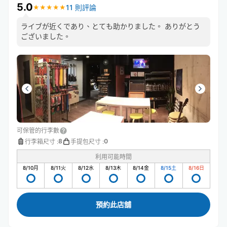
5.0
11 則評論
★
★
★
★
★
★
★
★
★
★
ライブが近くであり、とても助かりました。 ありがとう
ございました。
可保管的行李數
8
0
行李箱尺寸
:
手提包尺寸
:
利用可能時間
8/10
月
8/11
火
8/12
水
8/13
木
8/14
金
8/15
土
8/16
日
預約此店舖