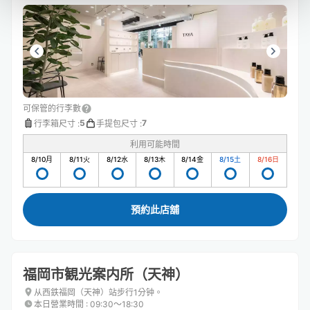
可保管的行李數
5
7
行李箱尺寸
:
手提包尺寸
:
利用可能時間
8/10
月
8/11
火
8/12
水
8/13
木
8/14
金
8/15
土
8/16
日
預約此店舖
福岡市観光案内所（天神）
从西鉄福岡（天神）站步行1分钟。
本日營業時間
:
09:30〜18:30