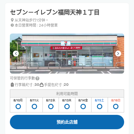
セブン－イレブン福岡天神１丁目
从天神站步行1分钟。
本日營業時間
:
24小時營業
可保管的行李數
30
20
行李箱尺寸
:
手提包尺寸
:
利用可能時間
8/10
月
8/11
火
8/12
水
8/13
木
8/14
金
8/15
土
8/16
日
預約此店舖