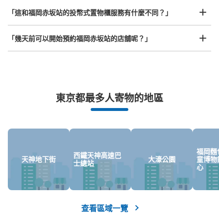
赤坂駅出口1横コインロッカー
「這和福岡赤坂站的投幣式置物櫃服務有什麼不同？」
从赤坂駅站步行0分钟。
本日營業時間
:
05:38
〜
00:14
「幾天前可以開始預約福岡赤坂站的店舖呢？」
赤坂駅出口1横にあります。赤坂駅のコインロッカーは1ヶ
所のみです。利用証が鍵になります。
突發狀況下的安心理賠
東京都最多人寄物的地區
發生行李破損、被偷等狀況時安心有保障
福岡麵
西鐵天神高速巴
天神地下街
大濠公園
童博物
士總站
心
可保管的行李數
大的
:
2
/
¥700
中等的
:
5
/
¥600
小的
:
9
/
¥400
付款方式
現金
查看區域一覽
查看此投幣式儲物櫃的位置