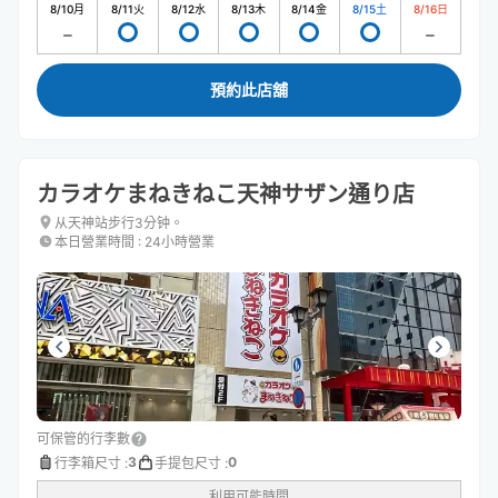
8/10
月
8/11
火
8/12
水
8/13
木
8/14
金
8/15
土
8/16
日
預約此店舖
カラオケまねきねこ天神サザン通り店
从天神站步行3分钟。
本日營業時間
:
24小時營業
可保管的行李數
3
0
行李箱尺寸
:
手提包尺寸
:
利用可能時間