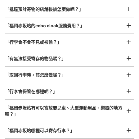
从地下鉄赤坂駅站步行分钟。
行李箱尺寸
本日營業時間
:
06:00
〜
23:00
¥800
「抵達預計寄物的店舖後該怎麼做呢？」
/
日
改札を出て右、1番出口のすぐ近く
最長邊45cm以上的行李（行李箱、樂器、嬰兒車等）
「福岡赤坂站的ecbo cloak服務費用？」
「行李會不會不見或被偷？」
許多地點佳/條件優的店鋪
工作人員拍完行李照片後

「有無法接受寄存的物品嗎？」
我們與許多地點方便的車站內店舖以及24小時營業的店鋪合作。
即完成寄存手續
「取回行李時，該怎麼做呢？」
可保管的行李數
「行李會保管在哪裡呢？」
大的
:
2
/
¥700
中等的
:
5
/
¥600
小的
:
9
/
¥400
付款方式
現金
「福岡赤坂站有可以寄放嬰兒車、大型運動用品、樂器的地方
嗎？」
查看此投幣式儲物櫃的位置
任何尺寸的行李都OK
「福岡赤坂站哪裡可以寄存行李？」
放下行李，愉快度過一整天！
樂器、嬰兒車、腳踏車等，只要是1個人能搬運的行李尺寸就OK