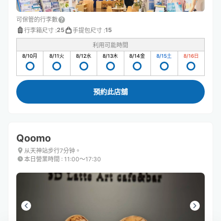
可保管的行李數
25
15
行李箱尺寸
:
手提包尺寸
:
利用可能時間
8/10
月
8/11
火
8/12
水
8/13
木
8/14
金
8/15
土
8/16
日
預約此店舖
Qoomo
从天神站步行7分钟。
本日營業時間
:
11:00〜17:30