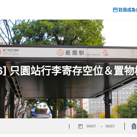
註冊成為
26] 只園站行李寄存空位＆置
-
Navigate
Navigate