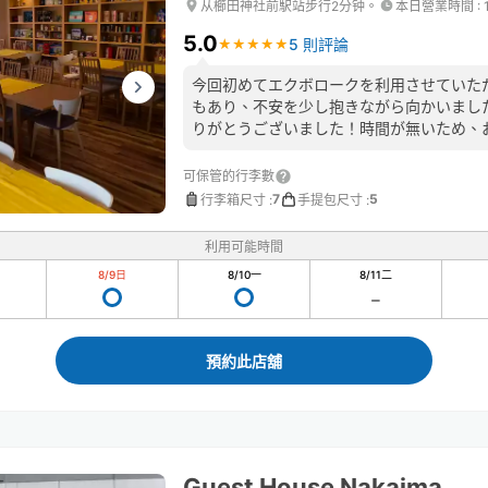
从櫛田神社前駅站步行2分钟。
本日營業時間
:
5.0
5 則評論
★
★
★
★
★
★
★
★
★
★
今回初めてエクボロークを利用させていた
もあり、不安を少し抱きながら向かいまし
りがとうございました！時間が無いため、
ませんが素敵な雰囲気のお店でした。
可保管的行李數
7
5
行李箱尺寸
:
手提包尺寸
:
利用可能時間
8/9
日
8/10
一
8/11
二
預約此店舖
Guest House Nakaima