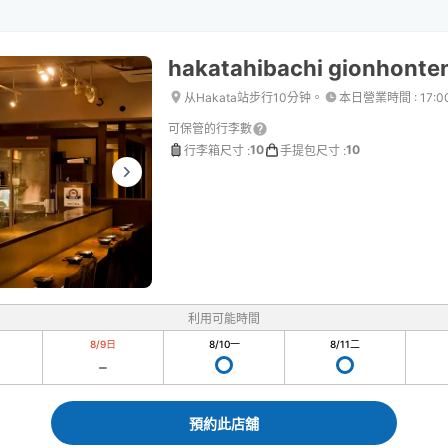
hakatahibachi gionhonte
从Hakata站步行10分钟。
本日營業時間
:
17:
可保管的行李數
10
10
行李箱尺寸
:
手提包尺寸
:
利用可能時間
8/9
日
8/10
一
8/11
二
預約此店舖