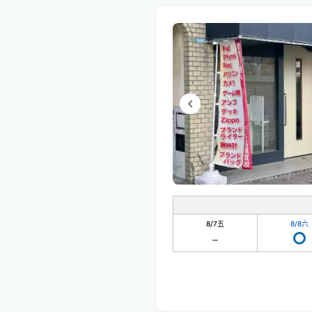
8/7
五
8/8
六