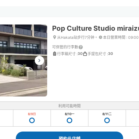
Pop Culture Studio mira
从Hakata站步行7分钟。
本日營業時間
:
09:0
可保管的行李數
30
30
行李箱尺寸
:
手提包尺寸
:
利用可能時間
8/9
日
8/10
一
8/11
二
預約此店舖