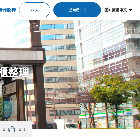
合作夥伴
登入
會員註冊
繁體中文
物櫃整理
x 0
x 0