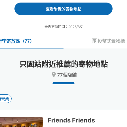
forward
backward
to
to
查看附近的寄物地點
interact
interact
with
with
the
the
最近更新時間：2026/8/7
calendar
calendar
and
and
select
select
行李寄放區
（
77
）
投幣式置物櫃
a
a
date.
date.
Press
Press
只園站附近推薦的寄物地點
the
the
question
question
77個店舖
mark
mark
key
key
to
to
get
get
the
the
時營業
keyboard
keyboard
shortcuts
shortcuts
for
for
Friends Friends
changing
changing
dates.
dates.