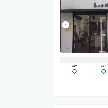
8/7
五
8/8
六