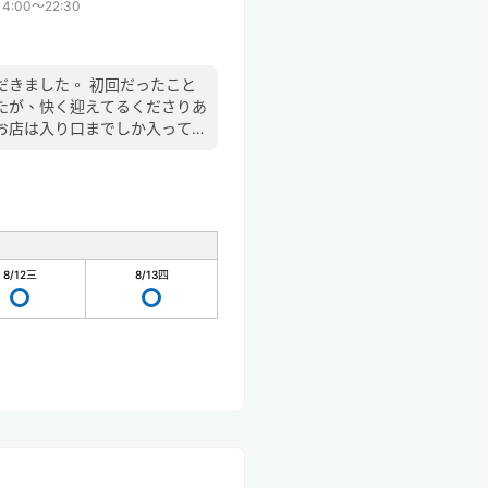
14:00〜22:30
だきました。 初回だったこと
たが、快く迎えてるくださりあ
お店は入り口までしか入ってい
8/12
三
8/13
四