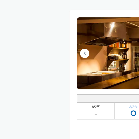
8/7
五
8/8
六