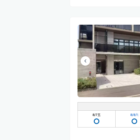
8/7
五
8/8
六