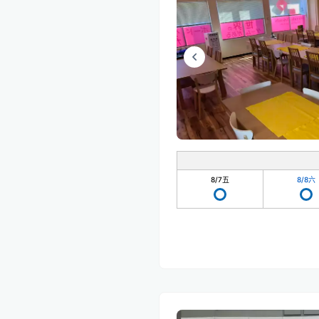
8/7
五
8/8
六