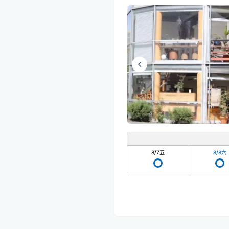
8/7
五
8/8
六