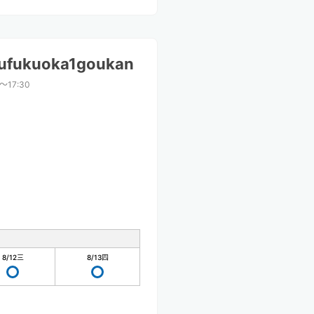
izufukuoka1goukan
0〜17:30
8/12
三
8/13
四