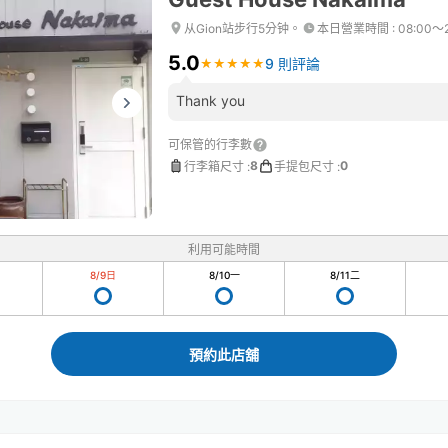
从Gion站步行5分钟。
本日營業時間
:
08:00〜
5.0
9 則評論
★
★
★
★
★
★
★
★
★
★
Thank you
可保管的行李數
8
0
行李箱尺寸
:
手提包尺寸
:
利用可能時間
8/9
日
8/10
一
8/11
二
預約此店舖