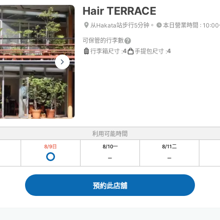
Hair TERRACE
从Hakata站步行5分钟。
本日營業時間
:
10:00
可保管的行李數
4
4
行李箱尺寸
:
手提包尺寸
:
利用可能時間
8/9
日
8/10
一
8/11
二
預約此店舖