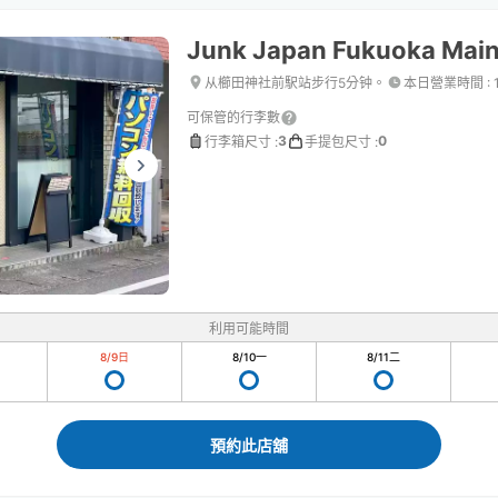
Junk Japan Fukuoka Main
从櫛田神社前駅站步行5分钟。
本日營業時間
:
可保管的行李數
3
0
行李箱尺寸
:
手提包尺寸
:
利用可能時間
8/9
日
8/10
一
8/11
二
預約此店舖