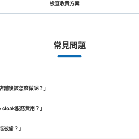
檢查收費方案
大的
:
10
/
¥600
付款方式
機預約

工作人員拍完行李照片後

放下行李，
現金
期和時間
即完成寄存手續
提包尺寸
行李箱尺寸
¥500
¥800
/
日
/
日
查看此投幣式儲物櫃的位置
長邊未滿45cm的行李（小型背包、手提包、
最長邊45cm以上的行
合作店鋪
許多地點佳/條件優的店鋪
任何尺寸的行李都OK
突
常見問題
提行李等）
車等）
都市為中
我們與許多地點方便的車站內店舖以及
樂器、嬰兒車、腳踏車等，只要是1個人
發生行李
務。
24小時營業的店鋪合作。
能搬運的行李尺寸就OK
門司港旅客ターミナルコインロ
从JR門司港駅站步行3分钟。
本日營業時間
:
0
店舖後該怎麼做呢？」
門司港旅客ターミナルの中にある。待合室は
7時）まで施錠するので、コインロッカー
 cloak服務費用？」
可保管的行李數
中等的
:
2
/
¥500
小的
:
8
/
¥300
付款方式
現金
或被偷？」