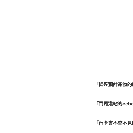
事先用手
指定的日
手
最
全國有1,000家以上
手
北起北海道，南至沖繩，以
心，全國皆可使用此服
「抵達預計寄物的
「門司港站的ecbo
「行李會不會不見