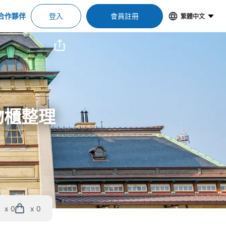
合作夥伴
登入
會員註冊
繁體中文
物櫃整理
x 0
x 0