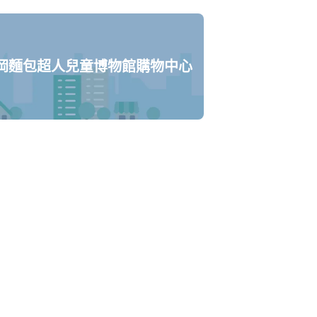
岡麵包超人兒童博物館購物中心
0:00
〜
00:00
Aが使える。24時間営業