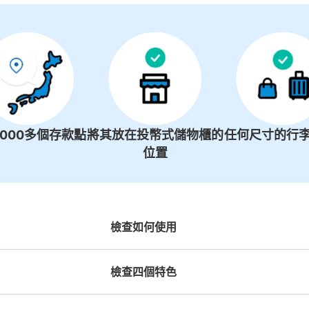
可保管的行李數
大的
:
10
/
¥900
中等的
:
15
/
¥600
小的
:
30
/
¥400
付款方式
現金, ICカード
查看此投幣式儲物櫃的位置
1000多個存款點
將其放在投幣式儲物櫃的
任何尺寸的行李
位置
JR門司港駅忘れ物係【手荷物
从JR門司港駅站步行1分钟。
本日營業時間
:
08
檢查如何使用
改札を出て左手前にある。左にあるコイン
ンロッカーがいっぱいの際は、忘れ物係『
檢查四個特色
い。」と書かれた案内の看板が設置されて
は一律600円。スーツケースも可
可保管的行李數