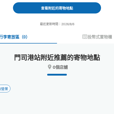
forward
backward
to
to
查看附近的寄物地點
interact
interact
with
with
the
the
最近更新時間：2026/8/6
calendar
calendar
and
and
select
select
行李寄放區
（
0
）
投幣式置物櫃
a
a
date.
date.
Press
Press
門司港站附近推薦的寄物地點
the
the
question
question
0個店舖
mark
mark
key
key
to
to
get
get
the
the
時營業
keyboard
keyboard
shortcuts
shortcuts
for
for
changing
changing
dates.
dates.