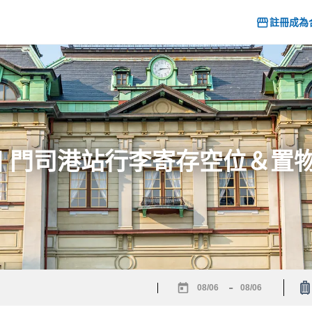
註冊成為
26] 門司港站行李寄存空位＆置
-
Navigate
Navigate