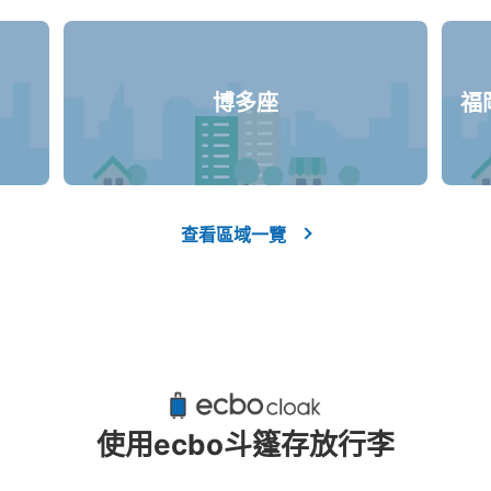
博多座
福
查看區域一覽
JR門司港駅コインロッカー
从JR門司港駅站步行0分钟。
本日營業時間
:
0
使用ecbo斗篷存放行李
改札を出て左へ行けばすぐの場所。SUGOC