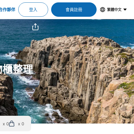
合作夥伴
登入
會員註冊
繁體中文
物櫃整理
x 0
x 0