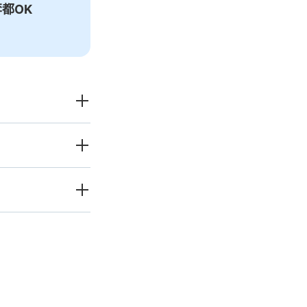
都OK
愉快度過一整
天！
李（行李箱、樂器、嬰兒
發狀況下的安心理賠
破損、被偷等狀況時安心有保