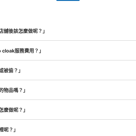
務。
24小時營業的店鋪合作。
能搬運的行李尺寸就OK
店舖後該怎麼做呢？」
 cloak服務費用？」
或被偷？」
的物品嗎？」
怎麼做呢？」
裡呢？」