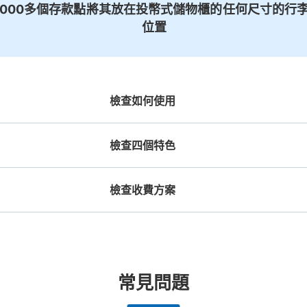
1000多個存款點
將其放在投幣式儲物櫃的
任何尺寸的行李
位置
檢查如何使用
檢查四個特色
檢查收費方案
機預約

工作人員拍完行李照片後

放下行李，
期和時間
即完成寄存手續
提包尺寸
行李箱尺寸
¥500
¥800
/
日
/
日
長邊未滿45cm的行李（小型背包、手提包、
最長邊45cm以上的行
合作店鋪
許多地點佳/條件優的店鋪
任何尺寸的行李都OK
突
常見問題
提行李等）
車等）
都市為中
我們與許多地點方便的車站內店舖以及
樂器、嬰兒車、腳踏車等，只要是1個人
發生行李