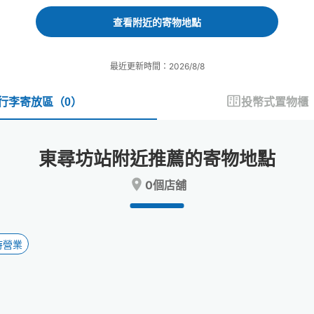
forward
backward
to
to
查看附近的寄物地點
interact
interact
with
with
the
the
最近更新時間：2026/8/8
calendar
calendar
and
and
select
select
行李寄放區
（
0
）
投幣式置物櫃
a
a
date.
date.
Press
Press
東尋坊站附近推薦的寄物地點
the
the
question
question
0個店舖
mark
mark
key
key
to
to
get
get
the
the
時營業
keyboard
keyboard
shortcuts
shortcuts
for
for
changing
changing
dates.
dates.