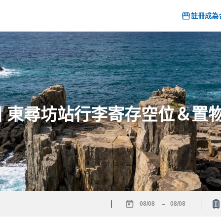
註冊成為
26] 東尋坊站行李寄存空位＆置
-
Navigate
Navigate