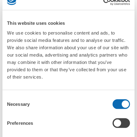
「蘆原溫泉站的ecbo cloak服務費用？」
「行李會不會不見或被偷？」
This website uses cookies
許多地點佳/條件優的店鋪
We use cookies to personalise content and ads, to
工作人員拍完行李照片後

「有無法接受寄存的物品嗎？」
provide social media features and to analyse our traffic.
我們與許多地點方便的車站內店舖以及24小時營業的店鋪合作。
即完成寄存手續
We also share information about your use of our site with
「取回行李時，該怎麼做呢？」
our social media, advertising and analytics partners who
may combine it with other information that you’ve
provided to them or that they’ve collected from your use
「行李會保管在哪裡呢？」
of their services.
「蘆原溫泉站有可以寄放嬰兒車、大型運動用品、樂器的地方
嗎？」
Consent
任何尺寸的行李都OK
Necessary
Selection
「蘆原溫泉站哪裡可以寄存行李？」
放下行李，愉快度過一整天！
樂器、嬰兒車、腳踏車等，只要是1個人能搬運的行李尺寸就OK
Preferences
「這和蘆原溫泉站的投幣式置物櫃服務有什麼不同？」