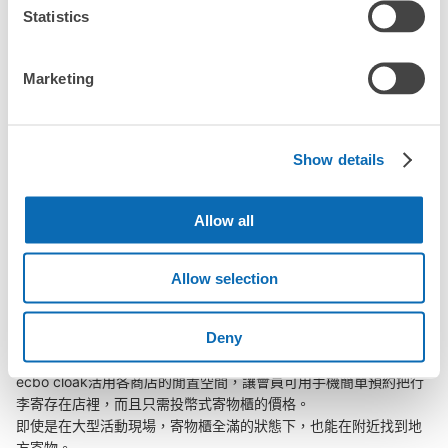
「幾天前可以開始預約蘆原溫泉站的店舖呢？」
Statistics
Marketing
突發狀況下的安心理賠
蘆原溫泉站行李寄存訊息
發生行李破損、被偷等狀況時安心有保障
Show details
向您介紹蘆原溫泉站附近的行李寄存地點！

Allow all
我們會隨時更新ecbo cloak的合作店鋪及投幣式寄物櫃的資訊。

在蘆原溫泉站附近觀光、工作或購物時，您是否曾想過「如果這東
Allow selection
西可以找地方寄放就好了」？

把手上的包包、行李箱、嬰兒車、自行車等都寄存起來，輕鬆沒負
Deny
擔！

ecbo cloak活用各商店的閒置空間，讓會員可用手機簡單預約把行
李寄存在店裡，而且只需投幣式寄物櫃的價格。

即使是在大型活動現場，寄物櫃全滿的狀態下，也能在附近找到地
方寄物。