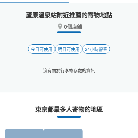
select
select
a
a
蘆原溫泉站附近推薦的寄物地點
date.
date.
Press
Press
0個店舖
the
the
question
question
mark
mark
key
key
今日可使用
明日可使用
24小時營業
to
to
get
get
the
the
沒有關於行李寄存處的資訊
keyboard
keyboard
shortcuts
shortcuts
for
for
changing
changing
dates.
dates.
蘆原溫泉站附近推薦的寄物櫃
東京都最多人寄物的地區
0個投幣式置物櫃