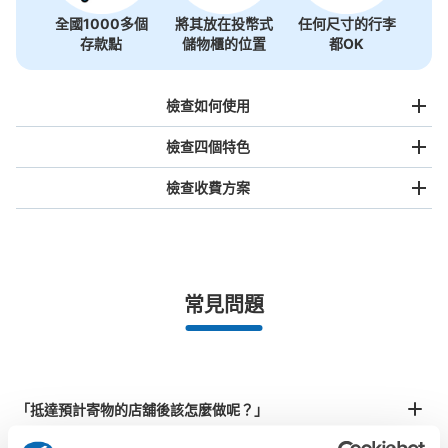
全國1000多個
將其放在投幣式
任何尺寸的行李
存款點
儲物櫃的位置
都OK
檢查如何使用
檢查四個特色
檢查收費方案
手提包尺寸
¥500
/
日
最長邊未滿45cm的行李（小型背包、手提包、手提行李
常見問題
等）
事先用手機預約

全國有1,000家以上合作店鋪
指定的日期和時間
北起北海道，南至沖繩，以都市為中心，全國皆可使用此服務。
行李箱尺寸
¥800
「抵達預計寄物的店舖後該怎麼做呢？」
/
日
最長邊45cm以上的行李（行李箱、樂器、嬰兒車等）