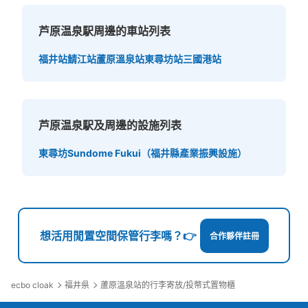
芦原温泉駅周邊的車站列表
福井站
鯖江站
蘆原溫泉站
東尋坊站
三國港站
芦原温泉駅及周邊的設施列表
東尋坊
Sundome Fukui（福井縣產業振興設施）
想活用閒置空間保管行李嗎？👉
合作夥伴註冊
ecbo cloak
福井県
蘆原溫泉站的行李寄放/投幣式置物櫃