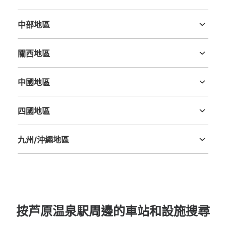
茨城縣
栃木縣
群馬縣
埼玉縣
千葉縣
東京都
神奈川縣
中部地區
新潟縣
富山縣
石川縣
福井縣
山梨縣
長野縣
岐阜縣
静岡縣
愛知縣
關西地區
三重縣
滋賀縣
京都府
大阪府
兵庫縣
奈良縣
和歌山縣
中國地區
鳥取縣
島根縣
岡山縣
廣島縣
山口縣
四國地區
德島縣
香川縣
愛媛縣
高知縣
九州/沖繩地區
福岡縣
佐賀縣
長崎縣
熊本縣
大分縣
宮崎縣
鹿児島縣
沖縄縣
按芦原温泉駅周邊的車站和設施搜尋