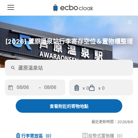
[2026] 蘆原溫泉站行李寄存空位＆置物櫃整理
-
x 0
x 0
Navigate
Navigate
forward
backward
to
to
查看附近的寄物地點
interact
interact
with
with
最近更新時間：2026/8/6
the
the
calendar
calendar
行李寄放區
（
0
）
投幣式置物櫃
（
0
）
and
and