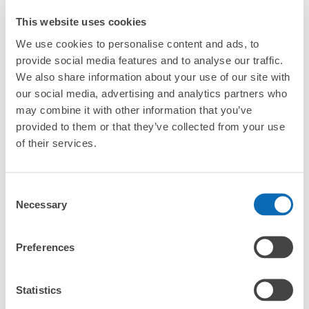
許多地點佳/條件優的店鋪
工作人員拍完行李照片後

This website uses cookies
「有無法接受寄存的物品嗎？」
我們與許多地點方便的車站內店舖以及24小時營業的店鋪合作。
即完成寄存手續
We use cookies to personalise content and ads, to
「取回行李時，該怎麼做呢？」
provide social media features and to analyse our traffic.
We also share information about your use of our site with
our social media, advertising and analytics partners who
「行李會保管在哪裡呢？」
may combine it with other information that you’ve
provided to them or that they’ve collected from your use
「鯖江站有可以寄放嬰兒車、大型運動用品、樂器的地方
of their services.
嗎？」
任何尺寸的行李都OK
「鯖江站哪裡可以寄存行李？」
放下行李，愉快度過一整天！
樂器、嬰兒車、腳踏車等，只要是1個人能搬運的行李尺寸就OK
Consent
Necessary
Selection
「這和鯖江站的投幣式置物櫃服務有什麼不同？」
Preferences
「幾天前可以開始預約鯖江站的店舖呢？」
Statistics