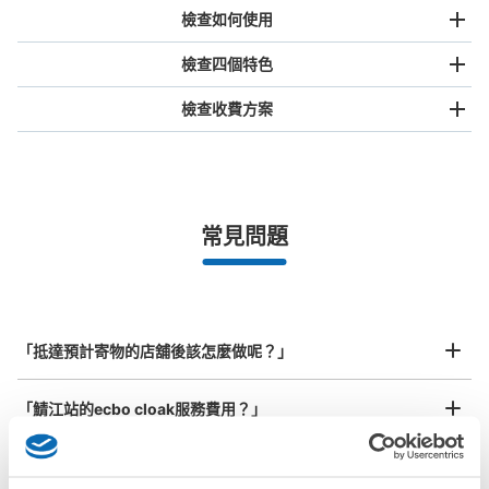
本日營業時間
:
09:00
〜
17:00
檢查如何使用
鯖江駅構内階段下
檢查四個特色
檢查收費方案
手提包尺寸
¥500
/
日
最長邊未滿45cm的行李（小型背包、手提包、手提行李
常見問題
等）
事先用手機預約

全國有1,000家以上合作店鋪
指定的日期和時間
可保管的行李數
北起北海道，南至沖繩，以都市為中心，全國皆可使用此服務。
中等的
:
6
/
¥400
小的
:
10
/
¥300
行李箱尺寸
付款方式
¥800
現金
「抵達預計寄物的店舖後該怎麼做呢？」
/
日
最長邊45cm以上的行李（行李箱、樂器、嬰兒車等）
查看此投幣式儲物櫃的位置
「鯖江站的ecbo cloak服務費用？」
「行李會不會不見或被偷？」