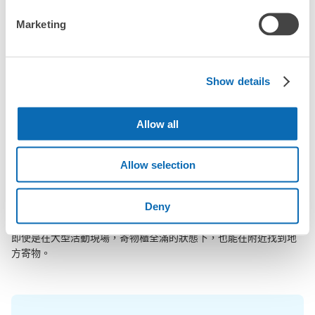
突發狀況下的安心理賠
Marketing
鯖江站行李寄存訊息
發生行李破損、被偷等狀況時安心有保障
Show details
向您介紹鯖江站附近的行李寄存地點！

我們會隨時更新ecbo cloak的合作店鋪及投幣式寄物櫃的資訊。

Allow all
在鯖江站附近觀光、工作或購物時，您是否曾想過「如果這東西可
以找地方寄放就好了」？

把手上的包包、行李箱、嬰兒車、自行車等都寄存起來，輕鬆沒負
Allow selection
擔！

Deny
ecbo cloak活用各商店的閒置空間，讓會員可用手機簡單預約把行
李寄存在店裡，而且只需投幣式寄物櫃的價格。

即使是在大型活動現場，寄物櫃全滿的狀態下，也能在附近找到地
方寄物。