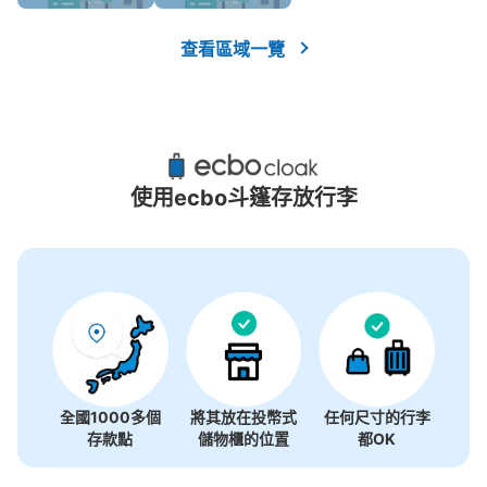
查看區域一覽
使用ecbo斗篷存放行李
JR鯖江駅セブンイレブンキヨスクJR鯖江
全國1000多個
將其放在投幣式
任何尺寸的行李
駅店コインロッカー
存款點
儲物櫃的位置
都OK
从JR鯖江駅站步行1分钟。