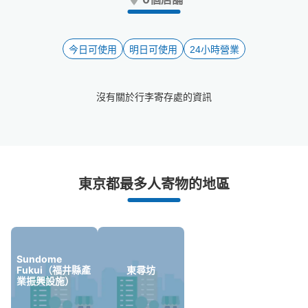
the
the
question
question
mark
mark
key
key
今日可使用
明日可使用
24小時營業
to
to
get
get
the
the
沒有關於行李寄存處的資訊
keyboard
keyboard
shortcuts
shortcuts
for
for
changing
changing
dates.
dates.
鯖江站附近推薦的寄物櫃
東京都最多人寄物的地區
1個投幣式置物櫃
Sundome
Fukui（福井縣產
東尋坊
業振興設施）