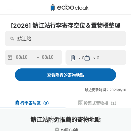
[2026] 鯖江站行李寄存空位＆置物櫃整理
-
x 0
x 0
Navigate
Navigate
forward
backward
to
to
查看附近的寄物地點
interact
interact
with
with
最近更新時間：2026/8/10
the
the
calendar
calendar
行李寄放區
（
0
）
投幣式置物櫃
（
1
）
and
and
select
select
a
a
鯖江站附近推薦的寄物地點
date.
date.
Press
Press
0個店舖