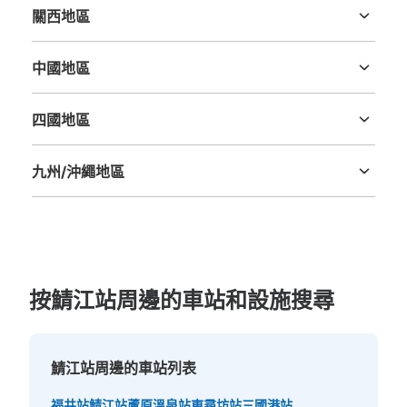
關西地區
三重縣
滋賀縣
京都府
大阪府
兵庫縣
奈良縣
和歌山縣
中國地區
鳥取縣
島根縣
岡山縣
廣島縣
山口縣
四國地區
德島縣
香川縣
愛媛縣
高知縣
九州/沖繩地區
福岡縣
佐賀縣
長崎縣
熊本縣
大分縣
宮崎縣
鹿児島縣
沖縄縣
按鯖江站周邊的車站和設施搜尋
鯖江站周邊的車站列表
福井站
鯖江站
蘆原溫泉站
東尋坊站
三國港站