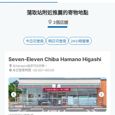
select
select
a
a
蒲取站附近推薦的寄物地點
date.
date.
Press
Press
2個店舖
the
the
question
question
mark
mark
key
key
今日可使用
明日可使用
24小時營業
to
to
get
get
the
the
Seven-Eleven Chiba Hamano Higashi
keyboard
keyboard
shortcuts
shortcuts
从hamano站步行6分钟。
本日營業時間
:
00:00〜00:00
for
for
changing
changing
dates.
dates.