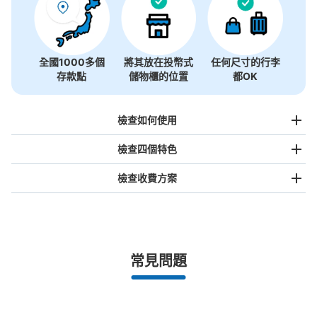
全國1000多個
將其放在投幣式
任何尺寸的行李
存款點
儲物櫃的位置
都OK
檢查如何使用
檢查四個特色
檢查收費方案
手提包尺寸
¥500
/
日
最長邊未滿45cm的行李（小型背包、手提包、手提行李
常見問題
等）
事先用手機預約

全國有1,000家以上合作店鋪
指定的日期和時間
北起北海道，南至沖繩，以都市為中心，全國皆可使用此服務。
行李箱尺寸