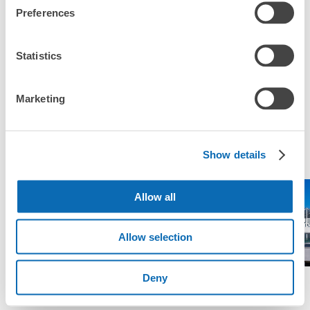
Preferences
「這和蒲取站的投幣式置物櫃服務有什麼不同？」
「幾天前可以開始預約蒲取站的店舖呢？」
Statistics
Marketing
突發狀況下的安心理賠
東京都最多人寄物的地區
發生行李破損、被偷等狀況時安心有保障
Show details
Allow all
東京迪士尼海洋
東京迪士尼
成田國際機場
幕
Allow selection
Deny
查看區域一覽