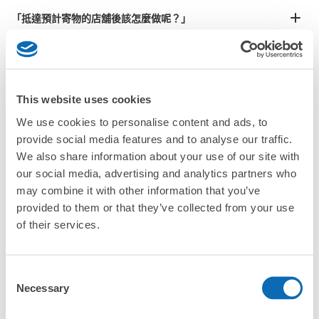
¥800
「抵達預計寄物的店舖後該怎麼做呢？」
/
日
最長邊45cm以上的行李（行李箱、樂器、嬰兒車等）
「蒲取站的ecbo cloak服務費用？」
「行李會不會不見或被偷？」
This website uses cookies
許多地點佳/條件優的店鋪
We use cookies to personalise content and ads, to
工作人員拍完行李照片後

「有無法接受寄存的物品嗎？」
provide social media features and to analyse our traffic.
我們與許多地點方便的車站內店舖以及24小時營業的店鋪合作。
即完成寄存手續
We also share information about your use of our site with
「取回行李時，該怎麼做呢？」
our social media, advertising and analytics partners who
may combine it with other information that you’ve
provided to them or that they’ve collected from your use
「行李會保管在哪裡呢？」
of their services.
「蒲取站有可以寄放嬰兒車、大型運動用品、樂器的地方
嗎？」
Consent
任何尺寸的行李都OK
Necessary
Selection
「蒲取站哪裡可以寄存行李？」
放下行李，愉快度過一整天！
樂器、嬰兒車、腳踏車等，只要是1個人能搬運的行李尺寸就OK