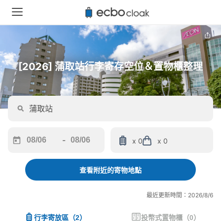
[2026] 蒲取站行李寄存空位＆置物櫃整理
-
x 0
x 0
Navigate
Navigate
forward
backward
to
to
查看附近的寄物地點
interact
interact
with
with
最近更新時間：2026/8/6
the
the
calendar
calendar
行李寄放區
（
2
）
投幣式置物櫃
（
0
）
and
and