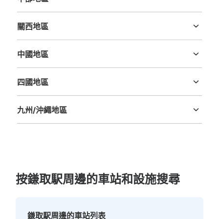
新潟縣
富山縣
石川縣
福井縣
山梨縣
長野縣
岐阜縣
静岡縣
愛知縣
關西地區
三重縣
滋賀縣
京都府
大阪府
兵庫縣
奈良縣
和歌山縣
中國地區
鳥取縣
島根縣
岡山縣
廣島縣
山口縣
四國地區
德島縣
香川縣
愛媛縣
高知縣
九州/沖繩地區
福岡縣
佐賀縣
長崎縣
熊本縣
大分縣
宮崎縣
鹿児島縣
沖縄縣
按鎌取駅周邊的車站和設施搜尋
鎌取駅周邊的車站列表