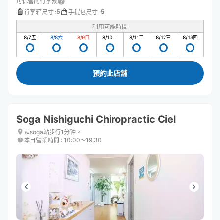
可保管的行李數
5
5
行李箱尺寸
:
手提包尺寸
:
利用可能時間
8/7
五
8/8
六
8/9
日
8/10
一
8/11
二
8/12
三
8/13
四
預約此店舖
Soga Nishiguchi Chiropractic Ciel
从soga站步行1分钟。
本日營業時間
:
10:00〜19:30