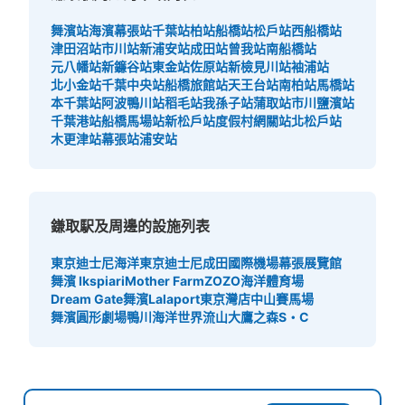
舞濱站
海濱幕張站
千葉站
柏站
船橋站
松戶站
西船橋站
津田沼站
市川站
新浦安站
成田站
曾我站
南船橋站
元八幡站
新鐮谷站
東金站
佐原站
新檢見川站
袖浦站
北小金站
千葉中央站
船橋旅館站
天王台站
南柏站
馬橋站
本千葉站
阿波鴨川站
稻毛站
我孫子站
蒲取站
市川鹽濱站
千葉港站
船橋馬場站
新松戶站
度假村網關站
北松戶站
木更津站
幕張站
浦安站
鎌取駅及周邊的設施列表
東京迪士尼海洋
東京迪士尼
成田國際機場
幕張展覽館
舞濱 Ikspiari
Mother Farm
ZOZO海洋體育場
Dream Gate舞濱
Lalaport東京灣店
中山賽馬場
舞濱圓形劇場
鴨川海洋世界
流山大鷹之森S・C