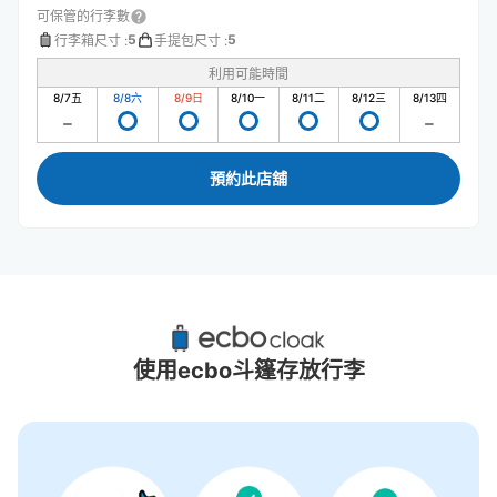
可保管的行李數
5
5
行李箱尺寸
:
手提包尺寸
:
利用可能時間
8/7
五
8/8
六
8/9
日
8/10
一
8/11
二
8/12
三
8/13
四
預約此店舖
蒲取站附近推薦的寄物櫃
0個投幣式置物櫃
使用ecbo斗篷存放行李
沒有關於投幣式儲物櫃的資訊