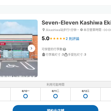
Seven-Eleven Kashiwa Ek
从kashiwa站步行1分钟。
本日營業時間
:
00:0
5.0
2 則評論
★
★
★
★
★
★
★
★
★
★
可保管的行李數
3
3
行李箱尺寸
:
手提包尺寸
:
利用可能時間
8/10
一
8/11
二
8/12
三
預約此店舖