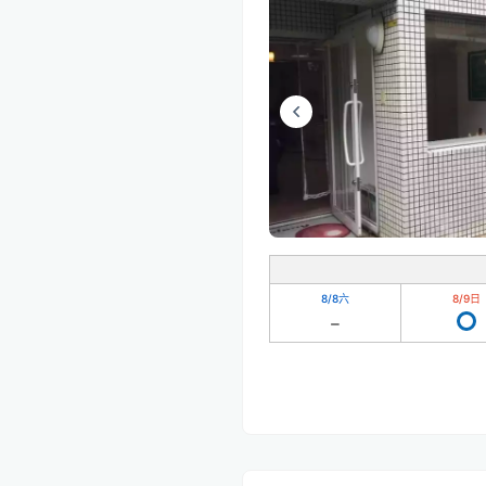
8/8
六
8/9
日