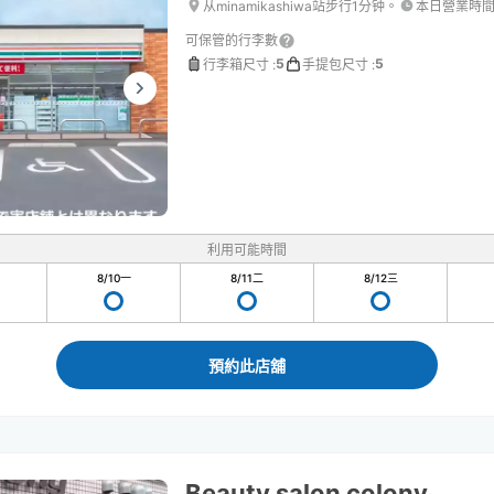
从minamikashiwa站步行1分钟。
本日營業時
可保管的行李數
5
5
行李箱尺寸
:
手提包尺寸
:
利用可能時間
8/10
一
8/11
二
8/12
三
預約此店舖
Beauty salon colony