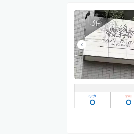
8/8
六
8/9
日