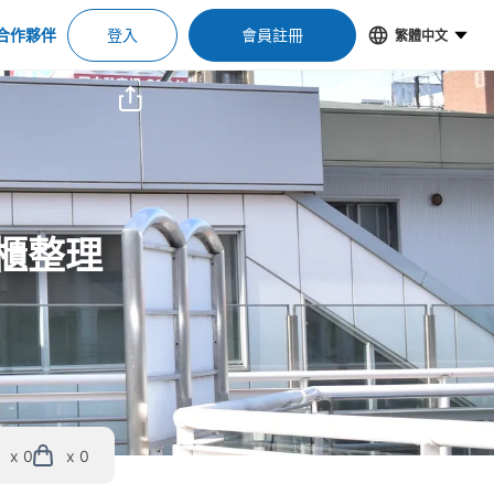
合作夥伴
登入
會員註冊
繁體中文
物櫃整理
x 0
x 0