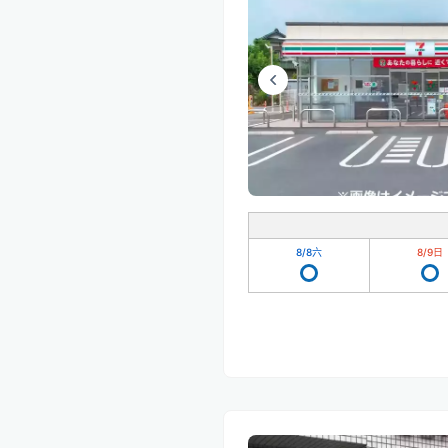
8/8
六
8/9
日