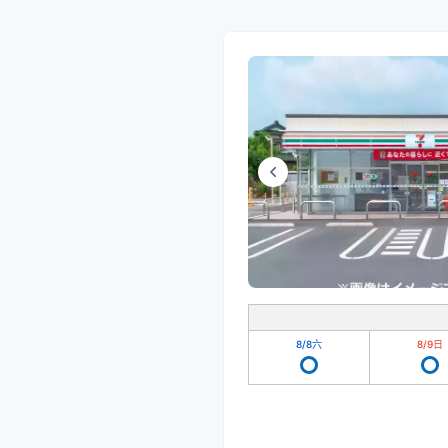
8/8
六
8/9
日