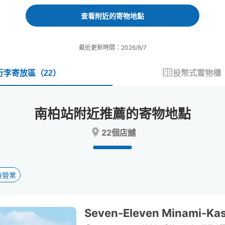
forward
backward
to
to
查看附近的寄物地點
interact
interact
with
with
the
the
最近更新時間：2026/8/7
calendar
calendar
and
and
select
select
行李寄放區
（
22
）
投幣式置物櫃
a
a
date.
date.
Press
Press
南柏站附近推薦的寄物地點
the
the
question
question
22個店舖
mark
mark
key
key
to
to
get
get
the
the
時營業
keyboard
keyboard
shortcuts
shortcuts
for
for
Seven-Eleven Minami-Ka
changing
changing
dates.
dates.