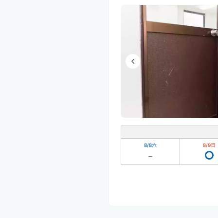
8/8
六
8/9
日