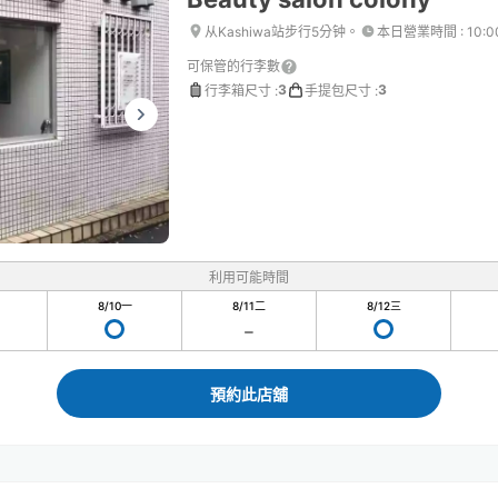
从Kashiwa站步行5分钟。
本日營業時間
:
10:0
可保管的行李數
3
3
行李箱尺寸
:
手提包尺寸
:
利用可能時間
8/10
一
8/11
二
8/12
三
預約此店舖