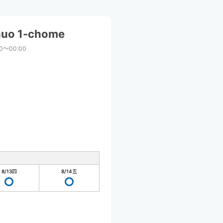
huo 1-chome
00〜00:00
8/13
四
8/14
五