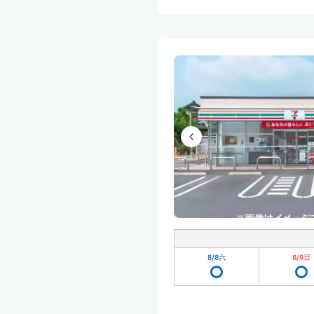
8/8
六
8/9
日