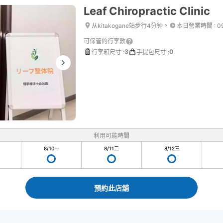
Leaf Chiropractic Clinic
从kitakogane站步行4分钟。
本日營業時間
:
0
可保管的行李數
3
0
行李箱尺寸
:
手提包尺寸
:
利用可能時間
8/10
一
8/11
二
8/12
三
預約此店舖