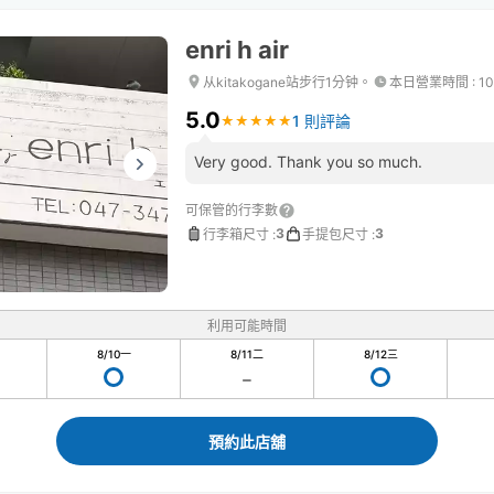
enri h air
从kitakogane站步行1分钟。
本日營業時間
:
10
5.0
1 則評論
★
★
★
★
★
★
★
★
★
★
Very good. Thank you so much.
可保管的行李數
3
3
行李箱尺寸
:
手提包尺寸
:
利用可能時間
8/10
一
8/11
二
8/12
三
預約此店舖