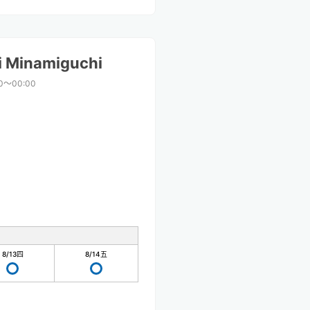
i Minamiguchi
0〜00:00
8/13
四
8/14
五