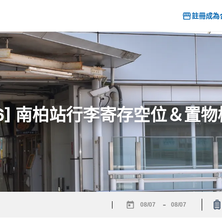
註冊成為
26] 南柏站行李寄存空位＆置
-
Navigate
Navigate