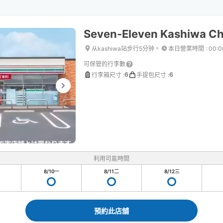
Seven-Eleven Kashiwa C
从kashiwa站步行5分钟。
本日營業時間
:
00:
可保管的行李數
6
6
行李箱尺寸
:
手提包尺寸
:
利用可能時間
8/10
一
8/11
二
8/12
三
預約此店舖