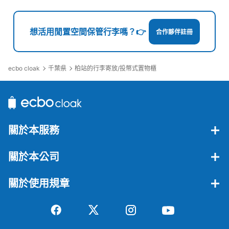
JR柏駅東口付近300円コインロッカー
想活用閒置空間保管行李嗎？👉
合作夥伴註冊
从JR柏駅站步行2分钟。
本日營業時間
:
00:00
〜
23:59
JR柏駅東口近くのマツモトキヨシ（1392号店）の右手の
建物（カラオケマックというカラオケ店が2階に、
ecbo cloak
千葉県
柏站的行李寄放/投幣式置物櫃
CLUTCHというネットカフェが3階に入居）の入口にあり
ます。
關於本服務
關於本公司
關於使用規章
可保管的行李數
中等的
:
20
/
¥300
付款方式
現金