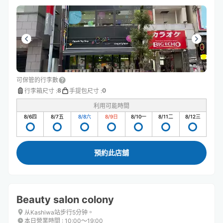
可保管的行李數
8
0
行李箱尺寸
:
手提包尺寸
:
利用可能時間
8/6
四
8/7
五
8/8
六
8/9
日
8/10
一
8/11
二
8/12
三
預約此店舖
Beauty salon colony
从Kashiwa站步行5分钟。
本日營業時間
:
10:00〜19:00