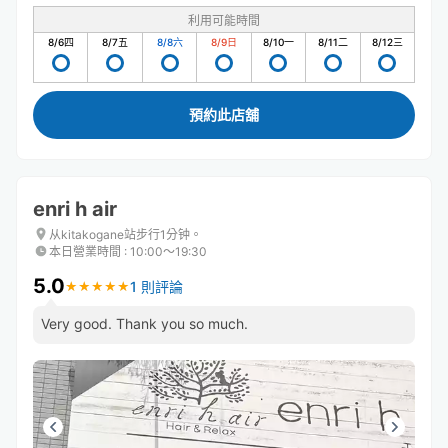
利用可能時間
8/6
四
8/7
五
8/8
六
8/9
日
8/10
一
8/11
二
8/12
三
預約此店舖
enri h air
从kitakogane站步行1分钟。
本日營業時間
:
10:00〜19:30
5.0
1 則評論
★
★
★
★
★
★
★
★
★
★
Very good. Thank you so much.