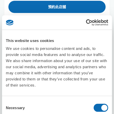
預約此店舖
LLURE DESIGN WORKS
从abiko站步行5分钟。
This website uses cookies
本日營業時間
:
關閉
We use cookies to personalise content and ads, to
provide social media features and to analyse our traffic.
We also share information about your use of our site with
our social media, advertising and analytics partners who
may combine it with other information that you’ve
provided to them or that they’ve collected from your use
of their services.
可保管的行李數
3
1
行李箱尺寸
:
手提包尺寸
:
利用可能時間
Consent
8/6
四
8/7
五
8/8
六
8/9
日
8/10
一
8/11
二
8/12
三
Necessary
Selection