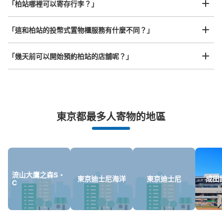
任何尺寸的行李都OK
「柏站哪裡可以寄存行李？」
查看此投幣式儲物櫃的位置
放下行李，愉快度過一整天！
樂器、嬰兒車、腳踏車等，只要是1個人能搬運的行李尺寸就OK
「這和柏站的投幣式置物櫃服務有什麼不同？」
「幾天前可以開始預約柏站的店舖呢？」
JR柏駅中央改札内右側コインロッカー
（柏1）
从JR柏駅站步行0分钟。
本日營業時間
:
04:00
〜
00:00
中央改札口を入って右斜め前にあります。3・4番ホーム
東京都最多人寄物的地區
突發狀況下的安心理賠
に降りるエレベーターが隣りにあります。
發生行李破損、被偷等狀況時安心有保障
流山大鷹之森S・
東京迪士尼海洋
東京迪士尼
成田
C