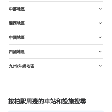
茨城縣
栃木縣
群馬縣
埼玉縣
千葉縣
東京都
神奈川縣
中部地區
新潟縣
富山縣
石川縣
福井縣
山梨縣
長野縣
岐阜縣
静岡縣
愛知縣
關西地區
三重縣
滋賀縣
京都府
大阪府
兵庫縣
奈良縣
和歌山縣
中國地區
鳥取縣
島根縣
岡山縣
廣島縣
山口縣
可保管的行李數
四國地區
大的
:
4
/
¥400
小的
:
12
/
¥200
德島縣
香川縣
愛媛縣
高知縣
付款方式
九州/沖繩地區
現金
福岡縣
佐賀縣
長崎縣
熊本縣
大分縣
宮崎縣
鹿児島縣
沖縄縣
查看此投幣式儲物櫃的位置
JR柏駅東口2階200円コインロッカー
按柏駅周邊的車站和設施搜尋
从JR柏駅站步行1分钟。
本日營業時間
:
00:00
〜
23:59