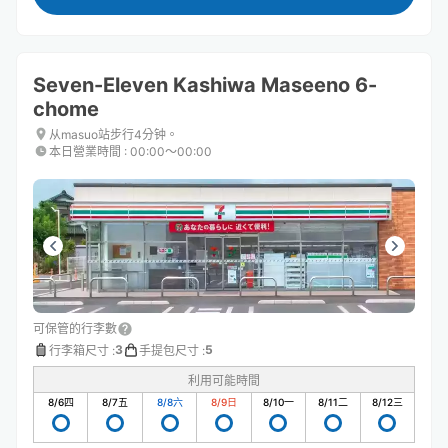
Seven-Eleven Kashiwa Maseeno 6-
chome
从masuo站步行4分钟。
本日營業時間
:
00:00〜00:00
可保管的行李數
3
5
行李箱尺寸
:
手提包尺寸
:
利用可能時間
8/6
四
8/7
五
8/8
六
8/9
日
8/10
一
8/11
二
8/12
三