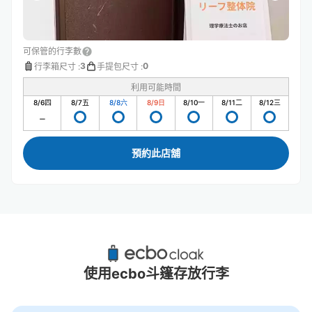
可保管的行李數
3
0
行李箱尺寸
:
手提包尺寸
:
利用可能時間
8/6
四
8/7
五
8/8
六
8/9
日
8/10
一
8/11
二
8/12
三
預約此店舖
柏站附近推薦的寄物櫃
7個投幣式置物櫃
使用ecbo斗篷存放行李