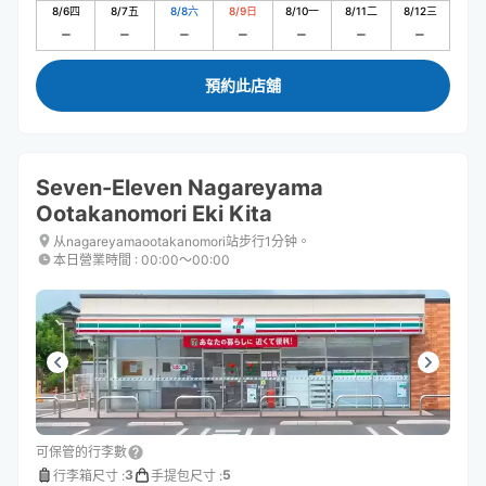
8/6
四
8/7
五
8/8
六
8/9
日
8/10
一
8/11
二
8/12
三
預約此店舖
Seven-Eleven Nagareyama
Ootakanomori Eki Kita
从nagareyamaootakanomori站步行1分钟。
本日營業時間
:
00:00〜00:00
可保管的行李數
3
5
行李箱尺寸
:
手提包尺寸
: