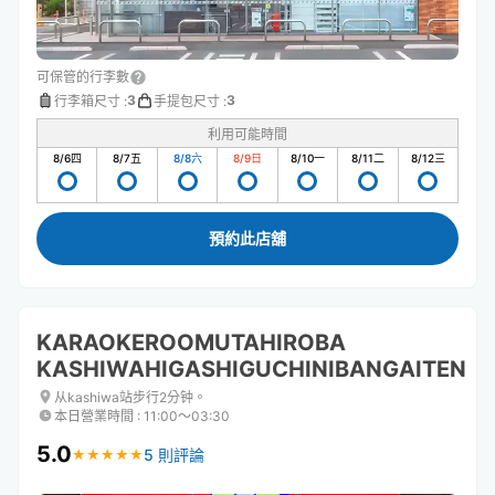
可保管的行李數
3
3
行李箱尺寸
:
手提包尺寸
:
利用可能時間
8/6
四
8/7
五
8/8
六
8/9
日
8/10
一
8/11
二
8/12
三
預約此店舖
KARAOKEROOMUTAHIROBA
KASHIWAHIGASHIGUCHINIBANGAITEN
从kashiwa站步行2分钟。
本日營業時間
:
11:00〜03:30
5.0
5 則評論
★
★
★
★
★
★
★
★
★
★