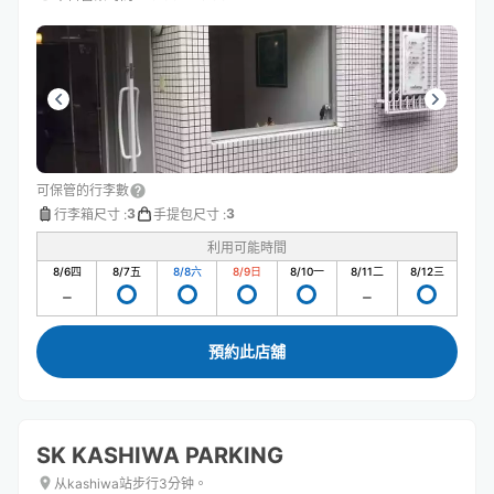
可保管的行李數
3
3
行李箱尺寸
:
手提包尺寸
:
利用可能時間
8/6
四
8/7
五
8/8
六
8/9
日
8/10
一
8/11
二
8/12
三
預約此店舖
SK KASHIWA PARKING
从kashiwa站步行3分钟。