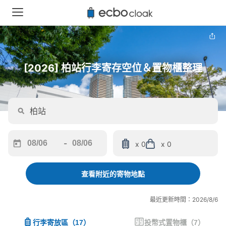
[2026] 柏站行李寄存空位＆置物櫃整理
-
x 0
x 0
Navigate
Navigate
forward
backward
to
to
查看附近的寄物地點
interact
interact
with
with
最近更新時間：2026/8/6
the
the
calendar
calendar
行李寄放區
（
17
）
投幣式置物櫃
（
7
）
and
and