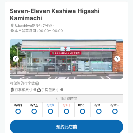
Seven-Eleven Kashiwa Higashi
Kamimachi
从kashiwa站步行7分钟。
本日營業時間
:
00:00〜00:00
可保管的行李數
5
5
行李箱尺寸
:
手提包尺寸
:
利用可能時間
8/6
四
8/7
五
8/8
六
8/9
日
8/10
一
8/11
二
8/12
三
預約此店舖