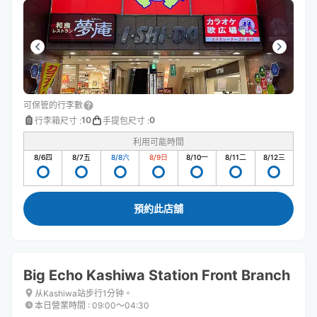
可保管的行李數
10
0
行李箱尺寸
:
手提包尺寸
:
利用可能時間
8/6
四
8/7
五
8/8
六
8/9
日
8/10
一
8/11
二
8/12
三
預約此店舖
Big Echo Kashiwa Station Front Branch
从Kashiwa站步行1分钟。
本日營業時間
:
09:00〜04:30