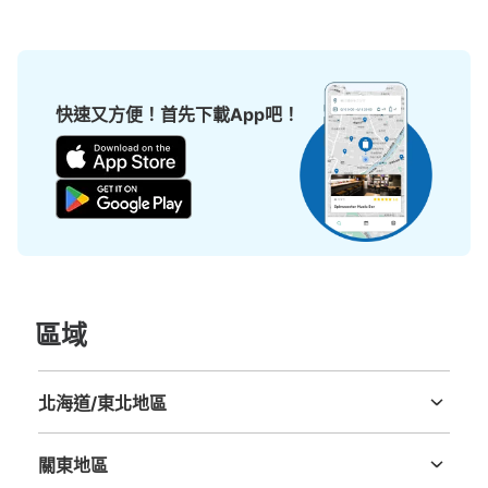
快速又方便！首先下載App吧！
可保管的行李數
小的
:
16
/
¥400
付款方式
現金, ICカード
查看此投幣式儲物櫃的位置
JR柏駅東口2階フジコインロッカー
區域
从JR柏駅站步行1分钟。
本日營業時間
:
00:00
〜
23:59
北海道/東北地區
JR柏駅東口2階歩行者用デッキの先にあるスカイプラザ・
北海道
青森縣
岩手縣
宮城縣
秋田縣
山形縣
福島縣
ビックカメラ横の階段・エスカレーターを降りたところに
あります。
關東地區