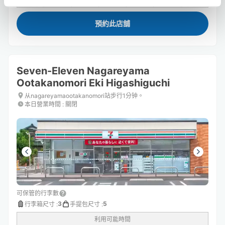
預約此店舖
Seven-Eleven Nagareyama
Ootakanomori Eki Higashiguchi
从nagareyamaootakanomori站步行1分钟。
本日營業時間
:
關閉
可保管的行李數
3
5
行李箱尺寸
:
手提包尺寸
:
利用可能時間