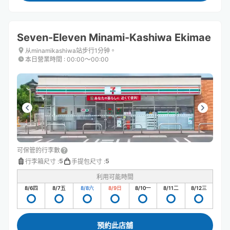
Seven-Eleven Minami-Kashiwa Ekimae
从minamikashiwa站步行1分钟。
本日營業時間
:
00:00〜00:00
可保管的行李數
5
5
行李箱尺寸
:
手提包尺寸
:
利用可能時間
8/6
四
8/7
五
8/8
六
8/9
日
8/10
一
8/11
二
8/12
三
預約此店舖