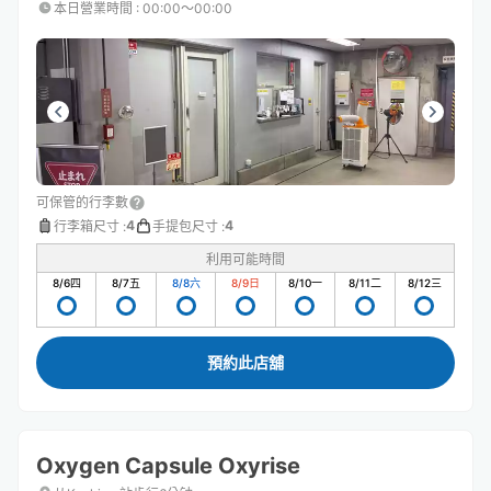
本日營業時間
:
00:00〜00:00
可保管的行李數
4
4
行李箱尺寸
:
手提包尺寸
:
利用可能時間
8/6
四
8/7
五
8/8
六
8/9
日
8/10
一
8/11
二
8/12
三
預約此店舖
Oxygen Capsule Oxyrise