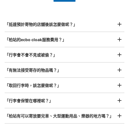
全國有1,000家以上合作店鋪
指定的日期和時間
JR柏駅中央改札内左側コインロッカー
北起北海道，南至沖繩，以都市為中心，全國皆可使用此服務。
（柏2）
行李箱尺寸
¥800
从JR柏駅站步行0分钟。
「抵達預計寄物的店舖後該怎麼做呢？」
/
日
本日營業時間
:
04:00
〜
00:00
最長邊45cm以上的行李（行李箱、樂器、嬰兒車等）
中央改札に入って右斜め前にあります。近くにNewDays
「柏站的ecbo cloak服務費用？」
があります。
「行李會不會不見或被偷？」
許多地點佳/條件優的店鋪
工作人員拍完行李照片後

「有無法接受寄存的物品嗎？」
我們與許多地點方便的車站內店舖以及24小時營業的店鋪合作。
即完成寄存手續
「取回行李時，該怎麼做呢？」
「行李會保管在哪裡呢？」
可保管的行李數
大的
:
4
/
¥700
中等的
:
4
/
¥500
小的
:
4
/
¥400
「柏站有可以寄放嬰兒車、大型運動用品、樂器的地方嗎？」
付款方式
現金, ICカード