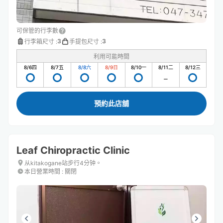
可保管的行李數
3
3
行李箱尺寸
:
手提包尺寸
:
利用可能時間
8/6
四
8/7
五
8/8
六
8/9
日
8/10
一
8/11
二
8/12
三
預約此店舖
Leaf Chiropractic Clinic
从kitakogane站步行4分钟。
本日營業時間
:
關閉