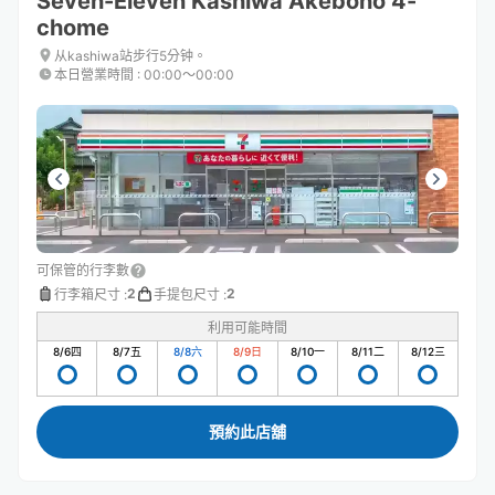
Seven-Eleven Kashiwa Akebono 4-
chome
从kashiwa站步行5分钟。
本日營業時間
:
00:00〜00:00
可保管的行李數
2
2
行李箱尺寸
:
手提包尺寸
:
利用可能時間
8/6
四
8/7
五
8/8
六
8/9
日
8/10
一
8/11
二
8/12
三
預約此店舖