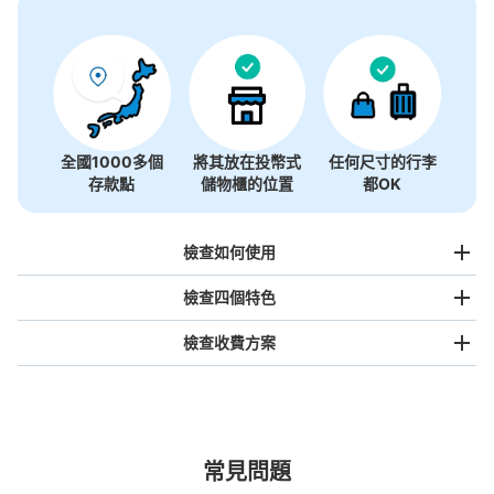
全國1000多個
將其放在投幣式
任何尺寸的行李
存款點
儲物櫃的位置
都OK
檢查如何使用
檢查四個特色
檢查收費方案
手提包尺寸
¥500
/
日
最長邊未滿45cm的行李（小型背包、手提包、手提行李
常見問題
等）
事先用手機預約
