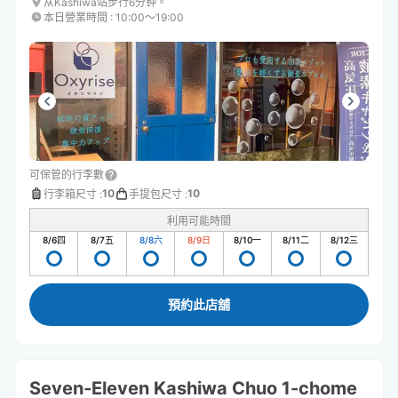
从Kashiwa站步行6分钟。
本日營業時間
:
10:00〜19:00
可保管的行李數
10
10
行李箱尺寸
:
手提包尺寸
:
利用可能時間
8/6
四
8/7
五
8/8
六
8/9
日
8/10
一
8/11
二
8/12
三
預約此店舖
Seven-Eleven Kashiwa Chuo 1-chome