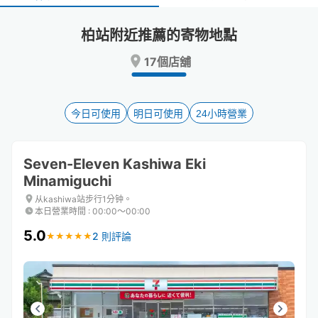
select
select
a
a
柏站附近推薦的寄物地點
date.
date.
Press
Press
17個店舖
the
the
question
question
mark
mark
key
key
今日可使用
明日可使用
24小時營業
to
to
get
get
the
the
Seven-Eleven Kashiwa Eki
keyboard
keyboard
Minamiguchi
shortcuts
shortcuts
for
for
从kashiwa站步行1分钟。
changing
changing
本日營業時間
:
00:00〜00:00
dates.
dates.
5.0
2 則評論
★
★
★
★
★
★
★
★
★
★