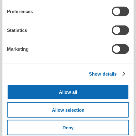
預約此店舖
Preferences
Statistics
Seven-Eleven Abiko Midori 1-chome
从abiko站步行6分钟。
Marketing
本日營業時間
:
00:00〜00:00
Show details
Allow all
可保管的行李數
Allow selection
3
3
行李箱尺寸
:
手提包尺寸
:
利用可能時間
Deny
8/6
四
8/7
五
8/8
六
8/9
日
8/10
一
8/11
二
8/12
三