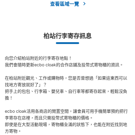
查看區域一覽
可保管的行李數
大的
:
4
/
¥700
中等的
:
4
/
¥500
小的
:
4
/
¥400
付款方式
現金, ICカード
柏站行李寄存訊息
查看此投幣式儲物櫃的位置
向您介紹柏站附近的行李寄存地點！

JR柏駅中央改札内コンコースコインロッ
我們會隨時更新ecbo cloak的合作店鋪及投幣式寄物櫃的資訊。

カー（柏3）
在柏站附近觀光、工作或購物時，您是否曾想過「如果這東西可以
从JR柏駅站步行0分钟。
找地方寄放就好了」？

本日營業時間
:
04:00
〜
00:00
把手上的包包、行李箱、嬰兒車、自行車等都寄存起來，輕鬆沒負
中央改札を入ってほぼ正面のコンコース内、1・2番ホーム
擔！

に降りる階段のそばにあります。
ecbo cloak活用各商店的閒置空間，讓會員可用手機簡單預約把行
李寄存在店裡，而且只需投幣式寄物櫃的價格。

即使是在大型活動現場，寄物櫃全滿的狀態下，也能在附近找到地
方寄物。