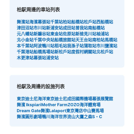
JR柏駅東口2階歩行者用デッキの先にあるスカイプラザ・
柏駅周邊的車站列表
ビックカメラの建物の横にあります。東口から2階歩行者
用デッキを直進した一番奥にあるので、少し気がつきにく
舞濱站
海濱幕張站
千葉站
柏站
船橋站
松戶站
西船橋站
い場所かもしれません。
津田沼站
市川站
新浦安站
成田站
曾我站
南船橋站
元八幡站
新鐮谷站
東金站
佐原站
新檢見川站
袖浦站
北小金站
千葉中央站
船橋旅館站
天王台站
南柏站
馬橋站
本千葉站
阿波鴨川站
稻毛站
我孫子站
蒲取站
市川鹽濱站
千葉港站
船橋馬場站
新松戶站
度假村網關站
北松戶站
木更津站
幕張站
浦安站
柏駅及周邊的設施列表
可保管的行李數
中等的
:
10
/
¥300
小的
:
21
/
¥200
東京迪士尼海洋
東京迪士尼
成田國際機場
幕張展覽館
付款方式
舞濱 Ikspiari
Mother Farm
ZOZO海洋體育場
現金
Dream Gate舞濱
Lalaport東京灣店
中山賽馬場
舞濱圓形劇場
鴨川海洋世界
流山大鷹之森S・C
查看此投幣式儲物櫃的位置