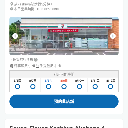
从kashiwa站步行5分钟。
本日營業時間
:
00:00〜00:00
可保管的行李數
6
6
行李箱尺寸
:
手提包尺寸
:
利用可能時間
8/6
四
8/7
五
8/8
六
8/9
日
8/10
一
8/11
二
8/12
三
預約此店舖