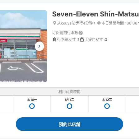
Seven-Eleven Shin-Mats
从kouya站步行4分钟。
本日營業時間
:
00:00
可保管的行李數
1
2
行李箱尺寸
:
手提包尺寸
:
利用可能時間
8/10
一
8/11
二
8/12
三
預約此店舖