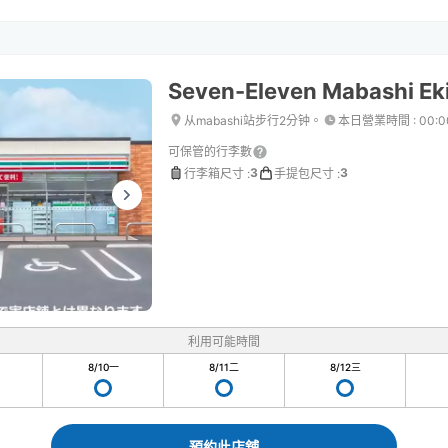
Seven-Eleven Mabashi Eki
从mabashi站步行2分钟。
本日營業時間
:
00:
可保管的行李數
3
3
行李箱尺寸
:
手提包尺寸
:
利用可能時間
8/10
一
8/11
二
8/12
三
預約此店舖