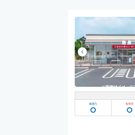
8/8
六
8/9
日