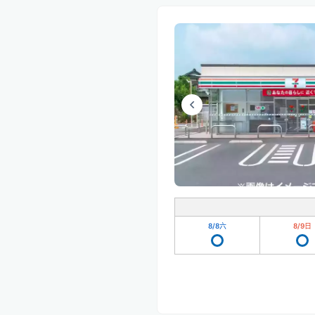
8/8
六
8/9
日