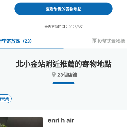
forward
backward
to
to
查看附近的寄物地點
interact
interact
with
with
the
the
最近更新時間：2026/8/7
calendar
calendar
and
and
select
select
行李寄放區
（
23
）
投幣式置物櫃
a
a
date.
date.
Press
Press
北小金站附近推薦的寄物地點
the
the
question
question
23個店舖
mark
mark
key
key
to
to
get
get
the
the
時營業
keyboard
keyboard
shortcuts
shortcuts
for
for
enri h air
changing
changing
dates.
dates.