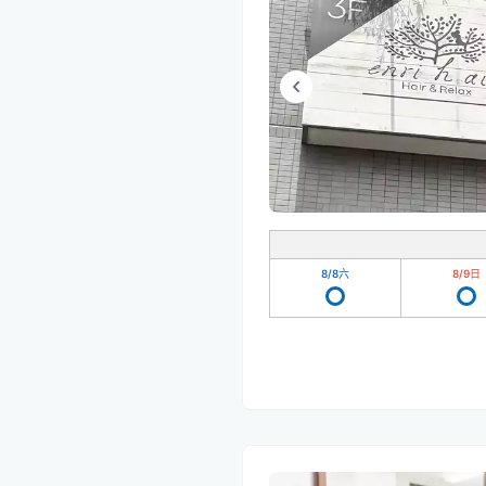
8/8
六
8/9
日