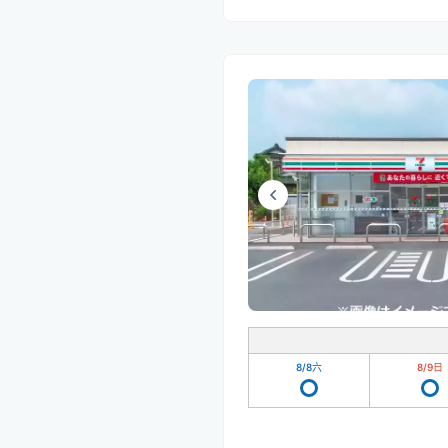
8/8
六
8/9
日