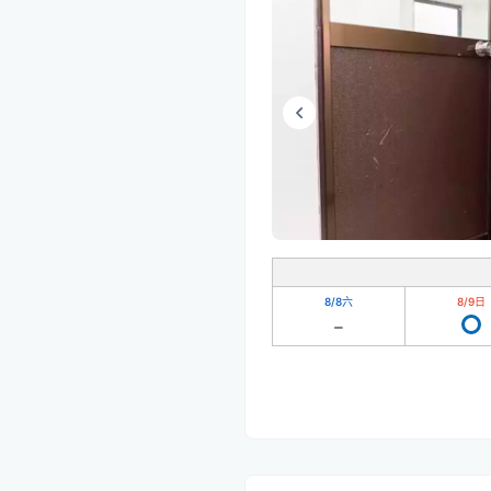
8/8
六
8/9
日