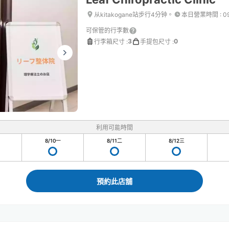
从kitakogane站步行4分钟。
本日營業時間
:
0
可保管的行李數
3
0
行李箱尺寸
:
手提包尺寸
:
利用可能時間
8/10
一
8/11
二
8/12
三
預約此店舖