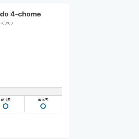
udo 4-chome
〜00:00
8/13
四
8/14
五