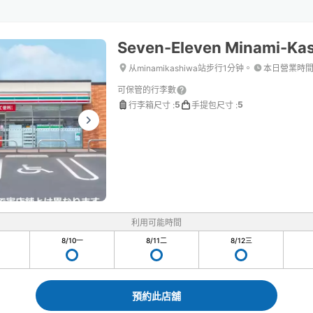
Seven-Eleven Minami-Ka
从minamikashiwa站步行1分钟。
本日營業時
可保管的行李數
5
5
行李箱尺寸
:
手提包尺寸
:
利用可能時間
8/10
一
8/11
二
8/12
三
預約此店舖