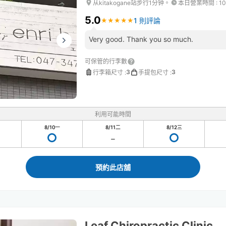
从kitakogane站步行1分钟。
本日營業時間
:
10
5.0
1 則評論
★
★
★
★
★
★
★
★
★
★
Very good. Thank you so much.
可保管的行李數
3
3
行李箱尺寸
:
手提包尺寸
:
利用可能時間
8/10
一
8/11
二
8/12
三
預約此店舖
Leaf Chiropractic Clinic