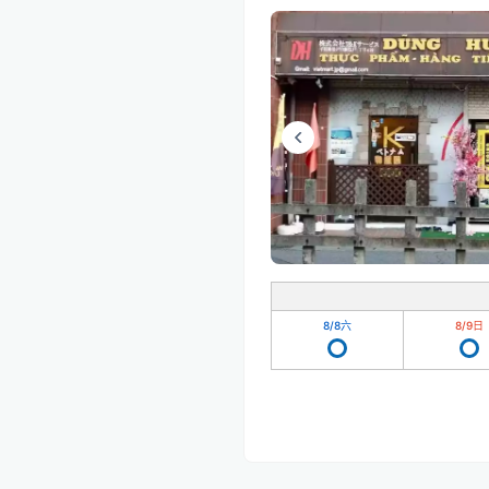
8/8
六
8/9
日