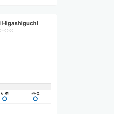
 Higashiguchi
00〜00:00
8/13
四
8/14
五