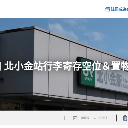
註冊成為
26] 北小金站行李寄存空位＆置
-
Navigate
Navigate