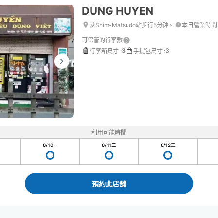
DUNG HUYEN
从Shim-Matsudo站步行5分钟。
本日營業時間
可保管的行李數
3
3
行李箱尺寸
:
手提包尺寸
:
利用可能時間
8/10
一
8/11
二
8/12
三
預約此店舖