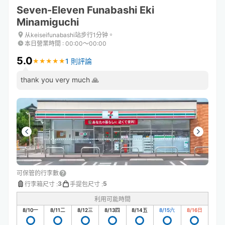
Seven-Eleven Funabashi Eki
Minamiguchi
从keiseifunabashi站步行1分钟。
本日營業時間
:
00:00〜00:00
5.0
1 則評論
★
★
★
★
★
★
★
★
★
★
thank you very much 🙏
可保管的行李數
3
5
行李箱尺寸
:
手提包尺寸
:
利用可能時間
8/10
一
8/11
二
8/12
三
8/13
四
8/14
五
8/15
六
8/16
日