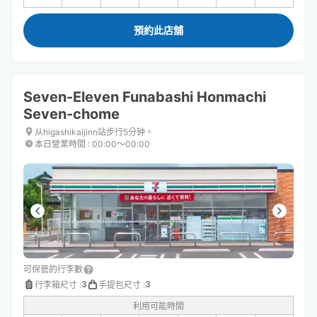
預約此店舖
Seven-Eleven Funabashi Honmachi
Seven-chome
从higashikaijinn站步行5分钟。
本日營業時間
:
00:00〜00:00
可保管的行李數
3
3
行李箱尺寸
:
手提包尺寸
:
利用可能時間