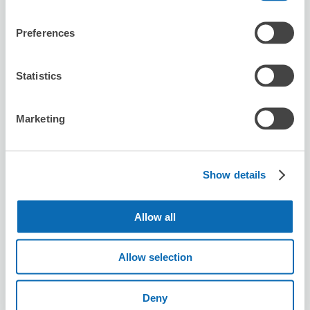
5
2
行李箱尺寸
:
手提包尺寸
:
利用可能時間
Preferences
8/10
一
8/11
二
8/12
三
8/13
四
8/14
五
8/15
六
8/16
日
Statistics
預約此店舖
Marketing
Seven-Eleven Nishifuna
从nishifunabashi站步行2分钟。
Show details
本日營業時間
:
00:00〜00:00
Allow all
Allow selection
Deny
可保管的行李數