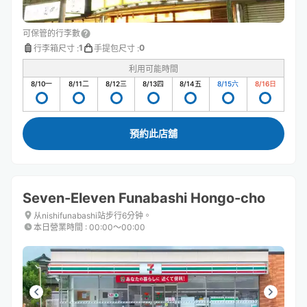
可保管的行李數
1
0
行李箱尺寸
:
手提包尺寸
:
利用可能時間
8/10
一
8/11
二
8/12
三
8/13
四
8/14
五
8/15
六
8/16
日
預約此店舖
Seven-Eleven Funabashi Hongo-cho
从nishifunabashi站步行6分钟。
本日營業時間
:
00:00〜00:00