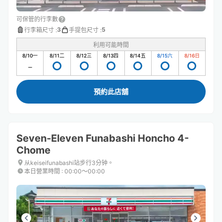
可保管的行李數
3
5
行李箱尺寸
:
手提包尺寸
:
利用可能時間
8/10
一
8/11
二
8/12
三
8/13
四
8/14
五
8/15
六
8/16
日
預約此店舖
Seven-Eleven Funabashi Honcho 4-
Chome
从keiseifunabashi站步行3分钟。
本日營業時間
:
00:00〜00:00