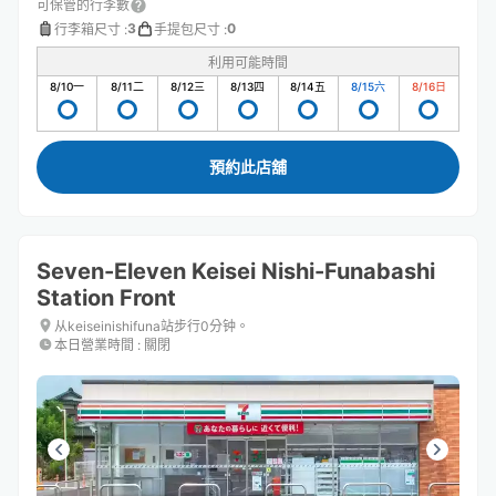
可保管的行李數
3
0
行李箱尺寸
:
手提包尺寸
:
利用可能時間
8/10
一
8/11
二
8/12
三
8/13
四
8/14
五
8/15
六
8/16
日
預約此店舖
Seven-Eleven Keisei Nishi-Funabashi
Station Front
从keiseinishifuna站步行0分钟。
本日營業時間
:
關閉