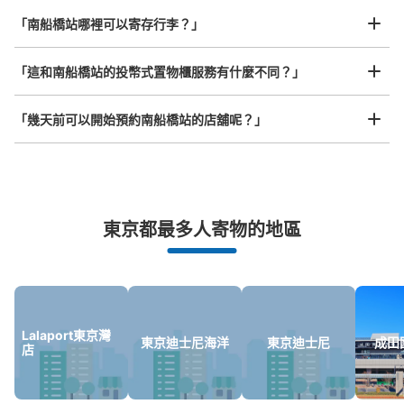
任何尺寸的行李都OK
「南船橋站哪裡可以寄存行李？」
放下行李，愉快度過一整天！
樂器、嬰兒車、腳踏車等，只要是1個人能搬運的行李尺寸就OK
「這和南船橋站的投幣式置物櫃服務有什麼不同？」
「幾天前可以開始預約南船橋站的店舖呢？」
突發狀況下的安心理賠
東京都最多人寄物的地區
發生行李破損、被偷等狀況時安心有保障
Lalaport東京灣
東京迪士尼海洋
東京迪士尼
成田
店