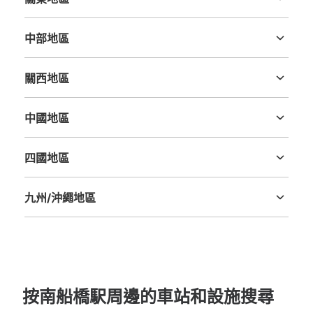
茨城縣
栃木縣
群馬縣
埼玉縣
千葉縣
東京都
神奈川縣
中部地區
新潟縣
富山縣
石川縣
福井縣
山梨縣
長野縣
岐阜縣
静岡縣
愛知縣
關西地區
三重縣
滋賀縣
京都府
大阪府
兵庫縣
奈良縣
和歌山縣
中國地區
鳥取縣
島根縣
岡山縣
廣島縣
山口縣
四國地區
德島縣
香川縣
愛媛縣
高知縣
九州/沖繩地區
福岡縣
佐賀縣
長崎縣
熊本縣
大分縣
宮崎縣
鹿児島縣
沖縄縣
按南船橋駅周邊的車站和設施搜尋