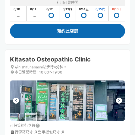
利用可能時間
8/10
一
8/11
二
8/12
三
8/13
四
8/14
五
8/15
六
8/16
日
預約此店舖
Kitasato Osteopathic Clinic
从nishifunabashi站步行4分钟。
本日營業時間
:
10:00〜19:00
可保管的行李數
3
0
行李箱尺寸
:
手提包尺寸
: