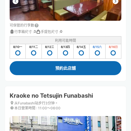
可保管的行李數
3
0
行李箱尺寸
:
手提包尺寸
:
利用可能時間
8/10
一
8/11
二
8/12
三
8/13
四
8/14
五
8/15
六
8/16
日
預約此店舖
Kraoke no Tetsujin Funabashi
从Funabashi站步行3分钟。
本日營業時間
:
11:00〜06:00