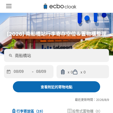
[2026] 南船橋站行李寄存空位＆置物櫃整理
-
x 0
x 0
Navigate
Navigate
forward
backward
to
to
查看附近的寄物地點
interact
interact
with
with
最近更新時間：2026/8/9
the
the
calendar
calendar
行李寄放區
（
19
）
投幣式置物櫃
（
0
）
and
and