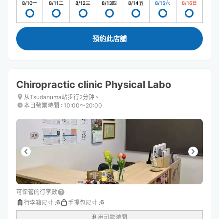
8/10
一
8/11
二
8/12
三
8/13
四
8/14
五
8/15
六
8/16
日
預約此店舖
Chiropractic clinic Physical Labo
从Tsudanuma站步行2分钟。
本日營業時間
:
10:00〜20:00
可保管的行李數
6
6
行李箱尺寸
:
手提包尺寸
:
利用可能時間