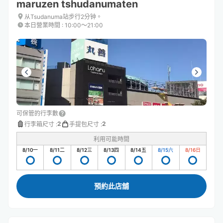
maruzen tshudanumaten
从Tsudanuma站步行2分钟。
本日營業時間
:
10:00〜21:00
可保管的行李數
2
2
行李箱尺寸
:
手提包尺寸
:
利用可能時間
8/10
一
8/11
二
8/12
三
8/13
四
8/14
五
8/15
六
8/16
日
預約此店舖