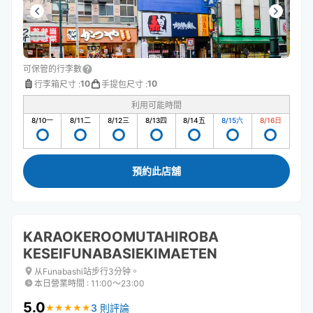
可保管的行李數
10
10
行李箱尺寸
:
手提包尺寸
:
利用可能時間
8/10
一
8/11
二
8/12
三
8/13
四
8/14
五
8/15
六
8/16
日
預約此店舖
KARAOKEROOMUTAHIROBA
KESEIFUNABASIEKIMAETEN
从Funabashi站步行3分钟。
本日營業時間
:
11:00〜23:00
5.0
3 則評論
★
★
★
★
★
★
★
★
★
★