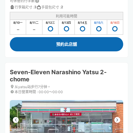
可保管的行李數
3
2
行李箱尺寸
:
手提包尺寸
:
利用可能時間
8/10
一
8/11
二
8/12
三
8/13
四
8/14
五
8/15
六
8/16
日
預約此店舖
Seven-Eleven Narashino Yatsu 2-
chome
从yatsu站步行7分钟。
本日營業時間
:
00:00〜00:00