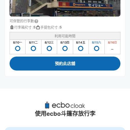
可保管的行李數
5
5
行李箱尺寸
:
手提包尺寸
:
利用可能時間
8/10
一
8/11
二
8/12
三
8/13
四
8/14
五
8/15
六
8/16
日
預約此店舖
南船橋站附近推薦的寄物櫃
0個投幣式置物櫃
使用ecbo斗篷存放行李