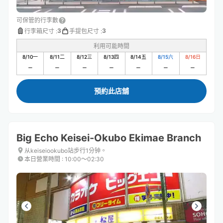
可保管的行李數
3
3
行李箱尺寸
:
手提包尺寸
:
利用可能時間
8/10
一
8/11
二
8/12
三
8/13
四
8/14
五
8/15
六
8/16
日
預約此店舖
Big Echo Keisei-Okubo Ekimae Branch
从keiseiookubo站步行1分钟。
本日營業時間
:
10:00〜02:30