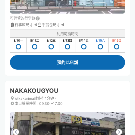
可保管的行李數
4
4
行李箱尺寸
:
手提包尺寸
:
利用可能時間
8/10
一
8/11
二
8/12
三
8/13
四
8/14
五
8/15
六
8/16
日
預約此店舖
NAKAKOUGYOU
从kakarima站步行1分钟。
本日營業時間
:
09:30〜17:00