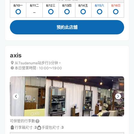
8/10
一
8/11
二
8/12
三
8/13
四
8/14
五
8/15
六
8/16
日
預約此店舖
axis
从Tsudanuma站步行3分钟。
本日營業時間
:
10:00〜19:00
可保管的行李數
3
3
行李箱尺寸
:
手提包尺寸
: