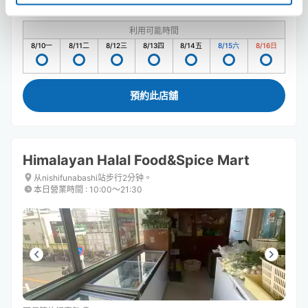
10
5
行李箱尺寸
:
手提包尺寸
:
利用可能時間
8/10
一
8/11
二
8/12
三
8/13
四
8/14
五
8/15
六
8/16
日
預約此店舖
Himalayan Halal Food&Spice Mart
从nishifunabashi站步行2分钟。
本日營業時間
:
10:00〜21:30