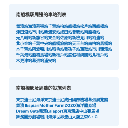
南船橋駅周邊的車站列表
舞濱站
海濱幕張站
千葉站
柏站
船橋站
松戶站
西船橋站
津田沼站
市川站
新浦安站
成田站
曾我站
南船橋站
元八幡站
新鐮谷站
東金站
佐原站
新檢見川站
袖浦站
北小金站
千葉中央站
船橋旅館站
天王台站
南柏站
馬橋站
本千葉站
阿波鴨川站
稻毛站
我孫子站
蒲取站
市川鹽濱站
千葉港站
船橋馬場站
新松戶站
度假村網關站
北松戶站
木更津站
幕張站
浦安站
南船橋駅及周邊的設施列表
東京迪士尼海洋
東京迪士尼
成田國際機場
幕張展覽館
舞濱 Ikspiari
Mother Farm
ZOZO海洋體育場
Dream Gate舞濱
Lalaport東京灣店
中山賽馬場
舞濱圓形劇場
鴨川海洋世界
流山大鷹之森S・C