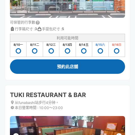
可保管的行李數
3
5
行李箱尺寸
:
手提包尺寸
:
利用可能時間
8/10
一
8/11
二
8/12
三
8/13
四
8/14
五
8/15
六
8/16
日
預約此店舖
TUKI RESTAURANT & BAR
从funabashi站步行4分钟。
本日營業時間
:
10:00〜23:00