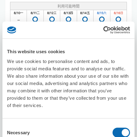
利用可能時間
8/10
一
8/11
二
8/12
三
8/13
四
8/14
五
8/15
六
8/16
日
預約此店舖
This website uses cookies
We use cookies to personalise content and ads, to
Seven-Eleven Funabashi Uchinaicho
provide social media features and to analyse our traffic.
从nishifunabashi站步行3分钟。
We also share information about your use of our site with
本日營業時間
:
00:00〜00:00
our social media, advertising and analytics partners who
may combine it with other information that you’ve
provided to them or that they’ve collected from your use
of their services.
Consent
可保管的行李數
Necessary
Selection