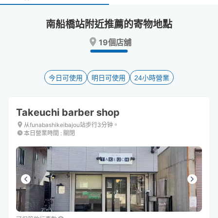
select
select
a
a
南船橋站附近推薦的寄物地點
date.
date.
Press
Press
19個店舖
the
the
question
question
mark
mark
key
key
今日可使用
明日可使用
24小時營業
to
to
get
get
the
the
Takeuchi barber shop
keyboard
keyboard
shortcuts
shortcuts
从funabashikeibajou站步行3分钟。
本日營業時間
:
關閉
for
for
changing
changing
dates.
dates.