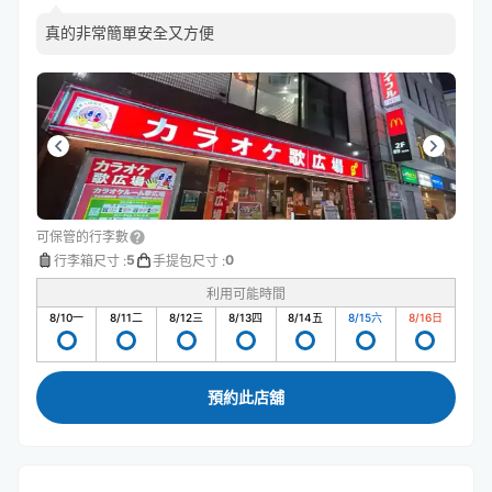
真的非常簡單安全又方便
可保管的行李數
5
0
行李箱尺寸
:
手提包尺寸
:
利用可能時間
8/10
一
8/11
二
8/12
三
8/13
四
8/14
五
8/15
六
8/16
日
預約此店舖