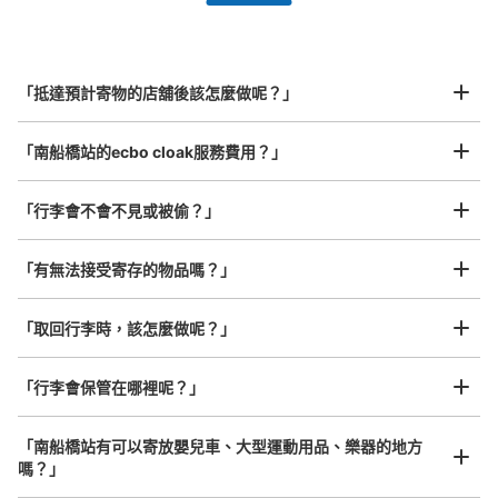
全國有1,000家以上合作店鋪
指定的日期和時間
北起北海道，南至沖繩，以都市為中心，全國皆可使用此服務。
行李箱尺寸
¥800
「抵達預計寄物的店舖後該怎麼做呢？」
/
日
最長邊45cm以上的行李（行李箱、樂器、嬰兒車等）
「南船橋站的ecbo cloak服務費用？」
「行李會不會不見或被偷？」
許多地點佳/條件優的店鋪
工作人員拍完行李照片後

「有無法接受寄存的物品嗎？」
我們與許多地點方便的車站內店舖以及24小時營業的店鋪合作。
即完成寄存手續
「取回行李時，該怎麼做呢？」
「行李會保管在哪裡呢？」
「南船橋站有可以寄放嬰兒車、大型運動用品、樂器的地方
嗎？」