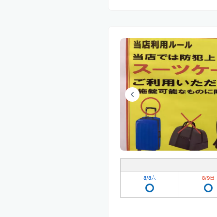
8/8
六
8/9
日