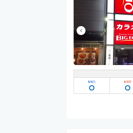
8/8
六
8/9
日