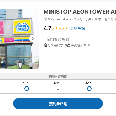
MINISTOP AEONTOWER A
从Kaihinmakuhari站步行3分钟。
本日營業時
4.7
62 則評論
★
★
★
★
★
★
★
★
★
★
可保管的行李數
8
5
行李箱尺寸
:
手提包尺寸
:
利用可能時間
8/10
一
8/11
二
8/12
三
預約此店舖