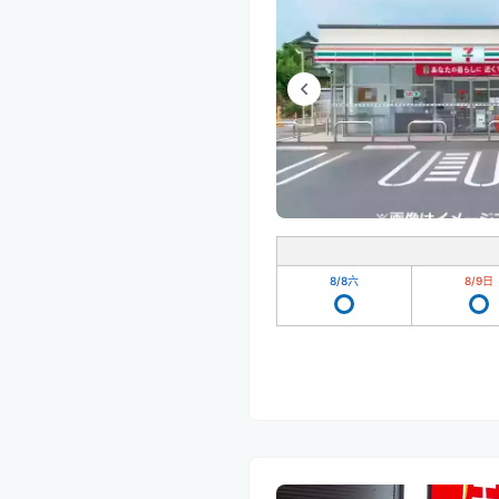
8/8
六
8/9
日