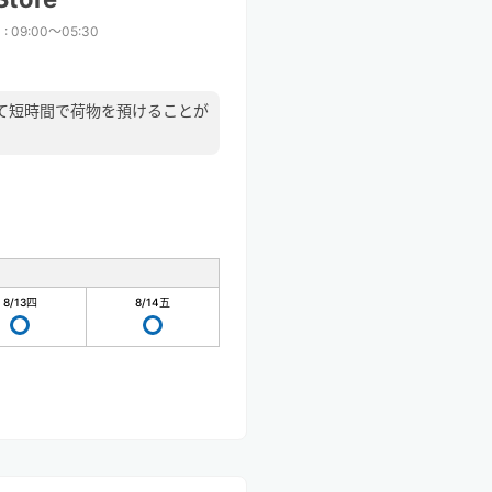
間
:
09:00〜05:30
て短時間で荷物を預けることが
8/13
四
8/14
五