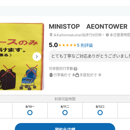
MINISTOP AEONTOWER
从Kaihinmakuhari站步行6分钟。
本日營業時
5.0
5 則評論
★
★
★
★
★
★
★
★
★
★
とても丁寧なご対応ありがとうございまし
可保管的行李數
8
0
行李箱尺寸
:
手提包尺寸
:
利用可能時間
8/10
一
8/11
二
8/12
三
預約此店舖