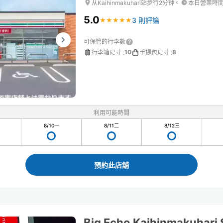
从Kaihinmakuhari站步行2分钟。
本日營業時
5.0
3 則評論
★
★
★
★
★
★
★
★
★
★
可保管的行李數
10
8
行李箱尺寸
:
手提包尺寸
:
利用可能時間
8/10
一
8/11
二
8/12
三
預約此店舖
Big Echo Kaihinmakuhari 