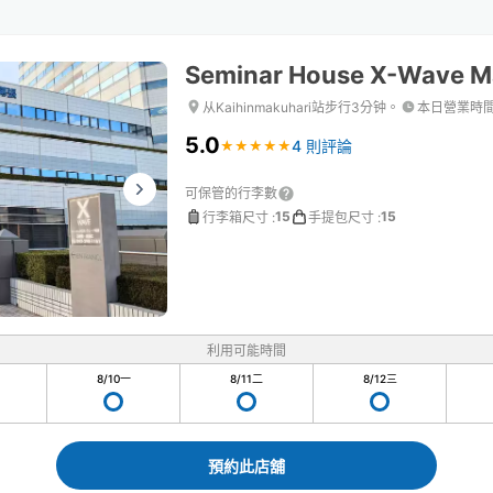
Seminar House X-Wave M
从Kaihinmakuhari站步行3分钟。
本日營業時
5.0
4 則評論
★
★
★
★
★
★
★
★
★
★
可保管的行李數
15
15
行李箱尺寸
:
手提包尺寸
:
利用可能時間
8/10
一
8/11
二
8/12
三
預約此店舖