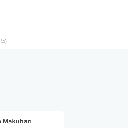
（
4
）
n Makuhari