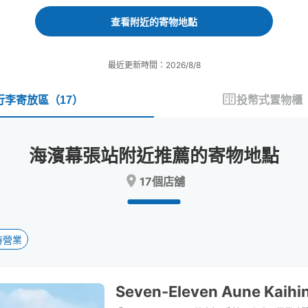
forward
backward
to
to
查看附近的寄物地點
interact
interact
with
with
the
the
最近更新時間：2026/8/8
calendar
calendar
and
and
select
select
行李寄放區
（
17
）
投幣式置物櫃
a
a
date.
date.
Press
Press
海濱幕張站附近推薦的寄物地點
the
the
question
question
17個店舖
mark
mark
key
key
to
to
get
get
the
the
時營業
keyboard
keyboard
shortcuts
shortcuts
for
for
Seven-Eleven Aune Kaihi
changing
changing
dates.
dates.