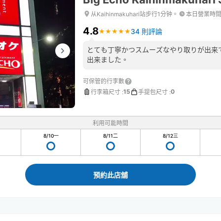
从Kaihinmakuhari站步行1分钟。
本日營業時
4.8
34 則評論
★
★
★
★
★
★
★
★
★
★
とても丁寧かつスムーズなやり取りが出来
出来ました。
可保管的行李數
15
0
行李箱尺寸
:
手提包尺寸
:
利用可能時間
8/10
一
8/11
二
8/12
三
預約此店舖