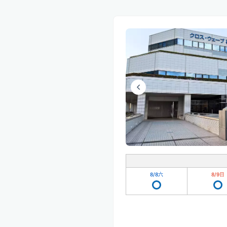
8/8
六
8/9
日