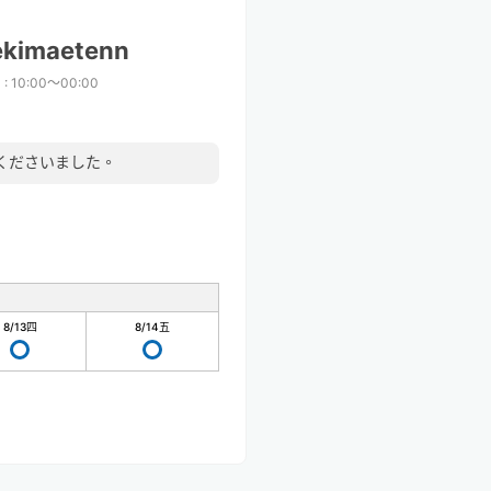
ekimaetenn
間
:
10:00〜00:00
くださいました。
8/13
四
8/14
五