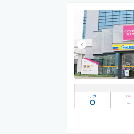
8/8
六
8/9
日