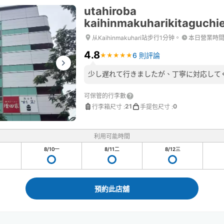
utahiroba
kaihinmakuharikitaguchi
从Kaihinmakuhari站步行1分钟。
本日營業時
4.8
6 則評論
★
★
★
★
★
★
★
★
★
★
少し遅れて行きましたが、丁寧に対応して
可保管的行李數
21
0
行李箱尺寸
:
手提包尺寸
:
利用可能時間
8/10
一
8/11
二
8/12
三
預約此店舖