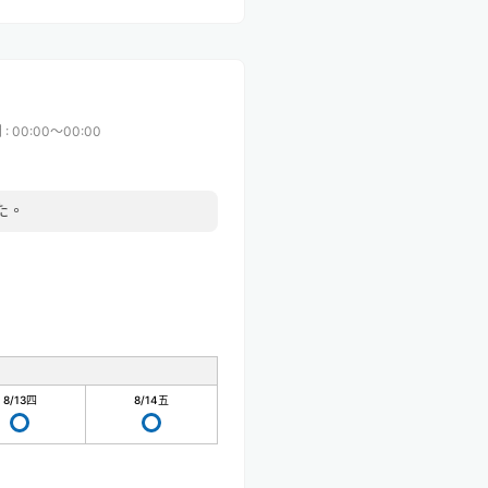
間
:
00:00〜00:00
た。
8/13
四
8/14
五