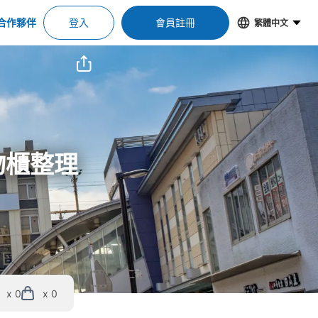
合作夥伴
登入
會員註冊
繁體中文
物櫃整理
x 0
x 0