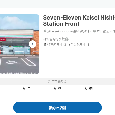
Seven-Eleven Keisei Nish
Station Front
从keiseinishifuna站步行0分钟。
本日營業時間
可保管的行李數
3
3
行李箱尺寸
:
手提包尺寸
:
利用可能時間
8/11
二
8/12
三
8/13
四
預約此店舖