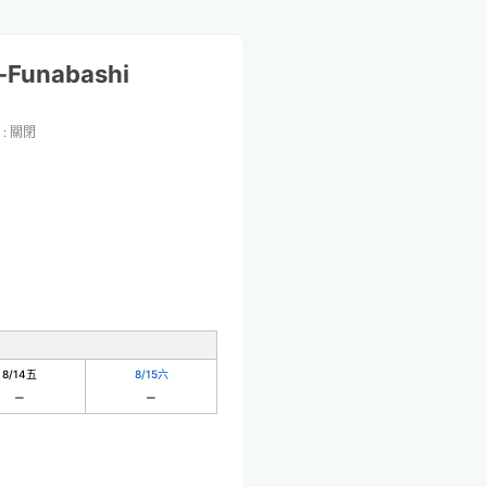
i-Funabashi
:
關閉
8/14
五
8/15
六