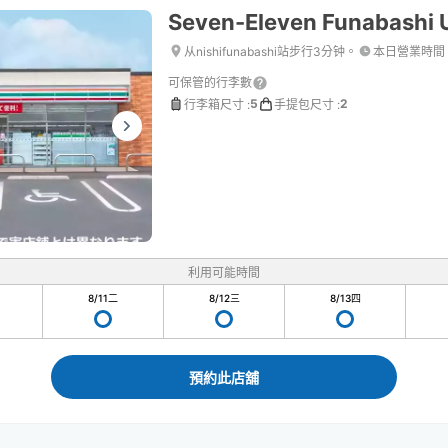
Seven-Eleven Funabashi 
从nishifunabashi站步行3分钟。
本日營業時間
可保管的行李數
5
2
行李箱尺寸
:
手提包尺寸
:
利用可能時間
8/11
二
8/12
三
8/13
四
預約此店舖