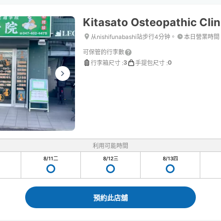
Kitasato Osteopathic Clin
从nishifunabashi站步行4分钟。
本日營業時間
可保管的行李數
3
0
行李箱尺寸
:
手提包尺寸
:
利用可能時間
8/11
二
8/12
三
8/13
四
預約此店舖