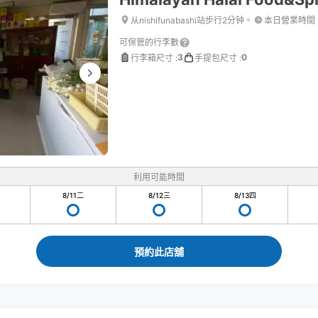
从nishifunabashi站步行2分钟。
本日營業時間
可保管的行李數
3
0
行李箱尺寸
:
手提包尺寸
:
利用可能時間
8/11
二
8/12
三
8/13
四
預約此店舖