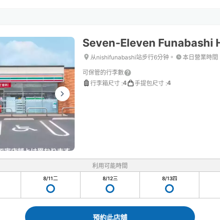
Seven-Eleven Funabashi
从nishifunabashi站步行6分钟。
本日營業時間
可保管的行李數
4
4
行李箱尺寸
:
手提包尺寸
:
利用可能時間
8/11
二
8/12
三
8/13
四
預約此店舖