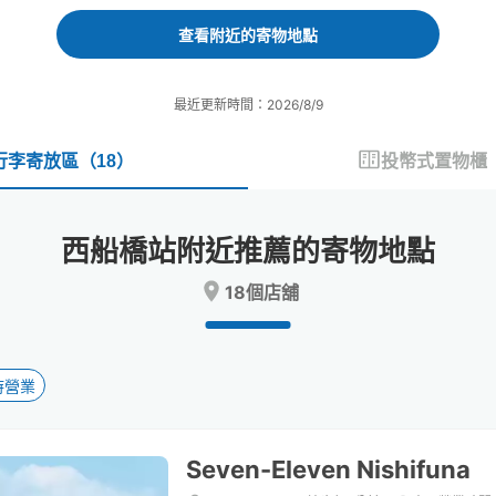
forward
backward
to
to
查看附近的寄物地點
interact
interact
with
with
the
the
最近更新時間：2026/8/9
calendar
calendar
and
and
select
select
行李寄放區
（
18
）
投幣式置物櫃
a
a
date.
date.
Press
Press
西船橋站附近推薦的寄物地點
the
the
question
question
18個店舖
mark
mark
key
key
to
to
get
get
the
the
時營業
keyboard
keyboard
shortcuts
shortcuts
for
for
Seven-Eleven Nishifuna
changing
changing
dates.
dates.