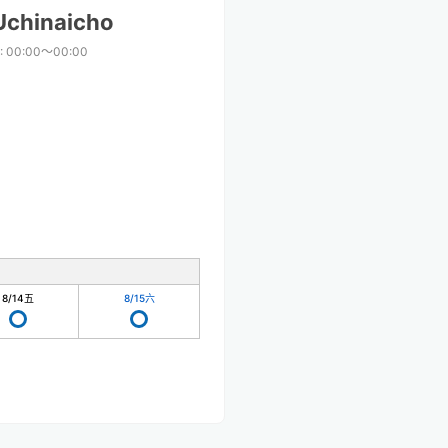
Uchinaicho
:
00:00〜00:00
8/14
五
8/15
六