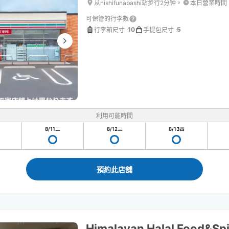
从nishifunabashi站步行2分钟。
本日營業時間
可保管的行李數
10
5
行李箱尺寸
:
手提包尺寸
:
利用可能時間
8/11
二
8/12
三
8/13
四
預約此店舖
Himalayan Halal Food&Sp