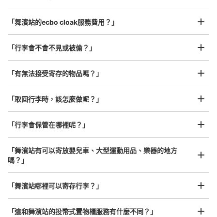
/
日
本日營業時間
:
05:00
〜
23:59
最長邊45cm以上的行李（行李箱、樂器、嬰兒車等）
NewDaysの近くにあります。多数のコインロッカーが集
「舞濱站的ecbo cloak服務費用？」
まるコインロッカールームになっており、一部のロッカー
は現金での支払いが不可です。また、大・中・小のほか
に、特大（1000円、3か所）と大と中の中間サイズ（700
「行李會不會不見或被偷？」
円、3か所）があります。同じロッカー室内には予約して
利用できるコインロッカーもいくつかあります（こちらは
許多地點佳/條件優的店鋪
工作人員拍完行李照片後

「有無法接受寄存的物品嗎？」
今回のカウントには入れていません）
我們與許多地點方便的車站內店舖以及24小時營業的店鋪合作。
即完成寄存手續
「取回行李時，該怎麼做呢？」
「行李會保管在哪裡呢？」
可保管的行李數
「舞濱站有可以寄放嬰兒車、大型運動用品、樂器的地方
大的
:
52
/
¥800
中等的
:
81
/
¥500
小的
:
170
/
¥500
嗎？」
付款方式
任何尺寸的行李都OK
現金, ICカード
「舞濱站哪裡可以寄存行李？」
放下行李，愉快度過一整天！
樂器、嬰兒車、腳踏車等，只要是1個人能搬運的行李尺寸就OK
查看此投幣式儲物櫃的位置
「這和舞濱站的投幣式置物櫃服務有什麼不同？」