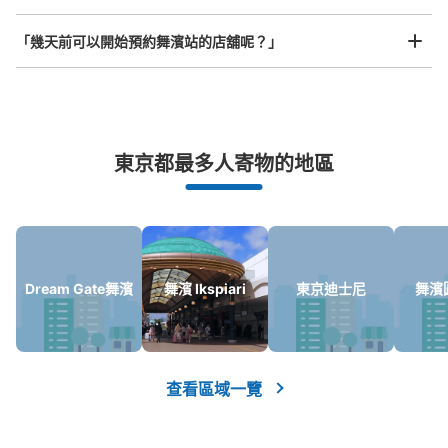
「幾天前可以開始預約舞濱站的店舖呢？」
JR舞浜駅改札内コインロッカー（A-2）
从JR舞浜駅站步行0分钟。
本日營業時間
:
05:00
〜
23:59
付近には精算機・ホームへの階段・エスカレーター・エレ
突發狀況下的安心理賠
ベーター・化粧室があります。
東京都最多人寄物的地區
發生行李破損、被偷等狀況時安心有保障
Dream Gate舞濱
舞濱 Ikspiari
東京迪士尼
舞濱
可保管的行李數
查看區域一覽
大的
:
4
/
¥800
中等的
:
6
/
¥600
小的
:
27
/
¥500
付款方式
現金, ICカード