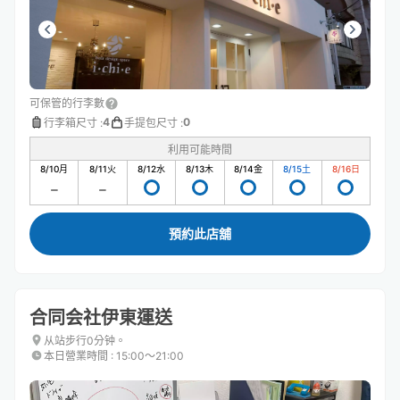
可保管的行李數
4
0
行李箱尺寸
:
手提包尺寸
:
利用可能時間
8/10
月
8/11
火
8/12
水
8/13
木
8/14
金
8/15
土
8/16
日
預約此店舖
合同会社伊東運送
从站步行0分钟。
本日營業時間
:
15:00〜21:00