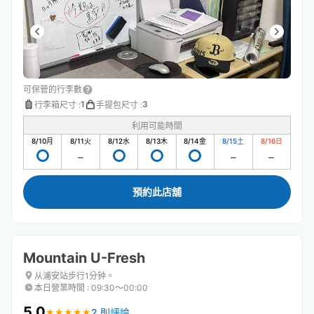
可保管的行李數
1
3
行李箱尺寸
:
手提包尺寸
:
利用可能時間
8/10
月
8/11
火
8/12
水
8/13
木
8/14
金
8/15
土
8/16
日
預約此店舖
Mountain U-Fresh
从浦安站步行1分钟。
本日營業時間
:
09:30〜00:00
5.0
2 則評論
★
★
★
★
★
★
★
★
★
★