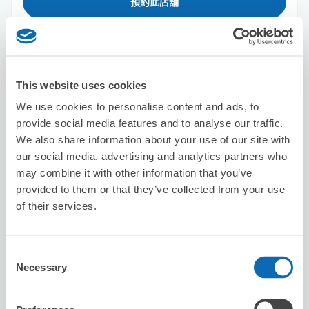
預約此店舖
セブン－イレブン浦安北栄１丁目
This website uses cookies
从浦安站步行4分钟。
本日營業時間
:
24小時營業
We use cookies to personalise content and ads, to
provide social media features and to analyse our traffic.
We also share information about your use of our site with
our social media, advertising and analytics partners who
may combine it with other information that you’ve
provided to them or that they’ve collected from your use
of their services.
可保管的行李數
3
3
行李箱尺寸
:
手提包尺寸
:
Consent
利用可能時間
Necessary
Selection
8/10
月
8/11
火
8/12
水
8/13
木
8/14
金
8/15
土
8/16
日