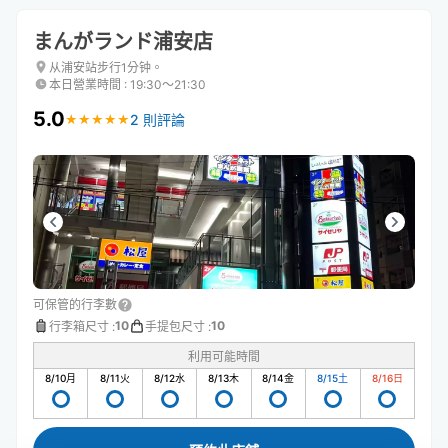
まんがランド浦安店
从浦安站步行1分钟。
本日營業時間
:
19:30〜21:30
5.0
2 則評論
★
★
★
★
★
★
★
★
★
★
可保管的行李數
10
10
行李箱尺寸
:
手提包尺寸
:
利用可能時間
8/10
月
8/11
火
8/12
水
8/13
木
8/14
金
8/15
土
8/16
日