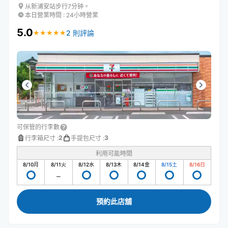
从新浦安站步行7分钟。
本日營業時間
:
24小時營業
5.0
2 則評論
★
★
★
★
★
★
★
★
★
★
可保管的行李數
2
3
行李箱尺寸
:
手提包尺寸
:
利用可能時間
8/10
月
8/11
火
8/12
水
8/13
木
8/14
金
8/15
土
8/16
日
預約此店舖