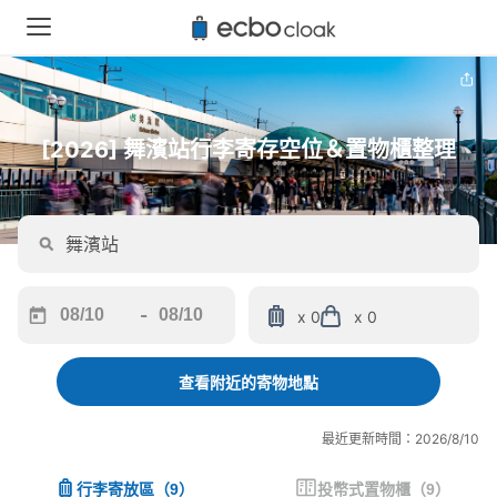
[2026] 舞濱站行李寄存空位＆置物櫃整理
-
x 0
x 0
Navigate
Navigate
forward
backward
to
to
查看附近的寄物地點
interact
interact
with
with
最近更新時間：2026/8/10
the
the
calendar
calendar
行李寄放區
（
9
）
投幣式置物櫃
（
9
）
and
and