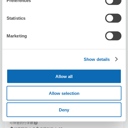
Preferences
預約此店舖
Statistics
アルケミストマジック
Marketing
从南行徳站步行5分钟。
本日營業時間
:
10:00〜00:00
5.0
1 則評論
★
★
★
★
★
★
★
★
★
★
Show details
大きめのアコギを預けました。 千葉県内にはあまり登録
している場所がないのでありがたいです。
Allow all
Allow selection
Deny
可保管的行李數