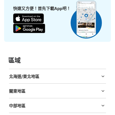
大的
:
8
/
¥800
中等的
:
6
/
¥600
小的
:
16
/
¥500
快速又方便！首先下載App吧！
付款方式
現金, ICカード
查看此投幣式儲物櫃的位置
JR舞浜駅改札内コインロッカー（A-1）
从JR舞浜駅站步行0分钟。
區域
本日營業時間
:
05:00
〜
23:59
駅改札内の男子化粧室付近にあります。隣りには自動販売
機があります。
北海道/東北地區
北海道
青森縣
岩手縣
宮城縣
秋田縣
山形縣
福島縣
關東地區
茨城縣
栃木縣
群馬縣
埼玉縣
千葉縣
東京都
神奈川縣
中部地區
新潟縣
富山縣
石川縣
福井縣
山梨縣
長野縣
岐阜縣
静岡縣
愛知縣