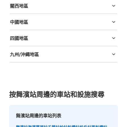
關西地區
三重縣
滋賀縣
京都府
大阪府
兵庫縣
奈良縣
和歌山縣
可保管的行李數
中國地區
大的
:
4
/
¥800
中等的
:
12
/
¥600
小的
:
11
/
¥500
鳥取縣
島根縣
岡山縣
廣島縣
山口縣
付款方式
ICカード
四國地區
德島縣
香川縣
愛媛縣
高知縣
查看此投幣式儲物櫃的位置
九州/沖繩地區
福岡縣
佐賀縣
長崎縣
熊本縣
大分縣
宮崎縣
鹿児島縣
沖縄縣
JR舞浜駅南口改札外正面階段下コインロ
ッカー
从JR舞浜駅站步行1分钟。
本日營業時間
:
05:00
〜
01:00
按舞濱站周邊的車站和設施搜尋
イクスピアリに向かう階段下の裏手にあり、隣りにはサイ
ゼリアがあります。多数のコインロッカーが集まるロッカ
ー室になっています。なお、同じロッカー室内には予約し
舞濱站周邊的車站列表
て利用可能なロッカーがいくつかあります（今回のカウン
トには含めていません）。