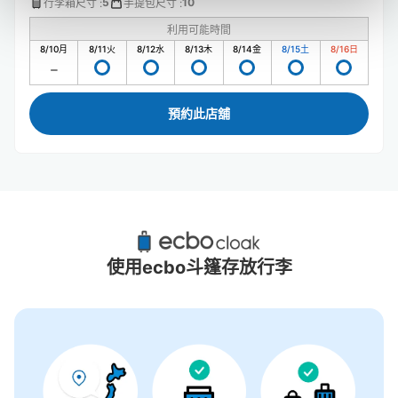
5
10
行李箱尺寸
:
手提包尺寸
:
利用可能時間
8/10
月
8/11
火
8/12
水
8/13
木
8/14
金
8/15
土
8/16
日
預約此店舖
舞濱站附近推薦的寄物櫃
9個投幣式置物櫃
使用ecbo斗篷存放行李