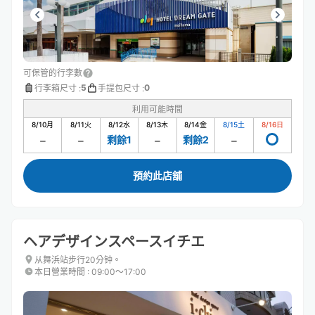
可保管的行李數
5
0
行李箱尺寸
:
手提包尺寸
:
利用可能時間
8/10
月
8/11
火
8/12
水
8/13
木
8/14
金
8/15
土
8/16
日
剩餘1
剩餘2
預約此店舖
ヘアデザインスペースイチエ
从舞浜站步行20分钟。
本日營業時間
:
09:00〜17:00