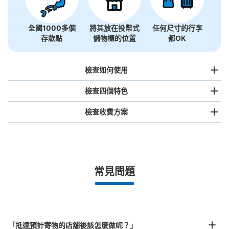
全國1000多個
將其放在投幣式
任何尺寸的行李
存款點
儲物櫃的位置
都OK
檢查如何使用
檢查四個特色
檢查收費方案
手提包尺寸
¥500
/
日
最長邊未滿45cm的行李（小型背包、手提包、手提行李
常見問題
等）
事先用手機預約

全國有1,000家以上合作店鋪
指定的日期和時間
JR舞浜駅改札内コインロッカー（B-1〜
北起北海道，南至沖繩，以都市為中心，全國皆可使用此服務。
11）
行李箱尺寸
¥800
从JR舞浜駅站步行0分钟。
「抵達預計寄物的店舖後該怎麼做呢？」