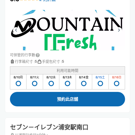
可保管的行李數
5
5
行李箱尺寸
:
手提包尺寸
:
利用可能時間
8/10
月
8/11
火
8/12
水
8/13
木
8/14
金
8/15
土
8/16
日
預約此店舖
セブン－イレブン浦安駅南口