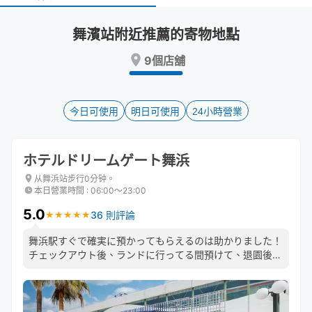
select
select
a
a
舞濱站附近推薦的寄物地點
date.
date.
Press
Press
9個店舖
the
the
question
question
mark
mark
key
key
今日可使用
明日可使用
24小時營業
to
to
get
get
the
the
ホテルドリームゲート舞浜
keyboard
keyboard
shortcuts
shortcuts
从舞浜站步行0分钟。
本日營業時間
:
06:00〜23:00
for
for
changing
changing
5.0
36 則評論
★
★
★
★
★
★
★
★
★
★
dates.
dates.
舞浜駅すぐで確実に預かってもらえるのは助かりました！
チェックアウト後、ランドに行ってる間預けて、退園後す
ぐ受け取って電車に乗れたのでとても助かりました！