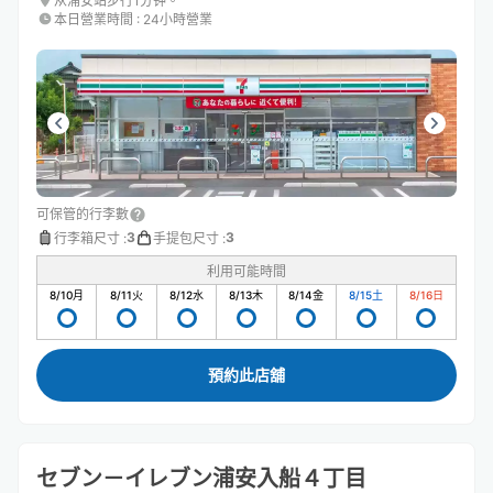
从浦安站步行1分钟。
本日營業時間
:
24小時營業
可保管的行李數
3
3
行李箱尺寸
:
手提包尺寸
:
利用可能時間
8/10
月
8/11
火
8/12
水
8/13
木
8/14
金
8/15
土
8/16
日
預約此店舖
セブン－イレブン浦安入船４丁目