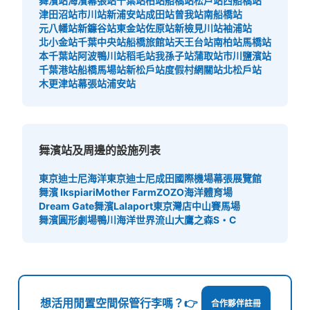
舞濱站
海濱幕張站
千葉站
柏站
船橋站
松戶站
西船橋站
津田沼站
市川站
新浦安站
成田站
曾我站
南船橋站
元八幡站
新鐮谷站
東金站
佐原站
新檢見川站
袖浦站
北小金站
千葉中央站
船橋旅館站
天王台站
南柏站
馬橋站
本千葉站
阿波鴨川站
稻毛站
我孫子站
蒲取站
市川鹽濱站
千葉港站
船橋馬場站
新松戶站
度假村網關站
北松戶站
木更津站
幕張站
浦安站
可保管的行李數
大的
:
54
/
¥800
中等的
:
130
/
¥600
小的
:
120
/
¥500
舞濱站及周邊的設施列表
付款方式
現金, ICカード
東京迪士尼海洋
東京迪士尼
成田國際機場
幕張展覽館
查看此投幣式儲物櫃的位置
舞濱 Ikspiari
Mother Farm
ZOZO海洋體育場
Dream Gate舞濱
Lalaport東京灣店
中山賽馬場
舞濱圓形劇場
鴨川海洋世界
流山大鷹之森S・C
JR舞浜駅南口改札外正面階段下コインロ
ッカー
从JR舞浜駅站步行1分钟。
想活用閒置空間保管行李嗎？👉
本日營業時間
:
00:00
〜
23:59
合作夥伴註冊