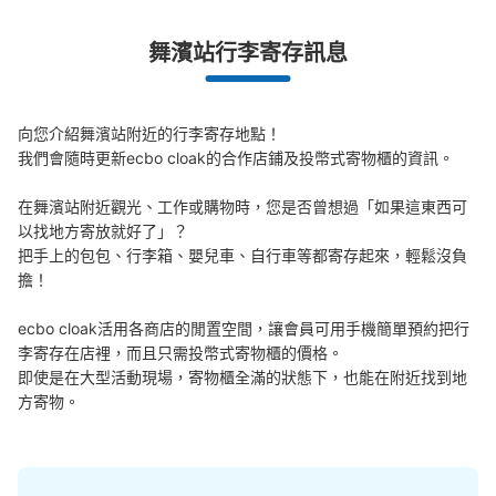
查看此投幣式儲物櫃的位置
舞濱站行李寄存訊息
JR舞浜駅改札内コインロッカー（A-3）
向您介紹舞濱站附近的行李寄存地點！

我們會隨時更新ecbo cloak的合作店鋪及投幣式寄物櫃的資訊。

从JR舞浜駅站步行0分钟。
本日營業時間
:
05:00
〜
23:59
在舞濱站附近觀光、工作或購物時，您是否曾想過「如果這東西可
付近には精算機・ホームへの階段・エスカレーター・エレ
以找地方寄放就好了」？

ベーター・化粧室があります。
把手上的包包、行李箱、嬰兒車、自行車等都寄存起來，輕鬆沒負
擔！

ecbo cloak活用各商店的閒置空間，讓會員可用手機簡單預約把行
李寄存在店裡，而且只需投幣式寄物櫃的價格。

即使是在大型活動現場，寄物櫃全滿的狀態下，也能在附近找到地
方寄物。
可保管的行李數