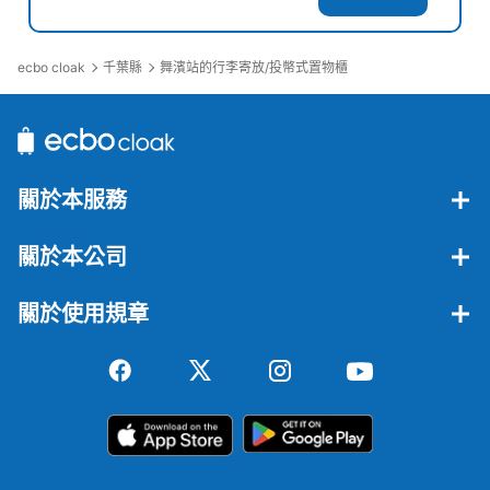
南口改札を出て正面階段を降りた裏手（ちょうど駅の下に
当たる場所です）にあります。一部のロッカーは現金での
支払いが不可です。
ecbo cloak
千葉縣
舞濱站的行李寄放/投幣式置物櫃
關於本服務
關於本公司
關於使用規章
可保管的行李數
大的
:
51
/
¥800
中等的
:
60
/
¥600
小的
:
252
/
¥500
付款方式
現金, ICカード
查看此投幣式儲物櫃的位置