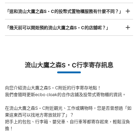
「這和流山大鷹之森S・C的投幣式置物櫃服務有什麼不同？」
「幾天前可以開始預約流山大鷹之森S・C的店舖呢？」
突發狀況下的安心理賠
流山大鷹之森S・C行李寄存訊息
發生行李破損、被偷等狀況時安心有保障
向您介紹流山大鷹之森S・C附近的行李寄存地點！

我們會隨時更新ecbo cloak的合作店鋪及投幣式寄物櫃的資訊。

在流山大鷹之森S・C附近觀光、工作或購物時，您是否曾想過「如
果這東西可以找地方寄放就好了」？

把手上的包包、行李箱、嬰兒車、自行車等都寄存起來，輕鬆沒負
擔！
