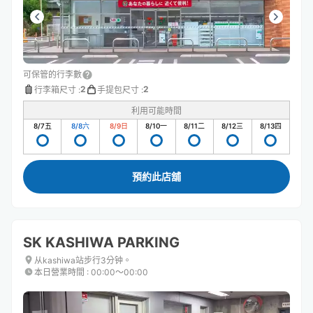
可保管的行李數
2
2
行李箱尺寸
:
手提包尺寸
:
利用可能時間
8/7
五
8/8
六
8/9
日
8/10
一
8/11
二
8/12
三
8/13
四
預約此店舖
SK KASHIWA PARKING
从kashiwa站步行3分钟。
本日營業時間
:
00:00〜00:00