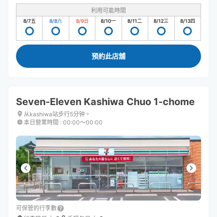
利用可能時間
8/7
五
8/8
六
8/9
日
8/10
一
8/11
二
8/12
三
8/13
四
預約此店舖
Seven-Eleven Kashiwa Chuo 1-chome
从kashiwa站步行5分钟。
本日營業時間
:
00:00〜00:00
可保管的行李數