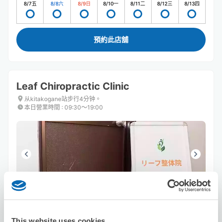
8/7
五
8/8
六
8/9
日
8/10
一
8/11
二
8/12
三
8/13
四
預約此店舖
Leaf Chiropractic Clinic
从kitakogane站步行4分钟。
本日營業時間
:
09:30〜19:00
可保管的行李數
3
0
行李箱尺寸
:
手提包尺寸
:
This website uses cookies
利用可能時間