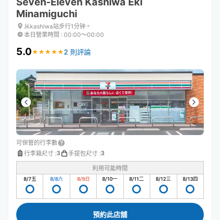
Seven-Eleven Kashiwa Eki
Minamiguchi
从kashiwa站步行1分钟。
本日營業時間
:
00:00〜00:00
5.0
2 則評論
★
★
★
★
★
★
★
★
★
★
可保管的行李數
3
3
行李箱尺寸
:
手提包尺寸
:
利用可能時間
8/7
五
8/8
六
8/9
日
8/10
一
8/11
二
8/12
三
8/13
四
預約此店舖