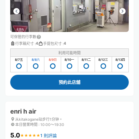
可保管的行李數
4
4
行李箱尺寸
:
手提包尺寸
:
利用可能時間
8/7
五
8/8
六
8/9
日
8/10
一
8/11
二
8/12
三
8/13
四
預約此店舖
enri h air
从kitakogane站步行1分钟。
本日營業時間
:
10:00〜19:30
5.0
1 則評論
★
★
★
★
★
★
★
★
★
★