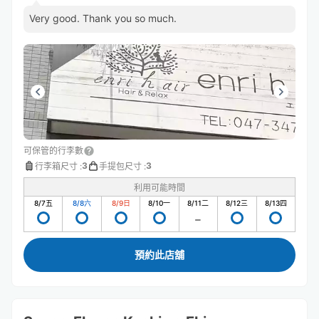
Very good. Thank you so much.
可保管的行李數
3
3
行李箱尺寸
:
手提包尺寸
:
利用可能時間
8/7
五
8/8
六
8/9
日
8/10
一
8/11
二
8/12
三
8/13
四
預約此店舖