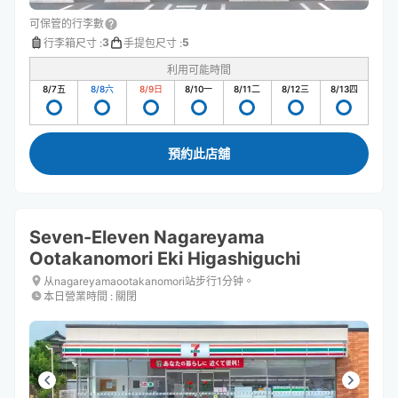
可保管的行李數
3
5
行李箱尺寸
:
手提包尺寸
:
利用可能時間
8/7
五
8/8
六
8/9
日
8/10
一
8/11
二
8/12
三
8/13
四
預約此店舖
Seven-Eleven Nagareyama
Ootakanomori Eki Higashiguchi
从nagareyamaootakanomori站步行1分钟。
本日營業時間
:
關閉