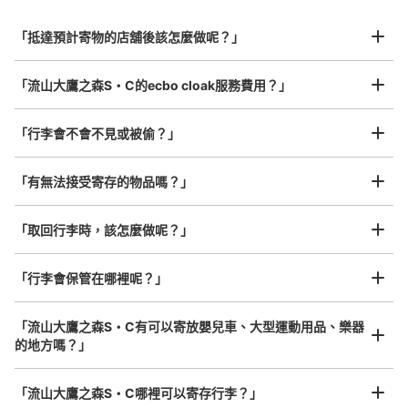
行李箱尺寸
¥800
「抵達預計寄物的店舖後該怎麼做呢？」
/
日
最長邊45cm以上的行李（行李箱、樂器、嬰兒車等）
「流山大鷹之森S・C的ecbo cloak服務費用？」
「行李會不會不見或被偷？」
許多地點佳/條件優的店鋪
工作人員拍完行李照片後

「有無法接受寄存的物品嗎？」
我們與許多地點方便的車站內店舖以及24小時營業的店鋪合作。
即完成寄存手續
「取回行李時，該怎麼做呢？」
「行李會保管在哪裡呢？」
「流山大鷹之森S・C有可以寄放嬰兒車、大型運動用品、樂器
的地方嗎？」
任何尺寸的行李都OK
「流山大鷹之森S・C哪裡可以寄存行李？」
放下行李，愉快度過一整天！
樂器、嬰兒車、腳踏車等，只要是1個人能搬運的行李尺寸就OK