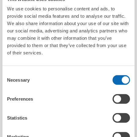
8/7
五
8/8
六
8/9
日
8/10
一
8/11
二
8/12
三
8/13
四
We use cookies to personalise content and ads, to
provide social media features and to analyse our traffic.
We also share information about your use of our site with
預約此店舖
our social media, advertising and analytics partners who
may combine it with other information that you’ve
provided to them or that they’ve collected from your use
of their services.
Beauty salon colony
从Kashiwa站步行5分钟。
本日營業時間
:
10:00〜19:00
Consent
Necessary
Selection
Preferences
Statistics
可保管的行李數
3
3
行李箱尺寸
:
手提包尺寸
:
Marketing