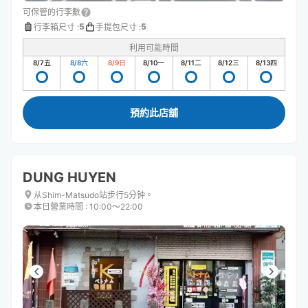
可保管的行李數
5
5
行李箱尺寸
:
手提包尺寸
:
利用可能時間
8/7
五
8/8
六
8/9
日
8/10
一
8/11
二
8/12
三
8/13
四
預約此店舖
DUNG HUYEN
从Shim-Matsudo站步行5分钟。
本日營業時間
:
10:00〜22:00