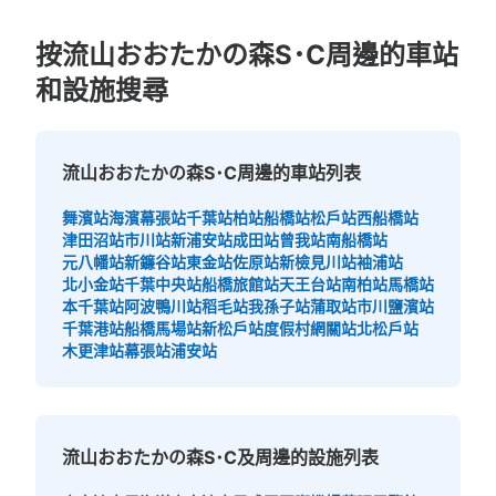
按流山おおたかの森S･C周邊的車站
和設施搜尋
流山おおたかの森S･C周邊的車站列表
舞濱站
海濱幕張站
千葉站
柏站
船橋站
松戶站
西船橋站
津田沼站
市川站
新浦安站
成田站
曾我站
南船橋站
元八幡站
新鐮谷站
東金站
佐原站
新檢見川站
袖浦站
北小金站
千葉中央站
船橋旅館站
天王台站
南柏站
馬橋站
本千葉站
阿波鴨川站
稻毛站
我孫子站
蒲取站
市川鹽濱站
千葉港站
船橋馬場站
新松戶站
度假村網關站
北松戶站
木更津站
幕張站
浦安站
流山おおたかの森S･C及周邊的設施列表