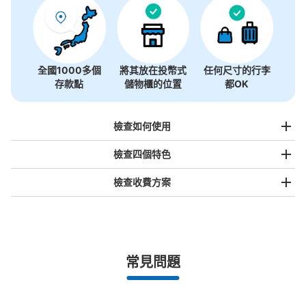
全國1000多個
將其放在投幣式
任何尺寸的行李
存款點
儲物櫃的位置
都OK
檢查如何使用
檢查四個特色
檢查收費方案
手提包尺寸
¥500
/
日
最長邊未滿45cm的行李（小型背包、手提包、手提行李
常見問題
等）
事先用手機預約

全國有1,000家以上合作店鋪
指定的日期和時間
北起北海道，南至沖繩，以都市為中心，全國皆可使用此服務。