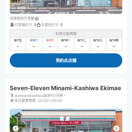
可保管的行李數
3
5
行李箱尺寸
:
手提包尺寸
:
利用可能時間
8/7
五
8/8
六
8/9
日
8/10
一
8/11
二
8/12
三
8/13
四
預約此店舖
Seven-Eleven Minami-Kashiwa Ekimae
从minamikashiwa站步行1分钟。
本日營業時間
:
00:00〜00:00