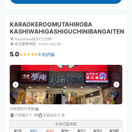
KARAOKEROOMUTAHIROBA
KASHIWAHIGASHIGUCHINIBANGAITEN
从kashiwa站步行2分钟。
本日營業時間
:
11:00〜03:30
5.0
5 則評論
★
★
★
★
★
★
★
★
★
★
可保管的行李數
10
0
行李箱尺寸
:
手提包尺寸
:
利用可能時間
8/7
五
8/8
六
8/9
日
8/10
一
8/11
二
8/12
三
8/13
四