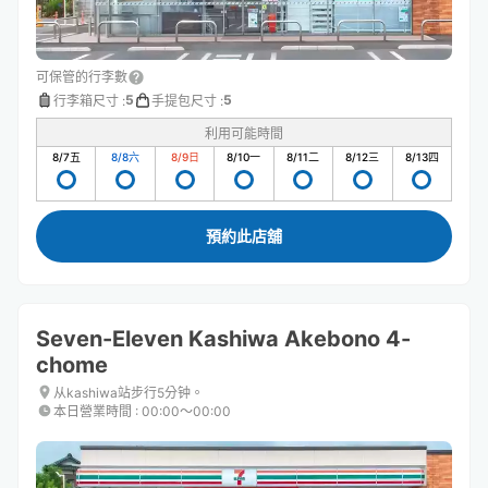
可保管的行李數
5
5
行李箱尺寸
:
手提包尺寸
:
利用可能時間
8/7
五
8/8
六
8/9
日
8/10
一
8/11
二
8/12
三
8/13
四
預約此店舖
Seven-Eleven Kashiwa Akebono 4-
chome
从kashiwa站步行5分钟。
本日營業時間
:
00:00〜00:00