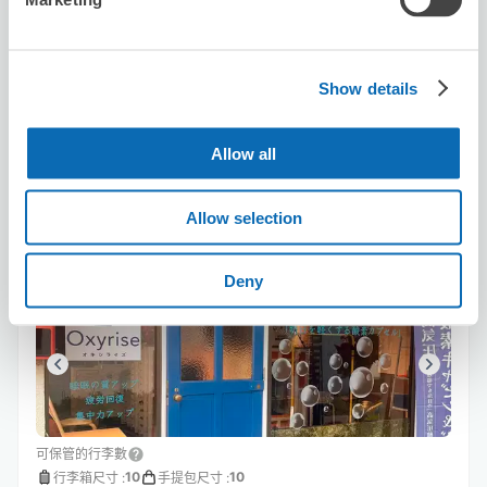
利用可能時間
8/7
五
8/8
六
8/9
日
8/10
一
8/11
二
8/12
三
8/13
四
Show details
預約此店舖
Allow all
Oxygen Capsule Oxyrise
Allow selection
从Kashiwa站步行6分钟。
本日營業時間
:
10:00〜19:00
Deny
可保管的行李數
10
10
行李箱尺寸
:
手提包尺寸
: