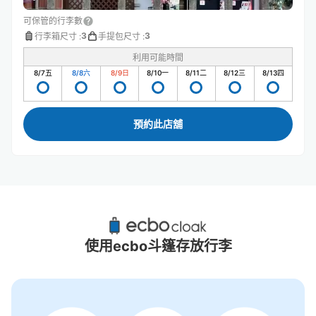
可保管的行李數
3
3
行李箱尺寸
:
手提包尺寸
:
利用可能時間
8/7
五
8/8
六
8/9
日
8/10
一
8/11
二
8/12
三
8/13
四
預約此店舖
流山大鷹之森S・C附近推薦的寄物櫃
0個投幣式置物櫃
使用ecbo斗篷存放行李
沒有關於投幣式儲物櫃的資訊