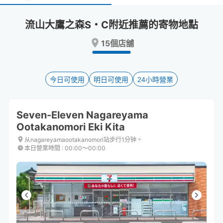
select
select
a
a
流山大鷹之森S・C附近推薦的寄物地點
date.
date.
Press
Press
15個店舖
the
the
question
question
mark
mark
key
key
今日可使用
明日可使用
24小時營業
to
to
get
get
the
the
Seven-Eleven Nagareyama
keyboard
keyboard
Ootakanomori Eki Kita
shortcuts
shortcuts
for
for
从nagareyamaootakanomori站步行1分钟。
changing
changing
本日營業時間
:
00:00〜00:00
dates.
dates.