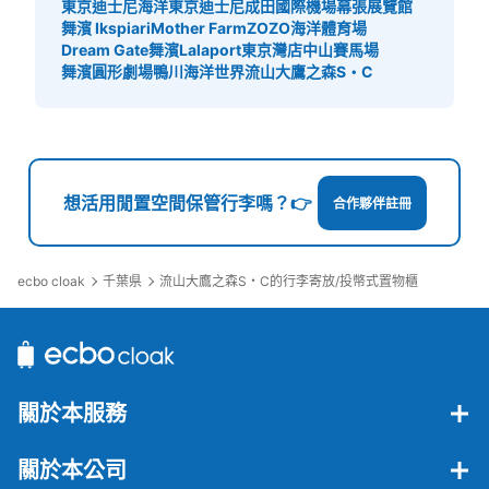
東京迪士尼海洋
東京迪士尼
成田國際機場
幕張展覽館
舞濱 Ikspiari
Mother Farm
ZOZO海洋體育場
Dream Gate舞濱
Lalaport東京灣店
中山賽馬場
舞濱圓形劇場
鴨川海洋世界
流山大鷹之森S・C
想活用閒置空間保管行李嗎？👉
合作夥伴註冊
ecbo cloak
千葉県
流山大鷹之森S・C的行李寄放/投幣式置物櫃
關於本服務
關於本公司