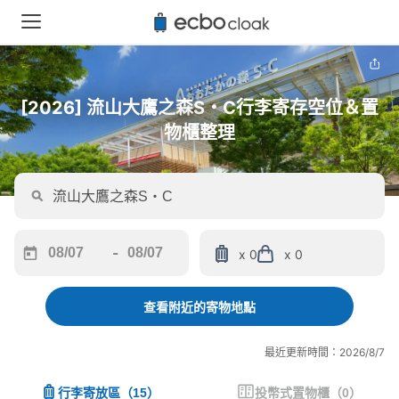
[2026] 流山大鷹之森S・C行李寄存空位＆置
物櫃整理
-
x 0
x 0
Navigate
Navigate
forward
backward
to
to
查看附近的寄物地點
interact
interact
with
with
最近更新時間：2026/8/7
the
the
calendar
calendar
行李寄放區
（
15
）
投幣式置物櫃
（
0
）
and
and