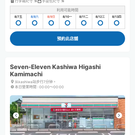
6
6
行李箱尺寸
:
手提包尺寸
:
利用可能時間
8/7
五
8/8
六
8/9
日
8/10
一
8/11
二
8/12
三
8/13
四
預約此店舖
Seven-Eleven Kashiwa Higashi
Kamimachi
从kashiwa站步行7分钟。
本日營業時間
:
00:00〜00:00