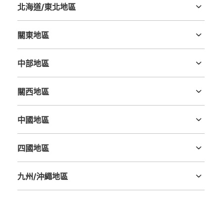
北海道/東北地區
北海道
青森縣
岩手縣
宮城縣
秋田縣
山形縣
福島縣
關東地區
茨城縣
栃木縣
群馬縣
埼玉縣
千葉縣
東京都
神奈川縣
中部地區
新潟縣
富山縣
石川縣
福井縣
山梨縣
長野縣
岐阜縣
静岡縣
愛知縣
關西地區
三重縣
滋賀縣
京都府
大阪府
兵庫縣
奈良縣
和歌山縣
中國地區
鳥取縣
島根縣
岡山縣
廣島縣
山口縣
四國地區
德島縣
香川縣
愛媛縣
高知縣
九州/沖繩地區
福岡縣
佐賀縣
長崎縣
熊本縣
大分縣
宮崎縣
鹿児島縣
沖縄縣