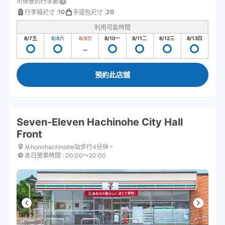
可保管的行李數
10
20
行李箱尺寸
:
手提包尺寸
:
利用可能時間
8/7
五
8/8
六
8/9
日
8/10
一
8/11
二
8/12
三
8/13
四
預約此店舖
Seven-Eleven Hachinohe City Hall
Front
从honnhachinohe站步行4分钟。
本日營業時間
:
00:00〜20:00