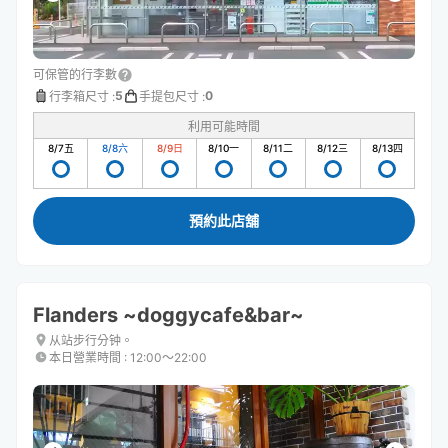
可保管的行李數
5
0
行李箱尺寸
:
手提包尺寸
:
利用可能時間
8/7
五
8/8
六
8/9
日
8/10
一
8/11
二
8/12
三
8/13
四
預約此店舖
Flanders ~doggycafe&bar~
从站步行分钟。
本日營業時間
:
12:00〜22:00