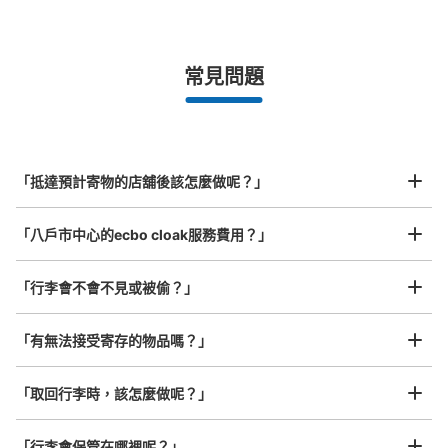
手提包尺寸
¥500
/
日
最長邊未滿45cm的行李（小型背包、手提包、手提行李
常見問題
等）
事先用手機預約

全國有1,000家以上合作店鋪
指定的日期和時間
北起北海道，南至沖繩，以都市為中心，全國皆可使用此服務。
行李箱尺寸
¥800
「抵達預計寄物的店舖後該怎麼做呢？」
/
日
最長邊45cm以上的行李（行李箱、樂器、嬰兒車等）
「八戶市中心的ecbo cloak服務費用？」
「行李會不會不見或被偷？」
許多地點佳/條件優的店鋪
工作人員拍完行李照片後

「有無法接受寄存的物品嗎？」
我們與許多地點方便的車站內店舖以及24小時營業的店鋪合作。
即完成寄存手續
「取回行李時，該怎麼做呢？」
「行李會保管在哪裡呢？」