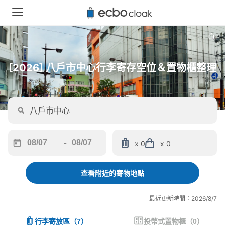
[2026] 八戶市中心行李寄存空位＆置物櫃整理
-
x 0
x 0
Navigate
Navigate
forward
backward
to
to
查看附近的寄物地點
interact
interact
with
with
最近更新時間：2026/8/7
the
the
calendar
calendar
行李寄放區
（
7
）
投幣式置物櫃
（
0
）
and
and