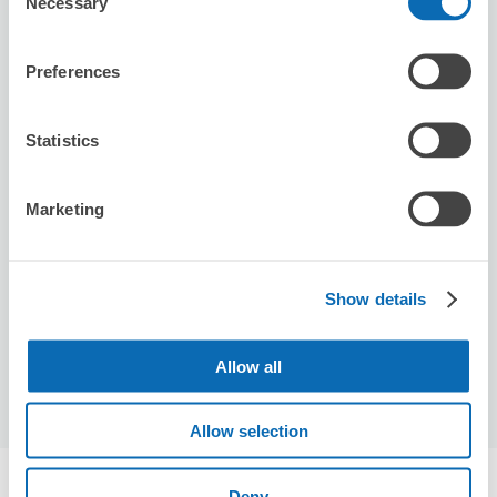
Necessary
Selection
Preferences
Statistics
可保管的行李數
Marketing
2
0
行李箱尺寸
:
手提包尺寸
:
利用可能時間
8/7
五
8/8
六
8/9
日
8/10
一
8/11
二
8/12
三
8/13
四
Show details
預約此店舖
Allow all
Allow selection
八戶市中心附近推薦的寄物櫃
Deny