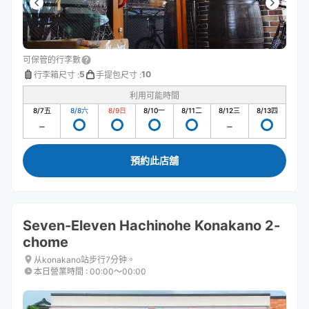
可保管的行李數
5
10
行李箱尺寸
:
手提包尺寸
:
利用可能時間
8/7
五
8/8
六
8/9
日
8/10
一
8/11
二
8/12
三
8/13
四
預約此店舖
Seven-Eleven Hachinohe Konakano 2-
chome
从konakano站步行7分钟。
本日營業時間
:
00:00〜00:00