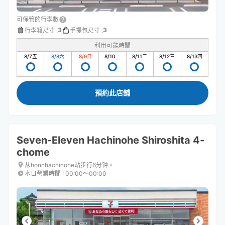
可保管的行李數
3
3
行李箱尺寸
:
手提包尺寸
:
利用可能時間
8/7
五
8/8
六
8/9
日
8/10
一
8/11
二
8/12
三
8/13
四
預約此店舖
Seven-Eleven Hachinohe Shiroshita 4-
chome
从honnhachinohe站步行6分钟。
本日營業時間
:
00:00〜00:00