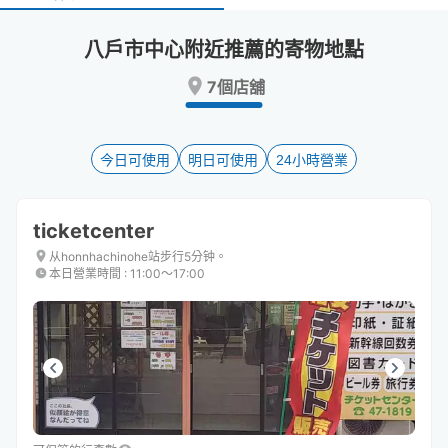
select
select
a
a
八戶市中心附近推薦的寄物地點
date.
date.
Press
Press
7個店舖
the
the
question
question
mark
mark
key
key
今日可使用
明日可使用
24小時營業
to
to
get
get
the
the
ticketcenter
keyboard
keyboard
shortcuts
shortcuts
从honnhachinohe站步行5分钟。
本日營業時間
:
11:00〜17:00
for
for
changing
changing
dates.
dates.