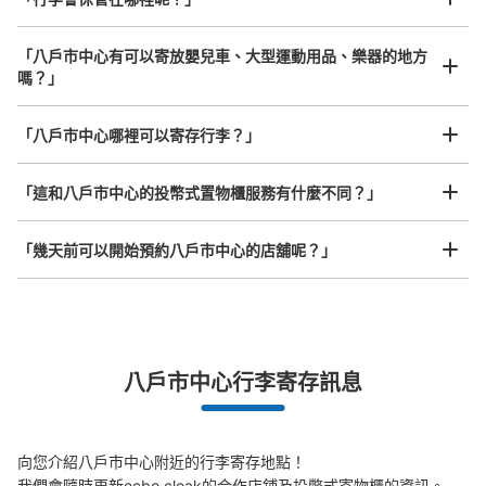
「八戶市中心有可以寄放嬰兒車、大型運動用品、樂器的地方
嗎？」
任何尺寸的行李都OK
「八戶市中心哪裡可以寄存行李？」
放下行李，愉快度過一整天！
樂器、嬰兒車、腳踏車等，只要是1個人能搬運的行李尺寸就OK
「這和八戶市中心的投幣式置物櫃服務有什麼不同？」
「幾天前可以開始預約八戶市中心的店舖呢？」
突發狀況下的安心理賠
八戶市中心行李寄存訊息
發生行李破損、被偷等狀況時安心有保障
向您介紹八戶市中心附近的行李寄存地點！

我們會隨時更新ecbo cloak的合作店鋪及投幣式寄物櫃的資訊。
