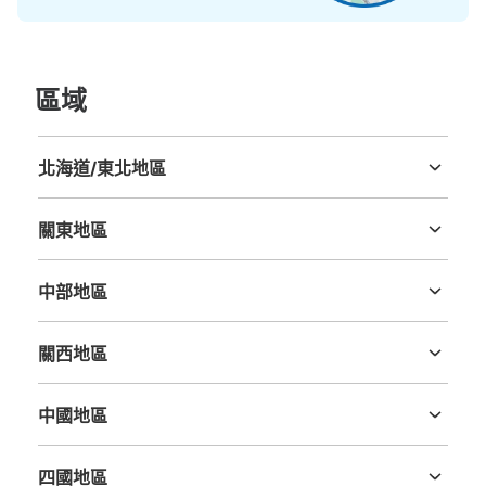
區域
北海道/東北地區
北海道
青森縣
岩手縣
宮城縣
秋田縣
山形縣
福島縣
關東地區
茨城縣
栃木縣
群馬縣
埼玉縣
千葉縣
東京都
神奈川縣
中部地區
新潟縣
富山縣
石川縣
福井縣
山梨縣
長野縣
岐阜縣
静岡縣
愛知縣
關西地區
三重縣
滋賀縣
京都府
大阪府
兵庫縣
奈良縣
和歌山縣
中國地區
鳥取縣
島根縣
岡山縣
廣島縣
山口縣
四國地區