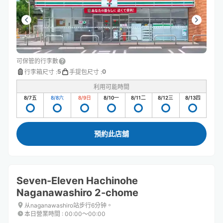
可保管的行李數
5
0
行李箱尺寸
:
手提包尺寸
:
利用可能時間
8/7
五
8/8
六
8/9
日
8/10
一
8/11
二
8/12
三
8/13
四
預約此店舖
Seven-Eleven Hachinohe
Naganawashiro 2-chome
从naganawashiro站步行6分钟。
本日營業時間
:
00:00〜00:00