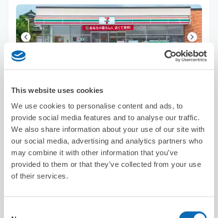
可保管的行李數
2
0
行李箱尺寸
:
手提包尺寸
:
This website uses cookies
利用可能時間
We use cookies to personalise content and ads, to
8/7
五
8/8
六
8/9
日
8/10
一
8/11
二
8/12
三
8/13
四
provide social media features and to analyse our traffic.
We also share information about your use of our site with
our social media, advertising and analytics partners who
預約此店舖
may combine it with other information that you’ve
provided to them or that they’ve collected from your use
of their services.
Seven-Eleven Hachinohe Ichibamachi
从Hachinohe站步行5分钟。
Consent
本日營業時間
:
07:00〜17:00