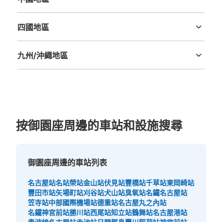
从地下鉄東山線、鶴舞線 伏見駅站步行1分钟。
鳥取縣
島根縣
岡山縣
廣島縣
山口縣
本日營業時間
:
05:40
〜
00:10
四國地區
１番出口、10番出口が近い。大型のスーツケースはロッカ
德島縣
香川縣
愛媛縣
高知縣
ーに入らない。使用期間は、開始日から3日以内。深夜1時
で日数切り替え。使用できる硬貨は100円玉のみ。施錠
九州/沖繩地區
は、鍵式。
福岡縣
佐賀縣
長崎縣
熊本縣
大分縣
宮崎縣
鹿児島縣
沖縄縣
按御園座周邊的車站和設施搜尋
御園座周邊的車站列表
可保管的行李數
中等的
:
3
/
¥500
小的
:
5
/
¥300
名古屋站
名站
榮站
金山站
伏見站
豐橋站
千草站
東岡崎站
付款方式
豐田市站
矢場町站
刈谷站
犬山站
臭氧站
名鐵名古屋站
現金
笠寺站
中部國際機場站
德重站
名古屋丸之內站
名鐵神宮前站
勝川站
西尾站
知立站
鶴舞站
名古屋港站
查看此投幣式儲物櫃的位置