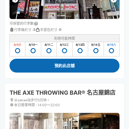
可保管的行李數
3
0
行李箱尺寸
:
手提包尺寸
:
利用可能時間
8/9
日
8/10
一
8/11
二
8/12
三
8/13
四
8/14
五
8/15
六
預約此店舖
THE AXE THROWING BAR®︎ 名古屋錦店
从sakae站步行5分钟。
本日營業時間
:
14:00〜22:00