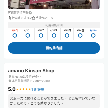
可保管的行李數
50
0
行李箱尺寸
:
手提包尺寸
:
利用可能時間
8/9
日
8/10
一
8/11
二
8/12
三
8/13
四
8/14
五
8/15
六
預約此店舖
amano Kinsan Shop
从sakae站步行1分钟。
本日營業時間
:
17:30〜22:00
5.0
1 則評論
★
★
★
★
★
★
★
★
★
★
スムーズに預けることができました。 どこも空いていな
かったので、とても助かりました。