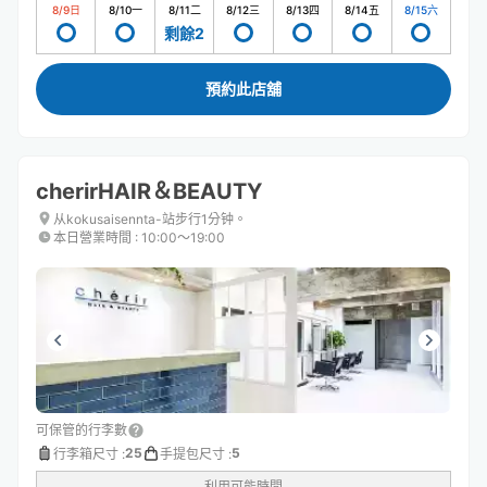
8/9
日
8/10
一
8/11
二
8/12
三
8/13
四
8/14
五
8/15
六
剩餘2
預約此店舖
cherirHAIR＆BEAUTY
从kokusaisennta-站步行1分钟。
本日營業時間
:
10:00〜19:00
可保管的行李數
25
5
行李箱尺寸
:
手提包尺寸
:
利用可能時間