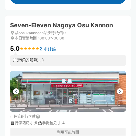
Seven-Eleven Nagoya Osu Kannon
从oosukannnonn站步行1分钟。
本日營業時間
:
00:00〜00:00
5.0
2 則評論
★
★
★
★
★
★
★
★
★
★
非常好的服務：）
可保管的行李數
5
4
行李箱尺寸
:
手提包尺寸
:
利用可能時間