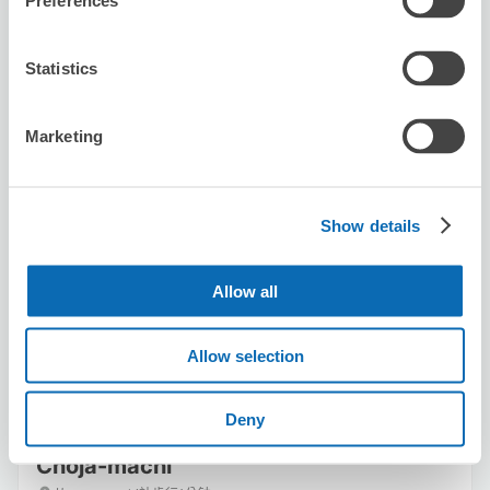
Preferences
Statistics
Marketing
可保管的行李數
5
10
行李箱尺寸
:
手提包尺寸
:
Show details
利用可能時間
8/9
日
8/10
一
8/11
二
8/12
三
8/13
四
8/14
五
8/15
六
Allow all
預約此店舖
Allow selection
Deny
Seven-Eleven Nagoya Sakuradori
Choja-machi