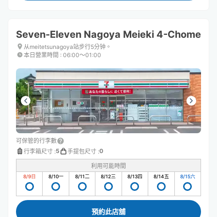
Seven-Eleven Nagoya Meieki 4-Chome
从meitetsunagoya站步行5分钟。
本日營業時間
:
06:00〜01:00
可保管的行李數
5
0
行李箱尺寸
:
手提包尺寸
:
利用可能時間
8/9
日
8/10
一
8/11
二
8/12
三
8/13
四
8/14
五
8/15
六
預約此店舖