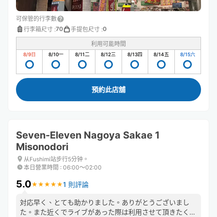
可保管的行李數
70
0
行李箱尺寸
:
手提包尺寸
:
利用可能時間
8/9
日
8/10
一
8/11
二
8/12
三
8/13
四
8/14
五
8/15
六
預約此店舖
Seven-Eleven Nagoya Sakae 1
Misonodori
从Fushimi站步行5分钟。
本日營業時間
:
06:00〜02:00
5.0
1 則評論
★
★
★
★
★
★
★
★
★
★
対応早く、とても助かりました。ありがとうございまし
た。また近くでライブがあった際は利用させて頂きたく思