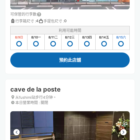
可保管的行李數
4
0
行李箱尺寸
:
手提包尺寸
:
利用可能時間
8/9
日
8/10
一
8/11
二
8/12
三
8/13
四
8/14
五
8/15
六
預約此店舖
cave de la poste
从fushimi站步行4分钟。
本日營業時間
:
關閉