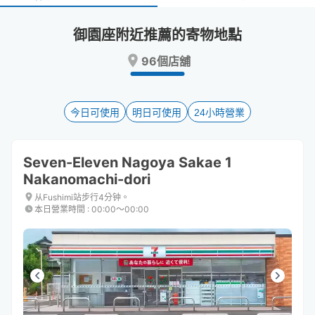
select
select
a
a
御園座附近推薦的寄物地點
date.
date.
Press
Press
96個店舖
the
the
question
question
mark
mark
key
key
今日可使用
明日可使用
24小時營業
to
to
get
get
the
the
Seven-Eleven Nagoya Sakae 1
keyboard
keyboard
Nakanomachi-dori
shortcuts
shortcuts
for
for
从Fushimi站步行4分钟。
changing
changing
本日營業時間
:
00:00〜00:00
dates.
dates.