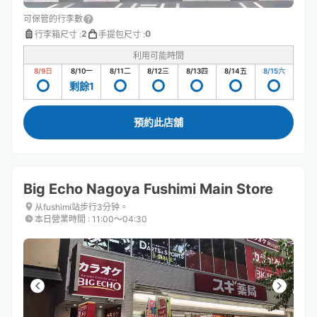
可保管的行李數
2
0
行李箱尺寸
:
手提包尺寸
:
利用可能時間
8/9
日
8/10
一
8/11
二
8/12
三
8/13
四
8/14
五
8/15
六
剩餘1
預約此店舖
Big Echo Nagoya Fushimi Main Store
从fushimi站步行3分钟。
本日營業時間
:
11:00〜04:30