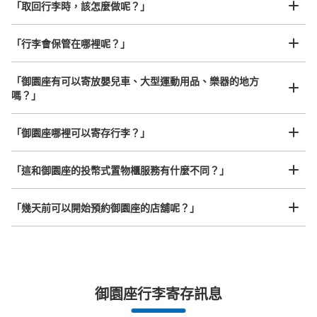
「取回行李時，該怎麼做呢？」
「行李會保管在哪裡呢？」
可保管的行李數
大的
:
2
/
¥600
中等的
:
8
/
¥500
小的
:
4
/
¥300
付款方式
「御園座有可以寄放嬰兒車、大型運動用品、樂器的地方
現金
嗎？」
查看此投幣式儲物櫃的位置
任何尺寸的行李都OK
「御園座哪裡可以寄存行李？」
放下行李，愉快度過一整天！
樂器、嬰兒車、腳踏車等，只要是1個人能搬運的行李尺寸就OK
「這和御園座的投幣式置物櫃服務有什麼不同？」
地下鉄伏見駅中改札口前コインロッカー
从地下鉄伏見駅站步行1分钟。
「幾天前可以開始預約御園座的店舖呢？」
本日營業時間
:
05:40
〜
00:20
・中改札口を出て左側のフロアガイドの裏側に設置 ・柱
で隠れてるので注意、自動販売機の正面にあります ・現
金、IC、千円札可
突發狀況下的安心理賠
御園座行李寄存訊息
發生行李破損、被偷等狀況時安心有保障