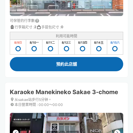
可保管的行李數
2
0
行李箱尺寸
:
手提包尺寸
:
利用可能時間
8/9
日
8/10
一
8/11
二
8/12
三
8/13
四
8/14
五
8/15
六
預約此店舖
Karaoke Manekineko Sakae 3-chome
从sakae站步行5分钟。
本日營業時間
:
00:00〜00:00