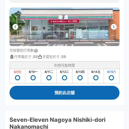
います。
可保管的行李數
20
20
行李箱尺寸
:
手提包尺寸
:
利用可能時間
8/9
日
8/10
一
8/11
二
8/12
三
8/13
四
8/14
五
8/15
六
預約此店舖
Seven-Eleven Nagoya Nishiki-dori
Nakanomachi