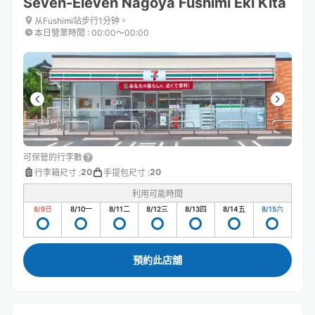
Seven-Eleven Nagoya Fushimi Eki Kita
从Fushimi站步行1分钟。
本日營業時間
:
00:00〜00:00
可保管的行李數
20
20
行李箱尺寸
:
手提包尺寸
:
利用可能時間
8/9
日
8/10
一
8/11
二
8/12
三
8/13
四
8/14
五
8/15
六
預約此店舖