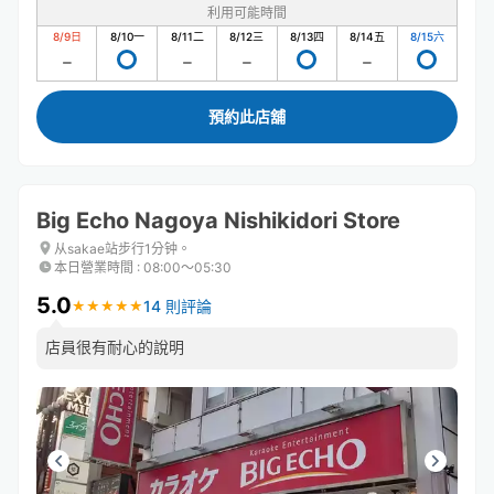
利用可能時間
8/9
日
8/10
一
8/11
二
8/12
三
8/13
四
8/14
五
8/15
六
預約此店舖
Big Echo Nagoya Nishikidori Store
从sakae站步行1分钟。
本日營業時間
:
08:00〜05:30
5.0
14 則評論
★
★
★
★
★
★
★
★
★
★
店員很有耐心的說明