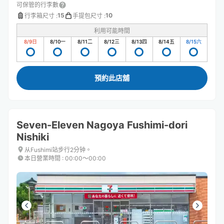
可保管的行李數
15
10
行李箱尺寸
:
手提包尺寸
:
利用可能時間
8/9
日
8/10
一
8/11
二
8/12
三
8/13
四
8/14
五
8/15
六
預約此店舖
Seven-Eleven Nagoya Fushimi-dori
Nishiki
从Fushimi站步行2分钟。
本日營業時間
:
00:00〜00:00