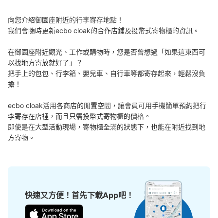
向您介紹御園座附近的行李寄存地點！

我們會隨時更新ecbo cloak的合作店鋪及投幣式寄物櫃的資訊。

在御園座附近觀光、工作或購物時，您是否曾想過「如果這東西可
以找地方寄放就好了」？

把手上的包包、行李箱、嬰兒車、自行車等都寄存起來，輕鬆沒負
可保管的行李數
擔！

大的
:
2
/
¥600
中等的
:
8
/
¥500
小的
:
4
/
¥300
付款方式
現金, ICカード
ecbo cloak活用各商店的閒置空間，讓會員可用手機簡單預約把行
李寄存在店裡，而且只需投幣式寄物櫃的價格。

查看此投幣式儲物櫃的位置
即使是在大型活動現場，寄物櫃全滿的狀態下，也能在附近找到地
方寄物。
地下鉄伏見駅南改札口付近コインロッカー
从東山線・鶴舞線 地下鉄伏見駅站步行1分钟。
本日營業時間
:
05:40
〜
00:10
快速又方便！首先下載App吧！
硬貨100円玉のみ使用可。南改札口は鶴舞線乗り換え方
面。目印はスターバックスで隠れているので、わかりにく