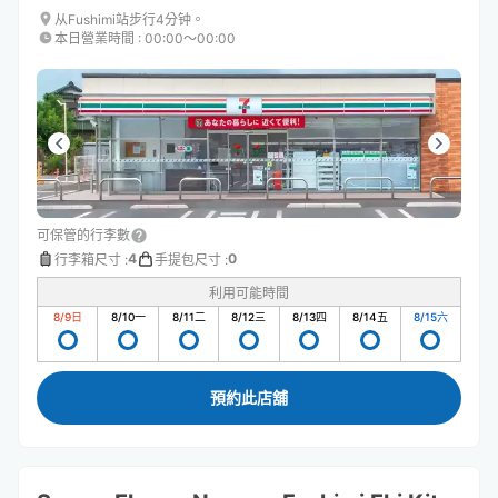
从Fushimi站步行4分钟。
本日營業時間
:
00:00〜00:00
可保管的行李數
4
0
行李箱尺寸
:
手提包尺寸
:
利用可能時間
8/9
日
8/10
一
8/11
二
8/12
三
8/13
四
8/14
五
8/15
六
預約此店舖