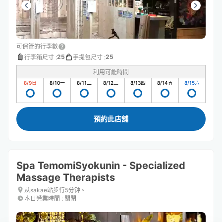
可保管的行李數
25
25
行李箱尺寸
:
手提包尺寸
:
利用可能時間
8/9
日
8/10
一
8/11
二
8/12
三
8/13
四
8/14
五
8/15
六
預約此店舖
Spa TemomiSyokunin - Specialized
Massage Therapists
从sakae站步行5分钟。
本日營業時間
:
關閉