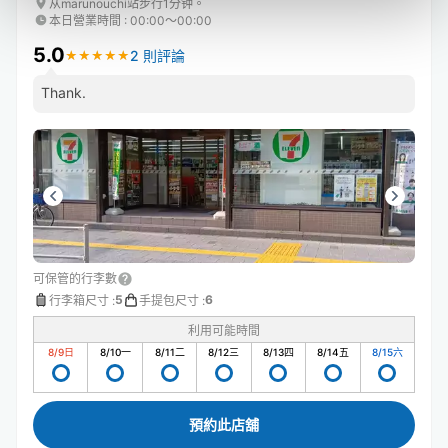
从marunouchi站步行1分钟。
本日營業時間
:
00:00〜00:00
5.0
2 則評論
★
★
★
★
★
★
★
★
★
★
Thank.
可保管的行李數
5
6
行李箱尺寸
:
手提包尺寸
:
利用可能時間
8/9
日
8/10
一
8/11
二
8/12
三
8/13
四
8/14
五
8/15
六
預約此店舖