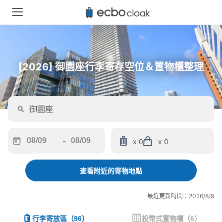
[2026] 御園座行李寄存空位＆置物櫃整理
-
x 0
x 0
Navigate
Navigate
forward
backward
to
to
查看附近的寄物地點
interact
interact
with
with
最近更新時間：2026/8/9
the
the
calendar
calendar
行李寄放區
（
96
）
投幣式置物櫃
（
6
）
and
and