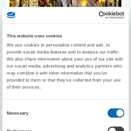
This website uses cookies
可保管的行李數
10
10
行李箱尺寸
:
手提包尺寸
:
We use cookies to personalise content and ads, to
provide social media features and to analyse our traffic.
利用可能時間
We also share information about your use of our site with
8/9
日
8/10
一
8/11
二
8/12
三
8/13
四
8/14
五
8/15
六
our social media, advertising and analytics partners who
may combine it with other information that you’ve
預約此店舖
provided to them or that they’ve collected from your use
of their services.
Seven-Eleven Nagoya Nadia Park
Consent
Necessary
Front
Selection
从yabachou站步行5分钟。
本日營業時間
:
00:00〜00:00