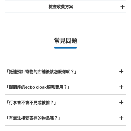
檢查收費方案
手提包尺寸
¥500
/
日
最長邊未滿45cm的行李（小型背包、手提包、手提行李
常見問題
等）
事先用手機預約

全國有1,000家以上合作店鋪
指定的日期和時間
伏見駅鶴舞線南改札口前コインロッカー
北起北海道，南至沖繩，以都市為中心，全國皆可使用此服務。
从伏見駅鶴舞線南改札口站步行1分钟。
行李箱尺寸
本日營業時間
:
05:40
〜
00:20
¥800
「抵達預計寄物的店舖後該怎麼做呢？」
/
日
・鶴舞線南改札口を出て左側に周辺案内図があるので、そ
の左側に設置 ・周辺の証明写真機が目印
最長邊45cm以上的行李（行李箱、樂器、嬰兒車等）
「御園座的ecbo cloak服務費用？」
「行李會不會不見或被偷？」
許多地點佳/條件優的店鋪
工作人員拍完行李照片後

「有無法接受寄存的物品嗎？」
我們與許多地點方便的車站內店舖以及24小時營業的店鋪合作。
即完成寄存手續