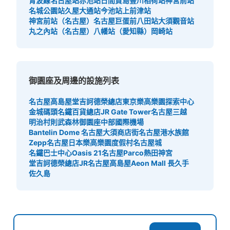
青波線名古屋站
赤池站
日間賀島
豐川稻荷站
神宮前站
名城公園站
久屋大通站
今池站
上前津站
神宮前站（名古屋）
名古屋巨蛋前八田站
大須觀音站
丸之內站（名古屋）
八幡站（愛知縣）
岡崎站
地下鉄伏見駅中央改札口外コインロッカー
从地下鉄伏見駅站步行1分钟。
本日營業時間
:
05:40
〜
00:10
名古屋市科学館、御園座、名古屋市美術館の際にオスス
御園座及周邊的設施列表
メ。使用できる硬貨は100円玉、500円玉、1000円札。現
金は利用証明書の番号が必須。使用開始日から3日以内。
名古屋高島屋
堂吉訶德榮總店
東京樂高樂園探索中心
深夜1時で日数切り替え。
金城碼頭
名鐵百貨總店
JR Gate Tower
名古屋三越
明治村
則武森林
御園座
中部國際機場
Bantelin Dome 名古屋
大須商店街
名古屋港水族館
Zepp名古屋
日本樂高樂園度假村
名古屋城
名鐵巴士中心
Oasis 21
名古屋Parco
熱田神宮
堂吉訶德榮總店
JR名古屋高島屋
Aeon Mall 長久手
佐久島
可保管的行李數
大的
:
2
/
¥600
中等的
:
8
/
¥500
小的
:
2
/
¥300