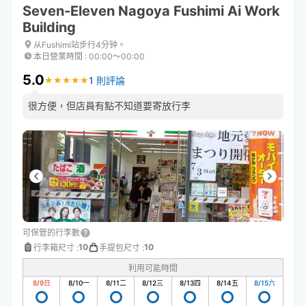
Seven-Eleven Nagoya Fushimi Ai Work
Building
从Fushimi站步行4分钟。
本日營業時間
:
00:00〜00:00
5.0
1 則評論
★
★
★
★
★
★
★
★
★
★
很方便，但店員有點不知道要寄放行李
可保管的行李數
10
10
行李箱尺寸
:
手提包尺寸
:
利用可能時間
8/9
日
8/10
一
8/11
二
8/12
三
8/13
四
8/14
五
8/15
六