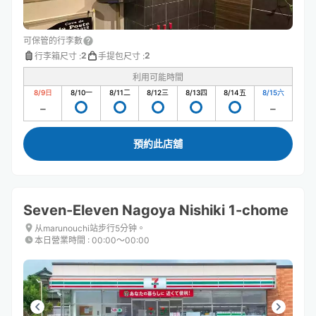
可保管的行李數
2
2
行李箱尺寸
:
手提包尺寸
:
利用可能時間
8/9
日
8/10
一
8/11
二
8/12
三
8/13
四
8/14
五
8/15
六
預約此店舖
Seven-Eleven Nagoya Nishiki 1-chome
从marunouchi站步行5分钟。
本日營業時間
:
00:00〜00:00