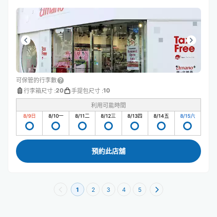
可保管的行李數
20
10
行李箱尺寸
:
手提包尺寸
:
利用可能時間
8/9
日
8/10
一
8/11
二
8/12
三
8/13
四
8/14
五
8/15
六
預約此店舖
1
2
3
4
5