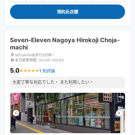
預約此店舖
Seven-Eleven Nagoya Hirokoji Choja-
machi
从Fushimi站步行5分钟。
本日營業時間
:
00:00〜00:00
5.0
1 則評論
★
★
★
★
★
★
★
★
★
★
大変丁寧な対応でした。 また利用したい。