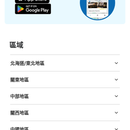
い。施錠はカギ式。
區域
北海道/東北地區
北海道
青森縣
岩手縣
宮城縣
秋田縣
山形縣
福島縣
可保管的行李數
大的
:
6
/
¥600
中等的
:
8
/
¥500
小的
:
14
/
¥300
關東地區
付款方式
茨城縣
栃木縣
群馬縣
埼玉縣
千葉縣
東京都
神奈川縣
現金
中部地區
查看此投幣式儲物櫃的位置
新潟縣
富山縣
石川縣
福井縣
山梨縣
長野縣
岐阜縣
静岡縣
愛知縣
關西地區
三重縣
滋賀縣
京都府
大阪府
兵庫縣
奈良縣
和歌山縣
地下鉄伏見駅北改札口付近コインロッカー
中國地區