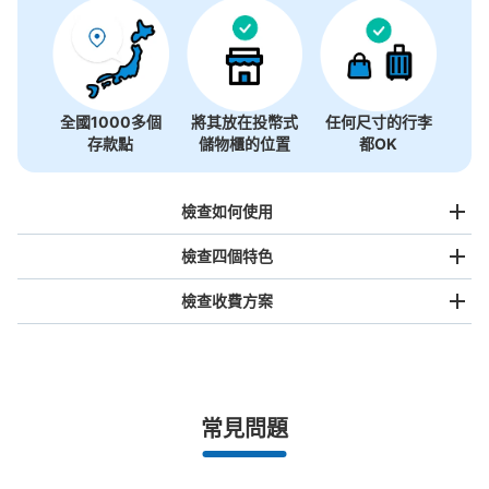
全國1000多個
將其放在投幣式
任何尺寸的行李
存款點
儲物櫃的位置
都OK
檢查如何使用
檢查四個特色
檢查收費方案
手提包尺寸
¥500
/
日
最長邊未滿45cm的行李（小型背包、手提包、手提行李
常見問題
等）
事先用手機預約

全國有1,000家以上合作店鋪
指定的日期和時間
地下鉄赤池駅改札口外コインロッカー
北起北海道，南至沖繩，以都市為中心，全國皆可使用此服務。