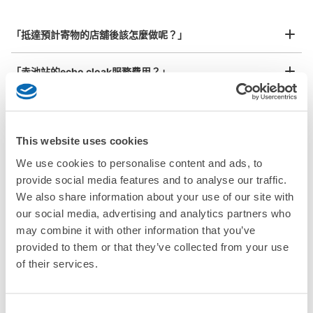
从地下鉄赤池 鶴舞線站步行1分钟。
行李箱尺寸
本日營業時間
:
06:00
〜
00:10
¥800
「抵達預計寄物的店舖後該怎麼做呢？」
/
日
カギ式。コインロッカーの場所は、地下鉄改札口すぐ、１
番出口のすぐ。当日利用から3日以内。夜中1時で日数切り
最長邊45cm以上的行李（行李箱、樂器、嬰兒車等）
「赤池站的ecbo cloak服務費用？」
替え。使用できる硬貨は、100円玉のみ。
「行李會不會不見或被偷？」
許多地點佳/條件優的店鋪
工作人員拍完行李照片後

This website uses cookies
「有無法接受寄存的物品嗎？」
我們與許多地點方便的車站內店舖以及24小時營業的店鋪合作。
即完成寄存手續
We use cookies to personalise content and ads, to
provide social media features and to analyse our traffic.
「取回行李時，該怎麼做呢？」
We also share information about your use of our site with
our social media, advertising and analytics partners who
「行李會保管在哪裡呢？」
may combine it with other information that you’ve
可保管的行李數
provided to them or that they’ve collected from your use
中等的
:
3
/
¥500
小的
:
10
/
¥300
「赤池站有可以寄放嬰兒車、大型運動用品、樂器的地方
of their services.
付款方式
嗎？」
現金
任何尺寸的行李都OK
查看此投幣式儲物櫃的位置
「赤池站哪裡可以寄存行李？」
Consent
放下行李，愉快度過一整天！
樂器、嬰兒車、腳踏車等，只要是1個人能搬運的行李尺寸就OK