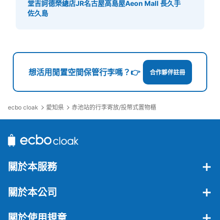
堂吉訶德榮總店
JR名古屋高島屋
Aeon Mall 長久手
佐久島
想活用閒置空間保管行李嗎？👉
合作夥伴註冊
ecbo cloak
愛知県
赤池站的行李寄放/投幣式置物櫃
關於本服務
關於本公司
關於使用規章