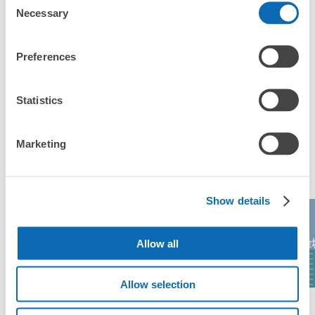
Necessary
Selection
「這和赤池站的投幣式置物櫃服務有什麼不同？」
Preferences
「幾天前可以開始預約赤池站的店舖呢？」
Statistics
突發狀況下的安心理賠
Marketing
東京都最多人寄物的地區
發生行李破損、被偷等狀況時安心有保障
Show details
東京樂高樂園探
Allow all
名古屋高島屋
堂吉訶德榮總店
金
索中心
Allow selection
查看區域一覽