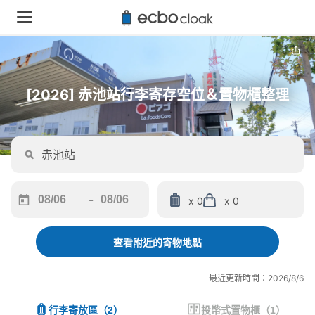
[2026] 赤池站行李寄存空位＆置物櫃整理
-
x 0
x 0
Navigate
Navigate
forward
backward
to
to
查看附近的寄物地點
interact
interact
with
with
最近更新時間：2026/8/6
the
the
calendar
calendar
行李寄放區
（
2
）
投幣式置物櫃
（
1
）
and
and