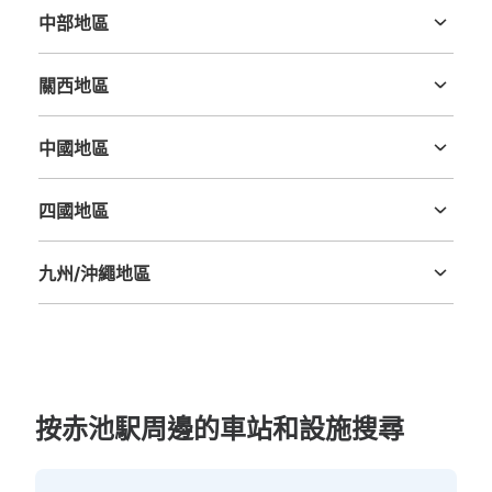
中部地區
新潟縣
富山縣
石川縣
福井縣
山梨縣
長野縣
岐阜縣
静岡縣
愛知縣
關西地區
三重縣
滋賀縣
京都府
大阪府
兵庫縣
奈良縣
和歌山縣
中國地區
鳥取縣
島根縣
岡山縣
廣島縣
山口縣
四國地區
德島縣
香川縣
愛媛縣
高知縣
九州/沖繩地區
福岡縣
佐賀縣
長崎縣
熊本縣
大分縣
宮崎縣
鹿児島縣
沖縄縣
按赤池駅周邊的車站和設施搜尋