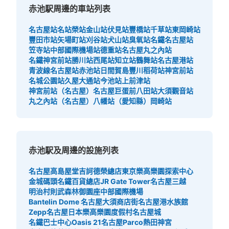
赤池駅周邊的車站列表
名古屋站
名站
榮站
金山站
伏見站
豐橋站
千草站
東岡崎站
豐田市站
矢場町站
刈谷站
犬山站
臭氧站
名鐵名古屋站
笠寺站
中部國際機場站
德重站
名古屋丸之內站
名鐵神宮前站
勝川站
西尾站
知立站
鶴舞站
名古屋港站
青波線名古屋站
赤池站
日間賀島
豐川稻荷站
神宮前站
名城公園站
久屋大通站
今池站
上前津站
神宮前站（名古屋）
名古屋巨蛋前八田站
大須觀音站
丸之內站（名古屋）
八幡站（愛知縣）
岡崎站
赤池駅及周邊的設施列表
名古屋高島屋
堂吉訶德榮總店
東京樂高樂園探索中心
金城碼頭
名鐵百貨總店
JR Gate Tower
名古屋三越
明治村
則武森林
御園座
中部國際機場
Bantelin Dome 名古屋
大須商店街
名古屋港水族館
Zepp名古屋
日本樂高樂園度假村
名古屋城
名鐵巴士中心
Oasis 21
名古屋Parco
熱田神宮