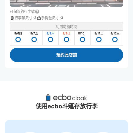
可保管的行李數
3
3
行李箱尺寸
:
手提包尺寸
:
利用可能時間
8/6
四
8/7
五
8/8
六
8/9
日
8/10
一
8/11
二
8/12
三
預約此店舖
赤池站附近推薦的寄物櫃
1個投幣式置物櫃
使用ecbo斗篷存放行李