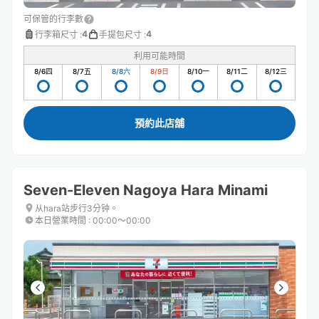
可保管的行李數
4
4
行李箱尺寸
:
手提包尺寸
:
利用可能時間
8/6
四
8/7
五
8/8
六
8/9
日
8/10
一
8/11
二
8/12
三
預約此店舖
Seven-Eleven Nagoya Hara Minami
从hara站步行3分钟。
本日營業時間
:
00:00〜00:00