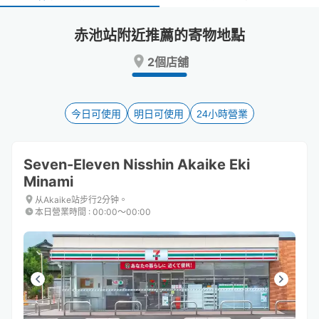
select
select
a
a
赤池站附近推薦的寄物地點
date.
date.
Press
Press
2個店舖
the
the
question
question
mark
mark
key
key
今日可使用
明日可使用
24小時營業
to
to
get
get
the
the
Seven-Eleven Nisshin Akaike Eki
keyboard
keyboard
Minami
shortcuts
shortcuts
for
for
从Akaike站步行2分钟。
changing
changing
本日營業時間
:
00:00〜00:00
dates.
dates.