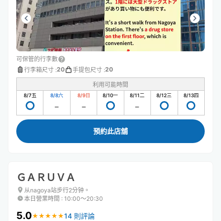
可保管的行李數
20
20
行李箱尺寸
:
手提包尺寸
:
利用可能時間
8/7
五
8/8
六
8/9
日
8/10
一
8/11
二
8/12
三
8/13
四
預約此店舖
ＧＡＲＵＶＡ
从nagoya站步行2分钟。
本日營業時間
:
10:00〜20:30
5.0
14 則評論
★
★
★
★
★
★
★
★
★
★