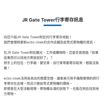
本日營業時間
:
05:50
〜
23:00
・トイレ横のバス降車所前に設置 ・JR名古屋駅桜通口の
突發狀況下的安心理賠
改札を出て左の通路を真っ直ぐ行き市バスターミナルの扉
JR Gate Tower行李寄存訊息
を入って右の通路に設置 ・現在現金(千円札可)のみ
發生行李破損、被偷等狀況時安心有保障
向您介紹JR Gate Tower附近的行李寄存地點！

我們會隨時更新ecbo cloak的合作店鋪及投幣式寄物櫃的資訊。

在JR Gate Tower附近觀光、工作或購物時，您是否曾想過「如果
這東西可以找地方寄放就好了」？

把手上的包包、行李箱、嬰兒車、自行車等都寄存起來，輕鬆沒負
擔！

可保管的行李數
ecbo cloak活用各商店的閒置空間，讓會員可用手機簡單預約把行
0
0
小的
:
25
/
¥400
李寄存在店裡，而且只需投幣式寄物櫃的價格。

付款方式
現金
即使是在大型活動現場，寄物櫃全滿的狀態下，也能在附近找到地
方寄物。
查看此投幣式儲物櫃的位置