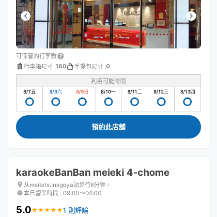
可保管的行李數
160
0
行李箱尺寸
:
手提包尺寸
:
利用可能時間
8/7
五
8/8
六
8/9
日
8/10
一
8/11
二
8/12
三
8/13
四
預約此店舖
karaokeBanBan meieki 4-chome
从meitetsunagoya站步行6分钟。
本日營業時間
:
09:00〜06:00
5.0
1 則評論
★
★
★
★
★
★
★
★
★
★