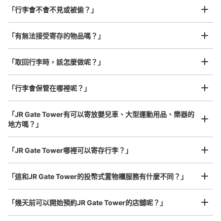
「行李會不會不見或被偷？」
許多地點佳/條件優的店鋪
工作人員拍完行李照片後

「有無法接受寄存的物品嗎？」
我們與許多地點方便的車站內店舖以及24小時營業的店鋪合作。
即完成寄存手續
「取回行李時，該怎麼做呢？」
「行李會保管在哪裡呢？」
可保管的行李數
「JR Gate Tower有可以寄放嬰兒車、大型運動用品、樂器的
大的
:
8
/
¥700
中等的
:
1
/
¥600
0
地方嗎？」
付款方式
任何尺寸的行李都OK
現金
「JR Gate Tower哪裡可以寄存行李？」
放下行李，愉快度過一整天！
樂器、嬰兒車、腳踏車等，只要是1個人能搬運的行李尺寸就OK
查看此投幣式儲物櫃的位置
「這和JR Gate Tower的投幣式置物櫃服務有什麼不同？」
「幾天前可以開始預約JR Gate Tower的店舖呢？」
市バスターミナルコインロッカー3
从名古屋市バスターミナル站步行1分钟。