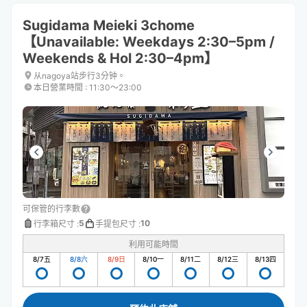
Sugidama Meieki 3chome
【Unavailable: Weekdays 2:30–5pm /
Weekends & Hol 2:30–4pm】
从nagoya站步行3分钟。
本日營業時間
:
11:30〜23:00
可保管的行李數
5
10
行李箱尺寸
:
手提包尺寸
:
利用可能時間
8/7
五
8/8
六
8/9
日
8/10
一
8/11
二
8/12
三
8/13
四