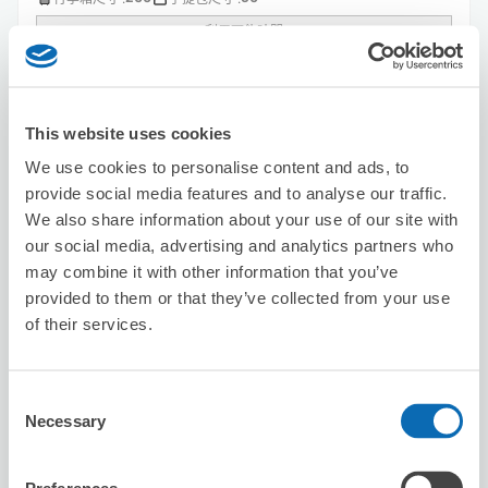
利用可能時間
8/7
五
8/8
六
8/9
日
8/10
一
8/11
二
8/12
三
8/13
四
This website uses cookies
預約此店舖
We use cookies to personalise content and ads, to
provide social media features and to analyse our traffic.
We also share information about your use of our site with
Seven-Eleven Nagoya Tsubakicho
our social media, advertising and analytics partners who
从nagoya站步行1分钟。
may combine it with other information that you’ve
本日營業時間
:
00:00〜00:00
provided to them or that they’ve collected from your use
4.7
3 則評論
★
★
★
★
★
★
★
★
★
★
of their services.
很棒的體驗
Consent
Necessary
Selection