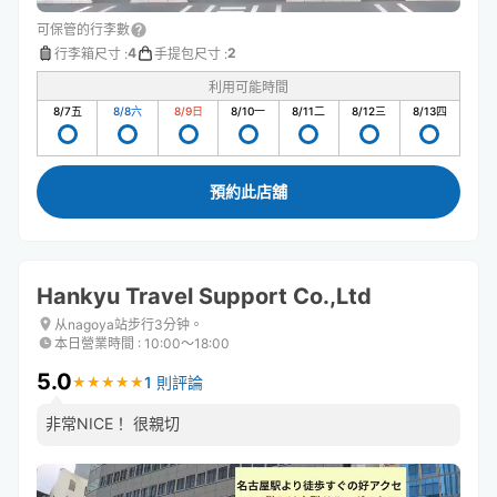
可保管的行李數
4
2
行李箱尺寸
:
手提包尺寸
:
利用可能時間
8/7
五
8/8
六
8/9
日
8/10
一
8/11
二
8/12
三
8/13
四
預約此店舖
Hankyu Travel Support Co.,Ltd
从nagoya站步行3分钟。
本日營業時間
:
10:00〜18:00
5.0
1 則評論
★
★
★
★
★
★
★
★
★
★
非常NICE！ 很親切