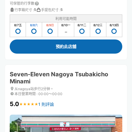
可保管的行李數
5
5
行李箱尺寸
:
手提包尺寸
:
利用可能時間
8/7
五
8/8
六
8/9
日
8/10
一
8/11
二
8/12
三
8/13
四
預約此店舖
Seven-Eleven Nagoya Tsubakicho
Minami
从nagoya站步行2分钟。
本日營業時間
:
00:00〜00:00
5.0
1 則評論
★
★
★
★
★
★
★
★
★
★