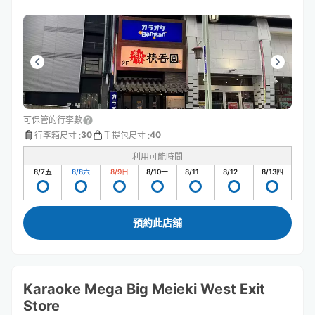
可保管的行李數
30
40
行李箱尺寸
:
手提包尺寸
:
利用可能時間
8/7
五
8/8
六
8/9
日
8/10
一
8/11
二
8/12
三
8/13
四
預約此店舖
Karaoke Mega Big Meieki West Exit
Store