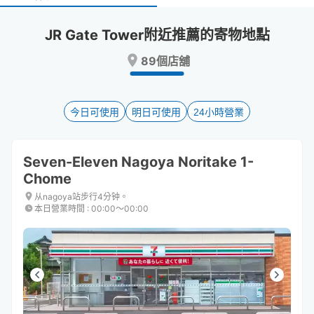
select
select
a
a
JR Gate Tower附近推薦的寄物地點
date.
date.
Press
Press
89個店舖
the
the
question
question
mark
mark
key
key
今日可使用
明日可使用
24小時營業
to
to
get
get
the
the
Seven-Eleven Nagoya Noritake 1-
keyboard
keyboard
Chome
shortcuts
shortcuts
for
for
从nagoya站步行4分钟。
changing
changing
本日營業時間
:
00:00〜00:00
dates.
dates.