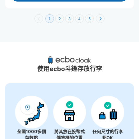
1
2
3
4
5
JR Gate Tower附近推薦的寄物櫃
54個投幣式置物櫃
使用ecbo斗篷存放行李
全國1000多個
將其放在投幣式
任何尺寸的行李
存款點
儲物櫃的位置
都OK