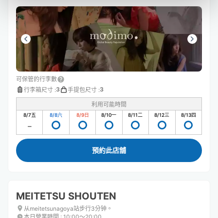
可保管的行李數
3
3
行李箱尺寸
:
手提包尺寸
:
利用可能時間
8/7
五
8/8
六
8/9
日
8/10
一
8/11
二
8/12
三
8/13
四
預約此店舖
MEITETSU SHOUTEN
从meitetsunagoya站步行3分钟。
本日營業時間
:
10:00〜20:00