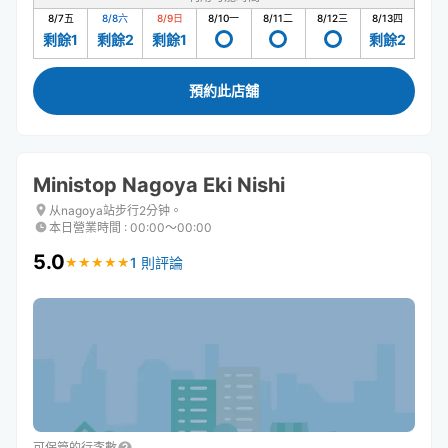
8/7
五
8/8
六
8/9
日
8/10
一
8/11
二
8/12
三
8/13
四
剩餘1
剩餘2
剩餘1
剩餘2
預約此店舖
Ministop Nagoya Eki Nishi
从nagoya站步行2分钟。
本日營業時間
:
00:00〜00:00
5.0
1 則評論
★
★
★
★
★
★
★
★
★
★
可保管的行李數