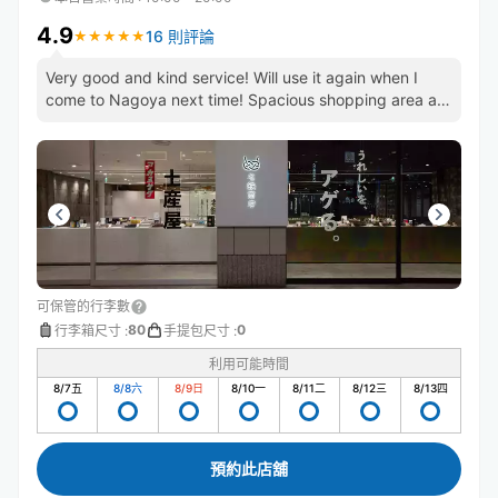
4.9
16 則評論
★
★
★
★
★
★
★
★
★
★
Very good and kind service! Will use it again when I
come to Nagoya next time! Spacious shopping area as
well.
可保管的行李數
80
0
行李箱尺寸
:
手提包尺寸
:
利用可能時間
8/7
五
8/8
六
8/9
日
8/10
一
8/11
二
8/12
三
8/13
四
預約此店舖