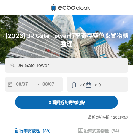
[2026] JR Gate Tower行李寄存空位＆置物櫃
整理
-
x 0
x 0
Navigate
Navigate
forward
backward
to
to
查看附近的寄物地點
interact
interact
with
with
最近更新時間：2026/8/7
the
the
calendar
calendar
行李寄放區
（
89
）
投幣式置物櫃
（
54
）
and
and