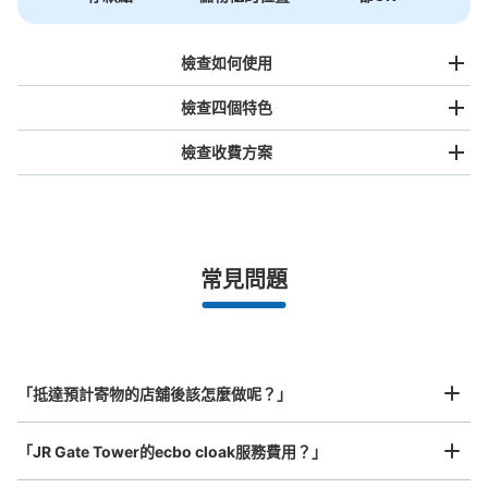
檢查如何使用
檢查四個特色
檢查收費方案
手提包尺寸
¥500
/
日
最長邊未滿45cm的行李（小型背包、手提包、手提行李
常見問題
等）
事先用手機預約

全國有1,000家以上合作店鋪
指定的日期和時間
地下鉄名古屋駅桜通線西改札口通路コイン
北起北海道，南至沖繩，以都市為中心，全國皆可使用此服務。
ロッカー
行李箱尺寸
¥800
从地下鉄名古屋駅桜通線西改札口站步行1分钟。
「抵達預計寄物的店舖後該怎麼做呢？」
/
日
本日營業時間
:
05:30
〜
00:20
最長邊45cm以上的行李（行李箱、樂器、嬰兒車等）
・桜通線ホームから西改札口行きのエレベーターで上がり
「JR Gate Tower的ecbo cloak服務費用？」
そのまま真っ直ぐ西改札口を出て二段階左折した通路に設
置 ・自販機が目印