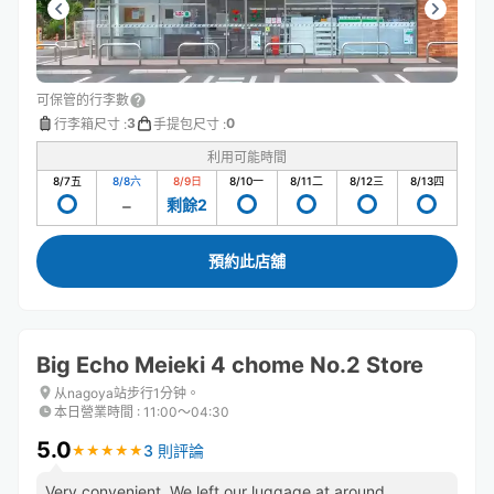
可保管的行李數
3
0
行李箱尺寸
:
手提包尺寸
:
利用可能時間
8/7
五
8/8
六
8/9
日
8/10
一
8/11
二
8/12
三
8/13
四
剩餘2
預約此店舖
Big Echo Meieki 4 chome No.2 Store
从nagoya站步行1分钟。
本日營業時間
:
11:00〜04:30
5.0
3 則評論
★
★
★
★
★
★
★
★
★
★
Very convenient. We left our luggage at around