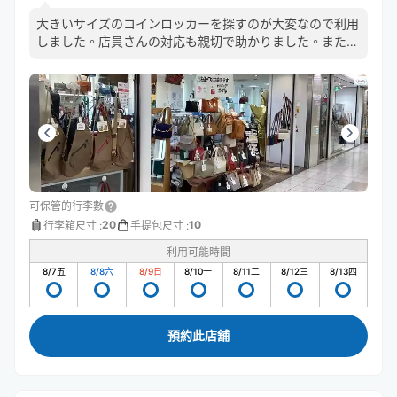
大きいサイズのコインロッカーを探すのが大変なので利用
しました。店員さんの対応も親切で助かりました。また利
用したいです。
可保管的行李數
20
10
行李箱尺寸
:
手提包尺寸
:
利用可能時間
8/7
五
8/8
六
8/9
日
8/10
一
8/11
二
8/12
三
8/13
四
預約此店舖