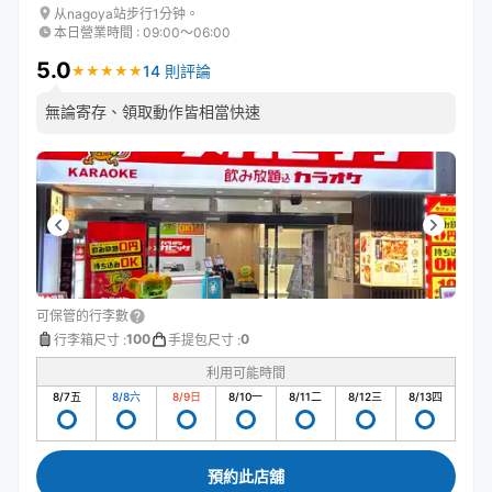
从nagoya站步行1分钟。
本日營業時間
:
09:00〜06:00
5.0
14 則評論
★
★
★
★
★
★
★
★
★
★
無論寄存、領取動作皆相當快速
可保管的行李數
100
0
行李箱尺寸
:
手提包尺寸
:
利用可能時間
8/7
五
8/8
六
8/9
日
8/10
一
8/11
二
8/12
三
8/13
四
預約此店舖