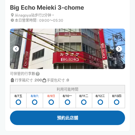
Big Echo Meieki 3-chome
从nagoya站步行2分钟。
本日營業時間
:
09:00〜05:30
可保管的行李數
200
0
行李箱尺寸
:
手提包尺寸
:
利用可能時間
8/7
五
8/8
六
8/9
日
8/10
一
8/11
二
8/12
三
8/13
四
預約此店舖