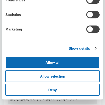
Preferences
Statistics
可保管的行李數
3
0
行李箱尺寸
:
手提包尺寸
:
利用可能時間
Marketing
8/7
五
8/8
六
8/9
日
8/10
一
8/11
二
8/12
三
8/13
四
剩餘1
剩餘1
Show details
預約此店舖
Allow all
modimo.
Allow selection
从nagoya站步行1分钟。
本日營業時間
:
10:00〜21:00
Deny
5.0
1 則評論
★
★
★
★
★
★
★
★
★
★
快く荷物を預かっていただけてよかったです。