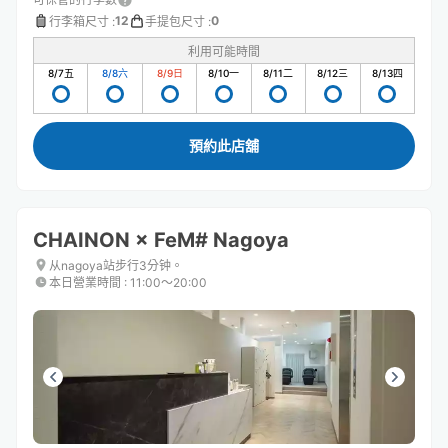
12
0
行李箱尺寸
:
手提包尺寸
:
利用可能時間
8/7
五
8/8
六
8/9
日
8/10
一
8/11
二
8/12
三
8/13
四
預約此店舖
CHAINON × FeM# Nagoya
从nagoya站步行3分钟。
本日營業時間
:
11:00〜20:00