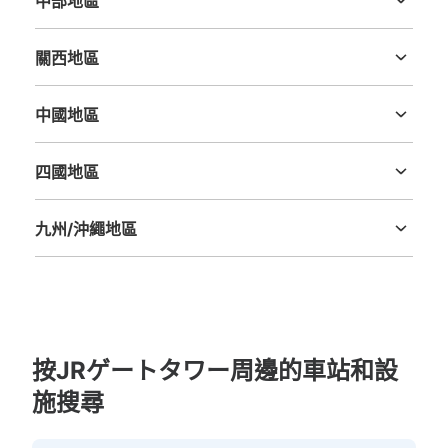
中部地區
現金
新潟縣
富山縣
石川縣
福井縣
山梨縣
長野縣
岐阜縣
静岡縣
愛知縣
查看此投幣式儲物櫃的位置
關西地區
三重縣
滋賀縣
京都府
大阪府
兵庫縣
奈良縣
和歌山縣
中國地區
鳥取縣
島根縣
岡山縣
廣島縣
山口縣
名古屋市バスターミナル付近宝くじ横コイ
ンロッカー2
四國地區
德島縣
香川縣
愛媛縣
高知縣
从JR線のりば桜通口改札站步行2分钟。
本日營業時間
:
05:30
〜
00:20
九州/沖繩地區
・JR線のりば桜通口改札を出て左ずっと真っ直ぐへ行く
福岡縣
佐賀縣
長崎縣
熊本縣
大分縣
宮崎縣
鹿児島縣
沖縄縣
と右手に宝くじ売り場がありその隣に設置
按JRゲートタワー周邊的車站和設
施搜尋