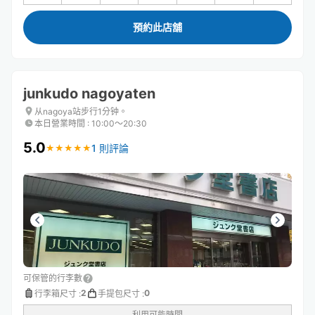
預約此店舖
junkudo nagoyaten
从nagoya站步行1分钟。
本日營業時間
:
10:00〜20:30
5.0
1 則評論
★
★
★
★
★
★
★
★
★
★
可保管的行李數
2
0
行李箱尺寸
:
手提包尺寸
:
利用可能時間