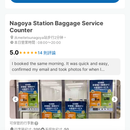
Nagoya Station Baggage Service
Counter
从meitetsunagoya站步行2分钟。
本日營業時間
:
08:00〜20:00
5.0
14 則評論
★
★
★
★
★
★
★
★
★
★
I booked the same morning. It was quick and easy,
confirmed my email and took photos for when I
returned to show staff.
可保管的行李數
200
50
行李箱尺寸
:
手提包尺寸
: