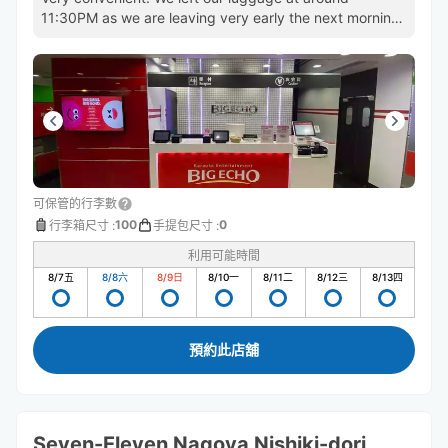
11:30PM as we are leaving very early the next morning.
Will use again!
可保管的行李數
100
0
行李箱尺寸
:
手提包尺寸
:
利用可能時間
8/7
五
8/8
六
8/9
日
8/10
一
8/11
二
8/12
三
8/13
四
預約此店舖
Seven-Eleven Nagoya Nishiki-dori