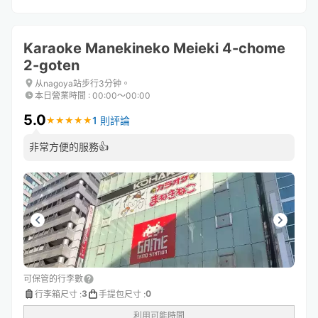
Karaoke Manekineko Meieki 4-chome
2-goten
从nagoya站步行3分钟。
本日營業時間
:
00:00〜00:00
5.0
1 則評論
★
★
★
★
★
★
★
★
★
★
非常方便的服務👍
可保管的行李數
3
0
行李箱尺寸
:
手提包尺寸
:
利用可能時間