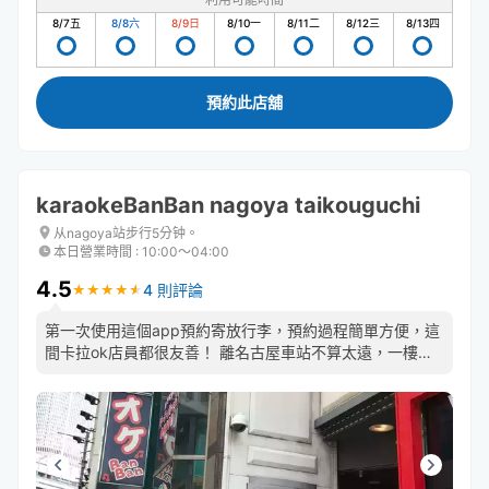
8/7
五
8/8
六
8/9
日
8/10
一
8/11
二
8/12
三
8/13
四
預約此店舖
karaokeBanBan nagoya taikouguchi
从nagoya站步行5分钟。
本日營業時間
:
10:00〜04:00
4.5
4 則評論
★
★
★
★
★
★
★
★
★
★
第一次使用這個app預約寄放行李，預約過程簡單方便，這
間卡拉ok店員都很友善！ 離名古屋車站不算太遠，一樓有
大概6.7個台階要爬才能搭電梯上樓，若有太重的行李可能
需要斟酌一下，除此之外都很棒～