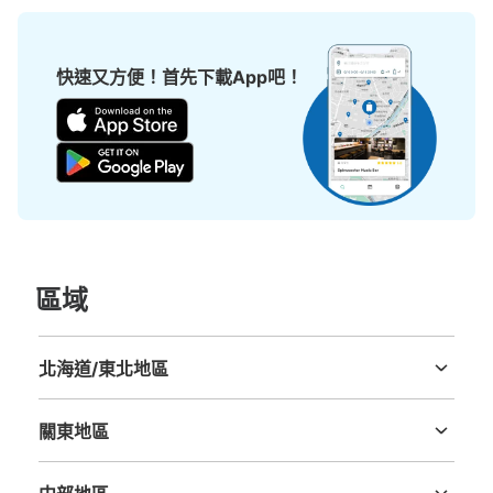
市バスターミナルコインロッカー4
快速又方便！首先下載App吧！
从名古屋市バスターミナル站步行1分钟。
本日營業時間
:
05:50
〜
23:00
・ゲートタワー入口横のバス降車所前に設置 ・JR名古屋
駅桜通口の改札を出て左の通路を真っ直ぐ行き市バスター
ミナルの扉を入って右の通路に設置 ・現在現金(千円札可)
のみ ・他 大22個・700円
區域
北海道/東北地區
北海道
青森縣
岩手縣
宮城縣
秋田縣
山形縣
福島縣
關東地區
可保管的行李數
茨城縣
栃木縣
群馬縣
埼玉縣
千葉縣
東京都
神奈川縣
大的
:
2
/
¥900
中等的
:
2
/
¥800
小的
:
1
/
¥400
付款方式