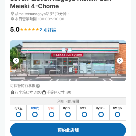
Meieki 4-Chome
从meitetsunagoya站步行3分钟。
本日營業時間
:
00:00〜00:00
5.0
2 則評論
★
★
★
★
★
★
★
★
★
★
可保管的行李數
120
80
行李箱尺寸
:
手提包尺寸
:
利用可能時間
8/7
五
8/8
六
8/9
日
8/10
一
8/11
二
8/12
三
8/13
四
預約此店舖