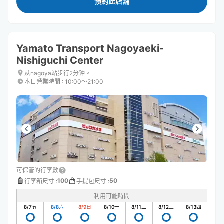
預約此店舖
Yamato Transport Nagoyaeki-
Nishiguchi Center
从nagoya站步行2分钟。
本日營業時間
:
10:00〜21:00
可保管的行李數
100
50
行李箱尺寸
:
手提包尺寸
:
利用可能時間
8/7
五
8/8
六
8/9
日
8/10
一
8/11
二
8/12
三
8/13
四