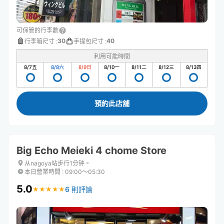
可保管的行李數
30
40
行李箱尺寸
:
手提包尺寸
:
利用可能時間
8/7
五
8/8
六
8/9
日
8/10
一
8/11
二
8/12
三
8/13
四
預約此店舖
Big Echo Meieki 4 chome Store
从nagoya站步行1分钟。
本日營業時間
:
09:00〜05:30
5.0
6 則評論
★
★
★
★
★
★
★
★
★
★