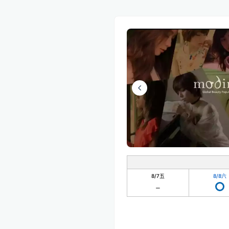
8/7
五
8/8
六