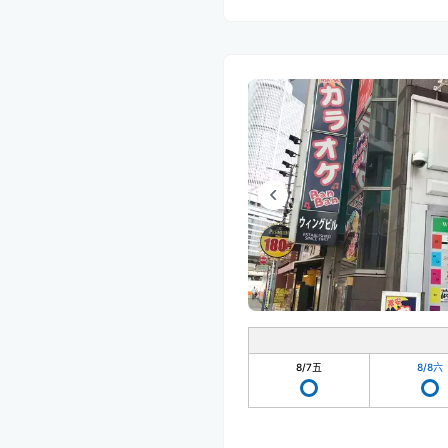
8/7
五
8/8
六