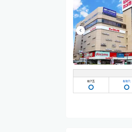
8/7
五
8/8
六