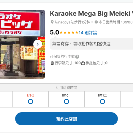
Karaoke Mega Big Meieki 
从nagoya站步行1分钟。
本日營業時間
:
09:0
5.0
14 則評論
★
★
★
★
★
★
★
★
★
★
無論寄存、領取動作皆相當快速
可保管的行李數
100
0
行李箱尺寸
:
手提包尺寸
:
利用可能時間
8/9
日
8/10
一
8/11
二
預約此店舖