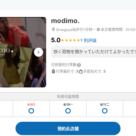
modimo.
从nagoya站步行1分钟。
本日營業時間
:
10:00
5.0
1 則評論
★
★
★
★
★
★
★
★
★
★
快く荷物を預かっていただけてよかったで
可保管的行李數
3
3
行李箱尺寸
:
手提包尺寸
:
利用可能時間
8/9
日
8/10
一
8/11
二
預約此店舖