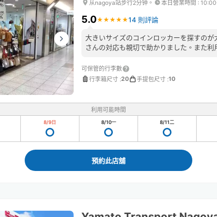
从nagoya站步行2分钟。
本日營業時間
:
10:0
5.0
14 則評論
★
★
★
★
★
★
★
★
★
★
大きいサイズのコインロッカーを探すのが
さんの対応も親切で助かりました。また利
可保管的行李數
20
10
行李箱尺寸
:
手提包尺寸
:
利用可能時間
8/9
日
8/10
一
8/11
二
預約此店舖
Yamato Transport Nagoya