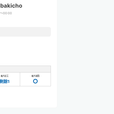
ubakicho
0〜00:00
8/12
三
8/13
四
剩餘1