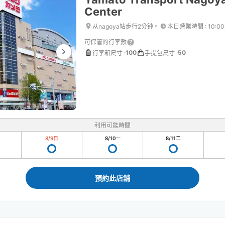
Center
从nagoya站步行2分钟。
本日營業時間
:
10:0
可保管的行李數
100
50
行李箱尺寸
:
手提包尺寸
:
利用可能時間
8/9
日
8/10
一
8/11
二
預約此店舖