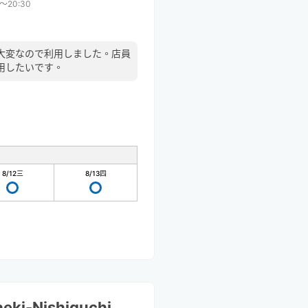
0〜20:30
大変なので利用しました。店員
用したいです。
8/12
三
8/13
四
eki-Nishiguchi