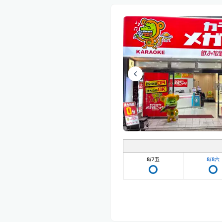
8/7
五
8/8
六