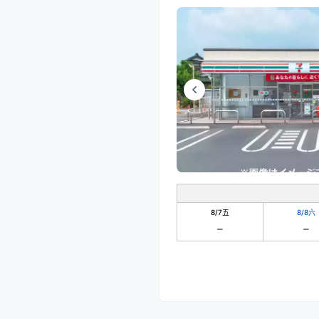
8/7
五
8/8
六