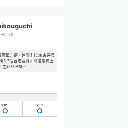
aikouguchi
0〜04:00
程簡單方便，這間卡拉ok店員都
概6.7個台階要爬才能搭電梯上
此之外都很棒～
8/12
三
8/13
四