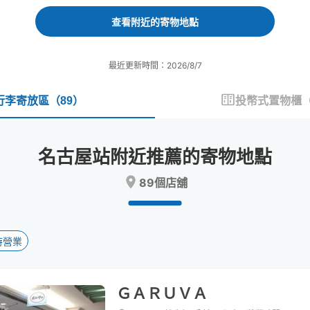
forward
backward
to
to
查看附近的寄物地點
interact
interact
with
with
the
the
最近更新時間：2026/8/7
calendar
calendar
and
and
select
select
行李寄放區
（
89
）
投幣式置物櫃
a
a
date.
date.
Press
Press
名古屋站附近推薦的寄物地點
the
the
question
question
89個店舖
mark
mark
key
key
to
to
get
get
the
the
時營業
keyboard
keyboard
shortcuts
shortcuts
for
for
ＧＡＲＵＶＡ
changing
changing
dates.
dates.