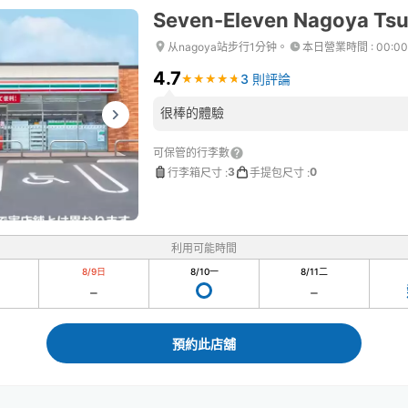
Seven-Eleven Nagoya Ts
从nagoya站步行1分钟。
本日營業時間
:
00:0
4.7
3 則評論
★
★
★
★
★
★
★
★
★
★
很棒的體驗
可保管的行李數
3
0
行李箱尺寸
:
手提包尺寸
:
利用可能時間
8/9
日
8/10
一
8/11
二
預約此店舖