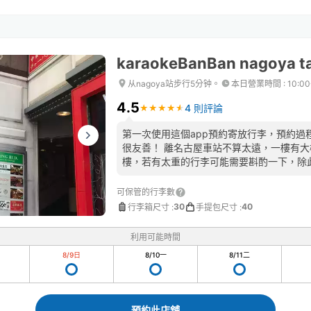
karaokeBanBan nagoya t
从nagoya站步行5分钟。
本日營業時間
:
10:0
4.5
4 則評論
★
★
★
★
★
★
★
★
★
★
第一次使用這個app預約寄放行李，預約過
很友善！ 離名古屋車站不算太遠，一樓有大
樓，若有太重的行李可能需要斟酌一下，除
可保管的行李數
30
40
行李箱尺寸
:
手提包尺寸
:
利用可能時間
8/9
日
8/10
一
8/11
二
預約此店舖