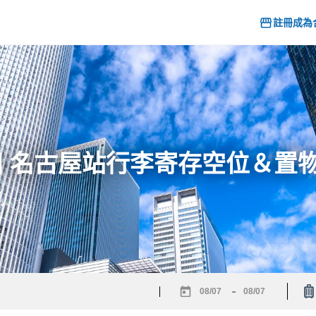
註冊成為
26] 名古屋站行李寄存空位＆置
-
Navigate
Navigate