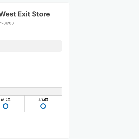
West Exit Store
0〜06:00
8/12
三
8/13
四