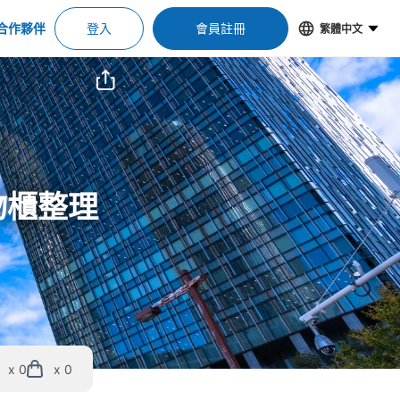
合作夥伴
登入
會員註冊
繁體中文
物櫃整理
x 0
x 0