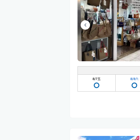
8/7
五
8/8
六