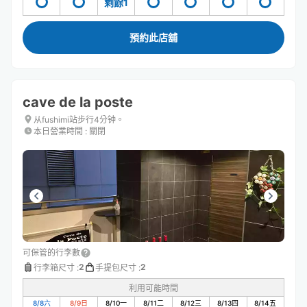
剩餘1
預約此店舖
cave de la poste
从fushimi站步行4分钟。
本日營業時間
:
關閉
可保管的行李數
2
2
行李箱尺寸
:
手提包尺寸
:
利用可能時間
8/8
六
8/9
日
8/10
一
8/11
二
8/12
三
8/13
四
8/14
五