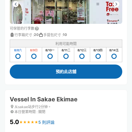
可保管的行李數
20
10
行李箱尺寸
:
手提包尺寸
:
利用可能時間
8/8
六
8/9
日
8/10
一
8/11
二
8/12
三
8/13
四
8/14
五
預約此店舖
Vessel In Sakae Ekimae
从sakae站步行2分钟。
本日營業時間
:
關閉
5.0
5 則評論
★
★
★
★
★
★
★
★
★
★