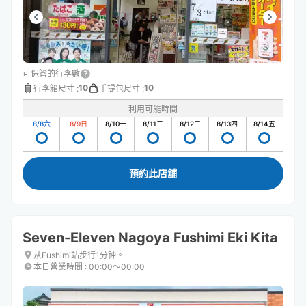
可保管的行李數
10
10
行李箱尺寸
:
手提包尺寸
:
利用可能時間
8/8
六
8/9
日
8/10
一
8/11
二
8/12
三
8/13
四
8/14
五
預約此店舖
Seven-Eleven Nagoya Fushimi Eki Kita
从Fushimi站步行1分钟。
本日營業時間
:
00:00〜00:00