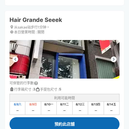
Hair Grande Seeek
从sakae站步行1分钟。
本日營業時間
:
關閉
可保管的行李數
3
5
行李箱尺寸
:
手提包尺寸
:
利用可能時間
8/8
六
8/9
日
8/10
一
8/11
二
8/12
三
8/13
四
8/14
五
預約此店舖