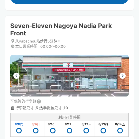
Seven-Eleven Nagoya Nadia Park
Front
从yabachou站步行5分钟。
本日營業時間
:
00:00〜00:00
可保管的行李數
5
10
行李箱尺寸
:
手提包尺寸
:
利用可能時間
8/8
六
8/9
日
8/10
一
8/11
二
8/12
三
8/13
四
8/14
五