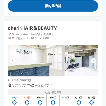
預約此店舖
cherirHAIR＆BEAUTY
从kokusaisennta-站步行1分钟。
本日營業時間
:
10:00〜19:00
可保管的行李數
25
5
行李箱尺寸
:
手提包尺寸
:
利用可能時間
8/8
六
8/9
日
8/10
一
8/11
二
8/12
三
8/13
四
8/14
五