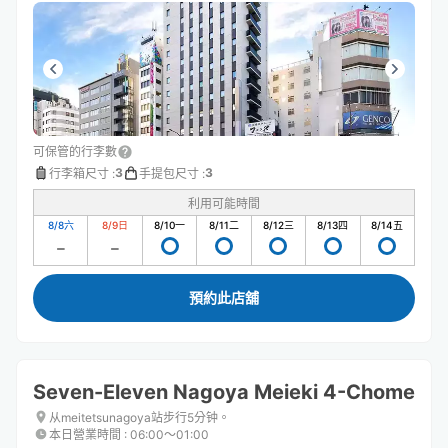
可保管的行李數
3
3
行李箱尺寸
:
手提包尺寸
:
利用可能時間
8/8
六
8/9
日
8/10
一
8/11
二
8/12
三
8/13
四
8/14
五
預約此店舖
Seven-Eleven Nagoya Meieki 4-Chome
从meitetsunagoya站步行5分钟。
本日營業時間
:
06:00〜01:00