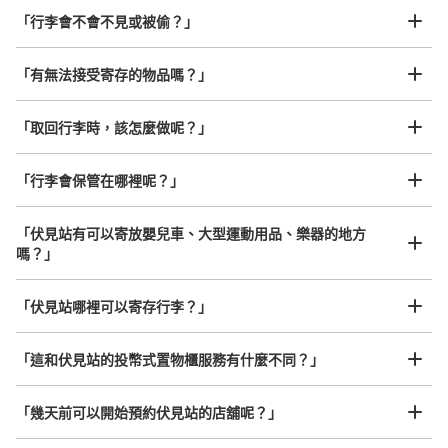
「行李會不會不見或被偷？」
許多地點佳/條件優的店鋪
工作人員拍完行李照片後

「有無法接受寄存的物品嗎？」
我們與許多地點方便的車站內店舖以及24小時營業的店鋪合作。
即完成寄存手續
「取回行李時，該怎麼做呢？」
「行李會保管在哪裡呢？」
可保管的行李數
大的
:
6
/
¥600
中等的
:
8
/
¥500
小的
:
14
/
¥300
「伏見站有可以寄放嬰兒車、大型運動用品、樂器的地方
付款方式
嗎？」
現金
任何尺寸的行李都OK
查看此投幣式儲物櫃的位置
「伏見站哪裡可以寄存行李？」
放下行李，愉快度過一整天！
樂器、嬰兒車、腳踏車等，只要是1個人能搬運的行李尺寸就OK
「這和伏見站的投幣式置物櫃服務有什麼不同？」
地下鉄伏見駅北改札口付近コインロッカー
「幾天前可以開始預約伏見站的店舖呢？」
从地下鉄東山線、鶴舞線 伏見駅站步行1分钟。
本日營業時間
:
05:40
〜
00:10