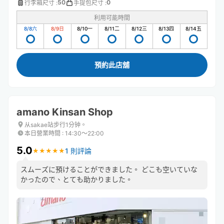
50
0
行李箱尺寸
:
手提包尺寸
:
利用可能時間
8/8
六
8/9
日
8/10
一
8/11
二
8/12
三
8/13
四
8/14
五
預約此店舖
amano Kinsan Shop
从sakae站步行1分钟。
本日營業時間
:
14:30〜22:00
5.0
1 則評論
★
★
★
★
★
★
★
★
★
★
スムーズに預けることができました。 どこも空いていな
かったので、とても助かりました。