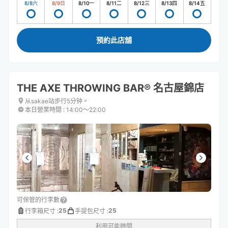
8/8
六
8/9
日
8/10
一
8/11
二
8/12
三
8/13
四
8/14
五
預約此店舖
THE AXE THROWING BAR®︎ 名古屋錦店
从sakae站步行5分钟。
本日營業時間
:
14:00〜22:00
可保管的行李數
25
25
行李箱尺寸
:
手提包尺寸
:
利用可能時間