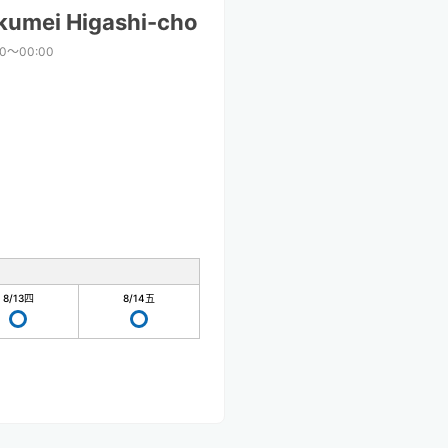
kumei Higashi-cho
00〜00:00
8/13
四
8/14
五