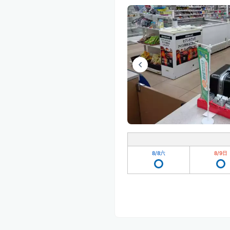
8/8
六
8/9
日