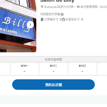
从okazaki站步行2分钟。
本日營業時間
:
08:3
可保管的行李數
3
3
行李箱尺寸
:
手提包尺寸
:
利用可能時間
8/10
一
8/11
二
8/12
三
預約此店舖