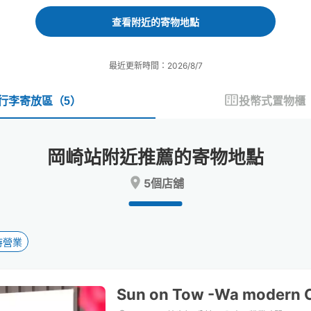
forward
backward
to
to
查看附近的寄物地點
interact
interact
with
with
the
the
最近更新時間：2026/8/7
calendar
calendar
and
and
select
select
行李寄放區
（
5
）
投幣式置物櫃
a
a
date.
date.
Press
Press
岡崎站附近推薦的寄物地點
the
the
question
question
5個店舖
mark
mark
key
key
to
to
get
get
the
the
時營業
keyboard
keyboard
shortcuts
shortcuts
for
for
Sun on Tow -Wa modern 
changing
changing
dates.
dates.