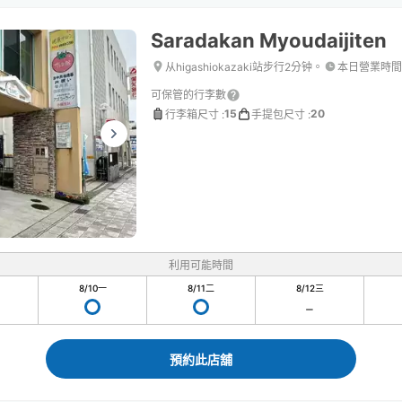
Saradakan Myoudaijiten
从higashiokazaki站步行2分钟。
本日營業時間
可保管的行李數
15
20
行李箱尺寸
:
手提包尺寸
:
利用可能時間
8/10
一
8/11
二
8/12
三
預約此店舖