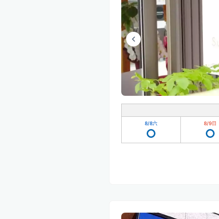
8/8
六
8/9
日