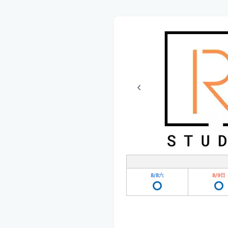
8/8
六
8/9
日