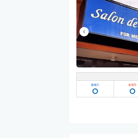
8/8
六
8/9
日