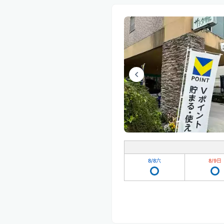
8/8
六
8/9
日