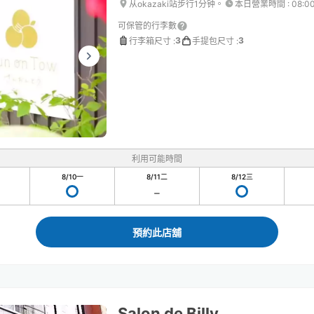
从okazaki站步行1分钟。
本日營業時間
:
08:0
可保管的行李數
3
3
行李箱尺寸
:
手提包尺寸
:
利用可能時間
8/10
一
8/11
二
8/12
三
預約此店舖
Salon de Billy