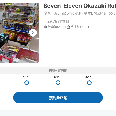
Seven-Eleven Okazaki Ro
从mutsuna站步行6分钟。
本日營業時間
:
00:
可保管的行李數
1
1
行李箱尺寸
:
手提包尺寸
:
利用可能時間
8/10
一
8/11
二
8/12
三
預約此店舖