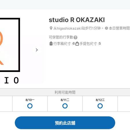
studio R OKAZAKI
从higashiokazaki站步行1分钟。
本日營業時間
可保管的行李數
6
5
行李箱尺寸
:
手提包尺寸
:
利用可能時間
8/10
一
8/11
二
8/12
三
預約此店舖