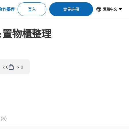
合作夥伴
登入
會員註冊
繁體中文
空位＆置物櫃整理
x 0
x 0
（
5
）