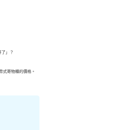
了」？

幣式寄物櫃的價格。

ア付近 コインロッカ
本日營業時間
:
10:00
〜
21:30
用できる硬貨は、100円玉。