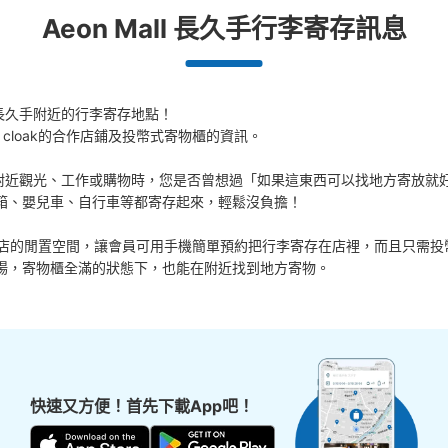
Aeon Mall 長久手行李寄存訊息
可保管的行李數
中等的
:
8
/
¥100
付款方式
現金
l 長久手附近的行李寄存地點！

 cloak的合作店鋪及投幣式寄物櫃的資訊。

查看此投幣式儲物櫃的位置
 長久手附近觀光、工作或購物時，您是否曾想過「如果這東西可以找地方寄放就好
箱、嬰兒車、自行車等都寄存起來，輕鬆沒負擔！

活用各商店的閒置空間，讓會員可用手機簡單預約把行李寄存在店裡，而且只需投
イオンモール長久手３階Bエリ
場，寄物櫃全滿的狀態下，也能在附近找到地方寄物。
ー
从愛知高速交通 長久手古戦場站步行10分钟。
目印は、スタジオアイス。当日利用のみ。利
施錠はカギ式。返却式。
快速又方便！首先下載App吧！
可保管的行李數
中等的
:
8
/
¥100
付款方式