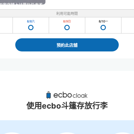
利用可能時間
8/8
六
8/9
日
8/10
一
預約此店舖
Aeon Mall 長久手附近推薦的寄物櫃
5個投幣式置物櫃
使用ecbo斗篷存放行李