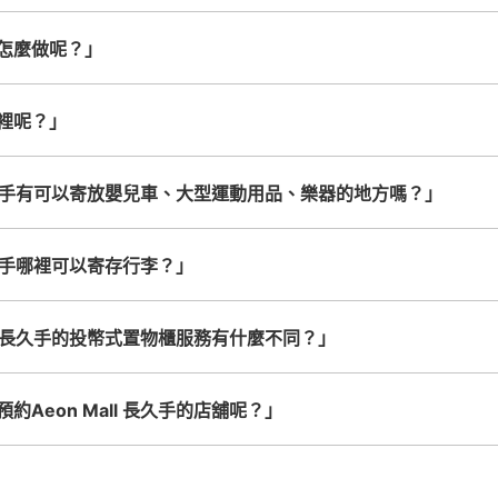
从愛知高速交通 長久手古戦場站步行5分钟。
目印は、DAISO横。当日のみの利用。利用
怎麼做呢？」
返却式。
可保管的行李數
裡呢？」
中等的
:
8
/
¥100
付款方式
現金
l 長久手有可以寄放嬰兒車、大型運動用品、樂器的地方嗎？」
查看此投幣式儲物櫃的位置
 長久手哪裡可以寄存行李？」
all 長久手的投幣式置物櫃服務有什麼不同？」
イオンモール長久手２階 Gエ
ロッカー
約Aeon Mall 長久手的店舖呢？」
从愛知高速交通 長久手古戦場站步行7分钟。
施錠はカギ。使用可能の硬貨は100円玉の
は当日１日のみ。