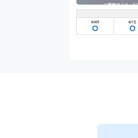
8/6
四
8/7
五