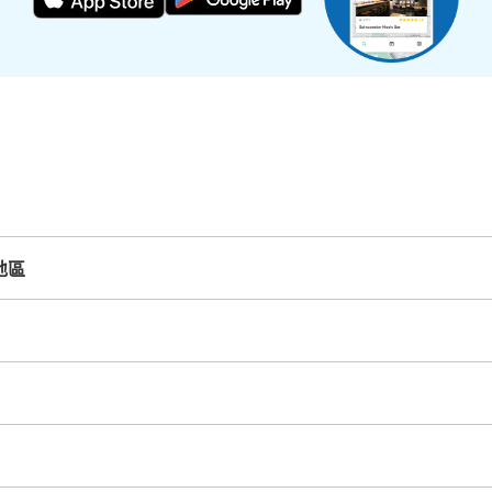
現金
查看此投幣式儲物櫃的位置
イオンモール長久手 2階Eエ
ンロッカー
从愛知高速高速 長久手古戦場駅站步行6分钟。
地區
岩手縣
宮城縣
秋田縣
山形縣
福島縣
場所は、2階Eエレベーター横で無印近く
硬貨は、100円玉のみ。当日のみの利用。
の近くにある。
群馬縣
埼玉縣
千葉縣
東京都
神奈川縣
可保管的行李數
中等的
:
8
/
¥100
石川縣
福井縣
山梨縣
長野縣
岐阜縣
静岡縣
愛知縣
付款方式
現金
京都府
大阪府
兵庫縣
奈良縣
和歌山縣