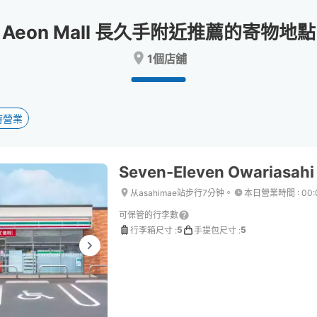
date.
date.
Press
Press
Aeon Mall 長久手附近推薦的寄物地點
the
the
question
question
1個店舖
mark
mark
key
key
to
to
get
get
the
the
時營業
keyboard
keyboard
shortcuts
shortcuts
for
for
Seven-Eleven Owariasahi 
changing
changing
dates.
dates.
从asahimae站步行7分钟。
本日營業時間
:
00
可保管的行李數
5
5
行李箱尺寸
:
手提包尺寸
: