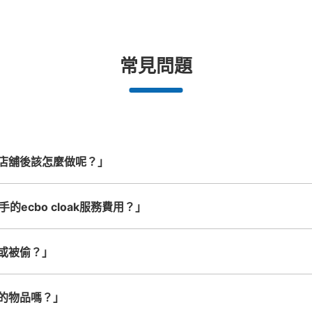
期和時間
即完成寄存手續
提包尺寸
行李箱尺寸
イオンモール長久手 １階コイ
¥500
¥800
/
日
/
日
从愛知高速交通 長久手古戦場站步行5分钟。
長邊未滿45cm的行李（小型背包、手提包、
最長邊45cm以上的行
パン屋の近く。問い合わせ先は、２階イン
合作店鋪
許多地點佳/條件優的店鋪
任何尺寸的行李都OK
突
常見問題
提行李等）
車等）
のみ。利用できる使用硬貨は、100円玉の
都市為中
我們與許多地點方便的車站內店舖以及
樂器、嬰兒車、腳踏車等，只要是1個人
發生行李
インロッカーの振り分け冷蔵８、非冷蔵８
務。
24小時營業的店鋪合作。
能搬運的行李尺寸就OK
可保管的行李數
中等的
:
16
/
¥100
付款方式
現金
店舖後該怎麼做呢？」
查看此投幣式儲物櫃的位置
長久手的ecbo cloak服務費用？」
或被偷？」
イオンモール長久手１階Bエレ
カー
的物品嗎？」