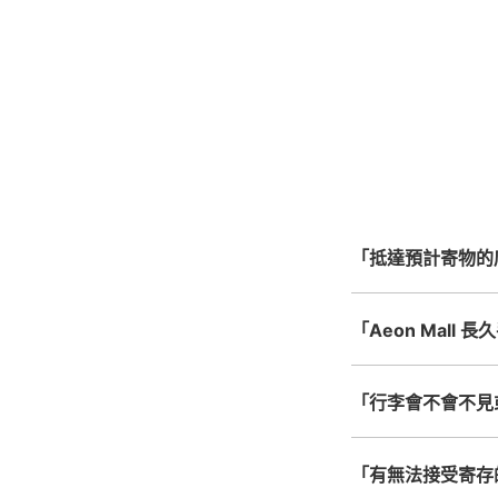
指定的日
手
最
全國有1,000家以上
手
北起北海道，南至沖繩，以
心，全國皆可使用此服
「抵達預計寄物的
「Aeon Mall 
「行李會不會不見
「有無法接受寄存