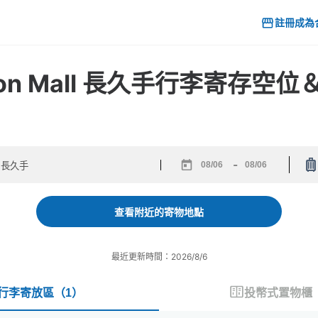
註冊成為
Aeon Mall 長久手行李寄存
-
Navigate
Navigate
forward
backward
to
to
查看附近的寄物地點
interact
interact
with
with
the
the
最近更新時間：2026/8/6
calendar
calendar
and
and
select
select
行李寄放區
（
1
）
投幣式置物櫃
a
a