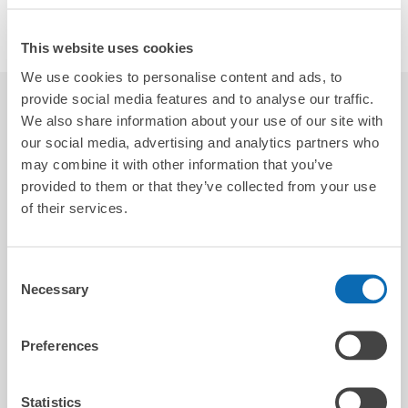
ソーシャルリンク
This website uses cookies
We use cookies to personalise content and ads, to
provide social media features and to analyse our traffic.
レビュー
4.7
10
We also share information about your use of our site with
our social media, advertising and analytics partners who
may combine it with other information that you’ve
provided to them or that they’ve collected from your use
イワサキ
of their services.
2025-07-25
Consent
不慣れなようでスムーズな取引はできませんでした
Necessary
Selection
Preferences
Ho
Statistics
2026-01-11