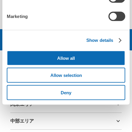
Easy to use application. Location availability based on our
requested timing.
Marketing
予約する
Show details
Allow all
エリア
Allow selection
北海道・東北エリア
Deny
北海道
青森県
岩手県
宮城県
秋田県
山形県
福島県
関東エリア
茨城県
栃木県
群馬県
埼玉県
千葉県
東京都
神奈川県
中部エリア
新潟県
富山県
石川県
福井県
山梨県
長野県
岐阜県
静岡県
愛知県