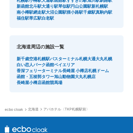
札幌駅
小樽駅
大通駅
函館駅
すすきの駅
旭川駅
釧路駅
新函館北斗駅
大通り駅
琴似駅
円山公園駅
新札幌駅
南小樽駅
網走駅
大沼公園駅
狸小路駅
千歳駅
真駒内駅
福住駅
帯広駅
白老駅
北海道周辺の施設一覧
新千歳空港
札幌駅バスターミナル
札幌大通
大丸札幌
白い恋人パーク
函館ベイエリア
香深フェリーターミナル
長崎屋 小樽店
札幌ドーム
函館・五稜郭タワー
旭山動物園
大丸札幌店
長崎屋小樽店
函館競馬場
北海道
アパホテル〈TKP札幌駅前〉
ecbo cloak