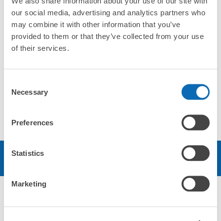
We also share information about your use of our site with
our social media, advertising and analytics partners who
エレベーター
電源
Wi-Fi
may combine it with other information that you’ve
あり
利用可能
利用可能
provided to them or that they’ve collected from your use
of their services.
タバコの分別
英語対応
あり
OK
Consent
Necessary
Selection
店舗情報
ソーシャルリンク
Preferences
Statistics
予約する
Marketing
エリア