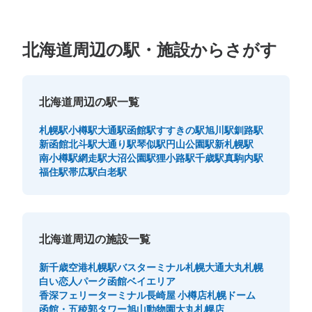
北海道周辺の駅・施設からさがす
北海道周辺の駅一覧
札幌駅
小樽駅
大通駅
函館駅
すすきの駅
旭川駅
釧路駅
新函館北斗駅
大通り駅
琴似駅
円山公園駅
新札幌駅
南小樽駅
網走駅
大沼公園駅
狸小路駅
千歳駅
真駒内駅
福住駅
帯広駅
白老駅
北海道周辺の施設一覧
新千歳空港
札幌駅バスターミナル
札幌大通
大丸札幌
白い恋人パーク
函館ベイエリア
香深フェリーターミナル
長崎屋 小樽店
札幌ドーム
函館・五稜郭タワー
旭山動物園
大丸札幌店