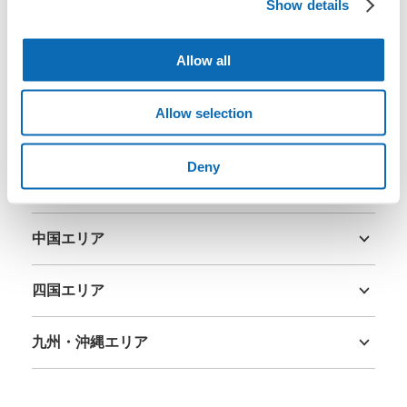
Show details
北海道・東北エリア
北海道
青森県
岩手県
宮城県
秋田県
山形県
福島県
Allow all
関東エリア
茨城県
栃木県
群馬県
埼玉県
千葉県
東京都
神奈川県
Allow selection
中部エリア
新潟県
富山県
石川県
福井県
山梨県
長野県
岐阜県
静岡県
愛知県
Deny
関西エリア
三重県
滋賀県
京都府
大阪府
兵庫県
奈良県
和歌山県
中国エリア
鳥取県
島根県
岡山県
広島県
山口県
四国エリア
徳島県
香川県
愛媛県
高知県
九州・沖縄エリア
福岡県
佐賀県
長崎県
熊本県
大分県
宮崎県
鹿児島県
沖縄県