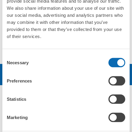
provide social media features and to analyse our traffic.
とアクセスが良く、売場面積約1,000坪と家族皆
We also share information about your use of our site with
さんでお越しいただいても1日楽しめる書籍と文
our social media, advertising and analytics partners who
具の店舗です。
may combine it with other information that you’ve
provided to them or that they’ve collected from your use
of their services.
店舗情報
ソーシャルリンク
Consent
Necessary
Selection
予約する
Preferences
Statistics
エリア
Marketing
北海道・東北エリア
北海道
青森県
岩手県
宮城県
秋田県
山形県
福島県