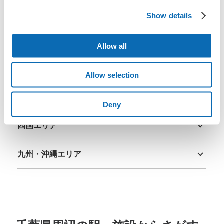
関東エリア
Show details
茨城県
栃木県
群馬県
埼玉県
千葉県
東京都
神奈川県
中部エリア
Allow all
新潟県
富山県
石川県
福井県
山梨県
長野県
岐阜県
静岡県
愛知県
関西エリア
Allow selection
三重県
滋賀県
京都府
大阪府
兵庫県
奈良県
和歌山県
中国エリア
Deny
鳥取県
島根県
岡山県
広島県
山口県
四国エリア
徳島県
香川県
愛媛県
高知県
九州・沖縄エリア
福岡県
佐賀県
長崎県
熊本県
大分県
宮崎県
鹿児島県
沖縄県