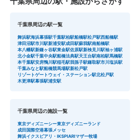
千葉県周辺の駅・施設からさがす
千葉県周辺の駅一覧
舞浜駅
海浜幕張駅
千葉駅
柏駅
船橋駅
松戸駅
西船橋駅
津田沼駅
市川駅
新浦安駅
成田駅
蘇我駅
南船橋駅
本八幡駅
新鎌ヶ谷駅
東金駅
佐原駅
新検見川駅
袖ヶ浦駅
北小金駅
千葉中央駅
船橋法典駅
天王台駅
南柏駅
馬橋駅
本千葉駅
安房鴨川駅
稲毛駅
我孫子駅
鎌取駅
市川塩浜駅
千葉みなと駅
船橋競馬場駅
新松戸駅
リゾートゲートウェイ・ステーション駅
北松戸駅
木更津駅
幕張駅
浦安駅
千葉県周辺の施設一覧
東京ディズニーシー
東京ディズニーランド
成田国際空港
幕張メッセ
舞浜イクスピアリ・IKSPIARI
マザー牧場