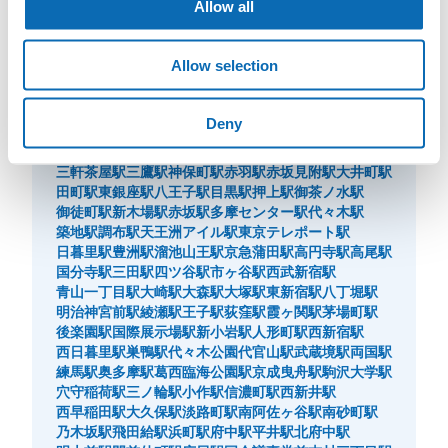
Allow all
東京駅
渋谷駅
新宿駅
池袋駅
品川駅
原宿駅
上野駅
秋葉原駅
浅草駅
表参道駅
吉祥寺駅
新大久保駅
有楽町駅
Allow selection
立川駅
新橋駅
銀座駅
恵比寿駅
虎ノ門駅
高田馬場駅
浅草橋駅
北千住駅
六本木駅
永田町駅
錦糸町駅
大手町駅
浜松町駅
中目黒駅
中野駅
町田駅
二子玉川駅
外苑前駅
Deny
自由が丘駅
新宿三丁目駅
神田駅
水道橋駅
大門駅
日比谷駅
日本橋駅
飯田橋駅
蒲田駅
九段下駅
五反田駅
三軒茶屋駅
三鷹駅
神保町駅
赤羽駅
赤坂見附駅
大井町駅
田町駅
東銀座駅
八王子駅
目黒駅
押上駅
御茶ノ水駅
御徒町駅
新木場駅
赤坂駅
多摩センター駅
代々木駅
築地駅
調布駅
天王洲アイル駅
東京テレポート駅
日暮里駅
豊洲駅
溜池山王駅
京急蒲田駅
高円寺駅
高尾駅
国分寺駅
三田駅
四ツ谷駅
市ヶ谷駅
西武新宿駅
青山一丁目駅
大崎駅
大森駅
大塚駅
東新宿駅
八丁堀駅
明治神宮前駅
綾瀬駅
王子駅
荻窪駅
霞ヶ関駅
茅場町駅
後楽園駅
国際展示場駅
新小岩駅
人形町駅
西新宿駅
西日暮里駅
巣鴨駅
代々木公園
代官山駅
武蔵境駅
両国駅
練馬駅
奥多摩駅
葛西臨海公園駅
京成曳舟駅
駒沢大学駅
穴守稲荷駅
三ノ輪駅
小作駅
信濃町駅
西新井駅
西早稲田駅
大久保駅
淡路町駅
南阿佐ヶ谷駅
南砂町駅
乃木坂駅
飛田給駅
浜町駅
府中駅
平井駅
北府中駅