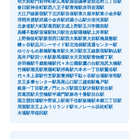
明大前駅
門前仲町駅
広尾駅
国会議事堂前
志村三丁目駅
春日駅
神谷町駅
西八王子駅
青海駅
赤羽岩淵駅
大江戸線新宿駅
下北沢駅
谷保駅
東久留米駅
東小金井駅
浮間舟渡駅
武蔵小金井駅
武蔵小山駅
分倍河原駅
北参道駅
六町駅
葛西駅
京成上野駅
玉川学園前駅
高幡不動駅
笹塚駅
秋川駅
住吉駅
曙橋駅
上井草駅
上野御徒町駅
新宿西口駅
西大島駅
東大前駅
梅屋敷駅
幡ヶ谷駅
品川シーサイド駅
北池袋駅
流通センター駅
ゆりかもめ新橋駅
亀有駅
久米川駅
京王線新宿駅
駒込駅
高井戸駅
四ツ木駅
新馬場駅
水天宮前駅
青物横丁駅
赤羽橋駅
千歳船橋駅
代々木公園駅
鷹の台駅
池尻大橋駅
竹橋駅
潮見駅
東陽町駅
拝島駅
六本木一丁目駅
鶯谷駅
代々木上原駅
竹芝駅
新豊洲駅
千駄ヶ谷駅
台場駅
有明駅
京王多摩センター駅
高尾山口駅
三越前駅
亀戸駅
銀座一丁目駅
虎ノ門ヒルズ駅
国立駅
汐留駅
初台駅
西葛西駅
天空橋駅
半蔵門駅
麻布十番駅
目白駅
国立競技場駅
中野坂上駅
南千住駅
板橋駅
本郷三丁目駅
用賀駅
京王よみうりランド駅
モノレール浜松町駅
木場駅
早稲田駅