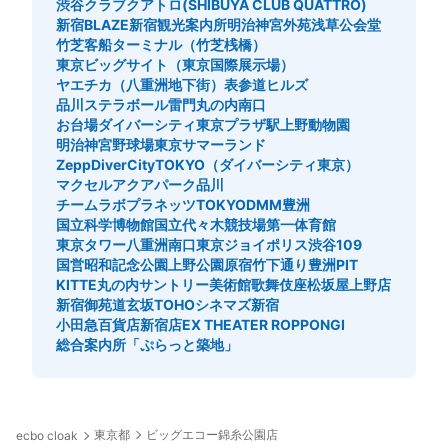
渋谷クラブクアトロ(SHIBUYA CLUB QUATTRO)
新宿BLAZE
新宿観光案内所
明治神宮外苑
浅草公会堂
竹芝客船ターミナル（竹芝桟橋）
東京ビッグサイト（東京国際展示場）
ヤエチカ（八重洲地下街）
表参道ヒルズ
品川ステラボール
雷門
丸の内南口
お台場ダイバーシティ東京プラザ駅
上野動物園
明治神宮野球場
東京サマーランド
ZeppDiverCityTOKYO（ダイバーシティ東京）
マクセルアクアパーク品川
チームラボプラネッツTOKYODMM豊洲
国立科学博物館
国立代々木競技場第一体育館
東京タワー
八重洲南口
東京ジョイポリス
渋谷109
国営昭和記念公園
上野公園
原宿竹下通り
豊洲PIT
KITTE丸の内
サントリー美術館
歌舞伎座
松坂屋上野店
新宿御苑
道玄坂
TOHOシネマズ新宿
小田急百貨店新宿店
EX THEATER ROPPONGI
総合案内所「ぷらっと築地」
東京都
ビッグエコー錦糸公園店
ecbo cloak