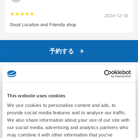
2024-12-18
Good Location and Friendly shop
予約する
エリア
This website uses cookies
北海道・東北エリア
We use cookies to personalise content and ads, to
北海道
青森県
岩手県
宮城県
秋田県
山形県
福島県
provide social media features and to analyse our traffic.
関東エリア
We also share information about your use of our site with
茨城県
栃木県
群馬県
埼玉県
千葉県
東京都
神奈川県
our social media, advertising and analytics partners who
may combine it with other information that you’ve
中部エリア