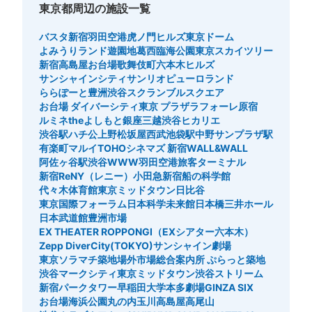
東京都周辺の施設一覧
バスタ新宿
羽田空港
虎ノ門ヒルズ
東京ドーム
よみうりランド遊園地
葛西臨海公園
東京スカイツリー
新宿高島屋
お台場
歌舞伎町
六本木ヒルズ
サンシャインシティ
サンリオピューロランド
ららぽーと豊洲
渋谷スクランブルスクエア
お台場 ダイバーシティ東京 プラザ
ラフォーレ原宿
ルミネtheよしもと
銀座三越
渋谷ヒカリエ
渋谷駅ハチ公
上野松坂屋
西武池袋駅
中野サンプラザ駅
有楽町マルイ
TOHOシネマズ 新宿
WALL&WALL
阿佐ヶ谷駅
渋谷WWW
羽田空港旅客ターミナル
新宿ReNY（レニー）
小田急新宿
船の科学館
代々木体育館
東京ミッドタウン日比谷
東京国際フォーラム
日本科学未来館
日本橋三井ホール
日本武道館
豊洲市場
EX THEATER ROPPONGI（EXシアター六本木）
Zepp DiverCity(TOKYO)
サンシャイン劇場
東京ソラマチ
築地場外市場総合案内所 ぷらっと築地
渋谷マークシティ
東京ミッドタウン
渋谷ストリーム
新宿パークタワー
早稲田大学
本多劇場
GINZA SIX
お台場海浜公園
丸の内
玉川高島屋
高尾山