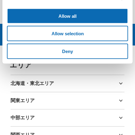
B1ではなく1階のレジで預かってくれます。ご丁寧に対応い
ただきありがとうございました！
Allow all
Allow selection
予約する
Deny
エリア
北海道・東北エリア
北海道
青森県
岩手県
宮城県
秋田県
山形県
福島県
関東エリア
茨城県
栃木県
群馬県
埼玉県
千葉県
東京都
神奈川県
中部エリア
新潟県
富山県
石川県
福井県
山梨県
長野県
岐阜県
静岡県
愛知県
関西エリア