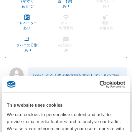
栄駅から
現地支払い
当日予約
徒歩1分
あり
あり
エレベーター
電源
Wi-Fi
あり
利用可能
利用可能
タバコの分別
英語対応
あり
OK
駅からすぐ！森の地下街と直結しているので雨
に濡れることなく気軽にお立ち寄りいただけま
す。身近な趣味・暮らしの本を中心に、ジュン
ク堂らしい豊富な専門書もきちんと揃えており
ます。
This website uses cookies
We use cookies to personalise content and ads, to
provide social media features and to analyse our traffic.
店舗情報
We also share information about your use of our site with
ソーシャルリンク