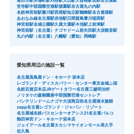
豊田市駅
矢場町駅
刈谷駅
犬山駅
大曽根駅
名鉄名古屋駅
笠寺駅
中部国際空港駅
徳重駅
名古屋丸の内駅
名鉄神宮前駅
勝川駅
西尾駅
知立駅
鶴舞駅
名古屋港駅
あおなみ線名古屋駅
赤池駅
日間賀島
豊川稲荷駅
神宮前駅
名城公園駅
久屋大通駅
今池駅
上前津駅
神宮前駅（名古屋）
ナゴヤドーム前矢田駅
大須観音駅
丸の内駅（名古屋）
八幡駅（愛知）
岡崎駅
愛知県周辺の施設一覧
名古屋高島屋
ドン・キホーテ 栄本店
レゴランド・ディスカバリー・センター東京
金城ふ頭
名鉄百貨店本店
JRゲートタワー
名古屋三越
明治村
ノリタケの森
御園座
中部国際空港セントレア
バンテリンドームナゴヤ
大須商店街
名古屋港水族館
zepp名古屋
レゴランド・ジャパン・リゾート
名古屋城
名鉄バスセンター
オアシス21
名古屋パルコ
熱田神宮
ドン・キホーテ栄本店
ジェイア一ル名古屋タカシマヤ
イオンモール長久手
佐久島