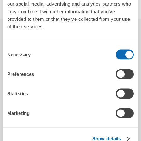
our social media, advertising and analytics partners who
may combine it with other information that you’ve
provided to them or that they’ve collected from your use
of their services.
レビュー
5.0
4
Consent
Necessary
Selection
叫
Preferences
2025-12-08
🙂 nice
Statistics
Marketing
riri
2026-05-25
Show details