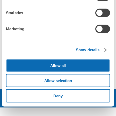
タバコの分別
英語対応
あり
OK
Statistics
Marketing
17時〜19時迄にご来店で曜日ごとに特典が♪ 詳
細は下記をご覧ください。
歓送迎会・女子会 ・各種宴会のご予約承りま
す‼︎ 大人のわがままお受けいたします。
Show details
Allow all
店舗情報
ソーシャルリンク
Allow selection
Deny
予約する