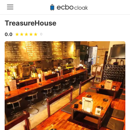
TreasureHouse
0.0
0