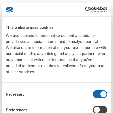
This website uses cookies
We use cookies to personalise content and ads, to
provide social media features and to analyse our traffic.
We also share information about your use of our site with
our social media, advertising and analytics partners who
基本情報
may combine it with other information that you’ve
provided to them or that they’ve collected from your use
of their services.
赤坂駅から
現地支払い
当日予約
徒歩20分
あり
あり
Consent
Necessary
Selection
エレベーター
電源
Wi-Fi
あり
利用可能
利用可能
Preferences