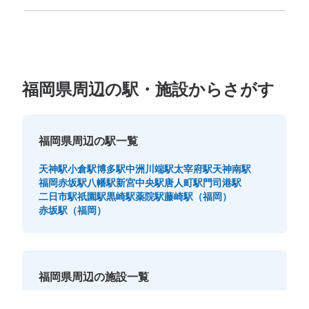
福岡県
佐賀県
長崎県
熊本県
大分県
宮崎県
鹿児島県
沖縄県
福岡県周辺の駅・施設からさがす
福岡県周辺の駅一覧
天神駅
小倉駅
博多駅
中洲川端駅
太宰府駅
天神南駅
福岡赤坂駅
八幡駅
新宮中央駅
唐人町駅
門司港駅
二日市駅
祇園駅
黒崎駅
薬院駅
藤崎駅（福岡）
赤坂駅（福岡）
福岡県周辺の施設一覧
福岡空港
博多バスターミナル
キャナルシティ博多