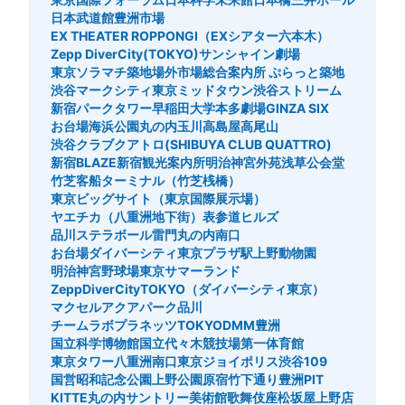
日本武道館
豊洲市場
EX THEATER ROPPONGI（EXシアター六本木）
Zepp DiverCity(TOKYO)
サンシャイン劇場
東京ソラマチ
築地場外市場総合案内所 ぷらっと築地
渋谷マークシティ
東京ミッドタウン
渋谷ストリーム
新宿パークタワー
早稲田大学
本多劇場
GINZA SIX
お台場海浜公園
丸の内
玉川高島屋
高尾山
渋谷クラブクアトロ(SHIBUYA CLUB QUATTRO)
新宿BLAZE
新宿観光案内所
明治神宮外苑
浅草公会堂
竹芝客船ターミナル（竹芝桟橋）
東京ビッグサイト（東京国際展示場）
ヤエチカ（八重洲地下街）
表参道ヒルズ
品川ステラボール
雷門
丸の内南口
お台場ダイバーシティ東京プラザ駅
上野動物園
明治神宮野球場
東京サマーランド
ZeppDiverCityTOKYO（ダイバーシティ東京）
マクセルアクアパーク品川
チームラボプラネッツTOKYODMM豊洲
国立科学博物館
国立代々木競技場第一体育館
東京タワー
八重洲南口
東京ジョイポリス
渋谷109
国営昭和記念公園
上野公園
原宿竹下通り
豊洲PIT
KITTE丸の内
サントリー美術館
歌舞伎座
松坂屋上野店