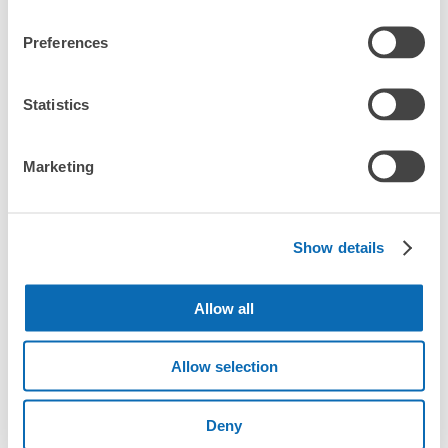
Preferences
東京都周辺の駅・施設からさがす
Statistics
東京都周辺の駅一覧
Marketing
東京駅
渋谷駅
新宿駅
池袋駅
品川駅
原宿駅
上野駅
秋葉原駅
浅草駅
表参道駅
吉祥寺駅
新大久保駅
有楽町駅
立川駅
新橋駅
銀座駅
恵比寿駅
虎ノ門駅
高田馬場駅
浅草橋駅
北千住駅
六本木駅
永田町駅
錦糸町駅
大手町駅
Show details
浜松町駅
中目黒駅
中野駅
町田駅
二子玉川駅
外苑前駅
自由が丘駅
新宿三丁目駅
神田駅
水道橋駅
大門駅
日比谷駅
日本橋駅
飯田橋駅
蒲田駅
九段下駅
五反田駅
Allow all
三軒茶屋駅
三鷹駅
神保町駅
赤羽駅
赤坂見附駅
大井町駅
田町駅
東銀座駅
八王子駅
目黒駅
押上駅
御茶ノ水駅
Allow selection
御徒町駅
新木場駅
赤坂駅
多摩センター駅
代々木駅
築地駅
調布駅
天王洲アイル駅
東京テレポート駅
日暮里駅
豊洲駅
溜池山王駅
京急蒲田駅
高円寺駅
高尾駅
Deny
国分寺駅
三田駅
四ツ谷駅
市ヶ谷駅
西武新宿駅
青山一丁目駅
大崎駅
大森駅
大塚駅
東新宿駅
八丁堀駅