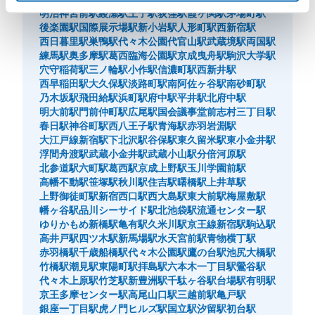
明治神宮前駅
綾瀬駅
王子駅
荻窪駅
霞ヶ関駅
茅場町駅
後楽園駅
国際展示場駅
新小岩駅
人形町駅
西新宿駅
西日暮里駅
巣鴨駅
代々木公園
代官山駅
武蔵境駅
両国駅
練馬駅
奥多摩駅
葛西臨海公園駅
京成曳舟駅
駒沢大学駅
穴守稲荷駅
三ノ輪駅
小作駅
信濃町駅
西新井駅
西早稲田駅
大久保駅
淡路町駅
南阿佐ヶ谷駅
南砂町駅
乃木坂駅
飛田給駅
浜町駅
府中駅
平井駅
北府中駅
明大前駅
門前仲町駅
広尾駅
国会議事堂前
志村三丁目駅
春日駅
神谷町駅
西八王子駅
青海駅
赤羽岩淵駅
大江戸線新宿駅
下北沢駅
谷保駅
東久留米駅
東小金井駅
浮間舟渡駅
武蔵小金井駅
武蔵小山駅
分倍河原駅
北参道駅
六町駅
葛西駅
京成上野駅
玉川学園前駅
高幡不動駅
笹塚駅
秋川駅
住吉駅
曙橋駅
上井草駅
上野御徒町駅
新宿西口駅
西大島駅
東大前駅
梅屋敷駅
幡ヶ谷駅
品川シーサイド駅
北池袋駅
流通センター駅
ゆりかもめ新橋駅
亀有駅
久米川駅
京王線新宿駅
駒込駅
高井戸駅
四ツ木駅
新馬場駅
水天宮前駅
青物横丁駅
赤羽橋駅
千歳船橋駅
代々木公園駅
鷹の台駅
池尻大橋駅
竹橋駅
潮見駅
東陽町駅
拝島駅
六本木一丁目駅
鶯谷駅
代々木上原駅
竹芝駅
新豊洲駅
千駄ヶ谷駅
台場駅
有明駅
京王多摩センター駅
高尾山口駅
三越前駅
亀戸駅
銀座一丁目駅
虎ノ門ヒルズ駅
国立駅
汐留駅
初台駅