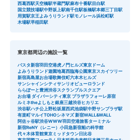
西葛西駅
天空橋駅
半蔵門駅
麻布十番駅
目白駅
国立競技場駅
中野坂上駅
南千住駅
板橋駅
本郷三丁目駅
用賀駅
京王よみうりランド駅
モノレール浜松町駅
木場駅
早稲田駅
東京都周辺の施設一覧
バスタ新宿
羽田空港
虎ノ門ヒルズ
東京ドーム
よみうりランド遊園地
葛西臨海公園
東京スカイツリー
新宿高島屋
お台場
歌舞伎町
六本木ヒルズ
サンシャインシティ
サンリオピューロランド
ららぽーと豊洲
渋谷スクランブルスクエア
お台場 ダイバーシティ東京 プラザ
ラフォーレ原宿
ルミネtheよしもと
銀座三越
渋谷ヒカリエ
渋谷駅ハチ公
上野松坂屋
西武池袋駅
中野サンプラザ駅
有楽町マルイ
TOHOシネマズ 新宿
WALL&WALL
阿佐ヶ谷駅
渋谷WWW
羽田空港旅客ターミナル
新宿ReNY（レニー）
小田急新宿
船の科学館
代々木体育館
東京ミッドタウン日比谷
東京国際フォーラム
日本科学未来館
日本橋三井ホール