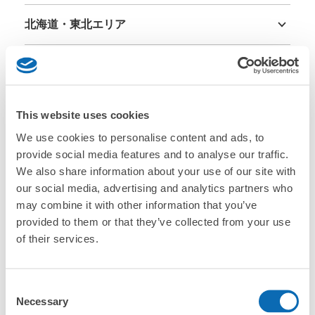
北海道・東北エリア
北海道
青森県
岩手県
宮城県
秋田県
山形県
福島県
関東エリア
茨城県
栃木県
群馬県
埼玉県
千葉県
東京都
神奈川県
中部エリア
This website uses cookies
新潟県
富山県
石川県
福井県
山梨県
長野県
岐阜県
静岡県
愛知県
We use cookies to personalise content and ads, to
関西エリア
provide social media features and to analyse our traffic.
三重県
滋賀県
京都府
大阪府
兵庫県
奈良県
和歌山県
We also share information about your use of our site with
中国エリア
our social media, advertising and analytics partners who
鳥取県
島根県
岡山県
広島県
山口県
may combine it with other information that you’ve
provided to them or that they’ve collected from your use
四国エリア
of their services.
徳島県
香川県
愛媛県
高知県
九州・沖縄エリア
福岡県
佐賀県
長崎県
熊本県
大分県
宮崎県
鹿児島県
沖縄県
Consent
Necessary
Selection