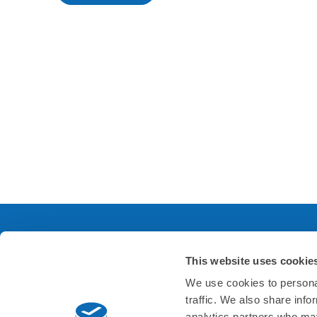
This website uses cookie
サービスについて
会
We use cookies to personal
traffic. We also share info
よくあるご質問
会社
analytics partners who may