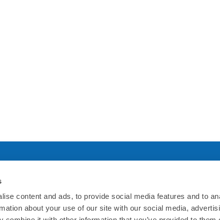
s
社について
規約について
ise content and ads, to provide social media features and to an
rmation about your use of our site with our social media, advertis
ホームページ
利用規約
 combine it with other information that you’ve provided to them o