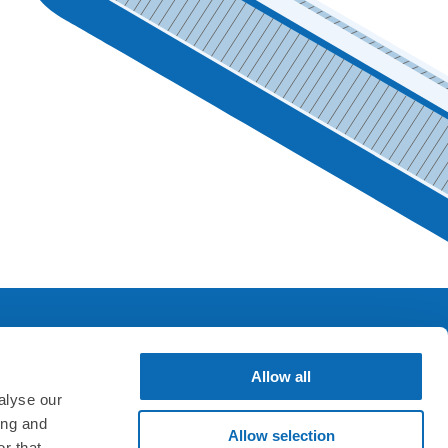
Allow all
SNS & アプリ
alyse our
ing and
Allow selection
r that