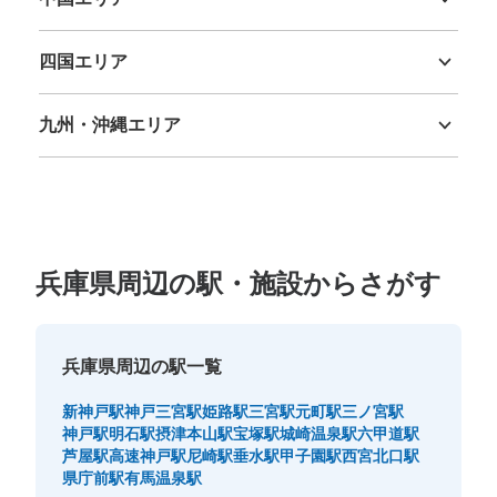
鳥取県
島根県
岡山県
広島県
山口県
四国エリア
徳島県
香川県
愛媛県
高知県
九州・沖縄エリア
福岡県
佐賀県
長崎県
熊本県
大分県
宮崎県
鹿児島県
沖縄県
兵庫県周辺の駅・施設からさがす
兵庫県周辺の駅一覧
新神戸駅
神戸三宮駅
姫路駅
三宮駅
元町駅
三ノ宮駅
神戸駅
明石駅
摂津本山駅
宝塚駅
城崎温泉駅
六甲道駅
芦屋駅
高速神戸駅
尼崎駅
垂水駅
甲子園駅
西宮北口駅
県庁前駅
有馬温泉駅