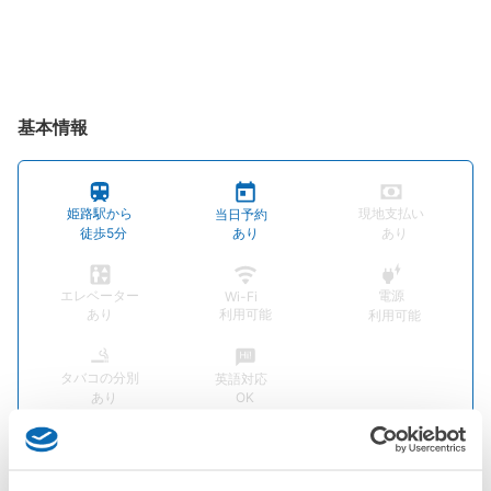
基本情報
姫路駅から
現地支払い
当日予約
徒歩5分
あり
あり
エレベーター
電源
Wi-Fi
あり
利用可能
利用可能
タバコの分別
英語対応
あり
OK