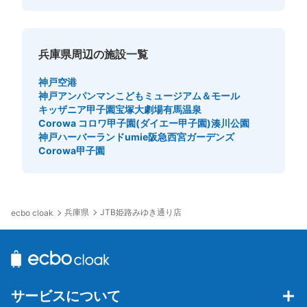
兵庫県周辺の施設一覧
神戸空港
神戸アンパンマンこどもミュージアム＆モール
キッザニア甲子園
宝塚大劇場
有馬温泉
Corowa コロワ甲子園(ダイエー甲子園)
湊川公園
神戸ハーバーランドumie
阪急西宮ガーデンズ
Corowa甲子園
兵庫県
JTB姫路みゆき通り店
ecbo cloak
サービスについて