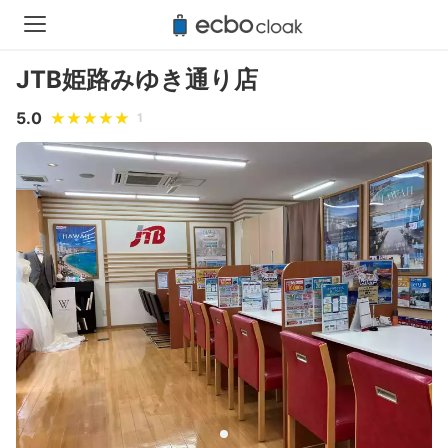
JTB姫路みゆき通り店
5.0
1