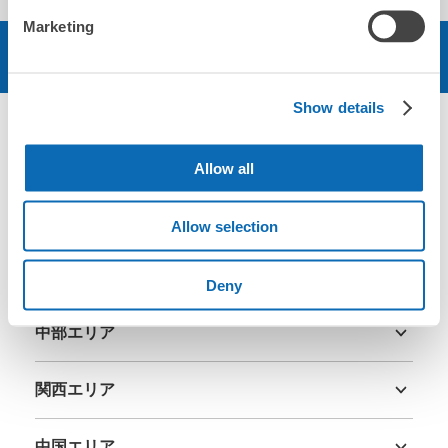
Marketing
予約する
Show details
エリア
Allow all
北海道・東北エリア
Allow selection
北海道
青森県
岩手県
宮城県
秋田県
山形県
福島県
関東エリア
Deny
茨城県
栃木県
群馬県
埼玉県
千葉県
東京都
神奈川県
中部エリア
新潟県
富山県
石川県
福井県
山梨県
長野県
岐阜県
静岡県
愛知県
関西エリア
三重県
滋賀県
京都府
大阪府
兵庫県
奈良県
和歌山県
中国エリア