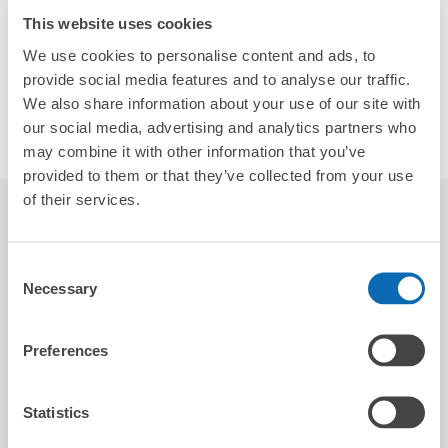
姫路駅から姫路城に向かう途中、姫路みゆき通
This website uses cookies
り商店街内にございます。1階の店舗です。
We use cookies to personalise content and ads, to
provide social media features and to analyse our traffic.
店舗情報
We also share information about your use of our site with
ソーシャルリンク
our social media, advertising and analytics partners who
may combine it with other information that you’ve
provided to them or that they’ve collected from your use
of their services.
レビュー
5.0
1
Consent
Necessary
Selection
Terry
Preferences
2026-04-05
The staff were so nice and the whole process was very
Statistics
smooth. Thank you!