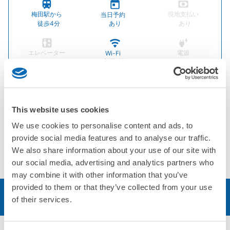
梅田駅から
現地支払い
当日予約
徒歩4分
あり
あり
エレベーター
電源
Wi-Fi
あり
利用可能
利用可能
タバコの分別
英語対応
あり
OK
This website uses cookies
We use cookies to personalise content and ads, to
店舗情報
provide social media features and to analyse our traffic.
ソーシャルリンク
We also share information about your use of our site with
our social media, advertising and analytics partners who
may combine it with other information that you’ve
provided to them or that they’ve collected from your use
予約する
of their services.