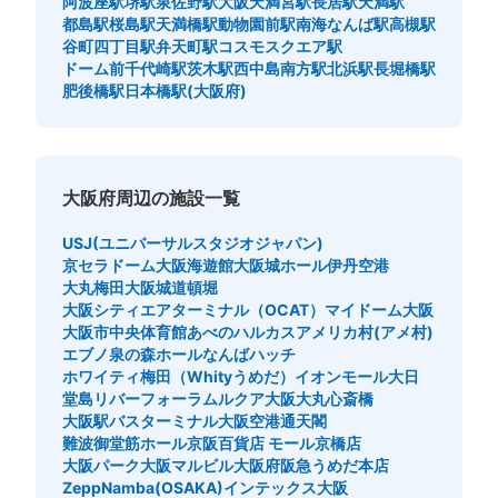
阿波座駅
堺駅
泉佐野駅
大阪天満宮駅
長居駅
天満駅
都島駅
桜島駅
天満橋駅
動物園前駅
南海なんば駅
高槻駅
谷町四丁目駅
弁天町駅
コスモスクエア駅
ドーム前千代崎駅
茨木駅
西中島南方駅
北浜駅
長堀橋駅
肥後橋駅
日本橋駅(大阪府)
大阪府周辺の施設一覧
USJ(ユニバーサルスタジオジャパン)
京セラドーム大阪
海遊館
大阪城ホール
伊丹空港
大丸梅田
大阪城
道頓堀
大阪シティエアターミナル（OCAT）
マイドーム大阪
大阪市中央体育館
あべのハルカス
アメリカ村(アメ村)
エブノ泉の森ホール
なんばハッチ
ホワイティ梅田（Whityうめだ）
イオンモール大日
堂島リバーフォーラム
ルクア大阪
大丸心斎橋
大阪駅バスターミナル
大阪空港
通天閣
難波御堂筋ホール
京阪百貨店 モール京橋店
大阪パーク
大阪マルビル
大阪府
阪急うめだ本店
ZeppNamba(OSAKA)
インテックス大阪