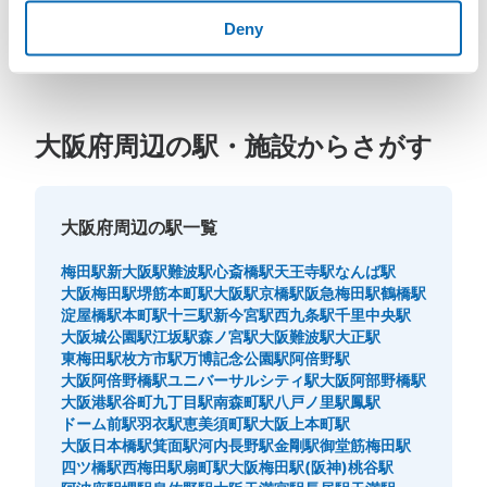
福岡県
佐賀県
長崎県
熊本県
大分県
宮崎県
鹿児島県
沖縄県
Deny
大阪府周辺の駅・施設からさがす
大阪府周辺の駅一覧
梅田駅
新大阪駅
難波駅
心斎橋駅
天王寺駅
なんば駅
大阪梅田駅
堺筋本町駅
大阪駅
京橋駅
阪急梅田駅
鶴橋駅
淀屋橋駅
本町駅
十三駅
新今宮駅
西九条駅
千里中央駅
大阪城公園駅
江坂駅
森ノ宮駅
大阪難波駅
大正駅
東梅田駅
枚方市駅
万博記念公園駅
阿倍野駅
大阪阿倍野橋駅
ユニバーサルシティ駅
大阪阿部野橋駅
大阪港駅
谷町九丁目駅
南森町駅
八戸ノ里駅
鳳駅
ドーム前駅
羽衣駅
恵美須町駅
大阪上本町駅
大阪日本橋駅
箕面駅
河内長野駅
金剛駅
御堂筋梅田駅
四ツ橋駅
西梅田駅
扇町駅
大阪梅田駅(阪神)
桃谷駅