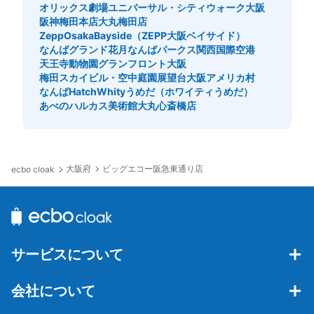
オリックス劇場
ユニバーサル・シティウォーク大阪
阪神梅田本店
大丸梅田店
ZeppOsakaBayside（ZEPP大阪ベイサイド）
なんばグランド花月
なんばパークス
関西国際空港
天王寺動物園
グランフロント大阪
梅田スカイビル・空中庭園展望台
大阪アメリカ村
なんばHatch
Whityうめだ（ホワイティうめだ）
あべのハルカス美術館
大丸心斎橋店
大阪府
ビッグエコー阪急東通り店
ecbo cloak
サービスについて
会社について