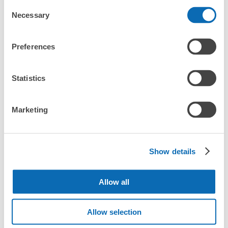
Consent
Necessary
エリア
Selection
Preferences
北海道・東北エリア
北海道
青森県
岩手県
宮城県
秋田県
山形県
福島県
関東エリア
Statistics
茨城県
栃木県
群馬県
埼玉県
千葉県
東京都
神奈川県
中部エリア
Marketing
新潟県
富山県
石川県
福井県
山梨県
長野県
岐阜県
静岡県
愛知県
関西エリア
三重県
滋賀県
京都府
大阪府
兵庫県
奈良県
和歌山県
Show details
中国エリア
鳥取県
島根県
岡山県
広島県
山口県
Allow all
四国エリア
徳島県
香川県
愛媛県
高知県
Allow selection
九州・沖縄エリア