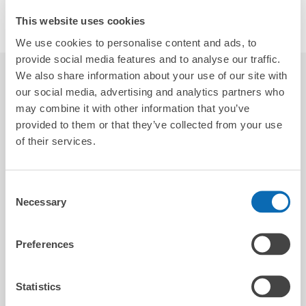
ソーシャルリンク
This website uses cookies
We use cookies to personalise content and ads, to
provide social media features and to analyse our traffic.
We also share information about your use of our site with
レビュー
5.0
2
our social media, advertising and analytics partners who
may combine it with other information that you’ve
provided to them or that they’ve collected from your use
Chris
of their services.
2025-07-23
Consent
Necessary
Really helpful
Selection
Preferences
航平
Statistics
2026-02-11