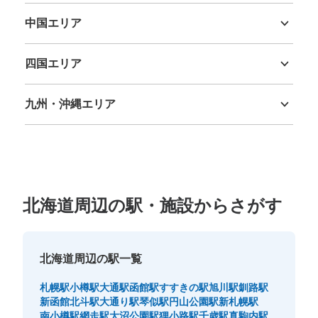
中国エリア
鳥取県
島根県
岡山県
広島県
山口県
四国エリア
徳島県
香川県
愛媛県
高知県
九州・沖縄エリア
福岡県
佐賀県
長崎県
熊本県
大分県
宮崎県
鹿児島県
沖縄県
北海道周辺の駅・施設からさがす
北海道周辺の駅一覧
札幌駅
小樽駅
大通駅
函館駅
すすきの駅
旭川駅
釧路駅
新函館北斗駅
大通り駅
琴似駅
円山公園駅
新札幌駅
南小樽駅
網走駅
大沼公園駅
狸小路駅
千歳駅
真駒内駅