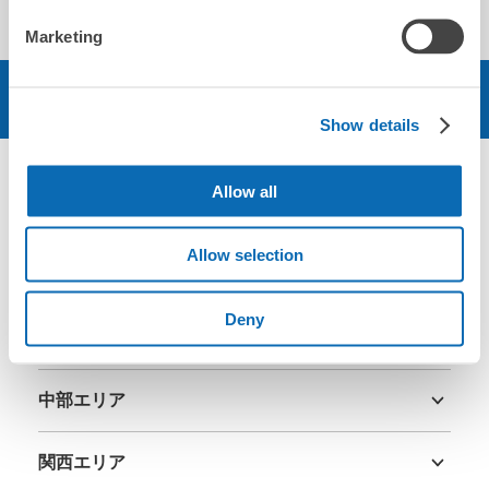
Marketing
予約する
Show details
Allow all
エリア
Allow selection
北海道・東北エリア
北海道
青森県
岩手県
宮城県
秋田県
山形県
福島県
Deny
関東エリア
茨城県
栃木県
群馬県
埼玉県
千葉県
東京都
神奈川県
中部エリア
新潟県
富山県
石川県
福井県
山梨県
長野県
岐阜県
静岡県
愛知県
関西エリア
三重県
滋賀県
京都府
大阪府
兵庫県
奈良県
和歌山県