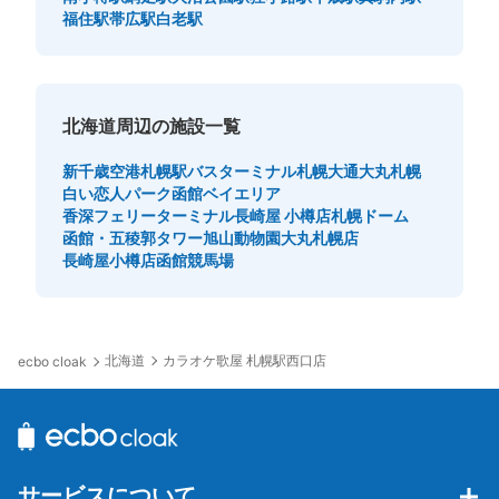
福住駅
帯広駅
白老駅
北海道周辺の施設一覧
新千歳空港
札幌駅バスターミナル
札幌大通
大丸札幌
白い恋人パーク
函館ベイエリア
香深フェリーターミナル
長崎屋 小樽店
札幌ドーム
函館・五稜郭タワー
旭山動物園
大丸札幌店
長崎屋小樽店
函館競馬場
北海道
カラオケ歌屋 札幌駅西口店
ecbo cloak
サービスについて