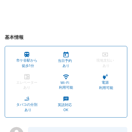
基本情報
市ケ谷駅から
現地支払い
当日予約
徒歩1分
あり
あり
エレベーター
電源
Wi-Fi
あり
利用可能
利用可能
タバコの分別
英語対応
あり
OK