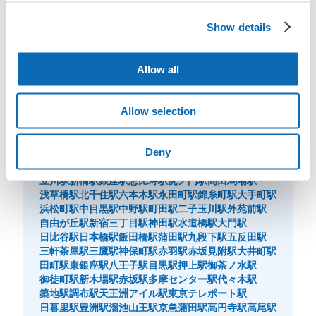
Show details
東京都周辺の駅・施設からさがす
Allow all
Allow selection
東京都周辺の駅一覧
Deny
東京駅
渋谷駅
新宿駅
池袋駅
品川駅
原宿駅
上野駅
秋葉原駅
浅草駅
表参道駅
吉祥寺駅
新大久保駅
有楽町駅
立川駅
新橋駅
銀座駅
恵比寿駅
虎ノ門駅
高田馬場駅
浅草橋駅
北千住駅
六本木駅
永田町駅
錦糸町駅
大手町駅
浜松町駅
中目黒駅
中野駅
町田駅
二子玉川駅
外苑前駅
自由が丘駅
新宿三丁目駅
神田駅
水道橋駅
大門駅
日比谷駅
日本橋駅
飯田橋駅
蒲田駅
九段下駅
五反田駅
三軒茶屋駅
三鷹駅
神保町駅
赤羽駅
赤坂見附駅
大井町駅
田町駅
東銀座駅
八王子駅
目黒駅
押上駅
御茶ノ水駅
御徒町駅
新木場駅
赤坂駅
多摩センター駅
代々木駅
築地駅
調布駅
天王洲アイル駅
東京テレポート駅
日暮里駅
豊洲駅
溜池山王駅
京急蒲田駅
高円寺駅
高尾駅