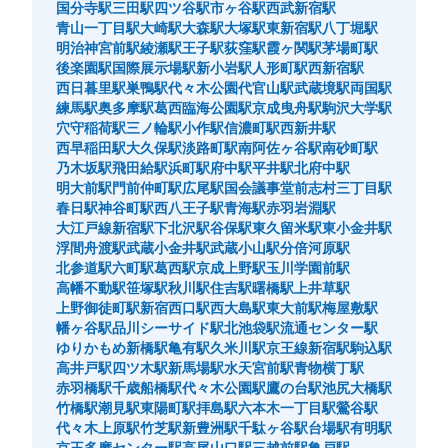
国分寺駅
三田駅
四ツ谷駅
市ヶ谷駅
西武新宿駅
青山一丁目駅
大崎駅
大森駅
大塚駅
東新宿駅
八丁堀駅
明治神宮前駅
綾瀬駅
王子駅
荻窪駅
霞ヶ関駅
茅場町駅
後楽園駅
国際展示場駅
新小岩駅
人形町駅
西新宿駅
西日暮里駅
巣鴨駅
代々木公園
代官山駅
武蔵境駅
両国駅
練馬駅
奥多摩駅
葛西臨海公園駅
京成曳舟駅
駒沢大学駅
穴守稲荷駅
三ノ輪駅
小作駅
信濃町駅
西新井駅
西早稲田駅
大久保駅
淡路町駅
南阿佐ヶ谷駅
南砂町駅
乃木坂駅
飛田給駅
浜町駅
府中駅
平井駅
北府中駅
明大前駅
門前仲町駅
広尾駅
国会議事堂前
志村三丁目駅
春日駅
神谷町駅
西八王子駅
青海駅
赤羽岩淵駅
大江戸線新宿駅
下北沢駅
谷保駅
東久留米駅
東小金井駅
浮間舟渡駅
武蔵小金井駅
武蔵小山駅
分倍河原駅
北参道駅
六町駅
葛西駅
京成上野駅
玉川学園前駅
高幡不動駅
笹塚駅
秋川駅
住吉駅
曙橋駅
上井草駅
上野御徒町駅
新宿西口駅
西大島駅
東大前駅
梅屋敷駅
幡ヶ谷駅
品川シーサイド駅
北池袋駅
流通センター駅
ゆりかもめ新橋駅
亀有駅
久米川駅
京王線新宿駅
駒込駅
高井戸駅
四ツ木駅
新馬場駅
水天宮前駅
青物横丁駅
赤羽橋駅
千歳船橋駅
代々木公園駅
鷹の台駅
池尻大橋駅
竹橋駅
潮見駅
東陽町駅
拝島駅
六本木一丁目駅
鶯谷駅
代々木上原駅
竹芝駅
新豊洲駅
千駄ヶ谷駅
台場駅
有明駅
京王多摩センター駅
高尾山口駅
三越前駅
亀戸駅