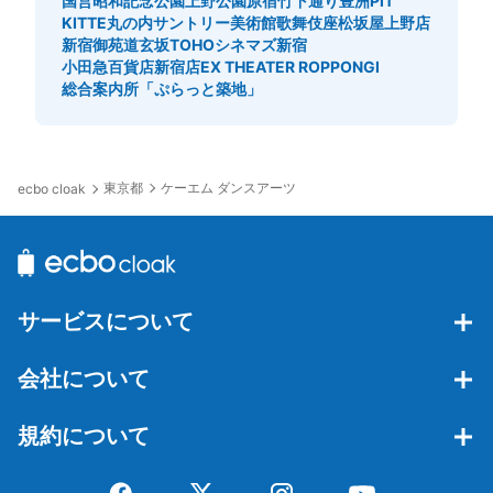
国営昭和記念公園
上野公園
原宿竹下通り
豊洲PIT
KITTE丸の内
サントリー美術館
歌舞伎座
松坂屋上野店
新宿御苑
道玄坂
TOHOシネマズ新宿
小田急百貨店新宿店
EX THEATER ROPPONGI
総合案内所「ぷらっと築地」
東京都
ケーエム ダンスアーツ
ecbo cloak
サービスについて
会社について
規約について