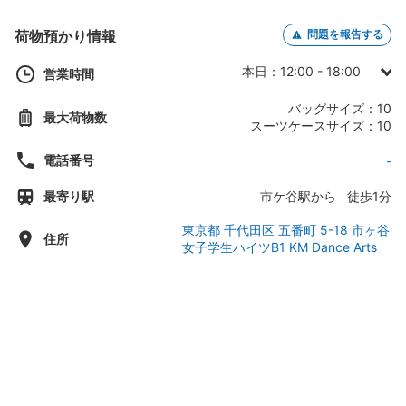
荷物預かり情報
問題を報告する
本日：12:00 - 18:00
営業時間
日曜日： -
バッグサイズ：10
最大荷物数
月曜日：12:00 - 18:00
スーツケースサイズ：10
火曜日：12:00 - 18:00
電話番号
-
水曜日：12:00 - 18:00
最寄り駅
市ケ谷駅から 徒歩1分
木曜日：12:00 - 18:00
金曜日：12:00 - 18:00
東京都 千代田区 五番町 5-18 市ヶ谷
住所
女子学生ハイツB1 KM Dance Arts
土曜日： -