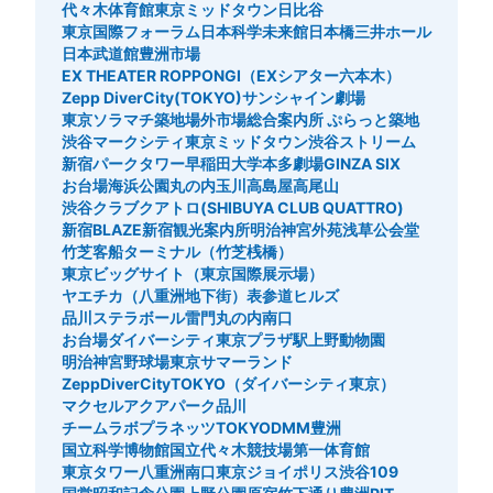
代々木体育館
東京ミッドタウン日比谷
東京国際フォーラム
日本科学未来館
日本橋三井ホール
日本武道館
豊洲市場
EX THEATER ROPPONGI（EXシアター六本木）
Zepp DiverCity(TOKYO)
サンシャイン劇場
東京ソラマチ
築地場外市場総合案内所 ぷらっと築地
渋谷マークシティ
東京ミッドタウン
渋谷ストリーム
新宿パークタワー
早稲田大学
本多劇場
GINZA SIX
お台場海浜公園
丸の内
玉川高島屋
高尾山
渋谷クラブクアトロ(SHIBUYA CLUB QUATTRO)
新宿BLAZE
新宿観光案内所
明治神宮外苑
浅草公会堂
竹芝客船ターミナル（竹芝桟橋）
東京ビッグサイト（東京国際展示場）
ヤエチカ（八重洲地下街）
表参道ヒルズ
品川ステラボール
雷門
丸の内南口
お台場ダイバーシティ東京プラザ駅
上野動物園
明治神宮野球場
東京サマーランド
ZeppDiverCityTOKYO（ダイバーシティ東京）
マクセルアクアパーク品川
チームラボプラネッツTOKYODMM豊洲
国立科学博物館
国立代々木競技場第一体育館
東京タワー
八重洲南口
東京ジョイポリス
渋谷109