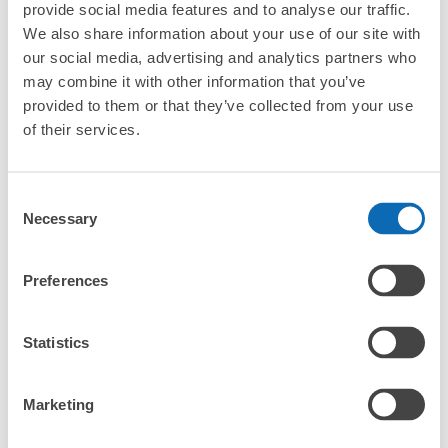
エリア
provide social media features and to analyse our traffic.
We also share information about your use of our site with
our social media, advertising and analytics partners who
北海道・東北エリア
may combine it with other information that you’ve
北海道
青森県
岩手県
宮城県
秋田県
山形県
福島県
provided to them or that they’ve collected from your use
関東エリア
of their services.
茨城県
栃木県
群馬県
埼玉県
千葉県
東京都
神奈川県
中部エリア
Consent
新潟県
富山県
石川県
福井県
山梨県
長野県
岐阜県
静岡県
愛知県
Necessary
Selection
関西エリア
三重県
滋賀県
京都府
大阪府
兵庫県
奈良県
和歌山県
Preferences
中国エリア
鳥取県
島根県
岡山県
広島県
山口県
Statistics
四国エリア
徳島県
香川県
愛媛県
高知県
九州・沖縄エリア
Marketing
福岡県
佐賀県
長崎県
熊本県
大分県
宮崎県
鹿児島県
沖縄県