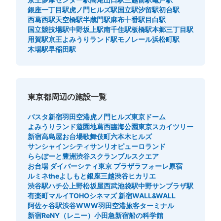
銀座一丁目駅
虎ノ門ヒルズ駅
国立駅
汐留駅
初台駅
西葛西駅
天空橋駅
半蔵門駅
麻布十番駅
目白駅
国立競技場駅
中野坂上駅
南千住駅
板橋駅
本郷三丁目駅
用賀駅
京王よみうりランド駅
モノレール浜松町駅
木場駅
早稲田駅
東京都周辺の施設一覧
バスタ新宿
羽田空港
虎ノ門ヒルズ
東京ドーム
よみうりランド遊園地
葛西臨海公園
東京スカイツリー
新宿高島屋
お台場
歌舞伎町
六本木ヒルズ
サンシャインシティ
サンリオピューロランド
ららぽーと豊洲
渋谷スクランブルスクエア
お台場 ダイバーシティ東京 プラザ
ラフォーレ原宿
ルミネtheよしもと
銀座三越
渋谷ヒカリエ
渋谷駅ハチ公
上野松坂屋
西武池袋駅
中野サンプラザ駅
有楽町マルイ
TOHOシネマズ 新宿
WALL&WALL
阿佐ヶ谷駅
渋谷WWW
羽田空港旅客ターミナル
新宿ReNY（レニー）
小田急新宿
船の科学館