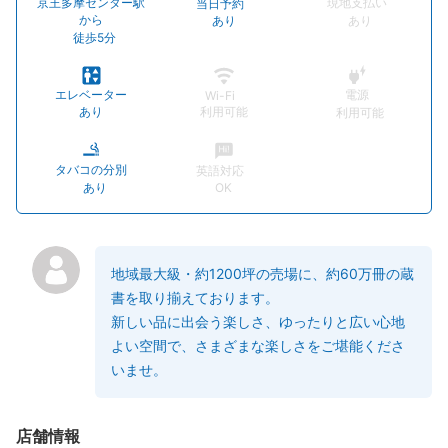
京王多摩センター駅
現地支払い
当日予約
から
あり
あり
徒歩5分
エレベーター
電源
Wi-Fi
あり
利用可能
利用可能
タバコの分別
英語対応
あり
OK
地域最大級・約1200坪の売場に、約60万冊の蔵
書を取り揃えております。
新しい品に出会う楽しさ、ゆったりと広い心地
よい空間で、さまざまな楽しさをご堪能くださ
いませ。
店舗情報