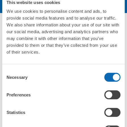
予約する
This website uses cookies
We use cookies to personalise content and ads, to
provide social media features and to analyse our traffic.
We also share information about your use of our site with
エリア
our social media, advertising and analytics partners who
may combine it with other information that you’ve
provided to them or that they’ve collected from your use
北海道・東北エリア
of their services.
北海道
青森県
岩手県
宮城県
秋田県
山形県
福島県
関東エリア
茨城県
栃木県
群馬県
埼玉県
千葉県
東京都
神奈川県
Consent
Necessary
Selection
中部エリア
新潟県
富山県
石川県
福井県
山梨県
長野県
岐阜県
静岡県
愛知県
Preferences
関西エリア
三重県
滋賀県
京都府
大阪府
兵庫県
奈良県
和歌山県
Statistics
中国エリア
鳥取県
島根県
岡山県
広島県
山口県