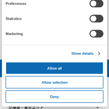
Preferences
待つ事なく荷物の受渡しが気持ち良く出来ました。
Statistics
榊原
Marketing
2026-02-16
いつも、とても親切で丁寧な対応なのでここに決めてます。
Show details
予約する
Allow all
Allow selection
エリア
Deny
北海道・東北エリア