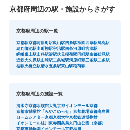
京都府周辺の駅・施設からさがす
京都府周辺の駅一覧
京都駅
京都河原町駅
嵐山駅
四条駅
祇園四条駅
烏丸駅
烏丸御池駅
出町柳駅
宇治駅
四条河原町
宮津駅
嵯峨嵐山駅
山科駅
淀駅
伏見稲荷駅
円町駅
京都伏見駅
近鉄大久保駅
山崎駅
二条城駅
河原町駅
三条駅
二条駅
桂駅
天橋立駅
清水五条駅
東山駅
稲荷駅
京都府周辺の施設一覧
清水寺
京都水族館
大丸京都
イオンモール京都
京都市勧業館「みやこめっせ」
京都劇場
京都高島屋
ロームシアター京都
京都大学
京都鉄道博物館
イオンモール桂川
東寺
四条烏丸
円山公園（京都）
京都市動物園
イオンモール京都桂川