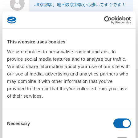
JR京都駅、地下鉄京都駅から歩いてすぐです！
店舗情報
ソーシャルリンク
This website uses cookies
We use cookies to personalise content and ads, to
・自転車の一時預かりはしておりません。
備考
provide social media features and to analyse our traffic.
We also share information about your use of our site with
our social media, advertising and analytics partners who
may combine it with other information that you’ve
レビュー
5.0
2
provided to them or that they’ve collected from your use
of their services.
pomu
Consent
Necessary
Selection
2025-11-16
忙しそうでしたがどのスタッフさんも話が通じているようで