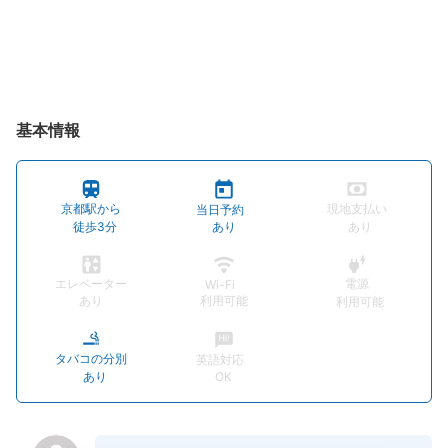
基本情報
京都駅から
現地支払い
当日予約
徒歩3分
あり
あり
エレベーター
電源
Wi-Fi
あり
利用可能
利用可能
タバコの分別
英語対応
あり
OK