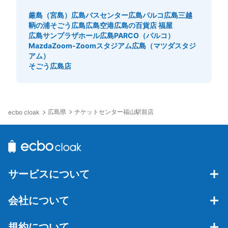
厳島（宮島）
広島バスセンター
広島パルコ
広島三越
鞆の浦
そごう広島
広島空港
広島の百貨店 福屋
広島サンプラザホール
広島PARCO（パルコ）
MazdaZoom-Zoomスタジアム広島（マツダスタジ
アム）
そごう広島店
広島県
チケットセンター福山駅前店
ecbo cloak
サービスについて
会社について
規約について