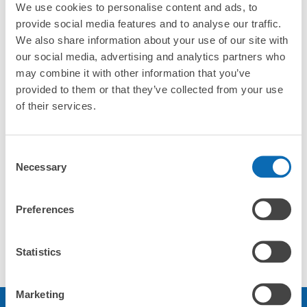
エレベーター
電源
Wi-Fi
We use cookies to personalise content and ads, to
あり
利用可能
利用可能
provide social media features and to analyse our traffic.
We also share information about your use of our site with
our social media, advertising and analytics partners who
タバコの分別
英語対応
あり
OK
may combine it with other information that you’ve
provided to them or that they’ve collected from your use
of their services.
福山駅出て左手側のチケットショップです。外
貨両替・国際送金も出来ます。
Consent
Necessary
Selection
店舗情報
ソーシャルリンク
Preferences
定休日は第一日曜日・第三水曜日
Statistics
備考
Marketing