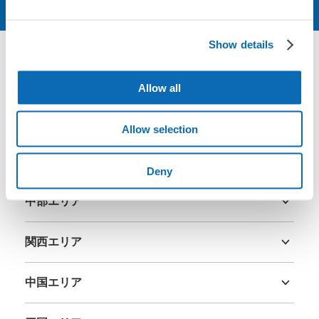
予約する
Show details
エリア
Allow all
北海道・東北エリア
Allow selection
北海道
青森県
岩手県
宮城県
秋田県
山形県
福島県
関東エリア
Deny
茨城県
栃木県
群馬県
埼玉県
千葉県
東京都
神奈川県
中部エリア
新潟県
富山県
石川県
福井県
山梨県
長野県
岐阜県
静岡県
愛知県
関西エリア
三重県
滋賀県
京都府
大阪府
兵庫県
奈良県
和歌山県
中国エリア
鳥取県
島根県
岡山県
広島県
山口県