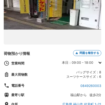
荷物預かり情報
問題を報告する
本日：09:00 - 18:00
営業時間
日曜日： -
バッグサイズ：8
最大荷物数
月曜日：09:00 - 18:00
スーツケースサイズ：6
火曜日：09:00 - 18:00
電話番号
0849260003
水曜日：09:00 - 18:00
最寄り駅
福山駅から 徒歩2分
木曜日： -
金曜日： -
住所
広島県 福山市 伏見町 1-21